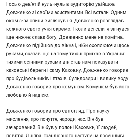
І ось о дев’ятій нуль-нуль в аудиторію увійшов
Довженко зі своїми асистентами. Всі встали. Одним
оком з-за спини виглянув і я. Довженко розглядав
кожного свого учня окремо. І коли всі сіли, я зігнувся
іще нижче: слава богу, Довженко мене не помітив.
Довженко підійшов до вікна і, ніби охоплюючи щось
руками, сказав, що на тому тижні приїхав з України:
тихими осінніми рухами він став нам показувати
каховські береги і саму Каховку. Довженко говорив
про будівельників і птахів, бульдозери і велику воду.
Довженко говорив про комунізм. Комунізм був його
любов’ю й надією.
Довженко говорив про світогляд. Про науку
мислення, про почуття, народи, час. Він був
зачарований. Він був у полоні Каховки, її людей,
повітря, Дніпра, грандіозного наступу на посушливі