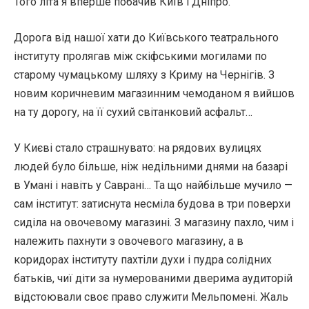
Того літа я вперше побачив Київ і Дніпро.
Дорога від нашої хати до Київського театрального
інституту пролягав між скіфськими могилами по
старому чумацькому шляху з Криму на Чернігів. З
новим коричневим магазинним чемоданом я вийшов
на ту дорогу, на її сухий світанковий асфальт…
У Києві стало страшнувато: на рядових вулицях
людей було більше, ніж недільними днями на базарі
в Умані і навіть у Саврані… Та що найбільше мучило —
сам інститут: затиснута несміла будова в три поверхи
сиділа на овочевому магазині. З магазину пахло, чим і
належить пахнути з овочевого магазину, а в
коридорах інституту пахтіли духи і пудра солідних
батьків, чиї діти за нумерованими дверима аудиторій
відстоювали своє право служити Мельпомені. Жаль