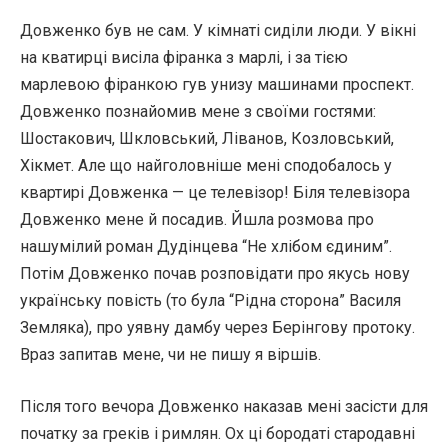
Довженко був не сам. У кімнаті сиділи люди. У вікні
на кватирці висіла фіранка з марлі, і за тією
марлевою фіранкою гув унизу машинами проспект.
Довженко познайомив мене з своїми гостями:
Шостакович, Шкловський, Ліванов, Козловський,
Хікмет. Але що найголовніше мені сподобалось у
квартирі Довженка — це телевізор! Біля телевізора
Довженко мене й посадив. Йшла розмова про
нашумілий роман Дудінцева “Не хлібом єдиним”.
Потім Довженко почав розповідати про якусь нову
українську повість (то була “Рідна сторона” Василя
Земляка), про уявну дамбу через Берінгову протоку.
Враз запитав мене, чи не пишу я віршів.
Після того вечора Довженко наказав мені засісти для
початку за греків і римлян. Ох ці бородаті стародавні