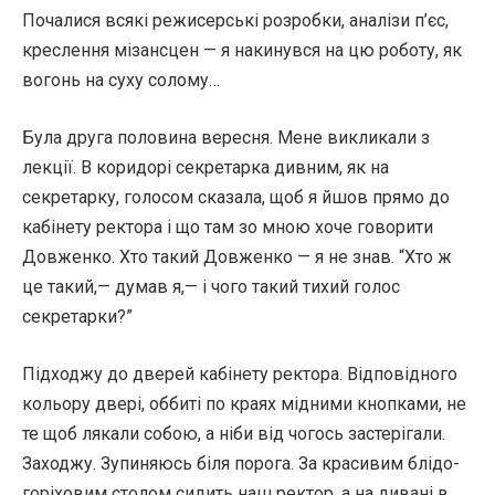
Почалися всякі режисерські розробки, аналізи п’єс,
креслення мізансцен — я накинувся на цю роботу, як
вогонь на суху солому…
Була друга половина вересня. Мене викликали з
лекції. В коридорі секретарка дивним, як на
секретарку, голосом сказала, щоб я йшов прямо до
кабінету ректора і що там зо мною хоче говорити
Довженко. Хто такий Довженко — я не знав. “Хто ж
це такий,— думав я,— і чого такий тихий голос
секретарки?”
Підходжу до дверей кабінету ректора. Відповідного
кольору двері, оббиті по краях мідними кнопками, не
те щоб лякали собою, а ніби від чогось застерігали.
Заходжу. Зупиняюсь біля порога. За красивим блідо-
горіховим столом сидить наш ректор, а на дивані в