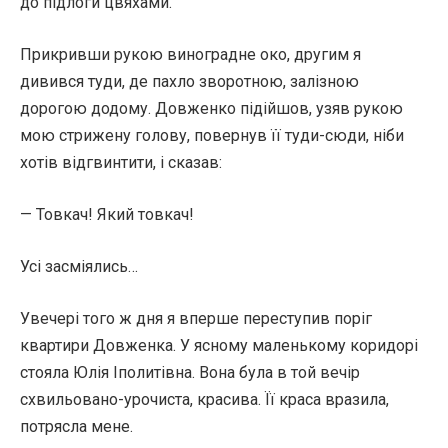
до підлоги цвяхами.
Прикривши рукою виноградне око, другим я
дивився туди, де пахло зворотною, залізною
дорогою додому. Довженко підійшов, узяв рукою
мою стрижену голову, повернув її туди-сюди, ніби
хотів відгвинтити, і сказав:
— Товкач! Який товкач!
Усі засміялись…
Увечері того ж дня я вперше переступив поріг
квартири Довженка. У ясному маленькому коридорі
стояла Юлія Іполитівна. Вона була в той вечір
схвильовано-урочиста, красива. Її краса вразила,
потрясла мене.