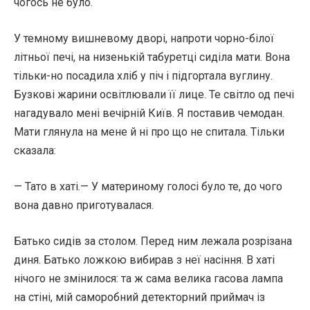
чогось не було.
У темному вишневому дворі, напроти чорно-білої
літньої печі, на низенькій табуретці сиділа мати. Вона
тільки-но посадила хліб у піч і підгортала вуглину.
Бузкові жарини освітлювали її лице. Те світло од печі
нагадувало мені вечірній Київ. Я поставив чемодан.
Мати глянула на мене й ні про що не спитала. Тільки
сказала:
— Тато в хаті.— У материному голосі було те, до чого
вона давно приготувалася.
Батько сидів за столом. Перед ним лежала розрізана
диня. Батько ложкою вибирав з неї насіння. В хаті
нічого не змінилося: та ж сама велика гасова лампа
на стіні, мій саморобний детекторний приймач із