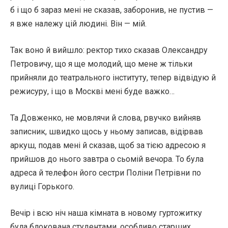
б і що б зараз мені не сказав, заборонив, не пустив —
я вже належу цій людині. Він — мій.
Так воно й вийшло: ректор тихо сказав Олександру
Петровичу, що я ще молодий, що мене ж тільки
прийняли до театрального інституту, тепер відвідую й
режисуру, і що в Москві мені буде важко…
Та Довженко, не мовлячи й слова, рвучко вийняв
записник, швидко щось у ньому записав, відірвав
аркуш, подав мені й сказав, щоб за тією адресою я
прийшов до нього завтра о сьомій вечора. То була
адреса й телефон його сестри Поліни Петрівни по
вулиці Горького.
Вечір і всю ніч наша кімната в новому гуртожитку
була блокована студентами, особливо старших