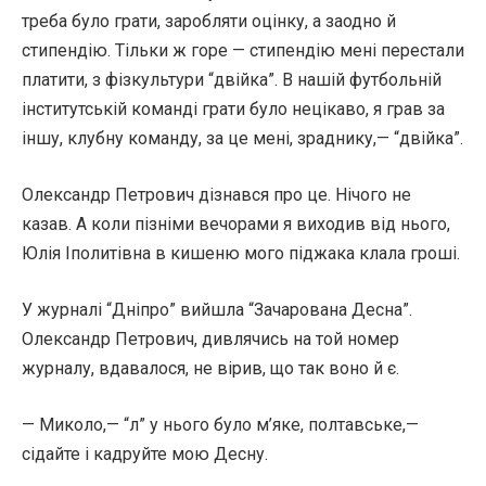
треба було грати, заробляти оцінку, а заодно й
стипендію. Тільки ж горе — стипендію мені перестали
платити, з фізкультури “двійка”. В нашій футбольній
інститутській команді грати було нецікаво, я грав за
іншу, клубну команду, за це мені, зраднику,— “двійка”.
Олександр Петрович дізнався про це. Нічого не
казав. А коли пізніми вечорами я виходив від нього,
Юлія Іполитівна в кишеню мого піджака клала гроші.
У журналі “Дніпро” вийшла “Зачарована Десна”.
Олександр Петрович, дивлячись на той номер
журналу, вдавалося, не вірив, що так воно й є.
— Миколо,— “л” у нього було м’яке, полтавське,—
сідайте і кадруйте мою Десну.