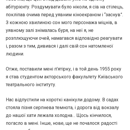
абітурієнту. Роздумувати було ніколи, я сів на стілець,
покліпав очима перед уявним кіноекраном і “заснув”.
З кожною хвилиною сон мого персонажа міцнів, в
уявному залі знімалась буря, на неї я, не
розплющуючи очей, намагався відповідно реагувати
і, разом з тим, дивився і далі свій сон натомленої
людини.
Отже, поставили мені п’ятірку, і в той день 1955 року
я став студентом акторського факультету Київського
театрального інституту.
Нас відпустили на короткі канікули додому. В садах
стояла пізня серпнева темнота, і дорога від вокзалу
до нашої хати лежала холодна… Щось кінчилося,
погасло в мені. Інше, нове, ще не почалося: радості