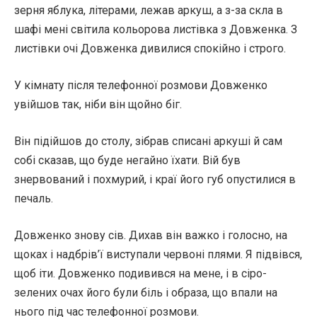
зерня яблука, літерами, лежав аркуш, а з-за скла в
шафі мені світила кольорова листівка з Довженка. З
листівки очі Довженка дивилися спокійно і строго.
У кімнату після телефонної розмови Довженко
увійшов так, ніби він щойно біг.
Він підійшов до столу, зібрав списані аркуші й сам
собі сказав, що буде негайно їхати. Вій був
знервований і похмурий, і краї його губ опустилися в
печаль.
Довженко знову сів. Дихав він важко і голосно, на
щоках і надбрів’ї виступали червоні плями. Я підвівся,
щоб іти. Довженко подивився на мене, і в сіро-
зелених очах його були біль і образа, що впали на
нього під час телефонної розмови.