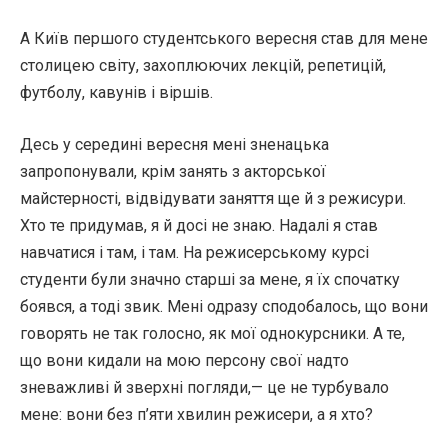
А Київ першого студентського вересня став для мене
столицею світу, захоплюючих лекцій, репетицій,
футболу, кавунів і віршів.
Десь у середині вересня мені зненацька
запропонували, крім занять з акторської
майстерності, відвідувати заняття ще й з режисури.
Хто те придумав, я й досі не знаю. Надалі я став
навчатися і там, і там. На режисерському курсі
студенти були значно старші за мене, я їх спочатку
боявся, а тоді звик. Мені одразу сподобалось, що вони
говорять не так голосно, як мої однокурсники. А те,
що вони кидали на мою персону свої надто
зневажливі й зверхні погляди,— це не турбувало
мене: вони без п’яти хвилин режисери, а я хто?