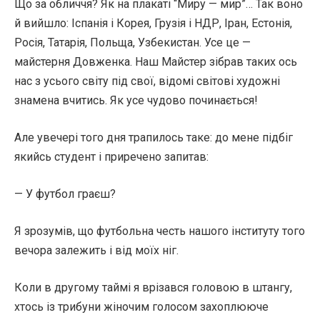
Що за обличчя? Як на плакаті “Миру — мир”… Так воно
й вийшло: Іспанія і Корея, Грузія і НДР, Іран, Естонія,
Росія, Татарія, Польща, Узбекистан. Усе це —
майстерня Довженка. Наш Майстер зібрав таких ось
нас з усього світу під свої, відомі світові художні
знамена вчитись. Як усе чудово починається!
Але увечері того дня трапилось таке: до мене підбіг
якийсь студент і приречено запитав:
— У футбол граєш?
Я зрозумів, що футбольна честь нашого інституту того
вечора залежить і від моїх ніг.
Коли в другому таймі я врізався головою в штангу,
хтось із трибуни жіночим голосом захоплююче