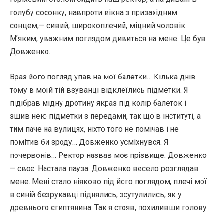
голубу сосонку, навпроти вікна з призахідним
сонцем,— сивий, широкоплечий, міцний чоловік.
М’яким, уважним поглядом дивиться на мене. Це був
Довженко.
Враз його погляд упав на мої балетки… Кілька днів
тому в моїй тій взуванці відклеїлись підметки. Я
підібрав мідну дротину якраз під колір балеток і
зшив нею підметки з передами, так що в інституті, а
тим паче на вулицях, ніхто того не помічав і не
помітив би зроду… Довженко усміхнувся. Я
почервонів… Ректор назвав моє прізвище. Довженко
— своє. Настала пауза. Довженко весело розглядав
мене. Мені стало ніяково під його поглядом, плечі мої
в синій безрукавці піднялись, зсутулились, як у
древнього єгиптянина. Так я стояв, похиливши голову