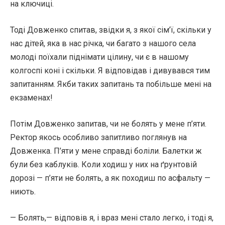
на ключиці.
Тоді Довженко спитав, звідки я, з якої сім’ї, скільки у
нас дітей, яка в нас річка, чи багато з нашого села
молоді поїхали піднімати цілину, чи є в нашому
колгоспі коні і скільки. Я відповідав і дивувався тим
запитанням. Якби таких запитань та побільше мені на
екзаменах!
Потім Довженко запитав, чи не болять у мене п’яти.
Ректор якось особливо запитливо поглянув на
Довженка. П’яти у мене справді боліли. Балетки ж
були без каблуків. Коли ходиш у них на ґрунтовій
дорозі — п’яти не болять, а як походиш по асфальту —
ниють.
— Болять,— відповів я, і враз мені стало легко, і тоді я,