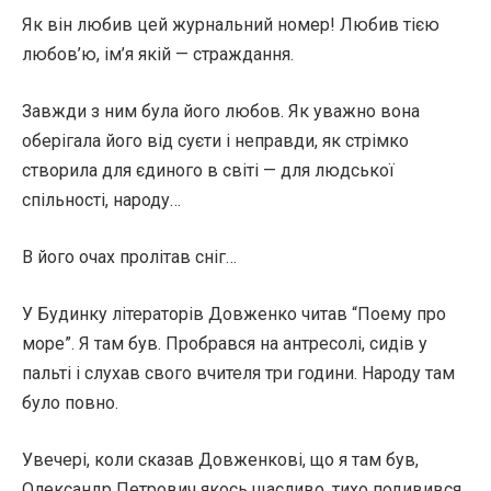
Як він любив цей журнальний номер! Любив тією
любов’ю, ім’я якій — страждання.
Завжди з ним була його любов. Як уважно вона
оберігала його від суєти і неправди, як стрімко
створила для єдиного в світі — для людської
спільності, народу…
В його очах пролітав сніг…
У Будинку літераторів Довженко читав “Поему про
море”. Я там був. Пробрався на антресолі, сидів у
пальті і слухав свого вчителя три години. Народу там
було повно.
Увечері, коли сказав Довженкові, що я там був,
Олександр Петрович якось щасливо, тихо подивився