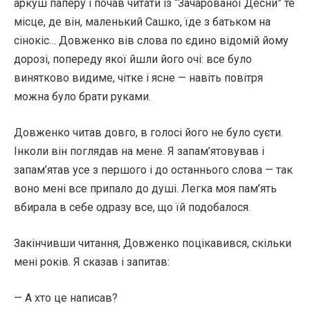
аркуш паперу і почав читати із “Зачарованої Десни” те
місце, де він, маленький Сашко, їде з батьком на
сінокіс… Довженко вів слова по єдино відомій йому
дорозі, попереду якої йшли його очі: все було
винятково видиме, чітке і ясне — навіть повітря
можна було брати руками.
Довженко читав довго, в голосі його не було суєти.
Інколи він поглядав на мене. Я запам’ятовував і
запам’ятав усе з першого і до останнього слова — так
воно мені все припало до душі. Легка моя пам’ять
вбирала в себе одразу все, що їй подобалося.
Закінчивши читання, Довженко поцікавився, скільки
мені років. Я сказав і запитав:
— А хто це написав?