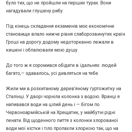
було тих, що не пройшли на перших турах. Вони
нагадували глушену рибу.
Під кінець складання екзаменів моє економічне
становище впало нижче рівня слаборозвинутих країн.
Гроші на дорогу додому недоторканно лежали в
кишені і обпалювали мою душу.
До того ж я соромився обідати в їдальнях: людей
багато,— здавалось, усі дивляться на тебе.
Жили ми в розхитаному дерев’яному гуртожитку на
Сталінці. У дворі чорніла колонка з водою. Вранці я
напивався води на цілий день і — бігом по
Червоноармійській на Хрещатик, у майбутні рідні
пенати. Від щоденного пиття з колонки хлорованої
води мої кістки і тіло пропахли хлоркою так, що на