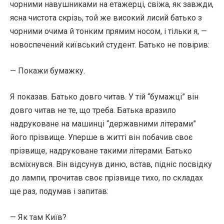
чорними навушниками на етажерці, свіжа, як завжди,
ясна чистота скрізь, той же високий лисий батько з
чорними очима й тонким прямим носом, і тільки я, —
новоспечений київський студент. Батько не повірив:
— Покажи бумажку.
Я показав. Батько довго читав. У тій “бумажці” він
довго читав не те, що треба. Батька вразило
надруковане на машинці “державними літерами”
його прізвище. Уперше в житті він побачив своє
прізвище, надруковане такими літерами. Батько
всміхнувся. Він відсунув диню, встав, підніс посвідку
до лампи, прочитав своє прізвище тихо, по складах
ще раз, подумав і запитав:
— Як там Київ?