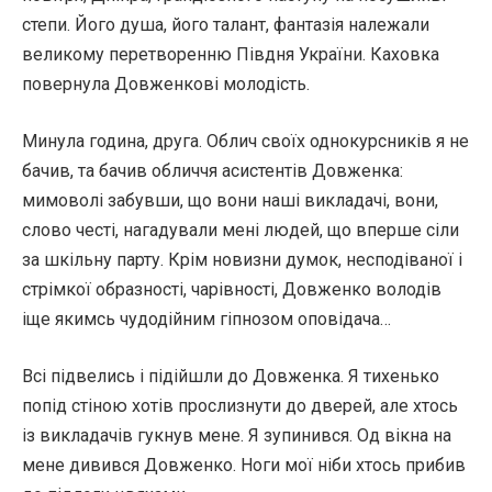
степи. Його душа, його талант, фантазія належали
великому перетворенню Півдня України. Каховка
повернула Довженкові молодість.
Минула година, друга. Облич своїх однокурсників я не
бачив, та бачив обличчя асистентів Довженка:
мимоволі забувши, що вони наші викладачі, вони,
слово честі, нагадували мені людей, що вперше сіли
за шкільну парту. Крім новизни думок, несподіваної і
стрімкої образності, чарівності, Довженко володів
іще якимсь чудодійним гіпнозом оповідача…
Всі підвелись і підійшли до Довженка. Я тихенько
попід стіною хотів прослизнути до дверей, але хтось
із викладачів гукнув мене. Я зупинився. Од вікна на
мене дивився Довженко. Ноги мої ніби хтось прибив