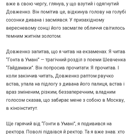
вже в свою чергу, глянув, у що взутий і одягнутий
Довженко. Він помітив це, відкинув голову на голубі
сосонки дивана і засміявся. У призахідному
вересневому сонці його засмагле обличчя світилось
темним житнім золотом.
Довженко запитав, що я читав на екзаменах. Я читав
“Гонта в Умані” — трагічний розділ з поеми Шевченка
“Гайдамаки”. Він попросив прочитати. Я прочитав. І
коли закінчив читать, Довженко раптом рвучко
встав, упала на підлогу з дивана його палиця, встав і
враз зміненим, різким, беззаперечним, владним
голосом сказав, що забирає мене з собою в Москву,
в кіноінститут.
Ще гарячий від “Гонти в Умані”, я подивився на
ректора. Поволі підвівся й ректор. Та я вже знав: хто