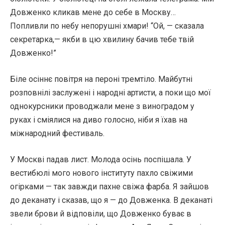
Довженко кликав мене до себе в Москву…
Попливли по небу непорушні хмари! “Ой, — сказала
секретарка,— якби в цю хвилину бачив тебе твій
Довженко!”
Біле осіннє повітря на пероні тремтіло. Майбутні
розповнілі заслужені і народні артисти, а поки що мої
однокурсники проводжали мене з виноградом у
руках і сміялися на диво голосно, ніби я їхав на
міжнародний фестиваль.
У Москві падав лист. Молода осінь поспішала. У
вестибюлі мого нового інституту пахло свіжими
огірками — так завжди пахне свіжа фарба. Я зайшов
до деканату і сказав, що я — до Довженка. В деканаті
звели брови й відповіли, що Довженко буває в