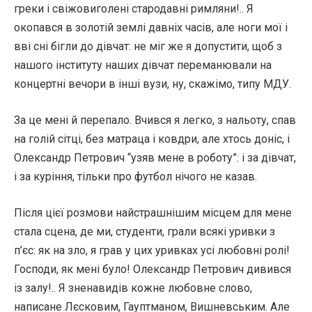
греки і свіжовиголені стародавні римляни!.. Я
окопався в золотій землі давніх часів, але ноги мої і
вві сні бігли до дівчат: не міг же я допустити, щоб з
нашого інституту наших дівчат переманювали на
концертні вечори в інші вузи, ну, скажімо, типу МДУ.
За це мені й перепало. Вчився я легко, з нальоту, спав
на голій сітці, без матраца і ковдри, але хтось доніс, і
Олександр Петрович “узяв мене в роботу”: і за дівчат,
і за куріння, тільки про футбол нічого не казав.
Після цієї розмови найстрашнішим місцем для мене
стала сцена, де ми, студенти, грали всякі уривки з
п’єс: як на зло, я грав у цих уривках усі любовні ролі!
Господи, як мені було! Олександр Петрович дивився
із залу!.. Я зненавидів кожне любовне слово,
написане Лєсковим, Гауптманом, Вишневським. Але