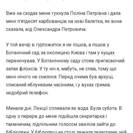
Вже на сходах мене гукнула Поліна Петрівна і дала
мені п’ятдесят карбованців на нові балетки, як вона
сказала, від Олександра Петровича.
У той вечір в гуртожиток я не пішов, а пішов у
Ботанічний сад за околицею Києва і там у кущах
переночував. У Ботанічному саду стояв пригасаючий
запах флоксів. У ту ніч я, мабуть, не спав, тому що
мені нічого не снилося. Перед очима був аркуш,
списаний яблуневим насінням, і у вухах гримів
недобрий телефон.
Минали дні. Лекції спливали як вода. Була субота. В
одну з перерв до мене підійшла секретарка і
таємничим, підпільним голосом звеліла зайти до
бібліотеки. У бібліотеці на столі лежала телеграма: мій