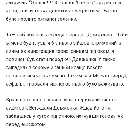
закричав: “Отелло!!!” З голови “Отелло” здеркотіла
кров, і після матчу довелося постригтися… Багато
було пролито рятівної зеленки.
Та — наближалась середа. Середа… Довженко… Якби
в мене був глузд, я б з нього зійшов: стрижений, з
синім, як виноградне гроно, синцем під оком, я
повинен був стати перед очі Довженка. У таких
випадках з сорому й ганьби краще всього
провалитися крізь землю. Та земля в Москві тверда,
асфальт, і провалитися крізь нього було важкувато.
Вранішнє сонце розлилося на стерильній чистоті
аудиторії. Всі ждали Довженка. Ждав його і я,
забившись у куток під стіною, нагнувши голову, як
перед ешафотом.