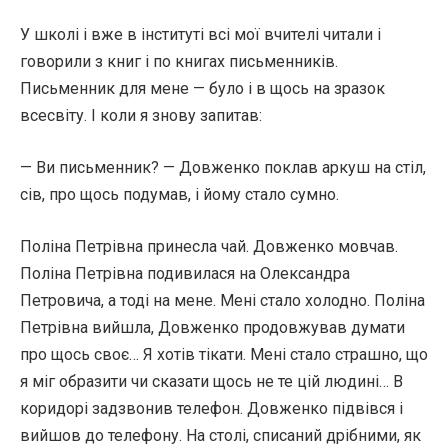
У школі і вже в інституті всі мої вчителі читали і
говорили з книг і по книгах письменників.
Письменник для мене — було і в щось на зразок
всесвіту. І коли я знову запитав:
— Ви письменник? — Довженко поклав аркуш на стіл,
сів, про щось подумав, і йому стало сумно.
Поліна Петрівна принесла чай. Довженко мовчав.
Поліна Петрівна подивилася на Олександра
Петровича, а тоді на мене. Мені стало холодно. Поліна
Петрівна вийшла, Довженко продовжував думати
про щось своє… Я хотів тікати. Мені стало страшно, що
я міг образити чи сказати щось не те цій людині… В
коридорі задзвонив телефон. Довженко підвівся і
вийшов до телефону. На столі, списаний дрібними, як