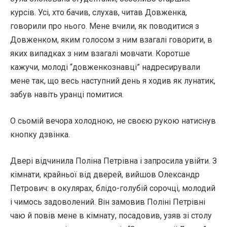
курсів. Усі, хто бачив, слухав, читав Довженка,
говорили про нього. Мене вчили, як поводитися з
Довженком, яким голосом з ним взагалі говорити, в
яких випадках з ним взагалі мовчати. Коротше
кажучи, молоді “довженкознавці” надресирували
мене так, що весь наступний день я ходив як лунатик,
забув навіть уранці помитися.
О сьомій вечора холодною, не своєю рукою натиснув
кнопку дзвінка.
Двері відчинила Поліна Петрівна і запросила увійти. З
кімнати, крайньої від дверей, вийшов Олександр
Петрович: в окулярах, блідо-голубій сорочці, молодий
і чимось задоволений. Він замовив Поліні Петрівні
чаю й повів мене в кімнату, посадовив, узяв зі столу