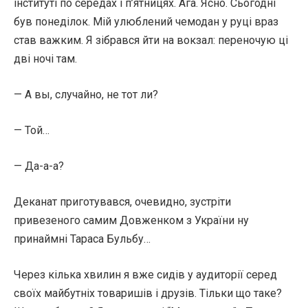
інституті по середах і п’ятницях. Ага. Ясно. Сьогодні
був понеділок. Мій улюблений чемодан у руці враз
став важким. Я зібрався йти на вокзал: переночую ці
дві ночі там.
— А вы, случайно, не тот ли?
— Той…
— Да-а-а?
Деканат приготувався, очевидно, зустріти
привезеного самим Довженком з України ну
принаймні Тараса Бульбу…
Через кілька хвилин я вже сидів у аудиторії серед
своїх майбутніх товаришів і друзів. Тільки що таке?