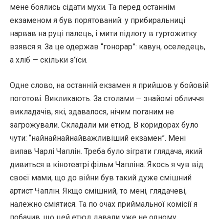
мене боялись сідати мухи. Та перед останнім
екзаменом я був порятований: у прибиральниці
нарвав на руці палець, і мити підлогу в гуртожитку
взявся я. За це одержав “гонорар”: кавун, оселедець,
а хліб — скільки з’їси.
Одне слово, на останній екзамен я прийшов у бойовій
поготові. Викликають. За столами — знайомі обличчя
викладачів, які, здавалося, нічим поганим не
загрожували. Складали ми етюд. В коридорах було
чути: “найнайнайнайважливіший екзамен”. Мені
випав Чарлі Чаплін. Треба було зіграти глядача, який
дивиться в кінотеатрі фільм Чапліна. Якось я чув від
своєї мами, що до війни був такий дуже смішний
артист Чаплін. Якщо смішний, то мені, глядачеві,
належно сміятися. Та по очах приймальної комісії я
побачив, що цей етюд давали уже не одному