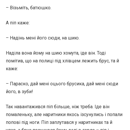
– Візьміть, батюшко.
А піп каже:
– Надінь мені його сюди, на шию.
Наділа вона йому на шию хомута, іде він. Тоді
помітив, що на полиці під хлівцем лежить брус, та й
каже:
– Параско, дай мені оцього брусика, дай мені сюди
його, в зуби!
Так навантажився піп більше, ніж треба. Іде він
помаленьку, але наритники якось ізсунулись і попали
попові під ноги. Піп заплутався у наритниках та й