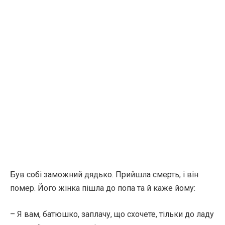
Був собі заможний дядько. Прийшла смерть, і він
помер. Його жінка пішла до попа та й каже йому:
– Я вам, батюшко, заплачу, що схочете, тільки до ладу