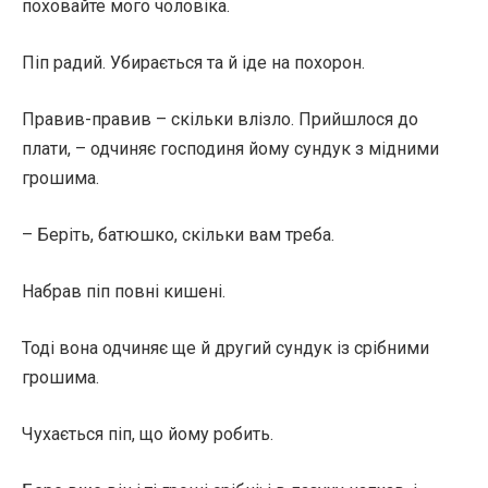
поховайте мого чоловіка.
Піп радий. Убирається та й іде на похорон.
Правив-правив – скільки влізло. Прийшлося до
плати, – одчиняє господиня йому сундук з мідними
грошима.
– Беріть, батюшко, скільки вам треба.
Набрав піп повні кишені.
Тоді вона одчиняє ще й другий сундук із срібними
грошима.
Чухається піп, що йому робить.