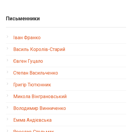
Письменники
Іван Франко
Василь Королів-Старий
Євген Гуцало
Степан Васильченко
Григір Тютюнник
Микола Вінграновський
Володимир Винниченко
Емма Андієвська
Ярослав Стельмах