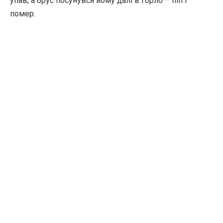
упав, а брус посунувся йому далі в горло – піп і
помер.