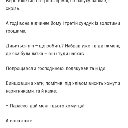
Бере вже він і ті гроші срібні; і в пазуху напхав, і
скрізь.
А тоді вона відчиняє йому і третій сундук із золотими
грошима.
Дивиться піп – що робить? Набрав уже і в дві жмені;
де яка була латка – він і туди напхав.
Попрощався з господинею, подякував та й іде.
Вийшовши з хати, помітив: під хлівом висить хомут з
наритниками, та й каже:
– Параско, дай мені і цього хомутця!
А вона каже: