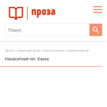
Skip
to
content
Проза
>
Казки для дітей
>
Короткі казки
>
Ненаситний піп
Ненаситний піп: Казка