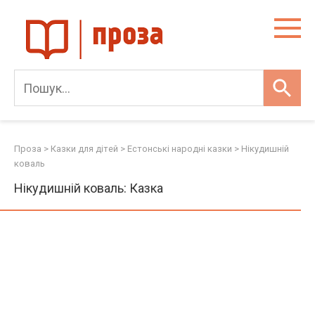
Skip
to
content
Проза
>
Казки для дітей
>
Естонські народні казки
>
Нікудишній
коваль
Нікудишній коваль: Казка