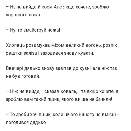
– Ні, не вийде й коси. Але якщо хочете, зроблю
хорошого ножа.
– Ну, то змайструй ножа!
Хлопець роздмухав міхом великий вогонь, розпік
рештки заліза і заходився знову кувати.
Ввечері дядько знову завітав до кузні, але ніж так і
не був готовий.
– Ніж не вийде,– сказав коваль,– та якщо хочете, я
зроблю вам такий пшик, якого ви ще не бачили!
– То зроби хоч пшик, коли нічого іншого не вмієш,–
погодився дядько.