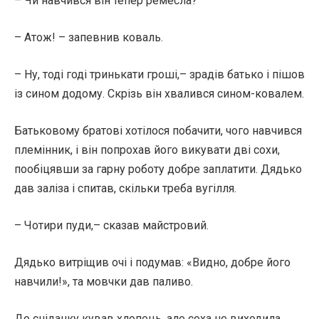
– Чи навчився він тепер ремесла?
– Атож! – запевнив коваль.
– Ну, тоді годі тринькати гроші,– зрадів батько і пішов
із сином додому. Скрізь він хвалився сином-ковалем.
Батьковому братові хотілося побачити, чого навчився
племінник, і він попрохав його викувати дві сохи,
пообіцявши за гарну роботу добре заплатити. Дядько
дав заліза і спитав, скільки треба вугілля.
– Чотири пуди,– сказав майстровий.
Дядько витріщив очі і подумав: «Видно, добре його
навчили!», та мовчки дав паливо.
До сніданку кував хлопець, але соха не виходила.