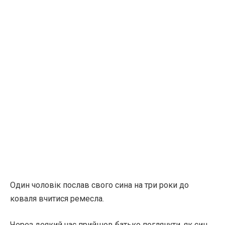
Один чоловік послав свого сина на три роки до
коваля вчитися ремесла.
Через деякий час прийшов батько поглянути, як син