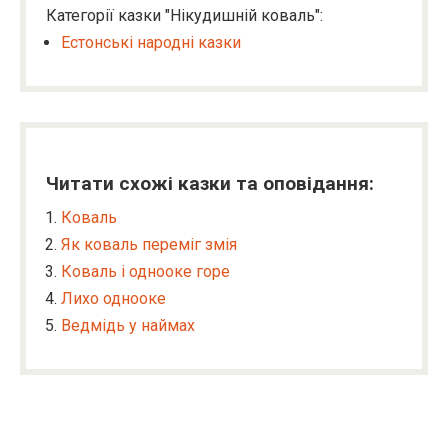
Категорії казки "Нікудишній коваль":
Естонські народні казки
Читати схожі казки та оповідання:
Коваль
Як коваль переміг змія
Коваль і однооке горе
Лихо однооке
Ведмідь у наймах