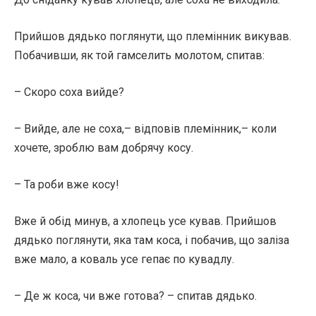
Прийшов дядько поглянути, що племінник викував.
Побачивши, як той гамселить молотом, спитав:
– Скоро соха вийде?
– Вийде, але не соха,– відповів племінник,– коли
хочете, зроблю вам добрячу косу.
– Та роби вже косу!
Вже й обід минув, а хлопець усе кував. Прийшов
дядько поглянути, яка там коса, і побачив, що заліза
вже мало, а коваль усе гепає по кувадлу.
– Де ж коса, чи вже готова? – спитав дядько.