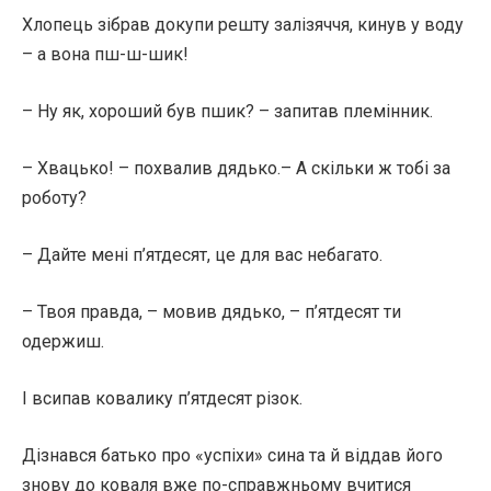
Хлопець зібрав докупи решту залізяччя, кинув у воду
– а вона пш-ш-шик!
– Ну як, хороший був пшик? – запитав племінник.
– Хвацько! – похвалив дядько.– А скільки ж тобі за
роботу?
– Дайте мені п’ятдесят, це для вас небагато.
– Твоя правда, – мовив дядько, – п’ятдесят ти
одержиш.
І всипав ковалику п’ятдесят різок.
Дізнався батько про «успіхи» сина та й віддав його
знову до коваля вже по-справжньому вчитися