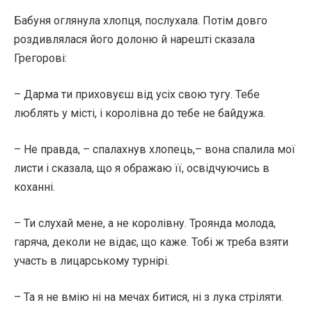
Бабуня оглянула хлопця, послухала. Потім довго
роздивлялася його долоню й нарешті сказала
Грегорові:
– Дарма ти приховуєш від усіх свою тугу. Тебе
люблять у місті, і королівна до тебе не байдужа.
– Не правда, – спалахнув хлопець,– вона спалила мої
листи і сказала, що я ображаю її, освідчуючись в
коханні.
– Ти слухай мене, а не королівну. Троянда молода,
гаряча, деколи не відає, що каже. Тобі ж треба взяти
участь в лицарському турнірі.
– Та я не вмію ні на мечах битися, ні з лука стріляти.