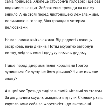
сама принцеса. Хлопець струсонув головою і ще раз
подивився на щит. Зображення троянди на ньому
зникло. А на столі перед листоношею лежала жива,
величиною з голову, біла троянда з чотирма
пелюстками.
Намальована квітка ожила. Від радості хлопець
застрибав, наче дитина. Потім акуратно загорнув
квітку, осідлав коня і щодуху помчав додому.
Лише перед дверима палат королівни Грегор
зупинився. Як зустріне його дівчина? Чи не вижене
знову?
А в цей час Троянда сиділа в своїй вітальні за столом.
За рік дівчина схудла, змарніла від туги. Скільки разів
картала вона себе за жорстокість до листоноші.