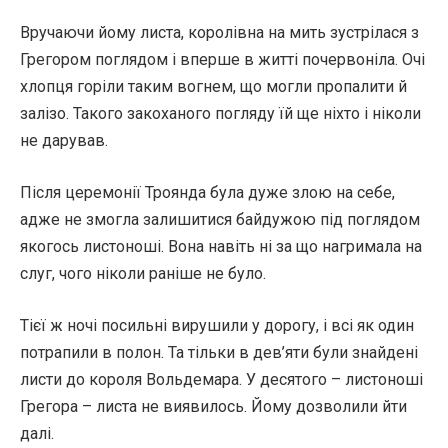
Вручаючи йому листа, королівна на мить зустрілася з
Грегором поглядом і вперше в житті почервоніла. Очі
хлопця горіли таким вогнем, що могли пропалити й
залізо. Такого закоханого погляду їй ще ніхто і ніколи
не дарував.
Після церемонії Троянда була дуже злою на себе,
адже не змогла залишитися байдужою під поглядом
якогось листоноші. Вона навіть ні за що нагримала на
слуг, чого ніколи раніше не було.
Тієї ж ночі посильні вирушили у дорогу, і всі як один
потрапили в полон. Та тільки в дев’яти були знайдені
листи до короля Вольдемара. У десятого – листоноші
Грегора – листа не виявилось. Йому дозволили йти
далі.