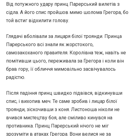
Від потужного удару принц Парерський вилетів з
сідла. А його спис пройшов мимо шолома Грегора, бо
той встиг відхилити голову.
Глядачі вболівали за лицаря білої троянди. Принца
Парерського всі знали як жорстокого,
самозакоханого правителя. Королівна теж, навіть не
помітивши цього, переживала за Грегора і коли він
брав гору, її обличчя мимовільно засвічувалось
радістю.
Після падіння принц швидко підвівся, відкинувши
спис, і вихопив меч. Те саме зробив і лицар білої
троянди, зіскочивши з коня. Листоноша ніколи не
вчився мистецтву боя, але сміливо кинувся на
противника. Принц Парерський нічого не міг
зрозуміти в атаках Грегора. Вони велися не за