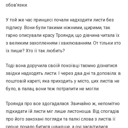
обов’язки.
У той же час принцесі почали надходити листи без
підпису. Вони були такими ніжними, щирими, так
гарно описували красу Троянди, що дівчина читала їх
з великим захопленням і хвилюванням. От тільки хто
їх пише? Хто її так любить?
Тоді вона доручила своїй покоївці таємно дізнатися
звідки надходять листи. І через два дні та доповіла: в
поштовій кареті, яка приходить у місто, цих листів не
було, в палац вони теж потрапити не могли.
Троянда про все здогадалася. Звичайно ж, непомітно
підкидати їй листи міг лише листоноша. Від спогадів
про його закохані погляди та палкі слова з листів її
серце почало битися швидше, а очі засвітилися