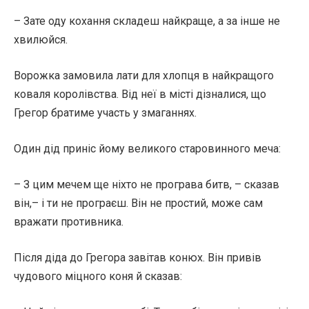
– Зате оду кохання складеш найкраще, а за інше не
хвилюйся.
Ворожка замовила лати для хлопця в найкращого
коваля королівства. Від неї в місті дізналися, що
Грегор братиме участь у змаганнях.
Один дід приніс йому великого старовинного меча:
– З цим мечем ще ніхто не програва битв, – сказав
він,– і ти не програєш. Він не простий, може сам
вражати противника.
Після діда до Грегора завітав конюх. Він привів
чудового міцного коня й сказав: