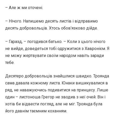
– Але ж ми оточені.
– Нічого. Напишемо десять листів і відправимо
десять добровольців. Хтось обов’язково дійде.
– Гаразд, – погодився батько. – Коли з цього нічого
не вийде, доведеться тобі одружитися з Хавронієм. Я
не можу жертвувати своїм народом навіть заради
тебе.
Десятеро добровольців знайшлися швидко. Троянда
сама давала кожному листа. Юнаки вишикувалися в
ряд, не наважуючись подивитися на принцесу. Лише
один – листоноша Грегор не зводив з неї очей. Він і
хотів би відвести погляд, але не міг. Троянда була
його давнім таємним коханням.