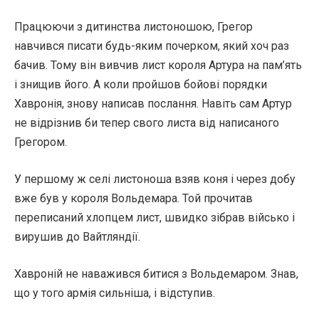
Працюючи з дитинства листоношою, Грегор
навчився писати будь-яким почерком, який хоч раз
бачив. Тому він вивчив лист короля Артура на пам’ять
і знищив його. А коли пройшов бойові порядки
Хавронія, знову написав послання. Навіть сам Артур
не відрізнив би тепер свого листа від написаного
Грегором.
У першому ж селі листоноша взяв коня і через добу
вже був у короля Вольдемара. Той прочитав
переписаний хлопцем лист, швидко зібрав військо і
вирушив до Вайтляндії.
Хавроній не наважився битися з Вольдемаром. Знав,
що у того армія сильніша, і відступив.