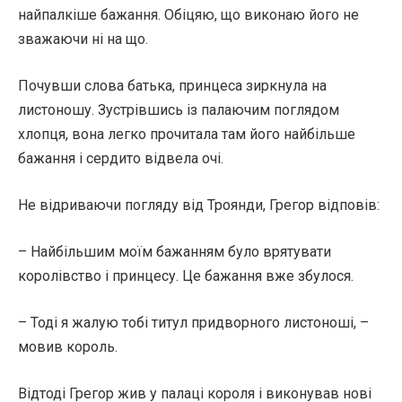
найпалкіше бажання. Обіцяю, що виконаю його не
зважаючи ні на що.
Почувши слова батька, принцеса зиркнула на
листоношу. Зустрівшись із палаючим поглядом
хлопця, вона легко прочитала там його найбільше
бажання і сердито відвела очі.
Не відриваючи погляду від Троянди, Грегор відповів:
– Найбільшим моїм бажанням було врятувати
королівство і принцесу. Це бажання вже збулося.
– Тоді я жалую тобі титул придворного листоноші, –
мовив король.
Відтоді Грегор жив у палаці короля і виконував нові