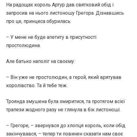
На радощах король Артур дав святковий обід і
запросив на нього листоношу Грегора. Дізнавшись
про це, принцеса обурилась:
– У мене не буде апетиту в присутності
простолюдина.
Але батько наполіг на своєму:
– Він уже не простолюдин, а герой, який врятував
королівство. Та й тебе теж.
Троянда змушена була змиритися, та протягом всієї
трапези жодного разу не глянула в бік листоноші.
– Грегоре, – звернувся до хлопця король, коли обід
закінчувався, – тепер ти повинен сказати нам своє