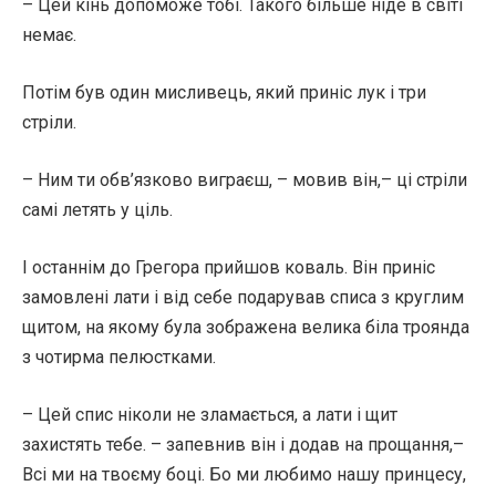
– Цей кінь допоможе тобі. Такого більше ніде в світі
немає.
Потім був один мисливець, який приніс лук і три
стріли.
– Ним ти обв’язково виграєш, – мовив він,– ці стріли
самі летять у ціль.
І останнім до Грегора прийшов коваль. Він приніс
замовлені лати і від себе подарував списа з круглим
щитом, на якому була зображена велика біла троянда
з чотирма пелюстками.
– Цей спис ніколи не зламається, а лати і щит
захистять тебе. – запевнив він і додав на прощання,–
Всі ми на твоєму боці. Бо ми любимо нашу принцесу,