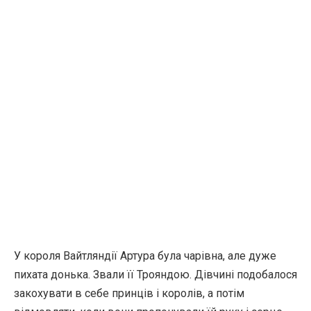
У короля Вайтляндії Артура була чарівна, але дуже
пихата донька. Звали її Трояндою. Дівчині подобалося
закохувати в себе принців і королів, а потім