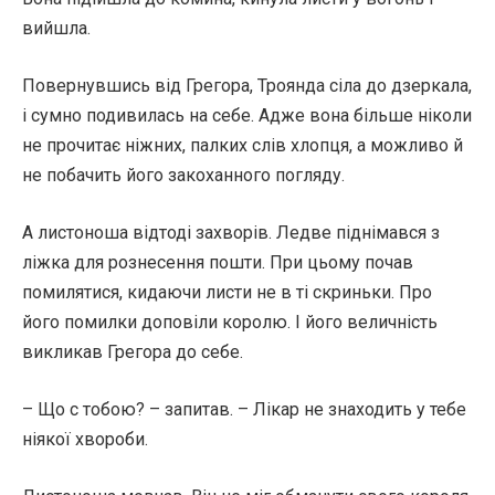
вийшла.
Повернувшись від Грегора, Троянда сіла до дзеркала,
і сумно подивилась на себе. Адже вона більше ніколи
не прочитає ніжних, палких слів хлопця, а можливо й
не побачить його закоханного погляду.
А листоноша відтоді захворів. Ледве піднімався з
ліжка для рознесення пошти. При цьому почав
помилятися, кидаючи листи не в ті скриньки. Про
його помилки доповіли королю. І його величність
викликав Грегора до себе.
– Що с тобою? – запитав. – Лікар не знаходить у тебе
ніякої хвороби.