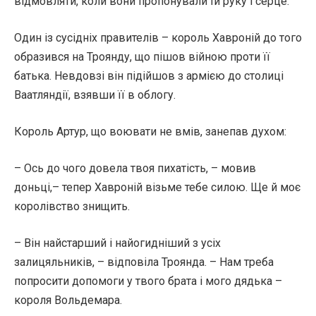
відмовляти, коли вони пропонували їй руку і серце.
Один із сусідніх правителів – король Хавроній до того
образився на Троянду, що пішов війною проти її
батька. Невдовзі він підійшов з армією до столиці
Ваатляндії, взявши її в облогу.
Король Артур, що воювати не вмів, занепав духом:
– Ось до чого довела твоя пихатість, – мовив
доньці,– тепер Хавроній візьме тебе силою. Ще й моє
королівство знищить.
– Він найстарший і найогидніший з усіх
залицяльників, – відповіла Троянда. – Нам треба
попросити допомоги у твого брата і мого дядька –
короля Вольдемара.