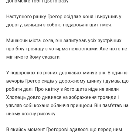
допоможе тобі і цього разу.
Наступного ранку Грегор осідлав коня і вирушив у
дорогу, взявши з собою подаровані щит і меч.
Минаючи міста, села, він запитував усіх зустрічних
про білу троянду з чотирма пелюстками. Але ніхто не
міг нічого йому сказати.
У подорожах по різних державах минув рік. В один із
вечорів Грегор сидів у дорожному шинку і думав, що
робити далі. Про квітку з його щита ніде не знали.
Хлопець довго дивився на зображення троянди і
уявляв собі кохане обличчя принцеси. Він пам’ятав на
ньому кожну рисочку.
В якийсь момент Грегорові здалося, що перед ним