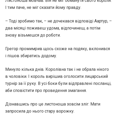
Листоноша мовчав. Він не міг обманути свого короля.
І тим паче, не міг сказати йому правду.
– Тоді зробимо так, – не дочекався відповіді Аартур, –
два місяці поживеш удома, відпочинеш, а потім
знову візьмешся до роботи.
Грегор промимрив щось схоже на подяку, вклонився
і пішов збиратись додому.
Минуло кілька днів. Королівна так і не обрала нікого
в чоловіки. І король вирішив оголосити лицарський
турнір за її руку. В усі боки були відправлені посланці,
аби сповістити про проведення змагання.
Дізнавшись про це листоноша зовсім зліг. Мати
запросила до нього стару ворожку.