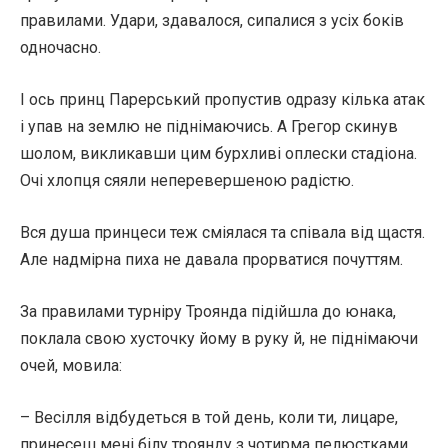
правилами. Удари, здавалося, сипалися з усіх боків
одночасно.
І ось принц Парерський пропустив одразу кілька атак
і упав на землю не піднімаючись. А Грегор скинув
шолом, викликавши цим бурхливі оплески стадіона.
Очі хлопця сяяли неперевершеною радістю.
Вся душа принцеси теж сміялася та співала від щастя.
Але надмірна пиха не давала прорватися почуттям.
За правилами турніру Троянда підійшла до юнака,
поклала свою хусточку йому в руку й, не піднімаючи
очей, мовила:
– Весілля відбудеться в той день, коли ти, лицаре,
принесеш мені білу троянду з чотирма пелюстками,