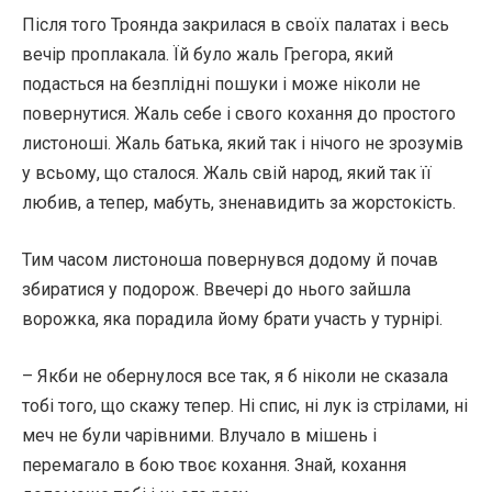
Після того Троянда закрилася в своїх палатах і весь
вечір проплакала. Їй було жаль Грегора, який
подасться на безплідні пошуки і може ніколи не
повернутися. Жаль себе і свого кохання до простого
листоноші. Жаль батька, який так і нічого не зрозумів
у всьому, що сталося. Жаль свій народ, який так її
любив, а тепер, мабуть, зненавидить за жорстокість.
Тим часом листоноша повернувся додому й почав
збиратися у подорож. Ввечері до нього зайшла
ворожка, яка порадила йому брати участь у турнірі.
– Якби не обернулося все так, я б ніколи не сказала
тобі того, що скажу тепер. Ні спис, ні лук із стрілами, ні
меч не були чарівними. Влучало в мішень і
перемагало в бою твоє кохання. Знай, кохання