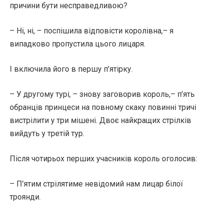
причини бути несправедливою?
– Ні, ні, – поспішила відповісти королівна,– я
випадково пропустила цього лицаря.
І включила його в першу п’ятірку.
– У другому турі, – знову заговорив король,– п’ять
обранців принцеси на повному скаку повинні тричі
вистрілити у три мішені. Двоє найкращих стрілків
вийдуть у третій тур.
Після чотирьох перших учасників король оголосив:
– П’ятим стрілятиме невідомий нам лицар білої
троянди.