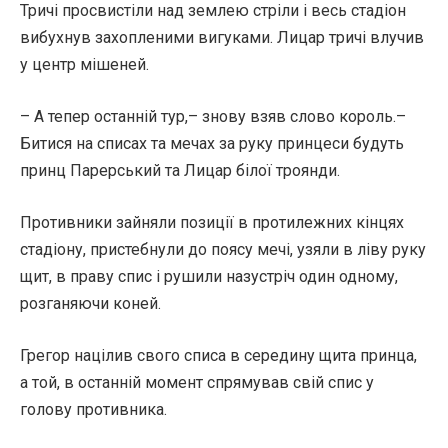
Тричі просвистіли над землею стріли і весь стадіон
вибухнув захопленими вигуками. Лицар тричі влучив
у центр мішеней.
– А тепер останній тур,– знову взяв слово король.–
Битися на списах та мечах за руку принцеси будуть
принц Парерський та Лицар білої троянди.
Противники зайняли позиції в протилежних кінцях
стадіону, пристебнули до поясу мечі, узяли в ліву руку
щит, в праву спис і рушили назустріч один одному,
розганяючи коней.
Грегор націлив свого списа в середину щита принца,
а той, в останній момент спрямував свій спис у
голову противника.