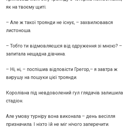
як на твоєму щиті.
– Але ж такої троянди не існує, – захвилювався
листоноша.
– Тобто ти відмовляєшся від одруження зі мною? –
запитала нещадна дівчина.
– Ні, ні, – поспішив відповісти Грегор,– я завтра ж
вирушу на пошуки цієї троянди.
Королівна під невдоволений гул глядачів залишила
стадіон.
Але умову турніру вона виконала – день весілля
призначила. І ніхто їй не міг нічого заперечити.