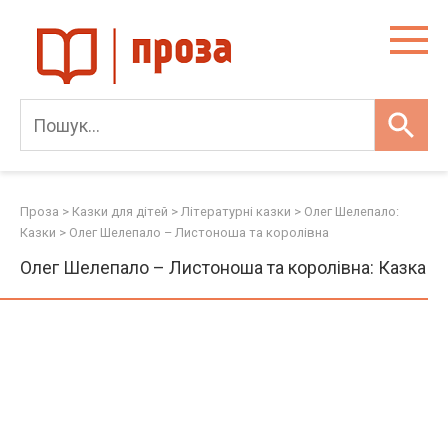
Skip
to
content
Проза
>
Казки для дітей
>
Літературні казки
>
Олег Шелепало:
Казки
>
Олег Шелепало – Листоноша та королiвна
Олег Шелепало – Листоноша та королiвна: Казка