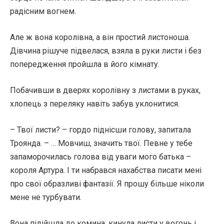
радісним вогнем.
Але ж вона королівна, а він простий листоноша.
Дівчина рішуче підвелася, взяла в руки листи і без
попередження пройшла в його кімнату.
Побачивши в дверях королівну з листами в руках,
хлопець з переляку навіть забув уклонитися.
– Твої листи? – гордо піднісши голову, запитала
Троянда. – … Мовчиш, значить твої. Певне у тебе
запаморочилась голова від уваги мого батька –
короля Артура. І ти набрався нахабства писати мені
про свої образливі фантазії. Я прошу більше ніколи
мене не турбувати.
Вона підійшла до комина, кинула листи у вогонь і