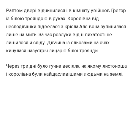
Раптом двері відчинилися і в кімнату увійшов Грегор
із білою трояндою в руках. Королівна від
несподіванки підвелася з крісла.Але вона зупинилася
лише на мить. За час розлуки від її пихатості не
лишилося й сліду. Дівчина із сльозами на очах
кинулася назустріч лицарю білої троянди.
Через три дні було гучне весілля, на якому листоноша
і королівна були найщасливішими людьми на землі.