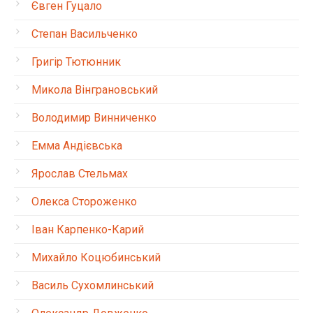
Євген Гуцало
Степан Васильченко
Григір Тютюнник
Микола Вінграновський
Володимир Винниченко
Емма Андієвська
Ярослав Стельмах
Олекса Стороженко
Іван Карпенко-Карий
Михайло Коцюбинський
Василь Сухомлинський