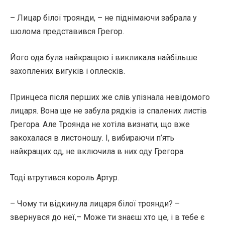
– Лицар білої троянди, – не піднімаючи забрала у
шолома представився Грегор.
Його ода була найкращою і викликала найбільше
захоплених вигуків і оплесків.
Принцеса після перших же слів упізнала невідомого
лицаря. Вона ще не забула рядків із спалених листів
Грегора. Але Троянда не хотіла визнати, що вже
закохалася в листоношу. І, вибираючи п’ять
найкращих од, не включила в них оду Грегора.
Тоді втрутився король Артур.
– Чому ти відкинула лицаря білої троянди? –
звернувся до неї,– Може ти знаєш хто це, і в тебе є