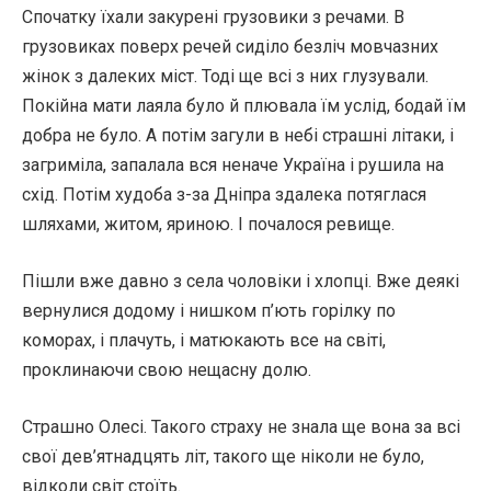
Спочатку їхали закурені грузовики з речами. В
грузовиках поверх речей сиділо безліч мовчазних
жінок з далеких міст. Тоді ще всі з них глузували.
Покійна мати лаяла було й плювала їм услід, бодай їм
добра не було. А потім загули в небі страшні літаки, і
загриміла, запалала вся неначе Україна і рушила на
схід. Потім худоба з-за Дніпра здалека потяглася
шляхами, житом, яриною. І почалося ревище.
Пішли вже давно з села чоловіки і хлопці. Вже деякі
вернулися додому і нишком п’ють горілку по
коморах, і плачуть, і матюкають все на світі,
проклинаючи свою нещасну долю.
Страшно Олесі. Такого страху не знала ще вона за всі
свої дев’ятнадцять літ, такого ще ніколи не було,
відколи світ стоїть.