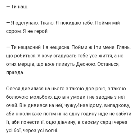
— Ти наш.
— Я одступаю. Тікаю. Я покидаю тебе. Пойми мій
сором. Я не герой.
— Ти нещасний. І я нещасна. Пойми ж і ти мене. Глянь,
що робиться. Я хочу згадувать тебе усе життя, а не
отих мерців, що вже пливуть Десною. Останься,
правда.
Олеся дивилася на нього з такою довірою, з такою
болючою мольбою, що він умовк і не зводив з неї
очей. Він дивився на неї, чужу,4невідому, випадкову,
аби ніколи вже потім ні на одну годину ніде не забути
її, аби понести її, оцю дівчину, в своєму серці через
усі бої, через усі вогні.