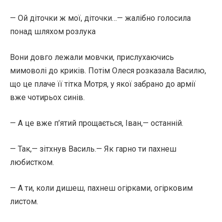
— Ой діточки ж мої, діточки…— жалібно голосила
понад шляхом розлука
Вони довго лежали мовчки, прислухаючись
мимоволі до криків. Потім Олеся розказала Василю,
що це плаче її тітка Мотря, у якої забрано до армії
вже чотирьох синів.
— А це вже п’ятий прощається, Іван,— останній.
— Так,— зітхнув Василь.— Як гарно ти пахнеш
любистком.
— А ти, коли дишеш, пахнеш огірками, огірковим
листом.