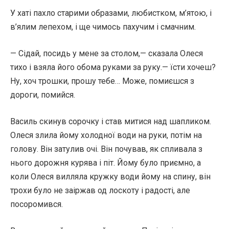
У хаті пахло старими образами, любистком, м’ятою, і
в’ялим лепехом, і ще чимось пахучим і смачним.
— Сідай, посидь у мене за столом,— сказала Олеся
тихо і взяла його обома руками за руку.— їсти хочеш?
Ну, хоч трошки, прошу тебе… Може, помиєшся з
дороги, помийся.
Василь скинув сорочку і став митися над шапликом.
Олеся злила йому холодної води на руки, потім на
голову. Він затулив очі. Він почував, як спливала з
нього дорожня курява і піт. Йому було приємно, а
коли Олеся вилляла кружку води йому на спину, він
трохи було не заіржав од лоскоту і радості, але
посоромився.