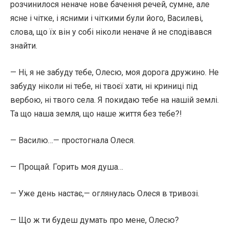
розчинилося неначе нове бачення речей, сумне, але
ясне і чітке, і ясними і чіткими були його, Василеві,
слова, що їх він у собі ніколи неначе й не сподівався
знайти.
— Ні, я не забуду тебе, Олесю, моя дорога дружино. Не
забуду ніколи ні тебе, ні твоєї хати, ні криниці під
вербою, ні твого села. Я покидаю тебе на нашій землі.
Та що наша земля, що наше життя без тебе?!
— Василю…— простогнала Олеся.
— Прощай. Горить моя душа…
— Уже день настає,— оглянулась Олеся в тривозі.
— Що ж ти будеш думать про мене, Олесю?