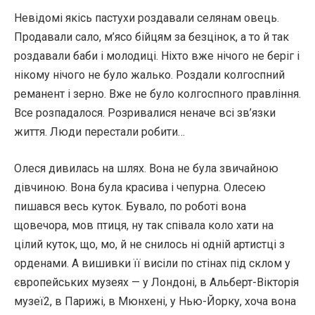
Невідомі якісь пастухи роздавали селянам овець.
Продавали сало, м’ясо бійцям за безцінок, а то й так
роздавали баби і молодиці. Ніхто вже нічого не беріг і
нікому нічого не було жалько. Роздали колгоспний
реманент і зерно. Вже не було колгоспного правління.
Все розпадалося. Розривалися неначе всі зв’язки
життя. Люди перестали робити…
Олеся дивилась на шлях. Вона не була звичайною
дівчиною. Вона була красива і чепурна. Олесею
пишався весь куток. Бувало, по роботі вона
щовечора, мов птиця, ну так співала коло хати на
цілий куток, що, мо, й не снилось ні одній артистці з
орденами. А вишивки її висіли по стінах під склом у
європейських музеях — у Лондоні, в Альберт-Вікторія
музеї2, в Парижі, в Мюнхені, у Нью-Йорку, хоча вона