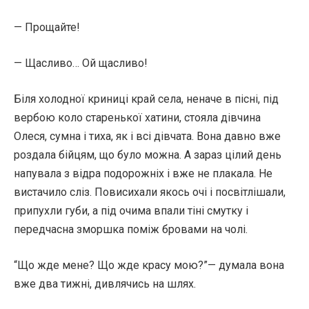
— Прощайте!
— Щасливо… Ой щасливо!
Біля холодної криниці край села, неначе в пісні, під
вербою коло старенької хатини, стояла дівчина
Олеся, сумна і тиха, як і всі дівчата. Вона давно вже
роздала бійцям, що було можна. А зараз цілий день
напувала з відра подорожніх і вже не плакала. Не
вистачило сліз. Повисихали якось очі і посвітлішали,
припухли губи, а під очима впали тіні смутку і
передчасна зморшка поміж бровами на чолі.
“Що жде мене? Що жде красу мою?”— думала вона
вже два тижні, дивлячись на шлях.