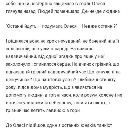
себе, що їй нестерпно защеміло в горлі. Олеся
глянула назад. Людей поменшало. Де-не-де людина.
“Останні йдуть,— подумала Олеся.— Невже останні?”
І рішилася вона на крок нечуваний, не бачений ні в її
селі ніколи, ні в усім її народі. На вчинок
надзвичайний, від одної згадки про який у неї
захолонуло і спинилося серце. На вчинок грізний, що
підказав їй грізний надзвичайний час Що кинуло її на
цей учинок? Що наштовхнуло її? Глибина інстинкту
роду, підсвідома мудрість, що з’являється на
допомогу людині в грізні часи, коли розум холоне і не
встигає усвідомити небезпеку, і спитати нікого, і
грізний час летить лавиною з гори.
До Олесі підійшов один з останніх юнаків танкіст