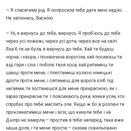
— Я спасатиму рід. Я попросила тебе дати мені надію…
Не запізнись, Василю.
— Ні, я вернусь до тебе, вернусь. Я проб’юсь до тебе
через усі пожежі, через усі доти, через все на світі.
Яка б ти не була, я вернусь до тебе. Хай ти будеш
чорна, і хвора, і понівечена ворогом, хай посивієш ти
від горя і сліз і побіліє твоя коса, хай ритимеш ти
шанці проти мене, і плестимеш колючі німецькі
дроти проти мене, і сіятимеш для ворога хліб під
нагаями, ти зостанешся для мене прекрасною, як і
зараз прекрасна ти. І повсихають руки, язики усім, хто
спробує про тебе мислить зле. Якщо ж бо в розпачі ти
проклинатимеш мене і всіх, що кинули тебе і на
Дніпрі не вмерли,— простив я тебе наперед, така вже
наша доля, і ти мене прости,— сказав схвильовано