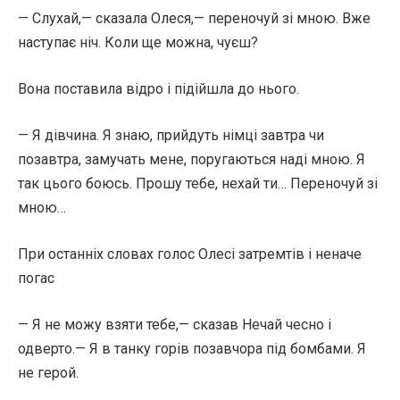
— Слухай,— сказала Олеся,— переночуй зі мною. Вже
наступає ніч. Коли ще можна, чуєш?
Вона поставила відро і підійшла до нього.
— Я дівчина. Я знаю, прийдуть німці завтра чи
позавтра, замучать мене, поругаються наді мною. Я
так цього боюсь. Прошу тебе, нехай ти… Переночуй зі
мною…
При останніх словах голос Олесі затремтів і неначе
погас
— Я не можу взяти тебе,— сказав Нечай чесно і
одверто.— Я в танку горів позавчора під бомбами. Я
не герой.