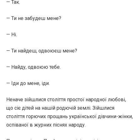
— Так.
— Ти не забудеш мене?
— Ні.
— Ти найдеш, одвоюєш мене?
— Найду, одвоюю тебе.
— Іди до мене, іди.
Неначе зійшлися століття простої народної любові,
що сіє дітей на нашій родючій землі. Зійшлися
століття горючих прощань української дівчини-жінки,
оспіваної в журних піснях народу.