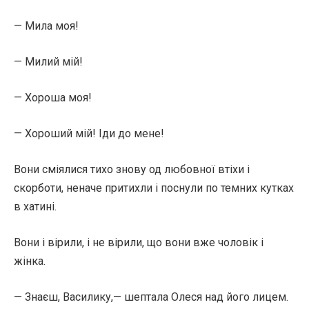
— Мила моя!
— Милий мій!
— Хороша моя!
— Хороший мій! Іди до мене!
Вони сміялися тихо знову од любовної втіхи і
скорботи, неначе притихли і поснули по темних кутках
в хатині.
Вони і вірили, і не вірили, що вони вже чоловік і
жінка.
— Знаєш, Василику,— шептала Олеся над його лицем.