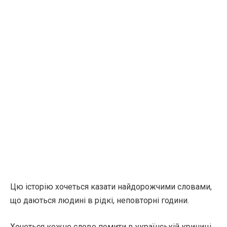
Цю історію хочеться казати найдорожчими словами,
що даються людині в рідкі, неповторні години.
Хочеться кожне слово помити в українській криниці,