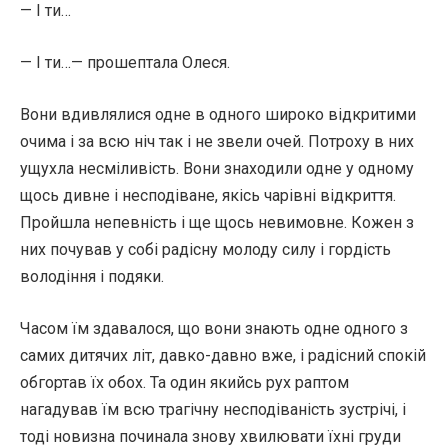
— І ти…
— І ти…— прошептала Олеся.
Вони вдивлялися одне в одного широко відкритими
очима і за всю ніч так і не звели очей. Потроху в них
ущухла несміливість. Вони знаходили одне у одному
щось дивне і несподіване, якісь чарівні відкриття.
Пройшла непевність і ще щось невимовне. Кожен з
них почував у собі радісну молоду силу і гордість
володіння і подяки.
Часом їм здавалося, що вони знають одне одного з
самих дитячих літ, давко-давно вже, і радісний спокій
обгортав їх обох. Та один якийсь рух раптом
нагадував їм всю трагічну несподіваність зустрічі, і
тоді новизна починала знову хвилювати їхні груди