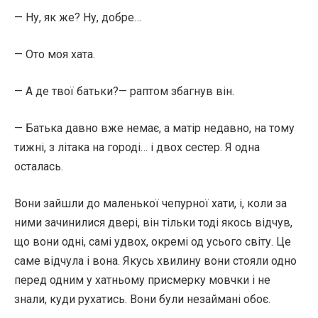
— Ну, як же? Ну, добре…
— Ото моя хата.
— А де твої батьки?— раптом збагнув він.
— Батька давно вже немає, а матір недавно, на тому
тижні, з літака на городі… і двох сестер. Я одна
осталась.
Вони зайшли до маленької чепурної хати, і, коли за
ними зачинилися двері, він тільки тоді якось відчув,
що вони одні, самі удвох, окремі од усього світу. Це
саме відчула і вона. Якусь хвилину вони стояли одно
перед одним у хатньому присмерку мовчки і не
знали, куди рухатись. Вони були незаймані обоє.