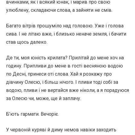
вчинками, як і всякий юнак, і марив про свою
улюблену, складаючи слова, а зайняти не смів.
Багато вітрів прошуміло над головою. Уже і голова
сива. І не літаю вже, і близько неначе земля, і бачити
став щось далеко.
Де ти, моя юність крилата? Прилітай до мене хоч на
годину. Припливи до мене в гості весняною водою
по Десні, принеси оті слова. Хай я розкажу про
дівчину Олесю, і більш нічого. І пливи тоді собі за
водою, пливи і не вертайся вже ніколи, а я порадуюся
за Олесю чи, може, ще й заплачу.
Б’ють гармати. Вечоріє.
У червоній куряві й диму немов навіки заходить