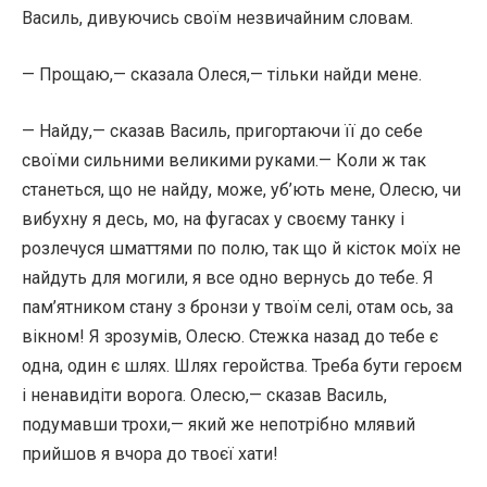
Василь, дивуючись своїм незвичайним словам.
— Прощаю,— сказала Олеся,— тільки найди мене.
— Найду,— сказав Василь, пригортаючи її до себе
своїми сильними великими руками.— Коли ж так
станеться, що не найду, може, уб’ють мене, Олесю, чи
вибухну я десь, мо, на фугасах у своєму танку і
розлечуся шматтями по полю, так що й кісток моїх не
найдуть для могили, я все одно вернусь до тебе. Я
пам’ятником стану з бронзи у твоїм селі, отам ось, за
вікном! Я зрозумів, Олесю. Стежка назад до тебе є
одна, один є шлях. Шлях геройства. Треба бути героєм
і ненавидіти ворога. Олесю,— сказав Василь,
подумавши трохи,— який же непотрібно млявий
прийшов я вчора до твоєї хати!