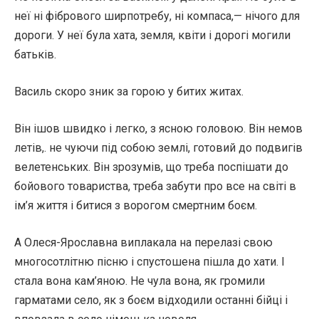
неї ні фібрового ширпотребу, ні компаса,— нічого для
дороги. У неї була хата, земля, квіти і дорогі могили
батьків.
Василь скоро зник за горою у битих житах.
Він ішов швидко і легко, з ясною головою. Він немов
летів,. не чуючи під собою землі, готовий до подвигів
велетенських. Він зрозумів, що треба поспішати до
бойового товариства, треба забути про все на світі в
ім’я життя і битися з ворогом смертним боєм.
А Олеся-Ярославна виплакала на перелазі свою
многосотлітню пісню і спустошена пішла до хати. І
стала вона кам’яною. Не чула вона, як громили
гарматами село, як з боєм відходили останні бійці і