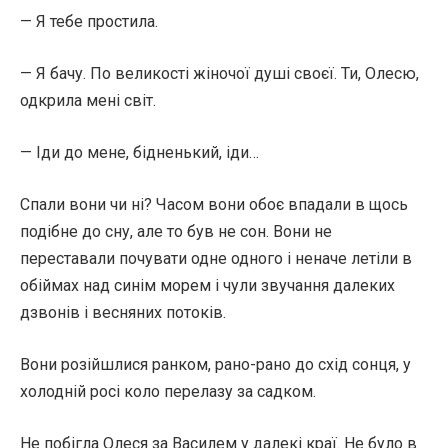
— Я тебе простила.
— Я бачу. По великості жіночої душі своєї. Ти, Олесю,
одкрила мені світ.
— Іди до мене, бідненький, іди…
Спали вони чи ні? Часом вони обоє впадали в щось
подібне до сну, але то був не сон. Вони не
переставали почувати одне одного і неначе летіли в
обіймах над синім морем і чули звучання далеких
дзвонів і весняних потоків.
Вони розійшлися ранком, рано-рано до схід сонця, у
холодній росі коло перелазу за садком.
Не побігла Олеся за Василем у далекі краї. Не було в