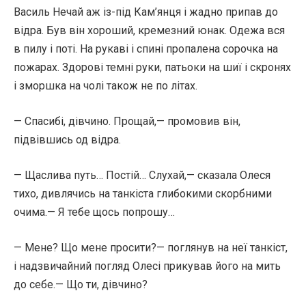
Василь Нечай аж із-під Кам’янця і жадно припав до
відра. Був він хороший, кремезний юнак. Одежа вся
в пилу і поті. На рукаві і спині пропалена сорочка на
пожарах. Здорові темні руки, патьоки на шиї і скронях
і зморшка на чолі також не по літах.
— Спасибі, дівчино. Прощай,— промовив він,
підвівшись од відра.
— Щаслива путь… Постій… Слухай,— сказала Олеся
тихо, дивлячись на танкіста глибокими скорбними
очима.— Я тебе щось попрошу…
— Мене? Що мене просити?— поглянув на неї танкіст,
і надзвичайний погляд Олесі прикував його на мить
до себе.— Що ти, дівчино?