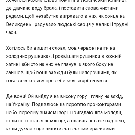
де дівчина воду брала, і поставити слова чистими
рядами, щоб незабутнє вигравало в них, як сонце на
Великдень і радувало людські серця у великі і трудні
часи.
Хотілось би вишити слова, мов червоні квіти на
холодних рушниках, і розвішати рушники в кожній
хатині, аби хто на них не глянув, з якого боку не
зайшов, щоб вони завжди були непорочними, як
говорила колись про себе моя скорбна мати.
Де вони! Ой вийду я на високу гору і гляну на захід,
на Україну. Подивлюсь на перетяте прожекторами
небо, перелічу знайомі зорі. Пригадаю літа молодії,
коли не топтав я землі ще, а плавав неначе над нею,
коли думав ощасливити світ своїми красивими