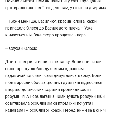
Почало світати. Пом’якшали тіні у хаті, і прощання
протирало вже свої очі десь там, у сінях за дверима.
— Кажи мені ще, Василику, красиві слова, кажи,—
припадала Олеся до Василевого плеча.— Уже
кінчається ніч. Вже скоро прощатись пора.
— Слухай, Олесю…
Довго говорили вони на світанку. Вони повінчали
свою просту любов духовним єднанням
надзвичайної сили і самі дивувались цьому. Вони
ніби виросли обоє за цю ніч, і душі їхні піднеслися
вперше до високих вершин проникливості і
розуміння. А невблаганна неминучість розлуки ніби
освітлювала особливим світлом їхні почуття і
надавала їм особливої краси. Перед ними за цю ніч