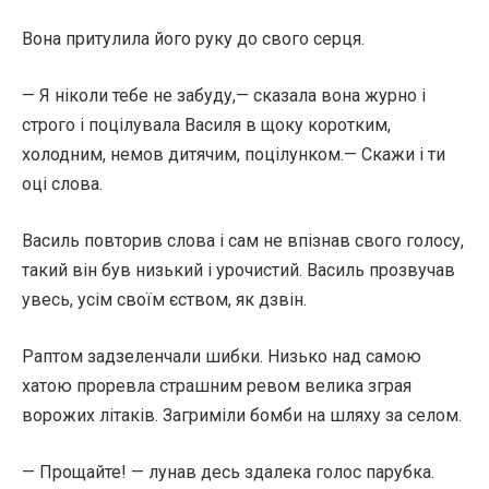
Вона притулила його руку до свого серця.
— Я ніколи тебе не забуду,— сказала вона журно і
строго і поцілувала Василя в щоку коротким,
холодним, немов дитячим, поцілунком.— Скажи і ти
оці слова.
Василь повторив слова і сам не впізнав свого голосу,
такий він був низький і урочистий. Василь прозвучав
увесь, усім своїм єством, як дзвін.
Раптом задзеленчали шибки. Низько над самою
хатою проревла страшним ревом велика зграя
ворожих літаків. Загриміли бомби на шляху за селом.
— Прощайте! — лунав десь здалека голос парубка.