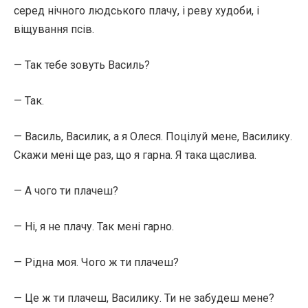
серед нічного людського плачу, і реву худоби, і
віщування псів.
— Так тебе зовуть Василь?
— Так.
— Василь, Василик, а я Олеся. Поцілуй мене, Василику.
Скажи мені ще раз, що я гарна. Я така щаслива.
— А чого ти плачеш?
— Ні, я не плачу. Так мені гарно.
— Рідна моя. Чого ж ти плачеш?
— Це ж ти плачеш, Василику. Ти не забудеш мене?