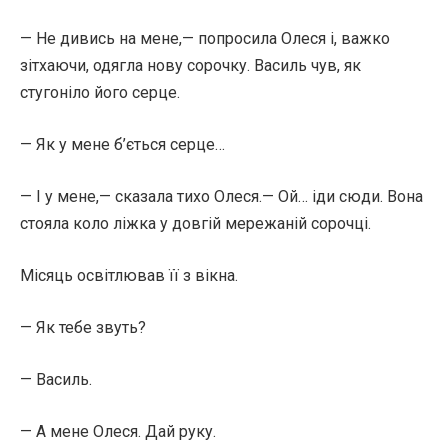
— Не дивись на мене,— попросила Олеся і, важко
зітхаючи, одягла нову сорочку. Василь чув, як
стугоніло його серце.
— Як у мене б’ється серце…
— І у мене,— сказала тихо Олеся.— Ой… іди сюди. Вона
стояла коло ліжка у довгій мережаній сорочці.
Місяць освітлював її з вікна.
— Як тебе звуть?
— Василь.
— А мене Олеся. Дай руку.