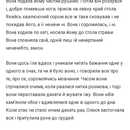
Вона подала йому чистий рушник. Потім він роззувся
і, добре помивши ноги, присів на лавку край стола.
Якийсь хвилюючий сором все ж таки сковував і не
покидав його, а її неначе ні. Вона і соромилась, і ні.
Вона ходила по хаті, носила йому до стола страви.
Вона сповняла свій, одній лиш їй начертаний
неначебто, закон.
Вони щось їли вдвох і уникали читать бажання одне у
одного в очах, та чи й було воно, і говорили все про
те, про се, соромлячись мовчання. Часом вони
стрічалися очима, коли рвалася нитка розмови, і тоді
вони переставали дихати й жувати їжу. Вони ніби
кам’яніли обоє і вдивлялися одне в одного до дна.
Коли отак їм стало нічим дихать раз, Олеся застогнала
вся і притулила руки до грудей.