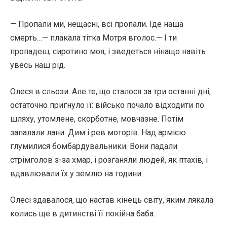
— Пропали ми, нещасні, всі пропали. Іде наша
смерть…— плакала тітка Мотря вголос.— І ти
пропадеш, сиротино моя, і зведеться нінащо навіть
увесь наш рід.
Олеся в сльози. Але те, що сталося за три останні дні,
остаточно пригнуло її: військо почало відходити по
шляху, утомлене, скорботне, мовчазне. Потім
запалали лани. Дим і рев моторів. Над армією
глумилися бомбардувальники. Вони падали
стрімголов з-за хмар, і розганяли людей, як птахів, і
вдавлювали їх у землю на години.
Олесі здавалося, що настав кінець світу, яким лякала
колись ще в дитинстві її покійна баба.