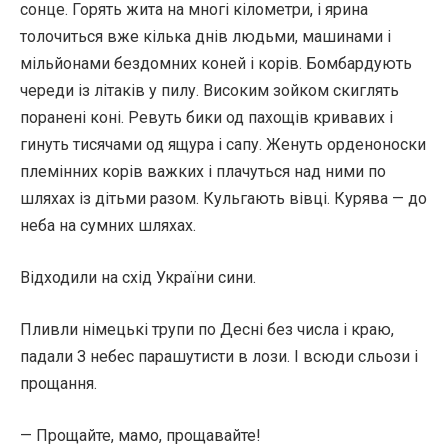
сонце. Горять жита на многі кілометри, і ярина
толочиться вже кілька днів людьми, машинами і
мільйонами бездомних коней і корів. Бомбардують
череди із літаків у пилу. Високим зойком скиглять
поранені коні. Ревуть бики од пахощів кривавих і
гинуть тисячами од ящура і сапу. Женуть орденоноски
племінних корів важких і плачуться над ними по
шляхах із дітьми разом. Кульгають вівці. Курява — до
неба на сумних шляхах.
Відходили на схід України сини.
Пливли німецькі трупи по Десні без числа і краю,
падали З небес парашутисти в лози. І всюди сльози і
прощання.
— Прощайте, мамо, прощавайте!