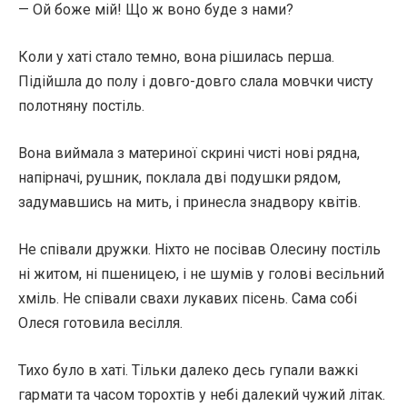
— Ой боже мій! Що ж воно буде з нами?
Коли у хаті стало темно, вона рішилась перша.
Підійшла до полу і довго-довго слала мовчки чисту
полотняну постіль.
Вона виймала з материної скрині чисті нові рядна,
напірначі, рушник, поклала дві подушки рядом,
задумавшись на мить, і принесла знадвору квітів.
Не співали дружки. Ніхто не посівав Олесину постіль
ні житом, ні пшеницею, і не шумів у голові весільний
хміль. Не співали свахи лукавих пісень. Сама собі
Олеся готовила весілля.
Тихо було в хаті. Тільки далеко десь гупали важкі
гармати та часом торохтів у небі далекий чужий літак.