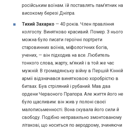
російським воїнам. їй поставлять пам’ятник на
високому березі Дніпра.
Тихий Захарко
— 40 років. Член правління
колгоспу. Винятково красивий. Помер. З нього
можна було писати героїчні портрети
старовинних воїнів, міфологічних богів,
учених, — він підходив на все. Любитель
тонкого слова, жарту, м’який і в той же час
мужній. В громадянську війну в Першій Кінній
армії відзначався винятковою хоробрістю в
битвах. Був стріляний і рубаний. Мав два
ордени Червоного Прапора. Але життя його не
було щасливим: він жив у полоні своєї
малописьменності. Вона скувала його сили й
свободу. Подібно неправильно змонтованому
літакові, що носиться по аеродрому, зчиняючи