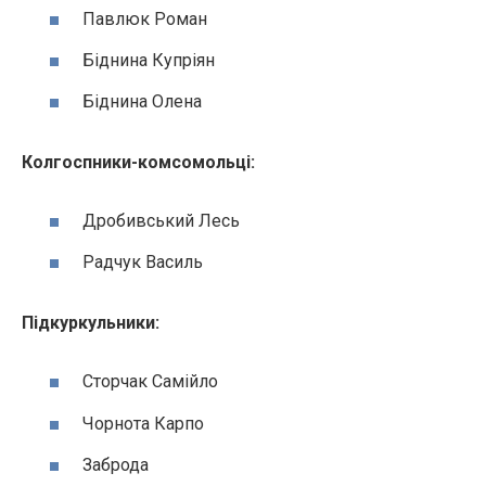
Павлюк Роман
Біднина Купріян
Біднина Олена
Колгоспники-комсомольці:
Дробивський Лесь
Радчук Василь
Підкуркульники:
Сторчак Самійло
Чорнота Карпо
Заброда