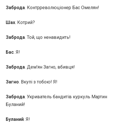
Заброда
. Контрреволюціонер Бас Омелян!
Шах
. Котрий?
Заброда
. Той, що ненавидить!
Бас
. Я!
Заброда
. Дем’ян Загно, вбивця!
Загно
. Вкупі з тобою! Я!
Заброда
. Укриватель бандитів куркуль Мартин
Буланий!
Буланий
. Я!