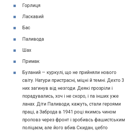
Горлиця
Ласкавий
Бас
Паливода
Шах
Примак
Буланий — куркулі, що не прийняли нового
світу. Натури пристрасні, міцні й темні. Дехто 3
них загинув від незгоди. Деякі прозріли і
порадувались, хоч і не скоро, і па інших уже
ланах. Діти Паливоди, кажуть, стали героями
праці, а Заброда в 1941 році якимсь чином
проповз через фронт і зробивсь фашистським
поліцаєм, але його вбив Скидан, цебто