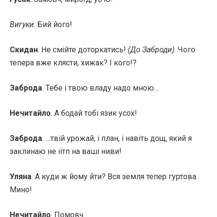
Вигуки
. Бий його!
Скидан
. Не смійте доторкатись!
(До Заброди)
. Чого
тепера вже клясти, хижак? І кого!?
Заброда
. Тебе і твою владу надо мною…
Нечитайло
. А бодай тобі язик усох!
Заброда
. …твій урожай, і план, і навіть дощ, який я
заклинаю не іітп на ваші ниви!
Уляна
. А куди ж йому йти? Вся земля тепер гуртова.
Мино!
Нечитайло
. Помовч…