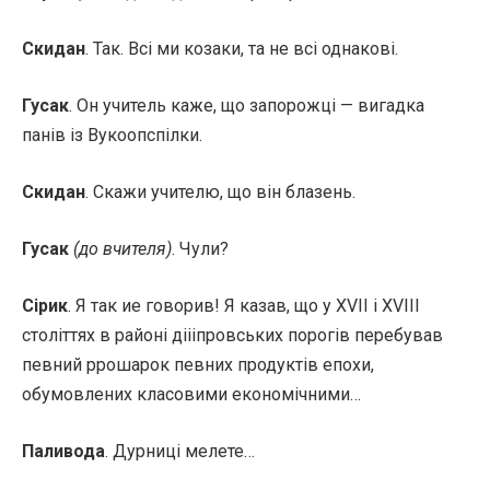
Скидан
. Так. Всі ми козаки, та не всі однакові.
Гусак
. Он учитель каже, що запорожці — вигадка
панів із Вукоопспілки.
Скидан
. Скажи учителю, що він блазень.
Гусак
(до вчителя)
. Чули?
Сірик
. Я так ие говорив! Я казав, що у XVII і XVIII
століттях в районі діііпровських порогів перебував
певний ррошарок певних продуктів епохи,
обумовлених класовими економічними…
Паливода
. Дурниці мелете…