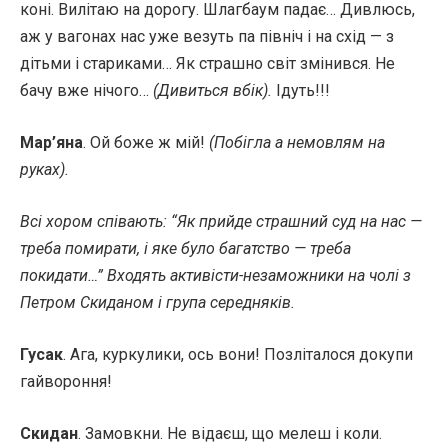
коні. Вилітаю на дорогу. Шлагбаум падає… Дивлюсь,
аж у вагонах нас уже везуть па північ і на схід — з
дітьми і стариками… Як страшно світ змінився. Не
бачу вже нічого…
(Дивиться вбік).
Ідуть!!!
Мар’яна
. Ой боже ж мій!
(Побігла а немовлям на
руках).
Всі хором співають: “Як прийде страшний суд на нас —
треба помирати, і яке було багатство — треба
покидати…” Входять активісти-незаможники на чолі з
Петром Скиданом і група середняків.
Гусак
. Ага, куркулики, ось вони! Позліталося докупи
гайвороння!
Скидан
. Замовкни. Не відаєш, що мелеш і коли.