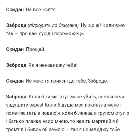
Скидан
. На все життя.
Заброда
(підходить до Скидана)
. Ну що ж! Коли вже
так — прощай, сусід і переможець…
Скидан
. Прощай.
Заброда
. Як я ненавиджу тебе!..
Скидан
. Не маю і я приязні до тебе, Забродо.
Заброда
. Коли б ти міг отут мене убить, повісити чи
задушити зараз! Коли б душа моя покинула мене і
полетіла геть з подвір’я, коли б лежав я трупом отут-о
і батько плакав надо мною, то навіть мертвий я б
тремтів і бивсь об землю — так я ненавиджу тебе.