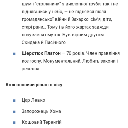
шум і “стрілянину” з вихлопної труби, так і не
піднявшись у небо, — не піднявся після
громадянської війни й Захарко: сім’я, діти,
старі рани… Тому і в його жартах завжди
почувався смуток. Був вірним другом
Скидана й Пасічного.
Шерстюк Платон
— 70 років. Член правління
колгоспу. Монументальний. Любить закони і
речення.
Колгосппини різного віку
:
Цар Левко
Запорожець Хома
Кошовий Терентій