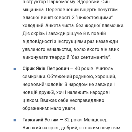
Інструктор Паркомзему. Здоровий. Син
міщанина. Переповнений вщерть почуттям
власної винятковості. З “нижестоящими”
холодний. Анкета чиста, без жодної плямочки.
Діє скрізь і завжди рішуче й в повній
відповідності з інструкціями раз назавжди
уявленого начальства, волю якого він звик
виконувати твердо й “без сентиментів”.
Сірик Яків Петрович
— 40 років. Учитель
семирічки. Обтяжений родиною, хороший,
нервовий чоловік. З народом не завжди і.
новцій дружбі, хоч і належить народові
цілком. Вважає себе несправедливо
ображеним: мало уваги.
Гаркавий Устим
— 32 роки. Міліціонер.
Високий на зріст, добрий, з тонким почуттям