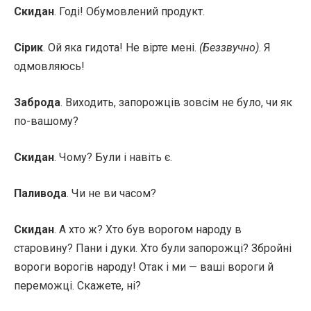
Скидан
. Годі! Обумовлений продукт.
Сірик
. Ой яка гидота! Не вірте мені.
(Беззвучно)
. Я
одмовляюсь!
Заброда
. Виходить, запорожців зовсім не було, чи як
по-вашому?
Скидан
. Чому? Були і навіть є.
Паливода
. Чи не ви часом?
Скидан
. А хто ж? Хто був ворогом народу в
старовину? Пани і дуки. Хто були запорожці? Збройні
вороги ворогів народу! Отак і ми — ваші вороги й
переможці. Скажете, ні?