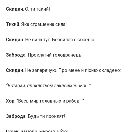
Скидан
. О, ти такий!
Тихий
. Яка страшенна сила!
Скидан
. Не сила тут. Безсилля скаженіє.
Заброда
. Проклятий голодранець!
Скидан
. Не заперечую. Про мене й пісню складено:
“Вставай, проклятьем заклейменный…”
Хор
. “Весь мир голодных и рабов…”
Заброда
. Будь ти проклят!
Гусак
. Замовч, мироїд, уб’ю!