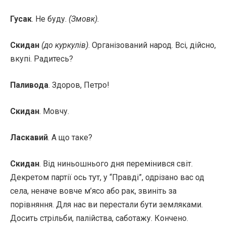
Гусак
. Не буду.
(Змовк).
Скидан
(до куркулів)
. Організований народ. Всі, дійсно,
вкупі. Радитесь?
Паливода
. Здоров, Петро!
Скидан
. Мовчу.
Ласкавий
. А що таке?
Скидан
. Від ниньошнього дня перемінився світ.
Декретом партії ось тут, у “Правді”, одрізано вас од
села, неначе вовче м’ясо або рак, звиніть за
порівняння. Для нас ви перестали бути земляками.
Досить стрільби, палійства, саботажу. Кончено.