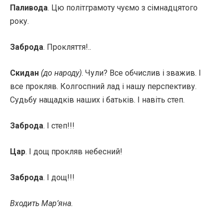
Паливода
. Цю політграмоту чуємо з сімнадцятого
року.
Заброда
. Прокляття!..
Скидан
(до народу)
. Чули? Все обчислив і зважив. І
все прокляв. Колгоспний лад і нашу перспективу.
Судьбу нащадків наших і батьків. І навіть степ.
Заброда
. І степ!!!
Цар
. І дощ прокляв небесний!
Заброда
. І дощ!!!
Входить Мар’яна.