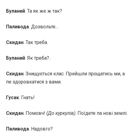
Буланий
. Та як же ж так?
Паливода
. Дозвольте…
Скидан
. Так треба.
Буланий
. Як треба?..
Скидан
. Знищується клас. Прийшли прощатись ми, а
пе здоровкатися з вами.
Гусак
. Гнать!
Скидан
. Помовч!
(До куркулів)
. Поїдете па нові землі.
Паливода
. Надовго?