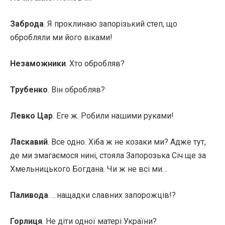
Заброда
. Я проклинаю запорізький степ, що
обробляли ми його віками!
Незаможники
. Хто обробляв?
Трубенко
. Він обробляв?
Левко Цар
. Еге ж. Робили нашими руками!
Ласкавий
. Все одно. Хіба ж не козаки ми? Адже тут,
де ми змагаємося нині, стояла Запорозька Січ ще за
Хмельницького Богдана. Чи ж не всі ми…
Паливода
. …нащадки славних запорожців!?
Горлиця
. Нe діти одної матері України?