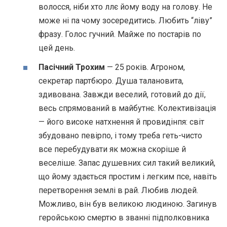
волосся, ніби хто ллє йому воду на голову. Не
може ні па чому зосередитись. Любить “ліву”
фразу. Голос гучний. Майже по постарів по
цей день.
Пасічний Трохим
— 25 років. Агроном,
секретар партбюро. Душа талановита,
здивована. Завжди веселий, готовий до дії,
весь спрямований в майбутнє. Колективізація
— його високе натхнення й провидінпя: світ
збудовано певірпо, і тому треба геть-чисто
все перебудувати як можна скоріше й
веселіше. Запас душевних сил такий великий,
що йому здається простим і легким псе, навіть
перетворення землі в рай. Любив людей.
Можливо, він був великою людиною. Загинув
геройською смертю в званні підполковника