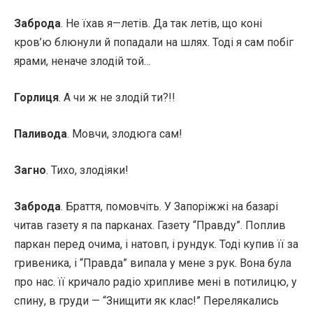
Заброда
. Не їхав я—летів. Да так летів, що коні
кров’ю блюнули й попадали на шлях. Тоді я сам побіг
ярами, неначе злодій той…
Горлиця
. А чи ж не злодій ти?!!
Паливода
. Мовчи, злодюга сам!
Загно
. Тихо, злодіяки!
Заброда
. Браття, помовчіть. У Запоріжжі на базарі
читав газету я па парканах. Газету “Правду”. Поплив
паркан перед очима, і натовп, і рундук. Тоді купив її за
гривеника, і “Правда” випала у мене з рук. Вона була
про нас. її кричало радіо хрипливе мені в потилицю, у
спину, в груди — “Знищити як клас!” Перелякались