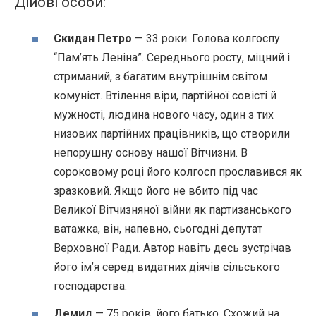
Дійові особи:
Скидан Петро
— 33 роки. Голова колгоспу
“Пам’ять Леніна”. Середнього росту, міцний і
стриманий, з багатим внутрішнім світом
комуніст. Втілення віри, партійної совісті й
мужності, людина нового часу, один з тих
низових партійних працівників, що створили
непорушну основу нашої Вітчизни. В
сороковому році його колгосп прославився як
зразковий. Якщо його не вбито під час
Великої Вітчизняної війни як партизанського
ватажка, він, напевно, сьогодні депутат
Верховної Ради. Автор навіть десь зустрічав
його ім’я серед видатних діячів сільського
господарства.
Демид
— 75 років, його батько. Схожий на