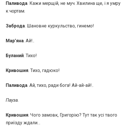
Паливода
. Кажи мерщій, не муч. Хвилина ще, і я умру
к чортам.
Заброда
. Шановне куркульство, гинемо!
Мар’яна
. Ай!..
Буланий
. Тихо!
Кривошия
. Тихо, гадюко!
Паливода
. Ай, тихо, ради бога! Ай-ай-ай!..
Пауза.
Кривошия
. Чого замовк, Григорію? Тут так усі твого
приїзду ждали…