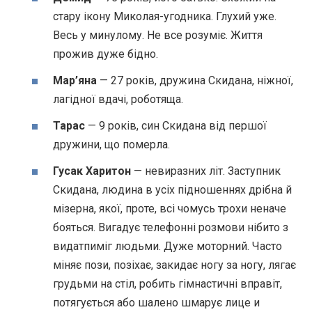
стару ікону Миколая-угодника. Глухий уже.
Весь у минулому. Не все розуміє. Життя
прожив дуже бідно.
Мар’яна
— 27 років, дружина Скидана, ніжної,
лагідної вдачі, роботяща.
Тарас
— 9 років, син Скидана від першої
дружини, що померла.
Гусак Харитон
— невиразних літ. Заступник
Скидана, людина в усіх підношеннях дрібна й
мізерна, якої, проте, всі чомусь трохи неначе
бояться. Вигадує телефонні розмови нібито з
видатпиміг людьми. Дуже моторний. Часто
міняє пози, позіхає, закидає ногу за ногу, лягає
грудьми на стіл, робить гімнастичні вправіт,
потягується або шалено шмарує лице и