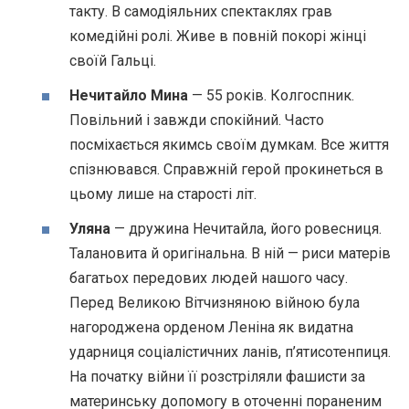
такту. В самодіяльних спектаклях грав
комедійні ролі. Живе в повній покорі жінці
своїй Гальці.
Нечитайло Мина
— 55 років. Колгоспник.
Повільний і завжди спокійний. Часто
посміхається якимсь своїм думкам. Все життя
спізнювався. Справжній герой прокинеться в
цьому лише на старості літ.
Уляна
— дружина Нечитайла, його ровесниця.
Талановита й оригінальна. В ній — риси матерів
багатьох передових людей нашого часу.
Перед Великою Вітчизняною війною була
нагороджена орденом Леніна як видатна
ударниця соціалістичних ланів, п’ятисотенпиця.
На початку війни її розстріляли фашисти за
материнську допомогу в оточенні пораненим