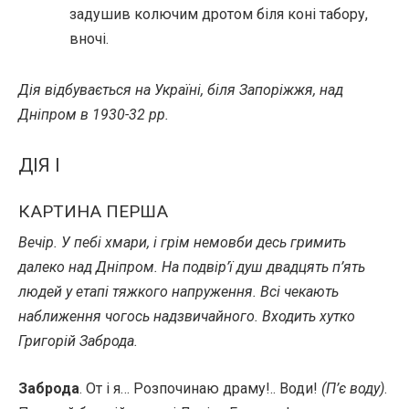
задушив колючим дротом біля коні табору,
вночі.
Дія відбувається на Україні, біля Запоріжжя, над
Дніпром в 1930-32 pp.
ДІЯ І
КАРТИНА ПЕРША
Вечір. У пебі хмари, і грім немовби десь гримить
далеко над Дніпром. На подвір’ї душ двадцять п’ять
людей у етапі тяжкого напруження. Всі чекають
наближення чогось надзвичайного. Входить хутко
Григорій Заброда.
Заброда
. От і я… Розпочинаю драму!.. Води!
(П’є воду)
.