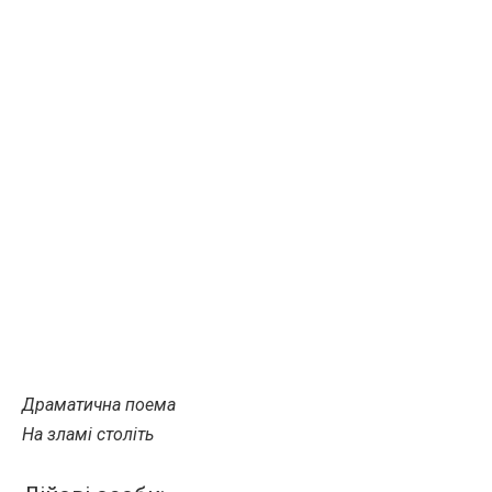
Драматична поема
На зламі століть