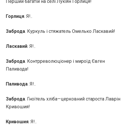
Перший багатій на селі Лукіян Горлиця!
Горлиця
. Я!..
Заброда
. Куркуль і стяжатель Омелько Ласкавий!
Ласкавий
. Я!..
Заброда
. Контрреволюціонер і мироїд Євген
Паливода!
Паливода
. Я!..
Заброда
. Гноїтель хліба—церковний староста Лаврін
Кривошия!
Кривошия
. Я!..