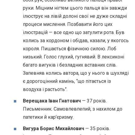
руки. Міцним нігтем цього пальця він завжди
ілюструє на лівій долоні свої не дуже складні
процеси мислення. Позбавити його цих
ілюстрацій — все одно що затулити рота. Був
колись за кордоном і обідав, казали, у якогось
короля. Пишається фізичною силою. Лоб
низький. Голос глухий, гугнявий. В лексиконі
багато вигуків і безладних вставних слів.
Запевняв колись автора, що у нього в шухляді
є дорогоцінний камінь, “що пітається із
воздуха і растьоть”.
Верещака Іван Гнатович
— 37 років.
Письменник. Самовпевпепий, з нахилом до
патетики й кар’єризму.
Вигура Борис Михайлович
— 35 років.