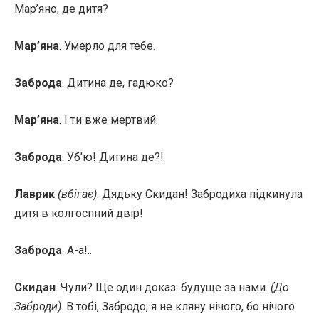
Мар’яно, де дитя?
Мар’яна
. Умерло для тебе.
Заброда
. Дитина де, гадюко?
Мар’яна
. І ти вже мертвий.
Заброда
. Уб’ю! Дитина де?!
Лаврик
(вбігає)
. Дядьку Скидан! Забродиха підкинула
дитя в колгоспний двір!
Заброда
. А-а!..
Скидан
. Чули? Ще один доказ: будуще за нами.
(До
Заброди)
. В тобі, Забродо, я не кляну нічого, бо нічого