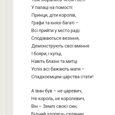
У палаці на помості:
Принци, діти королів,
Графи та князі багаті –
Всі прийти у місто раді.
Сподіваються везіння,
Демонструють свої вміння:
І бояри, і купці,
Навіть блазні та митці
Успіх всі бажають мати –
Спадкоємцем царства стати!
А Іван був – не царевич,
Не король, не королевич,
Він – Землі своєї син,
Бідний хлопець-селянин.