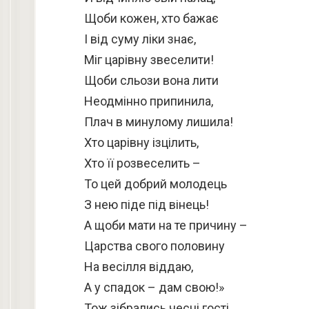
Щоби кожен, хто бажає
І від суму ліки знає,
Міг царівну звеселити!
Щоби сльози вона лити
Неодмінно припинила,
Плач в минулому лишила!
Хто царівну ізцілить,
Хто її розвеселить –
То цей добрий молодець
З нею піде під вінець!
А щоби мати на те причину –
Царства свого половину
На весілля віддаю,
А у спадок – дам свою!»
Тож зібрались чесні гості