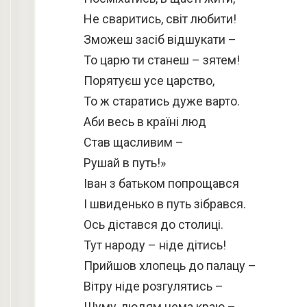
Не сваритись, світ любити!
Зможеш засіб відшукати –
То царю ти станеш – зятем!
Порятуєш усе царство,
То ж старатись дуже варто.
Аби весь в країні люд
Став щасливим –
Рушай в путь!»
Іван з батьком попрощався
І швиденько в путь зібрався.
Ось дістався до столиці.
Тут народу – ніде дітись!
Прийшов хлопець до палацу –
Вітру ніде розгулятись –
Шуму, людям нема краю –