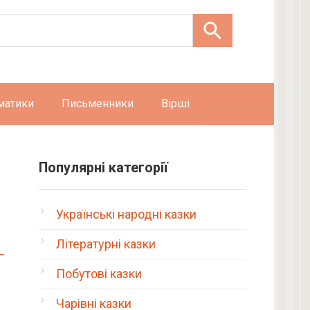
матики
Письменники
Вірші
Популярні категорії
Українські народні казки
Літературні казки
Побутові казки
Чарівні казки