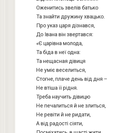
Оженитись звелів батько
Та знайти дружину хвацько.
Про указ царя дізнався,
До Івана він звертався:
«Є царівна молода,
Та біда в неї одна:
Та нещасная дівиця
Не уміє веселиться,
Стогне, плаче день від дня –
Не втіша її рідня.
Треба научить дівицю
Не печалиться й не злиться,
Не ревіти й не ридати,
А від радості сіяти,
Посміхатись, в щасті жити,