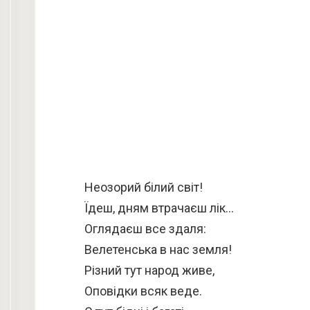
Неозорий білий світ!
Їдеш, дням втрачаєш лік…
Оглядаєш все здаля:
Велетенська в нас земля!
Різний тут народ живе,
Оповідки всяк веде.