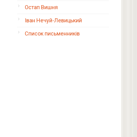
Остап Вишня
Іван Нечуй-Левицький
Список письменників