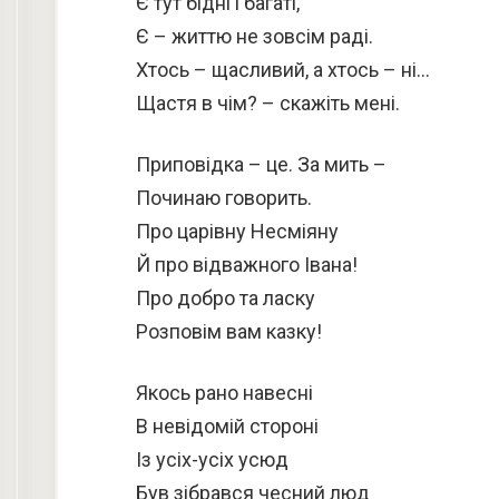
Є тут бідні і багаті,
Є – життю не зовсім раді.
Хтось – щасливий, а хтось – ні…
Щастя в чім? – скажіть мені.
Приповідка – це. За мить –
Починаю говорить.
Про царівну Несміяну
Й про відважного Івана!
Про добро та ласку
Розповім вам казку!
Якось рано навесні
В невідомій стороні
Із усіх-усіх усюд
Був зібрався чесний люд