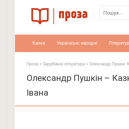
Skip
to
content
Казки
Українські народні
Літератур
Проза
>
Зарубіжна література
>
Олександр Пушкін: 
Олександр Пушкін – Казк
Івана