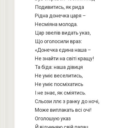
Подивитись, як рида
Рідна донечка царя –
Несміяна молода.
Цар звелів видать указ,
Що оголосили враз:
«Донечка єдина наша –
Не знайти на світі кращу!
Та біда: наша дівиця
Не уміє веселитись,
Не уміє посміхатись
І не знає, як сміятись.
Сльози ллє з ранку до ночі,
Може виплакать всі очі!
Оголошую указ
Й відчиняю свій палац,