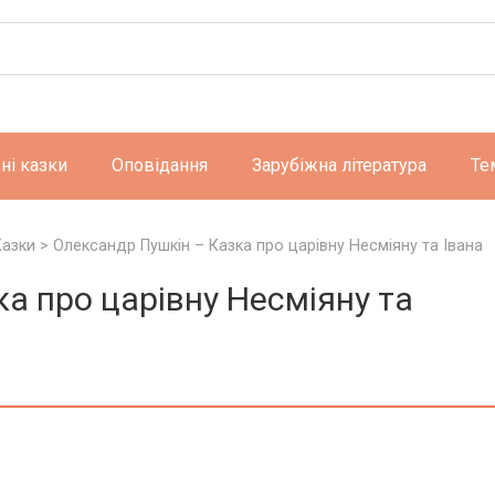
ні казки
Оповідання
Зарубіжна література
Те
Казки
>
Олександр Пушкін – Казка про царівну Несміяну та Івана
а про царівну Несміяну та