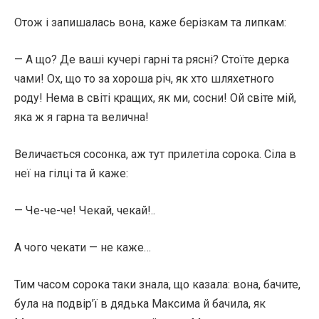
Отож і запишалась вона, каже берізкам та липкам:
— А що? Де ваші кучері гарні та рясні? Стоїте дерка
чами! Ох, що то за хороша річ, як хто шляхетного
роду! Нема в світі кращих, як ми, сосни! Ой світе мій,
яка ж я гарна та велична!
Величається сосонка, аж тут прилетіла сорока. Сіла в
неї на гілці та й каже:
— Че-че-че! Чекай, чекай!..
А чого чекати — не каже…
Тим часом сорока таки знала, що казала: вона, бачите,
була на подвір’ї в дядька Максима й бачила, як