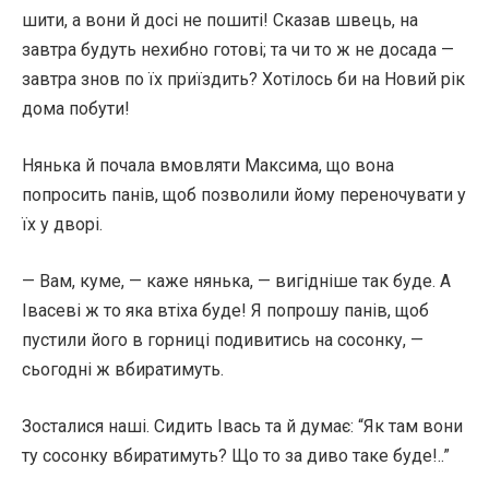
шити, а вони й досі не пошиті! Сказав швець, на
завтра будуть нехибно готові; та чи то ж не досада —
завтра знов по їх приїздить? Хотілось би на Новий рік
дома побути!
Нянька й почала вмовляти Максима, що вона
попросить панів, щоб позволили йому переночувати у
їх у дворі.
— Вам, куме, — каже нянька, — вигідніше так буде. А
Івасеві ж то яка втіха буде! Я попрошу панів, щоб
пустили його в горниці подивитись на сосонку, —
сьогодні ж вбиратимуть.
Зосталися наші. Сидить Івась та й думає: “Як там вони
ту сосонку вбиратимуть? Що то за диво таке буде!..”