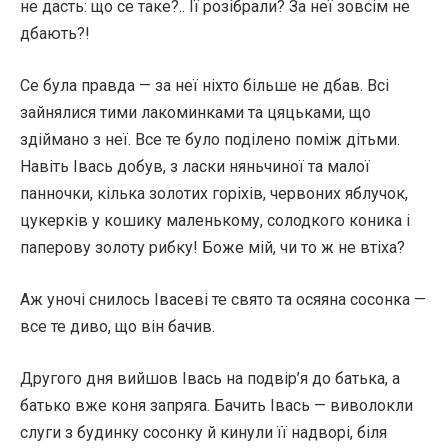
не дасть: що се таке?.. Її розібрали? За неї зовсім не
дбають?!
Се була правда — за неї ніхто більше не дбав. Всі
зайнялися тими лакоминками та цяцьками, що
здіймано з неї. Все те було поділено поміж дітьми.
Навіть Івась добув, з ласки няньчиної та малої
панночки, кілька золотих горіхів, червоних яблучок,
цукерків у кошику маленькому, солодкого коника і
паперову золоту рибку! Боже мій, чи то ж не втіха?
Аж уночі снилось Івасеві те свято та осяяна сосонка —
все те диво, що він бачив.
Другого дня вийшов Івась на подвір’я до батька, а
батько вже коня запряга. Бачить Івась — виволокли
слуги з будинку сосонку й кинули її надворі, біля