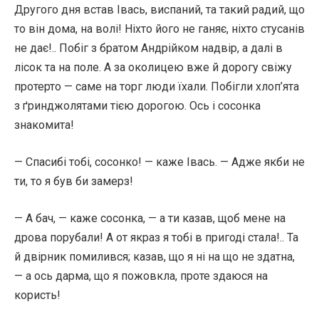
Другого дня встав Івась, виспаний, та такий радий, що
то він дома, на волі! Ніхто його не ганяє, ніхто стусанів
не дaє!.. Побіг з братом Андрійком надвір, а далі в
лісок та на поле. А за околицею вже й дорогу свіжу
протерто — саме на торг люди їхали. Побігли хлоп’ята
з ґринджолятами тією дорогою. Ось і сосонка
знакомита!
— Спасибі тобі, сосонко! — каже Івась. — Адже якби не
ти, то я був би замерз!
— А бач, — каже сосонка, — а ти казав, щоб мене на
дрова порубали! А от якраз я тобі в пригоді стала!.. Та
й двірник помилився; казав, що я ні на що не здатна,
— а ось дарма, що я пожовкла, проте здаюся на
користь!