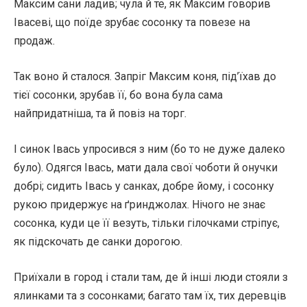
Максим сани ладив; чула й те, як Максим говорив
Івасеві, що поїде зрубає сосонку та повезе на
продаж.
Так воно й сталося. Запріг Максим коня, під’їхав до
тієї сосонки, зрубав її, бо вона була сама
найпридатніша, та й повіз на торг.
І синок Івась упросився з ним (бо то не дуже далеко
було). Одягся Івась, мати дала свої чоботи й онучки
добрі; сидить Івась у санках, добре йому, і сосонку
рукою придержує на ґринджолах. Нічого не знає
сосонка, куди це її везуть, тільки гілочками стріпує,
як підскочать де санки дорогою.
Приїхали в город і стали там, де й інші люди стояли з
ялинками та з сосонками; багато там їх, тих деревців