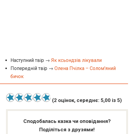
Наступний твір →
Як ксьондзів лікували
Попередній твір →
Олена Пчілка – Солом’яний
бичок
(
2
оцінок, середнє:
5,00
із 5)
Сподобалась казка чи оповідання?
Поділіться з друзями!