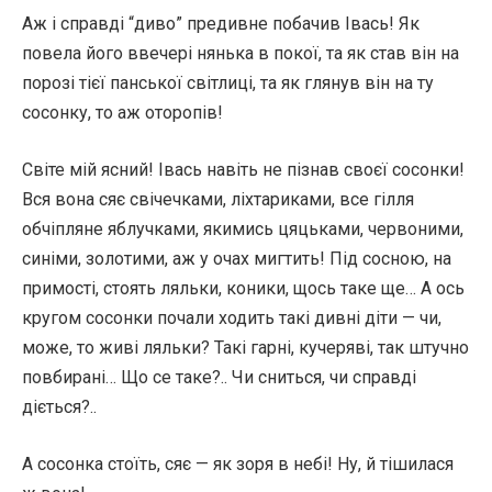
Аж і справді “диво” предивне побачив Івась! Як
повела його ввечері нянька в покої, та як став він на
порозі тієї панської світлиці, та як глянув він на ту
сосонку, то аж оторопів!
Світе мій ясний! Івась навіть не пізнав своєї сосонки!
Вся вона сяє свічечками, ліхтариками, все гілля
обчіпляне яблучками, якимись цяцьками, червоними,
синіми, золотими, аж у очах мигтить! Під сосною, на
примості, стоять ляльки, коники, щось таке ще… А ось
кругом сосонки почали ходить такі дивні діти — чи,
може, то живі ляльки? Такі гарні, кучеряві, так штучно
повбирані… Що се таке?.. Чи сниться, чи справді
діється?..
А сосонка стоїть, сяє — як зоря в небі! Ну, й тішилася