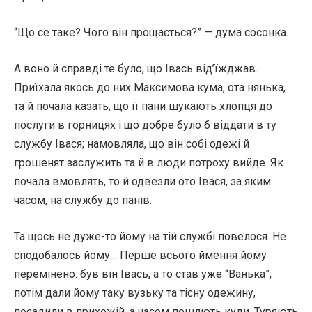
“Що се таке? Чого він прощається?” — дума сосонка.
А воно й справді те було, що Івась від’їжджав.
Приїхала якось до них Максимова кума, ота нянька,
та й почала казать, що її пани шукають хлопця до
послуги в горницях і що добре було б віддати в ту
службу Івася; намовляла, що він собі одежі й
грошенят заслужить та й в люди потроху вийде. Як
почала вмовлять, то й одвезли ото Івася, за яким
часом, на службу до панів.
Та щось не дуже-то йому на тій службі повелося. Не
сподобалось йому… Перше всього ймення йому
перемінено: був він Івась, а то став уже “Ванька”;
потім дали йому таку вузьку та тісну одежину,
посадили в прихожій, а часом пошлють куди. Туряють