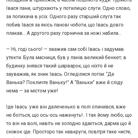
Івася пани, штурхають у потилицю слуги. Одно слово,
за попихача в ycіx. Одного разу старший слуга так
побив Івася за якісь панові чоботи, що Івась довго
плакав… А другого разу горнична за ножі набила…
— Ні, годі сього! — зважив сам собі Івась і задумав
утекти. Була масниця, був у панів великий бенкет; в
будинку знявся такий шарварок, що ніхто й не
зауважив, як зник Івась. Огледілися потім: “Де
Ванька? Покличте Ваньку!” А “Ваньки” вже й сліду
нема — за містом уже!
Іде Івась: уже він далеченько в полі опинився, вже
не боїться, що ось-ось наженуть!.. І так йому любо, що
то він на волі, навіть не холодно здається, дарма що й
сніжок іде. Просторо так навкруги, повітря таке чисте,