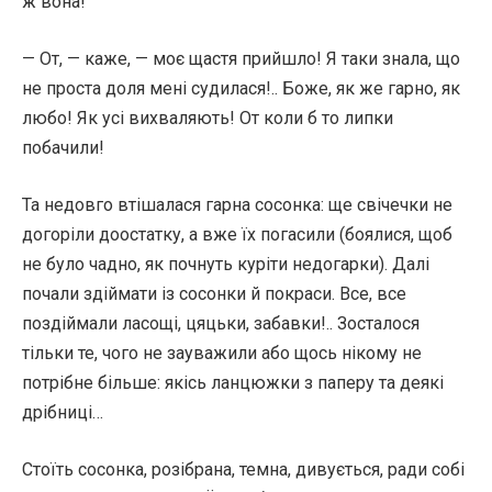
ж вона!
— От, — каже, — моє щастя прийшло! Я таки знала, що
не проста доля мені судилася!.. Боже, як же гарно, як
любо! Як усі вихваляють! От коли б то липки
побачили!
Та недовго втішалася гарна сосонка: ще свічечки не
догоріли доостатку, а вже їх погасили (боялися, щоб
не було чадно, як почнуть куріти недогарки). Далі
почали здіймати із сосонки й покраси. Все, все
поздіймали ласощі, цяцьки, забавки!.. Зосталося
тільки те, чого не зауважили або щось нікому не
потрібне більше: якісь ланцюжки з паперу та деякі
дрібниці…
Стоїть сосонка, розібрана, темна, дивується, ради собі