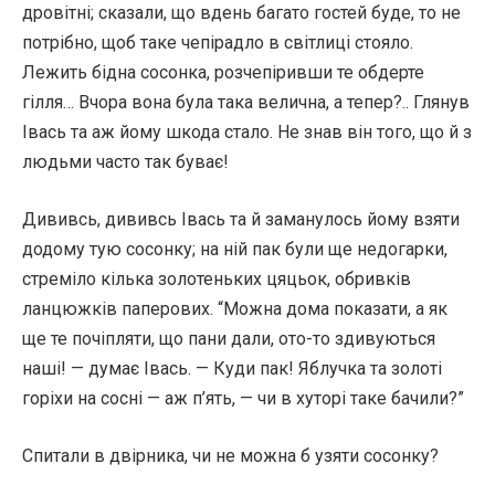
дровітні; сказали, що вдень багато гостей буде, то не
потрібно, щоб таке чепірадло в світлиці стояло.
Лежить бідна сосонка, розчепіривши те обдерте
гілля… Вчора вона була така велична, а тепер?.. Глянув
Івась та аж йому шкода стало. Не знав він того, що й з
людьми часто так буває!
Дививсь, дививсь Івась та й заманулось йому взяти
додому тую сосонку; на ній пак були ще недогарки,
стреміло кілька золотеньких цяцьок, обривків
ланцюжків паперових. “Можна дома показати, а як
ще те почіпляти, що пани дали, ото-то здивуються
наші! — думає Івась. — Куди пак! Яблучка та золоті
горіхи на сосні — аж п’ять, — чи в хуторі таке бачили?”
Спитали в двірника, чи не можна б узяти сосонку?