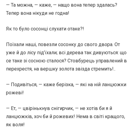
— Та можна, — каже, — нащо вона тепер здалась?
Тепер вона нікуди не годна!
Як то було сосонці слухати отаке?!
Поїхали наші, повезли сосонку до свого двора. От
уже й до лісу під’їхали; всі дерева так дивуються: що
се таке зі сосною сталося? Стовбурець управлений в
перехрестя, на вершку золота звізда стремить!..
— Подивіться, — каже берізка, — які на ній ланцюжки
рожеві!
— Ет, — цвірінькнув снігирчик, — не хотів би я й
ланцюжків, хоч би й рожевих! Нема в світі кращого,
як воля!