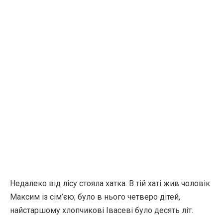
Недалеко від лісу стояла хатка. В тій хаті жив чоловік
Максим із сім’єю; було в нього четверо дітей,
найстаршому хлопчикові Івасеві було десять літ.