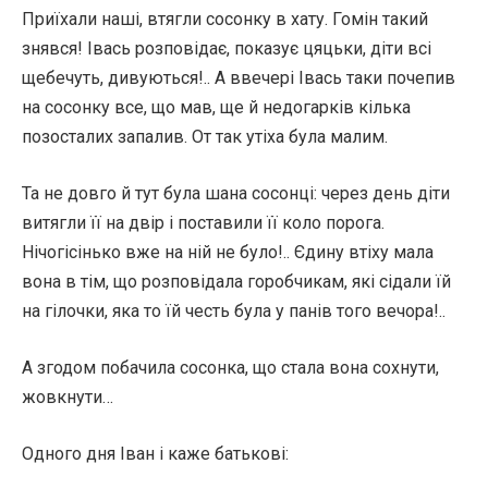
Приїхали наші, втягли сосонку в хату. Гомін такий
знявся! Івась розповідає, показує цяцьки, діти всі
щебечуть, дивуються!.. А ввечері Івась таки почепив
на сосонку все, що мав, ще й недогарків кілька
позосталих запалив. От так утіха була малим.
Та не довго й тут була шана сосонці: через день діти
витягли її на двір і поставили її коло порога.
Нічогісінько вже на ній не було!.. Єдину втіху мала
вона в тім, що розповідала горобчикам, які сідали їй
на гілочки, яка то їй честь була у панів того вечора!..
А згодом побачила сосонка, що стала вона сохнути,
жовкнути…
Одного дня Іван і каже батькові: