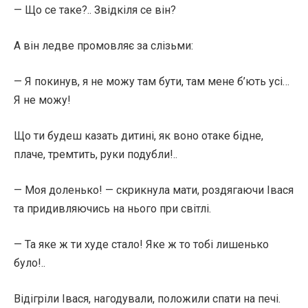
— Що се таке?.. Звідкіля се він?
А він ледве промовляє за слізьми:
— Я покинув, я не можу там бути, там мене б’ють ycі…
Я не можу!
Що ти будеш казать дитині, як воно отаке бідне,
плаче, тремтить, руки подубли!..
— Моя доленько! — скрикнула мати, роздягаючи Івася
та придивляючись на нього при світлі.
— Та яке ж ти худе стало! Яке ж то тобі лишенько
було!..
Відігріли Івася, нагодували, положили спати на печі.