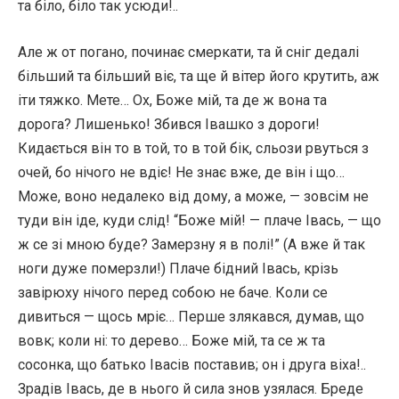
та біло, біло так усюди!..
Але ж от погано, починає смеркати, та й сніг дедалі
більший та більший віє, та ще й вітер його крутить, аж
іти тяжко. Мете… Ох, Боже мій, та де ж вона та
дорога? Лишенько! Збився Івашко з дороги!
Кидається він то в той, то в той бік, сльози рвуться з
очей, бо нічого не вдіє! Не знає вже, де він і що…
Може, воно недалеко від дому, а може, — зовсім не
туди він іде, куди слід! “Боже мій! — плаче Івась, — що
ж се зі мною буде? Замерзну я в полі!” (А вже й так
ноги дуже померзли!) Плаче бідний Івась, крізь
завірюху нічого перед собою не баче. Коли се
дивиться — щось мpіє… Перше злякався, думав, що
вовк; коли ні: то дерево… Боже мій, та се ж та
сосонка, що батько Івасів поставив; он і друга віха!..
Зрадів Івась, де в нього й сила знов узялася. Бреде