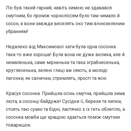
Ліс був такий гарний, навіть зимою не здавався
смутним, бо проміж чорноліссям було там чимало й
сосон, а вони завжди веселять око тим вічнозеленим
убранням!
Недалеко від Максимової хати була одна сосонка
така-то вже хороша! Була вона не дуже велика, але й
немаленька, саме мірненька та така зграбнесенька,
круглесенька, зелені глиці аж сяють, а молоді
пагонки, як свічечки, стремлять, прості та ясні.
Красує сосонка. Прийшла осінь смутна, прийшла зима
люта, а сосонці байдуже! Сусідки її, берези та липки,
стоять такі сумні та бідні, листячко з їх геть облетіло, а
сосонка мовби ще кращою здається поміж смутних
товаришок.