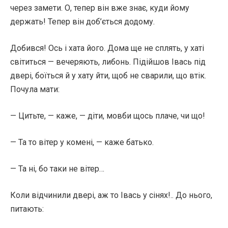
через замети. О, тепер він вже знає, куди йому
держать! Тепер він доб’ється додому.
Добився! Ось і хата його. Дома ще не сплять, у хаті
світиться — вечеряють, либонь. Підійшов Івась під
двері, боїться й у хату йти, щоб не сварили, що втік.
Почула мати:
— Цитьте, — каже, — діти, мовби щось плаче, чи що!
— Та то вітер у комені, — каже батько.
— Та ні, бо таки не вітер…
Коли відчинили двері, аж то Івась у сінях!.. До нього,
питають: