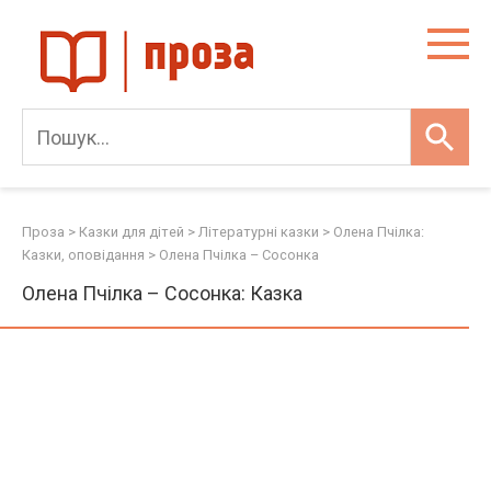
Skip
to
content
Проза
>
Казки для дітей
>
Літературні казки
>
Олена Пчілка:
Казки, оповідання
>
Олена Пчілка – Сосонка
Олена Пчілка – Сосонка: Казка