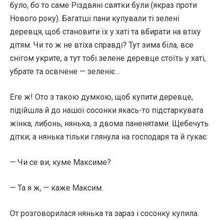
було, бо то саме Різдвяні святки були (якраз проти
Нового року). Багатші пани купували ті зелені
деревця, щоб становити їх у хаті та вбирати на втіху
дітям. Чи то ж не втіха справді? Тут зима біла, все
снігом укрите, а тут тобі зелене деревце стоїть у хаті,
убрате та освічене — зеленіє…
Еге ж! Ото з такою думкою, щоб купити деревце,
підійшла й до нашої сосонки якась-то підстаркувата
жінка, либонь, нянька, з двома паненятами. Щебечуть
дітки; а нянька тільки глянула на господаря та й гукає:
— Чи се ви, куме Максиме?
— Та я ж, — каже Максим.
От розговорилася нянька та зараз і сосонку купила.