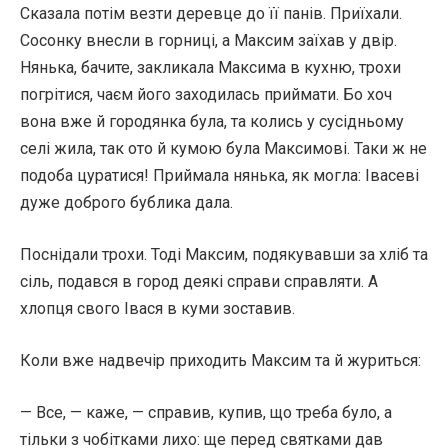
Сказала потім везти деревце до її панів. Приїхали.
Сосонку внесли в горниці, а Максим заїхав у двір.
Нянька, бачите, закликала Максима в кухню, трохи
погрітися, чаєм його заходилась приймати. Бо хоч
вона вже й городянка була, та колись у сусідньому
селі жила, так ото й кумою була Максимові. Таки ж не
подоба цуратися! Приймала нянька, як могла: Івасеві
дуже доброго бублика дала.
Поснідали трохи. Тоді Максим, подякувавши за хліб та
сіль, подався в город деякі справи справляти. А
хлопця свого Івася в куми зоставив.
Коли вже надвечір приходить Максим та й журиться:
— Все, — каже, — справив, купив, що треба було, а
тільки з чобітками лихо: ще перед святками дав