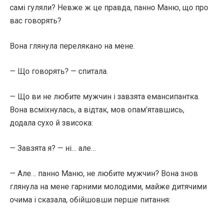
самі гуляли? Невже ж це правда, панно Маню, що про
вас говорять?
Вона глянула перелякано на мене.
— Що говорять? — спитала.
— Що ви не любите мужчин і завзята емансипантка.
Вона всміхнулась, а відтак, мов опам’ятавшись,
додала сухо й звисока:
— Завзята я? — ні… але…
— Але… панно Маню, не любите мужчин? Вона знов
глянула на мене гарними молодими, майже дитячими
очима і сказала, обійшовши перше питання: