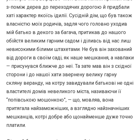
з-поміж дерев до переходячих дорогою й придбали
хаті характер якоїсь ідилії. Сусідній дім, що був також
власністю моїх родичів, задля чого головно уходив
мій батько в декого за багача, притикав до нашого
обійстя великим гарним садом і діливсь від нас лиш
невисокими білими штахетами. Не був він захований
від дороги в своїм саді, як наше мешкання, а навпаки
— присунувся ближче до неї. Та зате мав він з східної
сторони і до нашої хати звернену велику гарну
скляну веранду, на котру завидували батькові не одні
властителі домів невеликого міста, називаючи її
“попівською мошонкою”, — що, мовляв, вона
притягала найзаможніших, а взглядно найзначніших
мешканців, котрі добре або щонайменше дуже точно
платили.