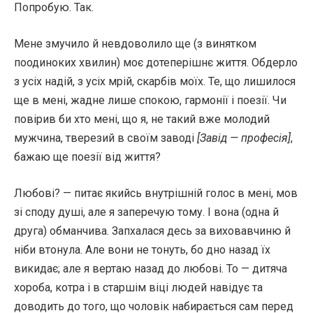
Попробую. Так.
Мене змучило й невдоволило ще (з винятком
поодиноких хвилин) моє дотеперішнє життя. Обдерло
з усіх надій, з усіх мрій, скарбів моїх. Те, що лишилося
ще в мені, жадне лише спокою, гармонії і поезії. Чи
повірив би хто мені, що я, не такий вже молодий
мужчина, тверезий в своїм заводі
[Завід — професія]
,
бажаю ще поезії від життя?
Любові? — питає якийсь внутрішній голос в мені, мов
зі споду душі, але я заперечую тому. І вона (одна й
друга) обманчива. Запхалася десь за виховавчиню й
ніби втонула. Але вони не тонуть, бо дно назад їх
викидає; але я вертаю назад до любові. То — дитяча
хороба, котра і в старшім віці людей навідує та
доводить до того, що чоловік набирається сам перед