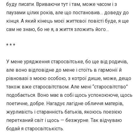
буду писати. Вриваючи тут і там, може часом і з
паузами цілих років, але що постановив… доведу до
кінця. А який кінець моєї життєвої повісті буде, я ще
сам не знаю, бо не я, а життя зложить його…
* * *
У мене урядження старосвітське, бо ще від родичів,
але воно відповідне до мене і стоїть в гармонії й
рівновазі з моєю особою, з котрої дише, може, дещо
також вже старосвітством. Але мені “старосвітство”
подобається. Воно має в собі щось успокоююче, щось
поетичне, добре. Нагадує лагідне обличчя матерів,
журливість і старанність батьків, якоюсь поезією
перетканий світ і щось — безжурне. Так відчуваю
бодай я старосвітськість.