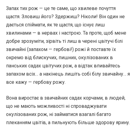
Запах тих рож — це те саме, що хвилеве почуття
щастя. Зловиш його? Здержиш? Ніколи! Він один не
дається спіймати, як те щастя, що існує лиш
хвилинами — в нервах і настрою. Та проте, щоб мене
добре зрозуміти, зірвіть ті лиш в черені цвітучі білі
звичайні (запахом — гербові!) рожі й поставте їх
окремо від блискучих, пишних, окулізованих в
панських садах цвітучих рож, а відтак впивайтесь
запахом всіх… а накінець лишіть собі білу звичайну… я
все кажу — гербову рожу.
Вона виростає в звичайних садах корчами, в людей,
що не мають можливості ні спроваджувати
окулізованих рож, ні займатися взагалі багато
плеканням цвітів, а пильнують більше здорову ярину.