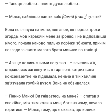
— Танець люблю… навіть дуже люблю…
— Може, найліпше навіть solo
[Самій (італ.)]
гуляти?
Вона поглянула на мене, але знов, як перше, трохи
згорда, мов караючи мене за іронію, і не відповівіши
нічого, почала наново пильно порічки збирати, причім
погладила свого малого брата мовчки по голівці.
— А я ще колись з вами погуляю… — зачепив я її,
стараючись заглянути в її гарні очі, котрих вона
консеквентне не підіймала, неначе в тій хвилині
зв’язувала грубий вузол. Вона не обзивалася.
— Панно Маню! Ви гніваєтесь на мене? — спитав я
спокійно, між тим коли в мені, бог зна чому, почало
варитись. — Може, тому, що я сказав, що колись