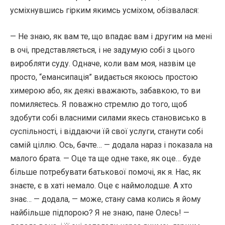
усміхнувшись гірким якимсь усміхом, обізвалася:
— Не знаю, як вам те, що впадає вам і другим на мені
в очі, представляється, і не задумую собі з цього
виробляти суду. Одначе, коли вам моя, назвім це
просто, “емансипація” видається якоюсь простою
химерою або, як деякі вважають, забавкою, то ви
помиляєтесь. Я поважно стремлю до того, щоб
здобути собі власними силами якесь становисько в
суспільності, і віддаючи їй свої услуги, станути собі
самій ціллю. Ось, бачте… — додала нараз і показала на
малого брата. — Оце та ще одне таке, як оце… буде
більше потребувати батькової помочі, як я. Нас, як
знаєте, є в хаті немало. Оце є наймолодше. А хто
знає… — додала, — може, стану сама колись я йому
найбільше підпорою? Я не знаю, пане Олесь! —