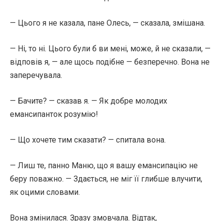
— Цього я не казала, пане Олесь, — сказала, змішана.
— Ні, то ні. Цього були б ви мені, може, й не сказали, —
відповів я, — але щось подібне — безперечно. Вона не
заперечувала.
— Бачите? — сказав я. — Як добре молодих
емансипанток розумію!
— Що хочете тим сказати? — спитала вона.
— Лиш те, панно Маню, що я вашу емансипацію не
беру поважно. — Здається, не міг її глибше влучити,
як оцими словами.
Вона змінилася. Зразу змовчала. Відтак,