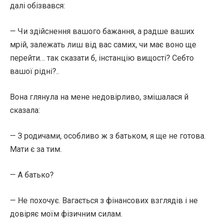
далі обізвався:
— Чи здійснення вашого бажання, а радше ваших
мрій, залежать лиш від вас самих, чи має воно ще
перейти… так сказати б, інстанцію вищості? Себто
вашої рідні?..
Вона глянула на мене недовірливо, змішалася й
сказала:
— З родичами, особливо ж з батьком, я ще не готова.
Мати є за тим.
— А батько?
— Не похочує. Вагається з фінансових взглядів і не
довіряє моїм фізичним силам.