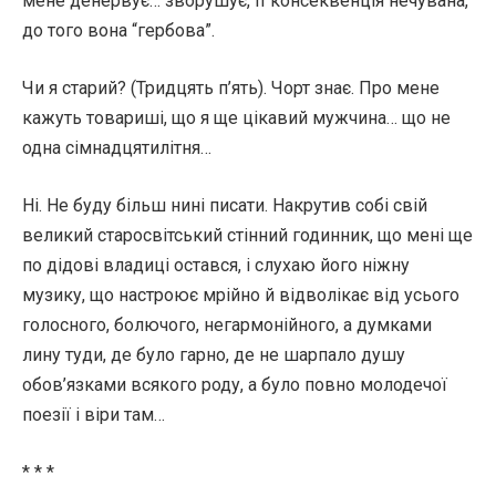
мене денервує… зворушує, її консеквенція нечувана,
до того вона “гербова”.
Чи я старий? (Тридцять п’ять). Чорт знає. Про мене
кажуть товариші, що я ще цікавий мужчина… що не
одна сімнадцятилітня…
Ні. Не буду більш нині писати. Накрутив собі свій
великий старосвітський стінний годинник, що мені ще
по дідові владиці остався, і слухаю його ніжну
музику, що настроює мрійно й відволікає від усього
голосного, болючого, негармонійного, а думками
лину туди, де було гарно, де не шарпало душу
обов’язками всякого роду, а було повно молодечої
поезії і віри там…
* * *