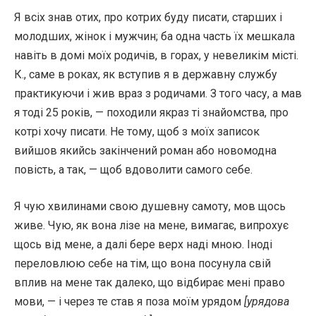
Я всіх знав отих, про котрих буду писати, старших і
молодших, жінок і мужчин; ба одна часть їх мешкала
навіть в домі моїх родичів, в горах, у невеликім місті.
К., саме в роках, як вступив я в державну службу
практикуючи і жив враз з родичами. З того часу, а мав
я тоді 25 років, — походили якраз ті знайомства, про
котрі хочу писати. Не тому, щоб з моїх записок
вийшов якийсь закінчений роман або новомодна
повість, а так, — щоб вдоволити самого себе.
Я чую хвилинами свою душевну самоту, мов щось
живе. Чую, як вона лізе на мене, вимагає, випрохує
щось від мене, а далі бере верх наді мною. Іноді
переловлюю себе на тім, що вона посунула свій
вплив на мене так далеко, що відбирає мені право
мови, — і через те став я поза моїм урядом
[урядова