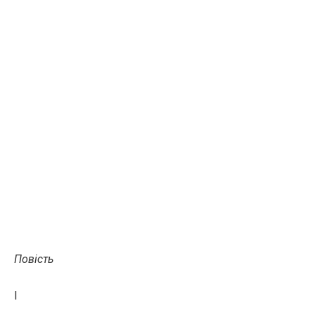
Повість
I