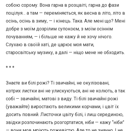
собою сорому. Вона гарна в розцвіті, гарна до фази
поцілуя… а там — переміняється, як весна в літо, літо в
осінь, осінь в зиму, — і кінець. Така. Але мені що? Мені
добре з моїм дозрілим супокоєм, з моїм осіннім
почуванням, — і більше не кажу й не хочу нічого.
Слухаю в своїй хаті, де царює моя мати,
старосвітську музику, а далі — ніщо мене не обходить.
* * *
Знаєте ви білі рожі? Ті звичайні, не окулізовані,
котрих листки ані не улискуються, ані не колють, а так
собі — звичайні, матові з виду. Ті білі звичайні рожі
(уважайте) виростають великими корчами, і цвіт їх
досить повний. Листочки цвіту білі, і лиш серединою,
звідки розпочинають розгортатися, ніби — кажу “ніби”
— вони мов мріють рожевістю. Але то не значно. І не