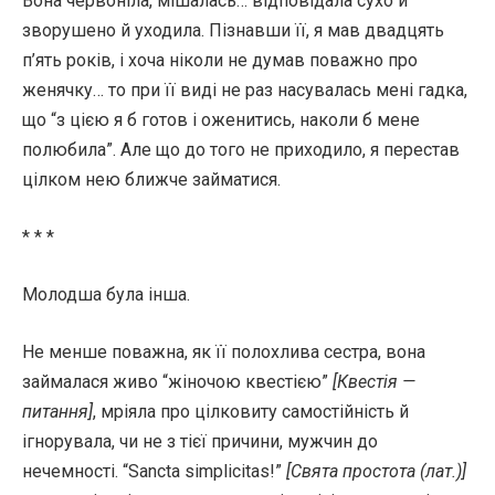
Вона червоніла, мішалась… відповідала сухо й
зворушено й уходила. Пізнавши її, я мав двадцять
п’ять років, і хоча ніколи не думав поважно про
женячку… то при її виді не раз насувалась мені гадка,
що “з цією я б готов і оженитись, наколи б мене
полюбила”. Але що до того не приходило, я перестав
цілком нею ближче займатися.
* * *
Молодша була інша.
Не менше поважна, як її полохлива сестра, вона
займалася живо “жіночою квестією”
[Квестія —
питання]
, мріяла про цілковиту самостійність й
ігнорувала, чи не з тієї причини, мужчин до
нечемності. “Sancta simplicitas!”
[Свята простота (лат.)]