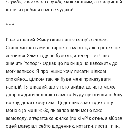
служба, заняття на службі]
маломовним, а товариші й
колеги зробили з мене чудака!
* * *
Я не жонатий. Живу один лиш з матір’ю своєю.
Становисько в мене гарне, є і маєток; але проте я не
женився. Замолоду не було як, а тепер… ет!.. що
значить “тепер”? Однак це поки що не належить до
моїх записок. Я про інших хочу писати, цілком
спокійно… цілком так, як буде мені приказувати
настрій. І я цікавий, що з того вийде, до чого може
допровадити чоловіка самота. Буду прясти свою білу
вовну, доки схочу сам. Щоденник з молодих літ у
мене є (в мені ж бо, як запевняли мене вже
замолоду, літератська жилка (по кім?!); отже, я зібрав
оцей матеріал, себто щоденник, нотатки, листи і т. ін., і