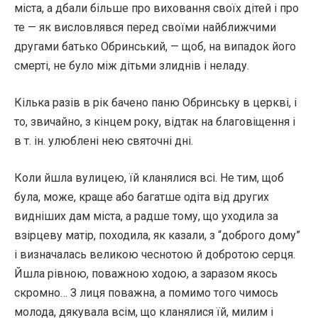
міста, а дбали більше про виховання своїх дітей і про
те — як висловлявся перед своїми найближчими
другами батько Обринський, — щоб, на випадок його
смерті, не було між дітьми злиднів і неладу.
Кілька разів в рік бачено паню Обринську в церкві, і
то, звичайно, з кінцем року, відтак на благовіщення і
в т. ін. улюблені нею святочні дні.
Коли йшла вулицею, їй кланялися всі. Не тим, щоб
була, може, краще або багатше одіта від других
видніших дам міста, а радше тому, що уходила за
взірцеву матір, походила, як казали, з “доброго дому”
і визначалась великою чеснотою й добротою серця.
Йшла рівною, поважною ходою, а заразом якось
скромно… З лиця поважна, а помимо того чимось
молода, дякувала всім, що кланялися їй, милим і