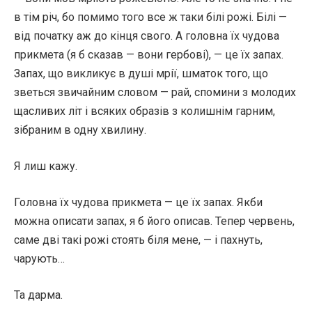
в тім річ, бо помимо того все ж таки білі рожі. Білі —
від початку аж до кінця свого. А головна їх чудова
прикмета (я б сказав — вони гербові), — це їх запах.
Запах, що викликує в душі мрії, шматок того, що
зветься звичайним словом — рай, спомини з молодих
щасливих літ і всяких образів з колишнім гарним,
зібраним в одну хвилину.
Я лиш кажу.
Головна їх чудова прикмета — це їх запах. Якби
можна описати запах, я б його описав. Тепер червень,
саме дві такі рожі стоять біля мене, — і пахнуть,
чарують…
Та дарма.