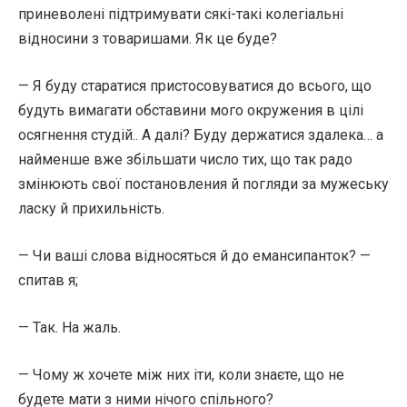
приневолені підтримувати сякі-такі колегіальні
відносини з товаришами. Як це буде?
— Я буду старатися пристосовуватися до всього, що
будуть вимагати обставини мого окружения в цілі
осягнення студій.. А далі? Буду держатися здалека… а
найменше вже збільшати число тих, що так радо
змінюють свої постановления й погляди за мужеську
ласку й прихильність.
— Чи ваші слова відносяться й до емансипанток? —
спитав я;
— Так. На жаль.
— Чому ж хочете між них іти, коли знаєте, що не
будете мати з ними нічого спільного?