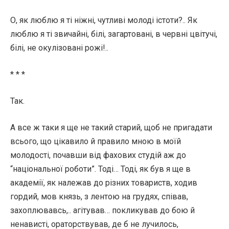
О, як люблю я ті ніжні, чутливі молоді істоти?.. Як
люблю я ті звичайні, білі, загартовані, в червні цвітучі,
білі, не окулізовані рожі!..
* * *
Так.
А все ж таки я ще не такий старий, щоб не пригадати
всього, що цікавило й правило мною в моїй
молодості, почавши від фахових студій аж до
“національної роботи”. Тоді… Тоді, як був я ще в
академії, як належав до різних товариств, ходив
гордий, мов князь, з лентою на грудях, співав,
захоплювавсь,.. агітував… покликував до бою й
ненависті, ораторствував, де б не лучилось,