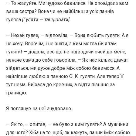
— То жалуйте. Ми чудово бавилися. Не оповідала вам
ваша сестра? Вона чи не найбільш з усіх паннів
гуляла
[Гуляти — танцювати]
.
— Нехай гуляе, — відповіла. — Вона любить гуляти. А я
не хочу. Впрочім, і не знати, з ким могла би я там
гуляти! — додала, все ще не підводячи очей до мене,
неначе сама до себе говорила. — Як нас кілька дівчат
зійдеться, ми дуже добре між собою бавимося. А
найліпше люблю з панною О. К. гуляти. Але тепер її
тут нема. Виїхала до кревних, а відти пізніше за
границю.
Я поглянув на неї зчудовано.
— Як то, — опитав, — не було з ким гуляти? А мужчини
для чого? Хіба на те, щоб, як кажуть, панни іміж собою