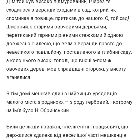
Дім той був високо підмурований, і через те
сходилося з веранди сходами в сад, котрий, як
споминав я повище, притикав до нашого. О, той сад!
Широкий, з старими овочевими деревами,
перетиканий гарними рівними стежками й одною
довжезною алеєю, що вела з веранди просто до
невеликого павільйону, поставленого в глибині саду;
а коло нього високі тополі, що вночі з-поміж
овочевих дерев, мов справдішні сторожі, у висоту
вганялися…
В тім домі мешкав один з найвищих урядовців
малого міста з родиною, — з роду гербовий, і котрому
на ім’я було Н. Обринський.
Були це люди поважні, інтелігентні і працьовиті, що
держалися здалека від веселішої часті мешканців