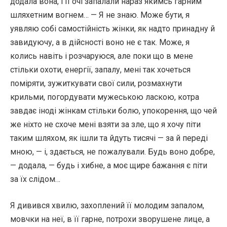
додала вона, і її очі запалали нараз якимсь гарним
шляхетним вогнем… — Я не знаю. Може бути, я
уявляю собі самостійність жінки, як надто принадну й
завидуючу, а в дійсності воно не є так. Може, я
колись навіть і розчаруюся, але поки що в мене
стільки охоти, енергії, запалу, мені так хочеться
поміряти, зужиткувати свої сили, розмахнути
крильми, погордувати мужеською ласкою, котра
завдає іноді жінкам стільки болю, упокорення, що чей
же ніхто не схоче мені взяти за зле, що я хочу піти
таким шляхом, як ішли та йдуть тисячі — за й переді
мною, — і, здається, не пожалували. Будь воно добре,
— додала, — будь і хибне, а моє щире бажання є піти
за їх слідом…
Я дивився хвилю, захоплений її молодим запалом,
мовчки на неї, в її гарне, потрохи зворушене лице, а