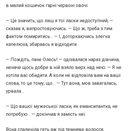
в малий кошичок гарні червоні овочі.
— Це значить, що лиш я тої ласки недоступний, —
сказав я, випростовуючись. — Що ж, треба з тим
фактом помиритись… — І, доторкаючись злегка
капелюха, збиравсь я відходити.
— Пождіть, пане Олесь! — одізвалася нараз дівчина,
неначе щось добре в ній взяло верх над нею. — Я не
хотіла вас обидити. А коли не відповіла вам на ваші
слова, то це тому, що… — Тут вона, мов завагалась,
урвала…
— Що вашої мужеської ласки, як емансипантка, не
потребую… — докінчив я замість неї.
Вона спаленіла геть аж під темняве волосся.