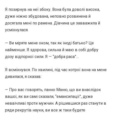
Я позирнув на неї збоку. Вона була доволі висока,
дуже ніжно збудована, неповно розвинена й
досягала мені по рамена. Дівчина це завважила й
усміхнулася.
— Ви міряте мене оком, так як іноді батько? Це
найменше. Я здорова, сильна й маю в собі добру
дозу відпорної сили. Я — “добра раса”…
Я всміхнувся. По хвилині, під час котрої вона на мене
дивилася, я сказав:
— Про вас говорять, панно Маню, що ви внаслідок
вашої, як ви самі сказали, “емансипації”, дуже
неввічливі проти мужчин. А рішившися раз станути в
ряди рекрутів науки, ви все ж таки будете