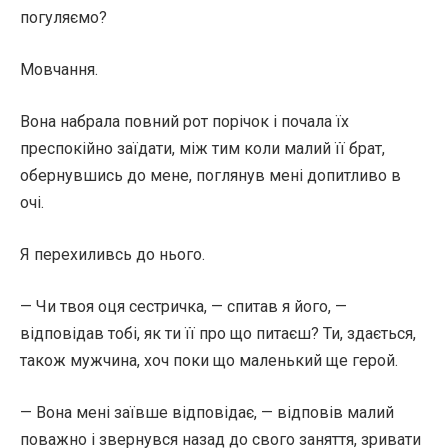
погуляємо?
Мовчання.
Вона набрала повний рот порічок і почала їх
преспокійно заїдати, між тим коли малий її брат,
обернувшись до мене, поглянув мені допитливо в
очі.
Я перехиливсь до нього.
— Чи твоя оця сестричка, — спитав я його, —
відповідав тобі, як ти її про що питаєш? Ти, здається,
також мужчина, хоч поки що маленький ще герой.
— Вона мені заївше відповідає, — відповів малий
поважно і звернувся назад до свого заняття, зривати