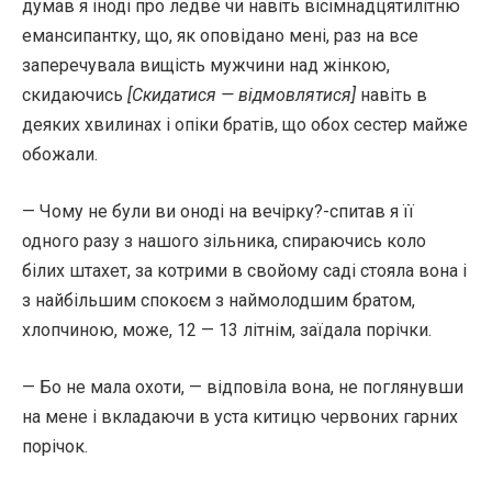
думав я іноді про ледве чи навіть вісімнадцятилітню
емансипантку, що, як оповідано мені, раз на все
заперечувала вищість мужчини над жінкою,
скидаючись
[Скидатися — відмовлятися]
навіть в
деяких хвилинах і опіки братів, що обох сестер майже
обожали.
— Чому не були ви оноді на вечірку?-спитав я її
одного разу з нашого зільника, спираючись коло
білих штахет, за котрими в свойому саді стояла вона і
з найбільшим спокоєм з наймолодшим братом,
хлопчиною, може, 12 — 13 літнім, заїдала порічки.
— Бо не мала охоти, — відповіла вона, не поглянувши
на мене і вкладаючи в уста китицю червоних гарних
порічок.