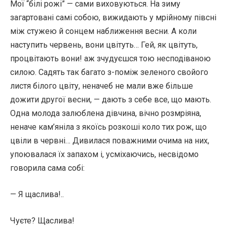
Мої “білі рожі” — сами виховуються. На зиму
загартовані самі собою, вижидають у мрійному півсні
між стужею й сонцем наближення весни. А коли
наступить червень, вони цвітуть… Гей, як цвітуть,
процвітають вони! аж зчудуєшся тою несподіваною
силою. Садять так багато з-поміж зеленого свойого
листя білого цвіту, неначеб не мали вже більше
дожити другої весни, — дають з себе все, що мають.
Одна молода залюблена дівчина, вічно розмріяна,
неначе кам’яніла з якоїсь розкоші коло тих рож, що
цвіли в червні… Дивилася поважними очима на них,
упоювалася їх запахом і, усміхаючись, несвідомо
говорила сама собі:
— Я щаслива!..
Чуєте? Щаслива!