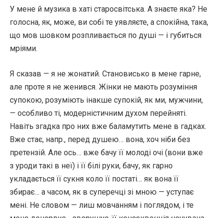
У мене й музика в хаті старосвітська. А знаєте яка? Не
голосна, як, може, ви собі те уявляєте, а спокійна, така,
що мов шовком розпливається по душі — і губиться
мріями.
Я сказав — я не жонатий. Становисько в мене гарне,
але проте я не женився. Жінки не мають розуміння
супокою, розуміють інакше супокій, як ми, мужчини,
— особливо ті, модерністичним духом перейняті.
Навіть згадка про них вже баламутить мене в гадках.
Вже стає, напр., перед душею… вона, хоч ніби без
претензій. Але ось… вже бачу її молоді очі (вони вже
з уроди такі в неї) і її білі руки, бачу, як гарно
укладається її сукня коло її постаті… як вона її
збирає… а часом, як в суперечці зі мною — уступає
мені. Не словом — лиш мовчанням і поглядом, і те