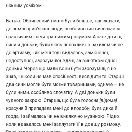
ніжним усміхом…
Батько Обринський і мати були більше, так сказати,
до землі прив’язані люди, особливо він визначався
практичним і невстрашимим розумом. А зате діти їх,
сини й доньки, були якісь полохливі, з нахилом чи не
до артизму, і як мені тоді видалось, замкненої,
недоступної, зарозумілої вдачі, за винятком одної
доньки. Через що мали вони бути зарозумілі, я не
знав, і ніколи не мав спосібності вислідити те. Старші
два сини могли бути моїми товаришами, одначе — не
були ними, особливо спочатку. А дві доньки були
чудного закрою. Старша, що була голосна
[відома]
красуня й припадала мені до вподоби, була дика й
горда, і займалась чи не виключно музикою. Рідко
коли вдавалось мені заплутати її в довшу розмову.