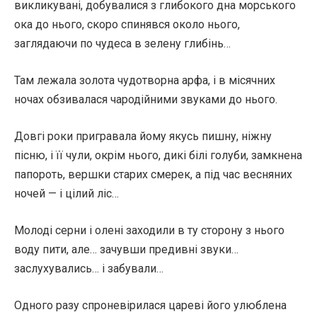
викликувані, добувалися з глибокого дна морського
ока до нього, скоро спинявся около нього,
заглядаючи по чудеса в зелену глибінь…
Там лежала золота чудотворна арфа, і в місячних
ночах обзивалася чародійними звуками до нього.
Довгі роки пригравала йому якусь пишну, ніжну
пісню, і її чули, окрім нього, дикі білі голуби, замкнена
папороть, вершки старих смерек, а під час весняних
ночей — і цілий ліс…
Молоді серни і олені заходили в ту сторону з нього
воду пити, але… зачувши предивні звуки…
заслухувались… і забували…
Одного разу спроневірилася цареві його улюблена