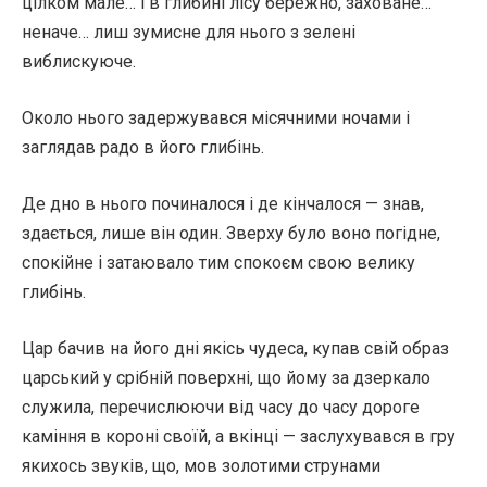
цілком мале… і в глибині лісу бережно, заховане…
неначе… лиш зумисне для нього з зелені
виблискуюче.
Около нього задержувався місячними ночами і
заглядав радо в його глибінь.
Де дно в нього починалося і де кінчалося — знав,
здається, лише він один. Зверху було воно погідне,
спокійне і затаювало тим спокоєм свою велику
глибінь.
Цар бачив на його дні якісь чудеса, купав свій образ
царський у срібній поверхні, що йому за дзеркало
служила, перечислюючи від часу до часу дороге
каміння в короні своїй, а вкінці — заслухувався в гру
якихось звуків, що, мов золотими струнами