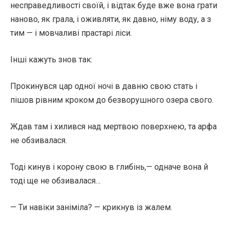
несправедливості своїй, і відтак буде вже вона грати
наново, як грала, і оживляти, як давно, німу воду, а з
тим — і мовчаливі прастарі ліси.
Інші кажуть знов так:
Прокинувся цар одної ночі в давню свою стать і
пішов рівним кроком до безворушного озера свого.
Ждав там і хилився над мертвою поверхнею, та арфа
не обзивалася.
Тоді кинув і корону свою в глибінь,— одначе вона й
тоді ще не обзивалася…
— Ти навіки заніміла? — крикнув із жалем.