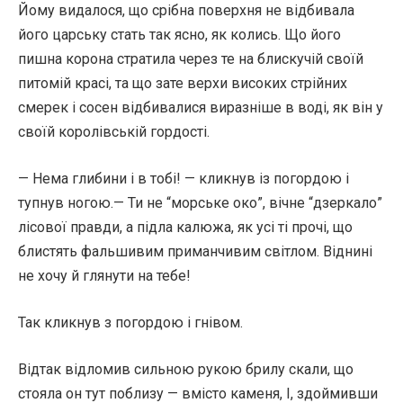
Йому видалося, що срібна поверхня не відбивала
його царську стать так ясно, як колись. Що його
пишна корона стратила через те на блискучій своїй
питомій красі, та що зате верхи високих стрійних
смерек і сосен відбивалися виразніше в воді, як він у
своїй королівській гордості.
— Нема глибини і в тобі! — кликнув із погордою і
тупнув ногою.— Ти не “морське око”, вічне “дзеркало”
лісової правди, а підла калюжа, як усі ті прочі, що
блистять фальшивим приманчивим світлом. Віднині
не хочу й глянути на тебе!
Так кликнув з погордою і гнівом.
Відтак відломив сильною рукою брилу скали, що
стояла он тут поблизу — вмісто каменя, І, здоймивши