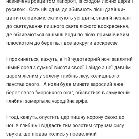
назначена розцвітом папороті, із сходом лісних царів і
русалок… Єсть ніч одна, де збивають лісні дзвінки-
цвіти головками, скликують усі цвіти, знані й незнані,
до святкування пишного свята лісного воскресення,
де обзиваються занімілі води по лісах приманчивим
плюскотом до берегів, і все вокруги воскресає.
І прокинеться, кажуть, в тій чудотворній ночі заклятий
німий орел з сумної висоти своєї, і зійде з неї давнім
царем лісним у зелену глибінь лісу, колишнього
панства свого… А коли буде минати зарослий вже
берег свого “морського ока”, обізветься в замуленій
глибині замертвіла чародійна арфа.
І тоді, кажуть, опустить цар пишну корону свою до
неї. в глибінь і віддасть тим золотим струнам силу
звуків, що пірвав колись у превеликій