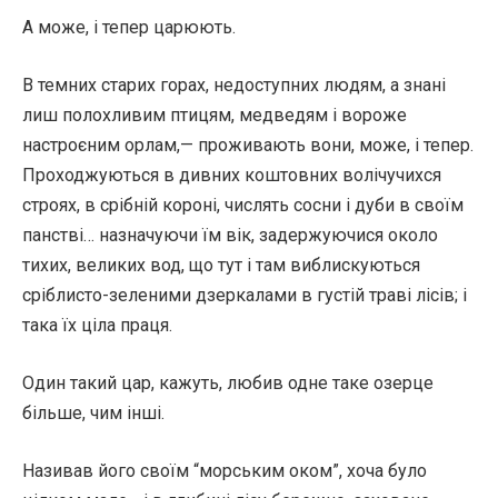
А може, і тепер царюють.
В темних старих горах, недоступних людям, а знані
лиш полохливим птицям, медведям і вороже
настроєним орлам,— проживають вони, може, і тепер.
Проходжуються в дивних коштовних волічучихся
строях, в срібній короні, числять сосни і дуби в своїм
панстві… назначуючи їм вік, задержуючися около
тихих, великих вод, що тут і там виблискуються
сріблисто-зеленими дзеркалами в густій траві лісів; і
така їх ціла праця.
Один такий цар, кажуть, любив одне таке озерце
більше, чим інші.
Називав його своїм “морським оком”, хоча було