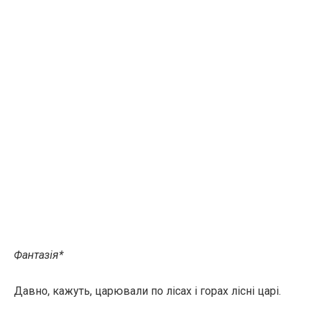
Фантазія*
Давно, кажуть, царювали по лісах і горах лісні царі.