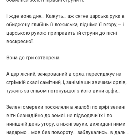
І жде вона дня… Кажуть… аж сягне царська рука в
обиджену глибінь її ложиська, підніме її вгору,— і
царською рукою приправить їй струни до пісні
воскресної.
Вона до гри сотворена.
А цар лісний, зачарований в орла, пересиджує на
стрімкій скалі самітний, і, занімівши звичаєм орлів,
тужить за співом потонувшої з його вини арфи…
Зелені смереки посхиляли в жалобі по арфі зелені
віти безнадійно до землі, не підводячи їх і по
нинішній день угору, а ніжні звуки, вижидані ними
надармо… мов без повороту… заблукались.. в даль…