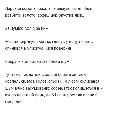
Царська корона лежала на замуленім дні біля
розбитої золотої арфи… цар опустив ліси…
Зашуміло вслід за ним.
Місяць виринув з-за гір, глянув у воду і — мов
спинився в улискуючійся поверхні.
Вокруги хвилював жалібний шум.
Тут і там… золотіли в зелені берега світлом
крапельки, мов золоті сльози… а лісом колисався
шум вічно засумованих сосен, і так колишеться він
аж по нинішній день, де б і не виростали сосни й
смереки…