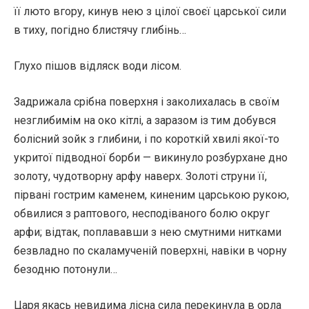
її люто вгору, кинув нею з цілої своєї царської сили
в тиху, погідно блистячу глибінь…
Глухо пішов відляск води лісом.
Задрижала срібна поверхня і заколихалась в своїм
незглибимім на око кітлі, а заразом із тим добувся
болісний зойк з глибини, і по короткій хвилі якої-то
укритої підводної борби — викинуло розбурхане дно
золоту, чудотворну арфу наверх. Золоті струни її,
пірвані гострим каменем, киненим царською рукою,
обвилися з раптового, несподіваного болю округ
арфи; відтак, поплававши з нею смутними нитками
безвладно по скаламученій поверхні, навіки в чорну
безодню потонули…
Царя якась невидима лісна сила перекинула в орла