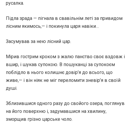
русалка.
Підла зрада — пігнала в свавільнім леті за привидом
лісним якимось,— і покинула царя навіки…
Засумував за нею лісний цар.
Мірив гострим кроком з жалю панство своє вздовж і
вшир, і шукав супокою. В пошуканці за супокоєм
поблідло в нього колишнє довір’я до всього, що
живе,— і він ніяк не міг переломити зневір’я в своїй
душі.
Зблизившися одного разу до свойого озера, поглянув
на його поверхню і, задумавшися на хвилину,
зморщив грізно царське чоло.