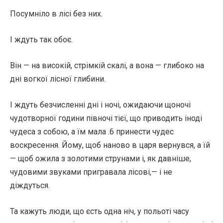
Посумніло в лісі без них.
І ждуть так обоє.
Він — на високій, стрімкій скалі, а вона — глибоко на
дні вогкої лісної глибини.
І ждуть безчисленні дні і ночі, ожидаючи щоночі
чудотворної години півночі тієї, що приводить іноді
чудеса з собою, а їм мала .6 принести чудес
воскресення. Йому, щоб наново в царя вернувся, а їй
— щоб ожила з золотими струнами і, як давніше,
чудовими звуками пригравала лісові,— і не
діждуться.
Та кажуть люди, що єсть одна ніч, у польоті часу