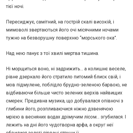
тієї ночі.
Пересиджує, самітний, на гострій скалі високій, і
мимоволі звертаються його очі місячними ночами
тужно на безворушну поверхню “морського ока”.
Над нею панує з тої хвилі мертва тишина.
Ні морщиться воно, ні задрижить… а колишнє веселе,
рівне дзеркало його стратило питомий блиск свій, і
мов підмулене, поблідло брудно-зеленою барвою, не
відбиваючи більше чисто зелених верхів найвищих
смерек. Предивна музика, що добувалася опівночі з
глибини його, розпливаючися ніжно дзвенячою
мрією в весняних водах дрімучим лісом… згубилася. І
лежить на дні його чудотворна арфа, а округ неї
обвилися золоті пірвані струни її.