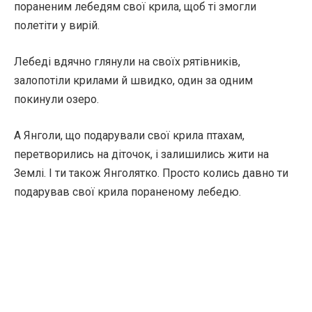
пораненим лебедям свої крила, щоб ті змогли
полетіти у вирій.
Лебеді вдячно глянули на своїх рятівників,
залопотіли крилами й швидко, один за одним
покинули озеро.
А Янголи, що подарували свої крила птахам,
перетворились на діточок, і залишились жити на
Землі. І ти також Янголятко. Просто колись давно ти
подарував свої крила пораненому лебедю.