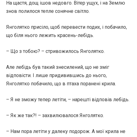
На щастя, дощ ішов недовго. Вітер ущух, і на Землю
знов полилося тепле сонячне світло.
Янголятко присіло, щоб перевести подих, і побачило,
що біля нього лежить красень-лебідь.
– Що з тобою? – стривожилось Янголятко.
Але лебідь був такий знесилений, що не зміг
відповісти. І лише придивившись до нього,
Янголятко побачило, що в птаха поранені крила.
– Я не зможу тепер летіти, – нарешті відповів лебідь.
– Як же так?! – захвилювалося Янголятко.
– Нам пора летіти у далеку подорож. А мої крила не