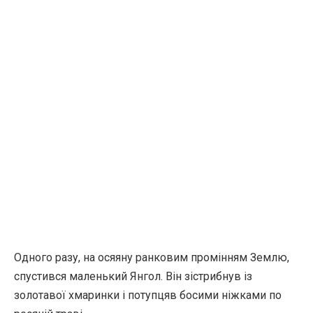
Одного разу, на осяяну ранковим промінням Землю,
спустився маленький Янгол. Він зістрибнув із
золотавої хмаринки і потупцяв босими ніжками по