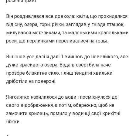
росяній траві.
Він роздивлявся все довкола: квіти, що прокидалися
від сну, озера, гори, річки, заглядав у гнізда пташок,
милувався метеликами, та маленькими крапельками
роси, що перлинками переливалися на траві.
Він ішов усе далі й далі. І вийшов до невеликого, але
дуже красивого озера. Вода в озері була наче
прозоре блакитне скло, і лиш тендітні хвильки
дріботіли на поверхні.
Янголятко нахилилося до води і посміхнулося до
свого відображення, а потім, обережно, щоб не
замочити крилець, помило у водичці свої крихітні
ніжки.