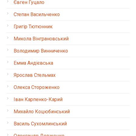
Євген Гуцало
Степан Васильченко
Григір Тютюнник
Микола Вінграновський
Володимир Винниченко
Емма Андієвська
Ярослав Стельмах
Олекса Стороженко
Іван Карпенко-Карий
Михайло Коцюбинський
Василь Сухомлинський
Олександр Довженко