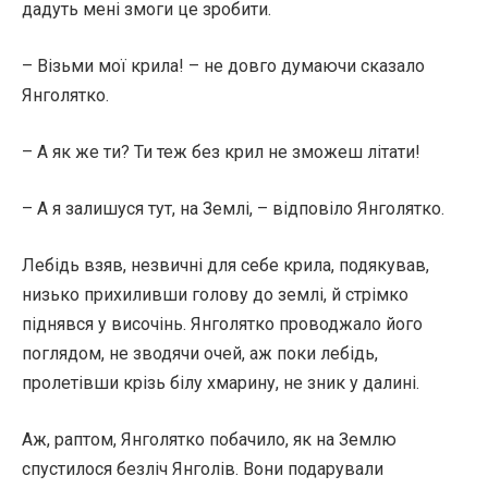
дадуть мені змоги це зробити.
– Візьми мої крила! – не довго думаючи сказало
Янголятко.
– А як же ти? Ти теж без крил не зможеш літати!
– А я залишуся тут, на Землі, – відповіло Янголятко.
Лебідь взяв, незвичні для себе крила, подякував,
низько прихиливши голову до землі, й стрімко
піднявся у височінь. Янголятко проводжало його
поглядом, не зводячи очей, аж поки лебідь,
пролетівши крізь білу хмарину, не зник у далині.
Аж, раптом, Янголятко побачило, як на Землю
спустилося безліч Янголів. Вони подарували