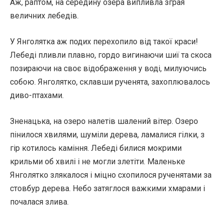
Аж, раптом, на середину озера випливла зграя
величних лебедів.
У Янголятка аж подих перехопило від такої краси!
Лебеді пливли плавно, гордо вигинаючи шиї та скоса
позираючи на своє відображення у воді, милуючись
собою. Янголятко, склавши рученята, захоплювалось
диво-птахами.
Зненацька, на озеро налетів шалений вітер. Озеро
пінилося хвилями, шуміли дерева, ламалися гілки, з
гір котилось каміння. Лебеді билися мокрими
крильми об хвилі і не могли злетіти. Маленьке
Янголятко злякалося і міцно схопилося рученятами за
стовбур дерева. Небо затяглося важкими хмарами і
почалася злива.