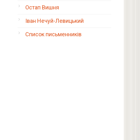
Остап Вишня
Іван Нечуй-Левицький
Список письменників