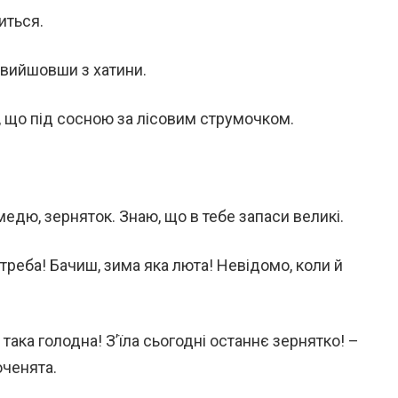
иться.
, вийшовши з хатини.
, що під сосною за лісовим струмочком.
медю, зерняток. Знаю, що в тебе запаси великі.
треба! Бачиш, зима яка люта! Невідомо, коли й
 така голодна! З’їла сьогодні останнє зернятко! –
оченята.