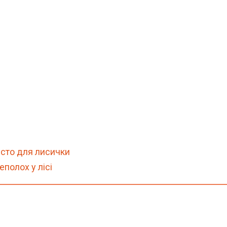
исто для лисички
полох у лісі