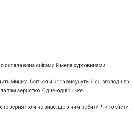
ро сипала вона снігами й мела хуртовинами.
ить Мишка, боїться й носа висунути. Ось, зголодніла
ла там зернятко. Одне-однісіньке.
те зернятко й не знає, що з ним робити. Чи то з’їсти,