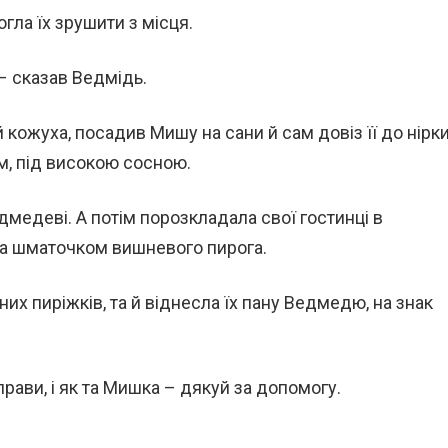
огла їх зрушити з місця.
 – сказав Ведмідь.
й кожуха, посадив Мишу на сани й сам довіз її до нірки
м, під високою сосною.
медеві. А потім порозкладала свої гостинці в
ла шматочком вишневого пирога.
их пиріжків, та й віднесла їх пану Ведмедю, на знак
справи, і як та Мишка – дякуй за допомогу.