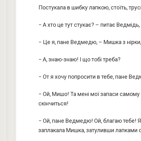
Постукала в шибку лапкою, стоїть, трус
− А хто це тут стукає? – питає Ведмідь
− Це я, пане Ведмедю, – Мишка з нірки
− А, знаю-знаю! І що тобі треба?
− От я хочу попросити в тебе, пане Вед
− Ой, Мишо! Та мені мої запаси самому 
скінчиться!
− Ой, пане Ведмедю! Ой, благаю тебе! Я
заплакала Мишка, затуливши лапками 