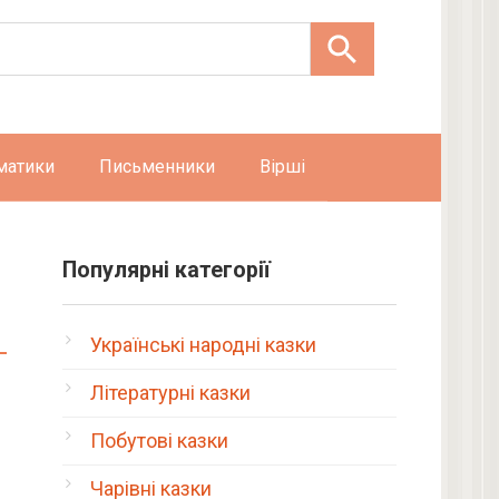
матики
Письменники
Вірші
Популярні категорії
Українські народні казки
Літературні казки
Побутові казки
Чарівні казки