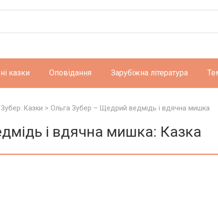
ні казки
Оповідання
Зарубіжна література
Те
 Зубер: Казки
>
Ольга Зубер – Щедрий ведмідь і вдячна мишка
дмідь і вдячна мишка: Казка