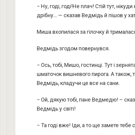
− Ну, годі, годі!Не плач! Стій тут, ніку
дрібну… — сказав Ведмідь й пішов у ха
Миша вхопилася за гілочку й трималася
Ведмідь згодом повернувся.
− Ось, тобі, Мишо, гостинці. Тут і зерня
шматочок вишневого пирога. А також, т
Ведмідь, кладучи це все на сани.
− Ой, дякую тобі, пане Ведмедю! – ска
Ведмідь у світі!
− Та годі вже! Іди, а то ще замете теб