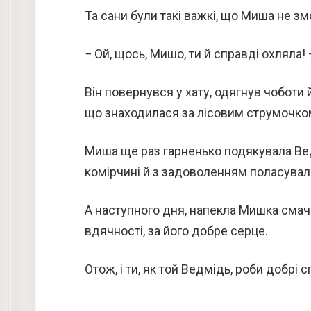
Та сани були такі важкі, що Миша не зм
− Ой, щось, Мишо, ти й справді охляла!
Він повернувся у хату, одягнув чоботи 
що знаходилася за лісовим струмочко
Миша ще раз гарненько подякувала Вед
комірчині й з задоволенням поласува
А наступного дня, напекла Мишка смачн
вдячності, за його добре серце.
Отож, і ти, як той Ведмідь, роби добрі 