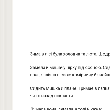
Зима в лісі була холодна та люта. Щед
Замела й мишачу нірку під сосною. Сид
вона, залізла в свою комірчину й знайш
Сидить Мишка й плаче. Тримає в лапках 
чи то назад покласти.
Думала вона, думала, а тоді й каже: