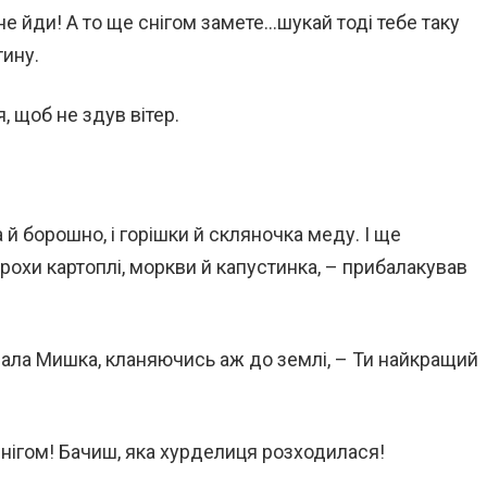
ди не йди! А то ще снігом замете…шукай тоді тебе таку
тину.
, щоб не здув вітер.
та й борошно, і горішки й скляночка меду. І ще
рохи картоплі, моркви й капустинка, – прибалакував
зала Мишка, кланяючись аж до землі, – Ти найкращий
е снігом! Бачиш, яка хурделиця розходилася!