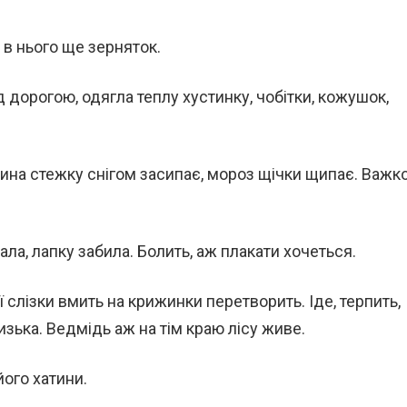
у в нього ще зерняток.
 дорогою, одягла теплу хустинку, чобітки, кожушок,
товина стежку снігом засипає, мороз щічки щипає. Важк
ала, лапку забила. Болить, аж плакати хочеться.
ї слізки вмить на крижинки перетворить. Іде, терпить,
изька. Ведмідь аж на тім краю лісу живе.
його хатини.