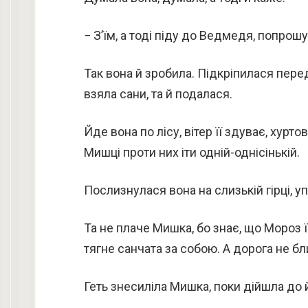
− З’їм, а тоді піду до Ведмедя, попрош
Так вона й зробила. Підкріпилася перед
взяла сани, та й подалася.
Йде вона по лісу, вітер її здуває, хур
Мишці проти них іти одній-однісінькій.
Послизнулася вона на слизькій гірці, уп
Та не плаче Мишка, бо знає, що Мороз ї
тягне санчата за собою. А дорога не бл
Геть знесиліла Мишка, поки дійшла до 