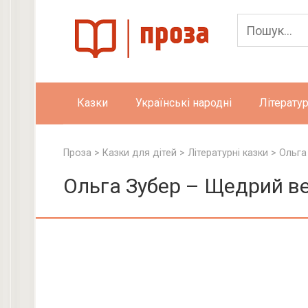
Skip
to
content
Казки
Українські народні
Літератур
Проза
>
Казки для дітей
>
Літературні казки
>
Ольга
Ольга Зубер – Щедрий ве