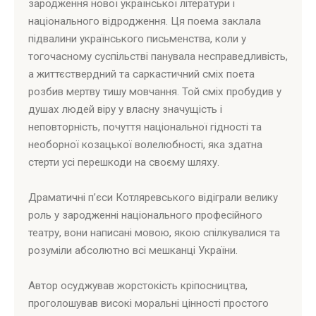
зародження нової української літератури і
національного відродження. Ця поема заклала
підвалини українського письменства, коли у
тогочасному суспільстві панувала несправедливість,
а життєствердний та саркастичний сміх поета
розбив мертву тишу мовчання. Той сміх пробудив у
душах людей віру у власну значущість і
неповторність, почуття національної гідності та
необорної козацької волелюбності, яка здатна
стерти усі перешкоди на своєму шляху.
Драматичні п’єси Котляревського відіграли велику
роль у зародженні національного професійного
театру, вони написані мовою, якою спілкувалися та
розуміли абсолютно всі мешканці України.
Автор осуджував жорстокість кріпосництва,
проголошував високі моральні цінності простого