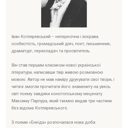
Іван Котляревський – непересічна і яскрава
особистість, громадський діяч, поет, письменник,
драматург, перекладач та просвітитель.
Він став першим класиком нової української
літератури, написавши твір живою розмовною
мовою. Автор не мав наміру друкувати свої твори, і
читачі змогли прочитати його знамениту на увесь
світ поему завдяки конотопському меценату
Максиму Парпура, який таємно видав три частини
без відома Котляревського.
З поеми «Енеїда» розпочалася нова доба: