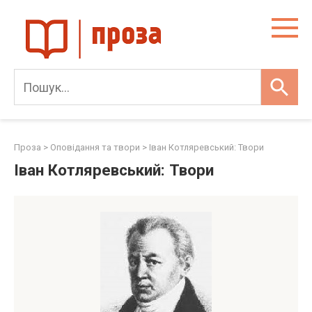
Skip
to
content
Проза
>
Оповідання та твори
>
Іван Котляревський: Твори
Іван Котляревський: Твори