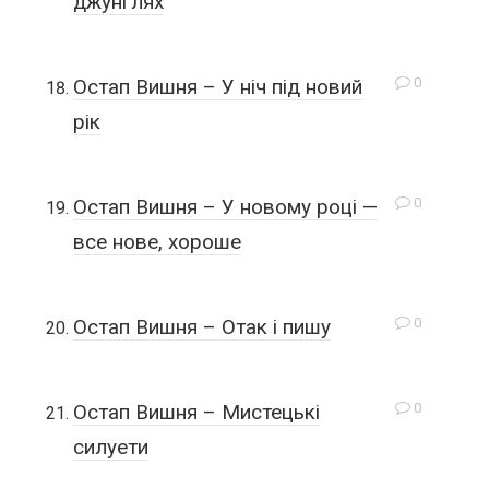
джунглях
0
Остап Вишня – У ніч під новий
рік
0
Остап Вишня – У новому році —
все нове, хороше
0
Остап Вишня – Отак і пишу
0
Остап Вишня – Мистецькі
силуети