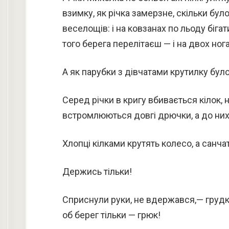
взимку, як річка замерзне, скільки бул
веселощів: і на ковзанах по льоду бігат
того берега перелітаєш — і на двох ногах
А як парубки з дівчатами крутилку бул
Серед річки в кригу вбивається кілок, 
встромлюються довгі дрючки, а до них 
Хлопці кілками крутять колесо, а санча
Держись тільки!
Сприснули руки, не вдержався,— грудко
об берег тільки — грюк!