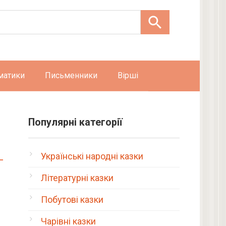
матики
Письменники
Вірші
Популярні категорії
Українські народні казки
Літературні казки
Побутові казки
Чарівні казки