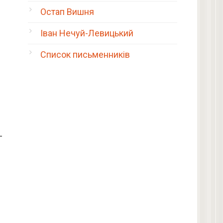
Остап Вишня
Іван Нечуй-Левицький
Список письменників
—