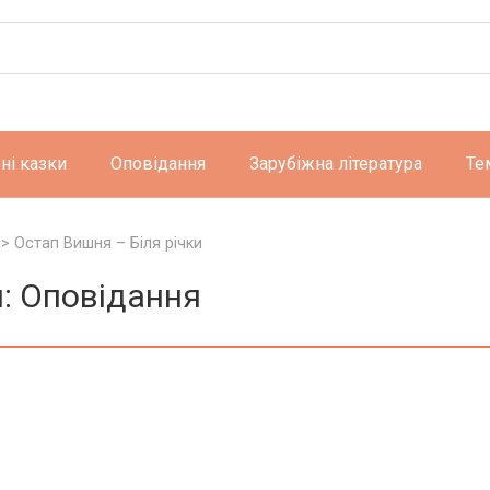
ні казки
Оповідання
Зарубіжна література
Те
>
Остап Вишня – Біля річки
и: Оповідання