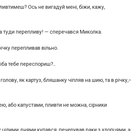
ливтимеш? Ось не вигадуй мені, біжи, кажу,
 а туди перепливу! — сперечався Миколка.
річку перепливав вільно.
іба тебе переспориш?..
голову, як картуз, бляшанку чіпляв на шию, та в річку,
ю, або капустами, пливти не можна, сірники
у цілими днями купався, печерував раки з хлопцями, а