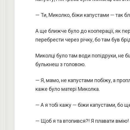
— Ти, Миколко, біжи капустами — так б
А ще ближче було до кооперації, як пер
перебрести через річку, бо там був брі
Миколці було там води попідруки, не біль
булькнеш з головою.
— Я, мамо, не капустами побіжу, а проп
каже було матері Миколка.
— А я тобі кажу — біжи капустами, бо 
— Щоб я та втопився?! Я плавати вмію!