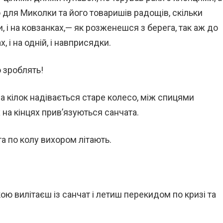
о для Миколки та його товаришів радощів, скільки
и, і на ковзанках,— як розженешся з берега, так аж до
, і на одній, і навприсядки.
о зроблять!
на кілок надівається старе колесо, між спицями
на кінцях прив’язуються санчата.
та по колу вихором літають.
ю вилітаєш із санчат і летиш перекидом по кризі та