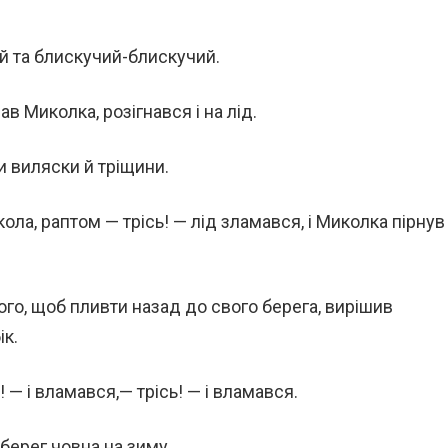
ий та блискучий-блискучий.
 Миколка, розігнався і на лід.
ли виляски й тріщини.
ла, раптом — трісь! — лід зламався, і Миколка пірнув
того, щоб пливти назад до свого берега, вирішив
ік.
! — і вламався,— трісь! — і вламався.
 берег човна на зиму.