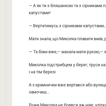
— А як ти з бляшанкою та з сірниками п
капустами!
— Вертатимусь з сірниками капустами,
Мати знала, що Миколка плавати вмів, 
— Та біжи вже,— махала мати рукою,— х
Миколка підстрибцем у берег, труси на 
і на тім березі.
А з крамнички вже вертався або вулице
замочиш…
Річки Миколка не боявся аж ніяк: улітк