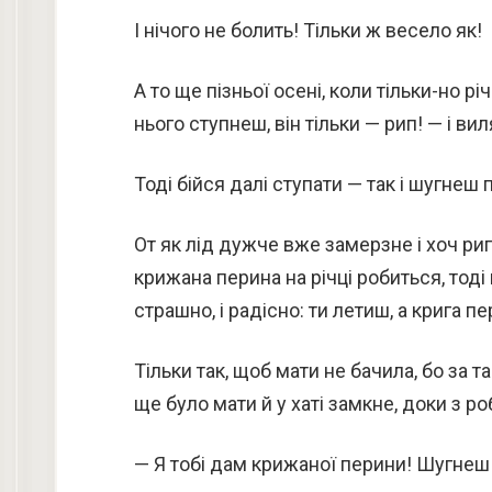
І нічого не болить! Тільки ж весело як!
А то ще пізньої осені, коли тільки-но рі
нього ступнеш, він тільки — рип! — і вил
Тоді бійся далі ступати — так і шугнеш 
От як лід дужче вже замерзне і хоч рип
крижана перина на річці робиться, тоді
страшно, і радісно: ти летиш, а крига
Тільки так, щоб мати не бачила, бо за т
ще було мати й у хаті замкне, доки з р
— Я тобі дам крижаної перини! Шугнеш 