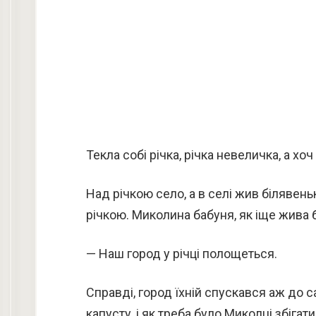
Текла собі річка, річка невеличка, а хоч
Над річкою село, а в селі жив білявень
річкою. Миколина бабуня, як іще жива б
— Наш город у річці полощеться.
Справді, город їхній спускався аж до 
капусту, і як треба було Миколці збігати