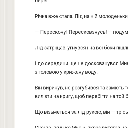
берег.
Річка вже стала. Лід на ній молоденьк
— Перескочу! Пересковзнусь! — подумав
Лід затріщав, угнувся і на всі боки піш
І до середини ще не досковзнувся Мико
з головою у крижану воду.
Він виринув, не розгубився та замість 
вилізти на кригу, щоб перебігти на той б
Що візьметься за лід рукою, він — трісь
Сусіда, дядько Мусій, якраз витягав на