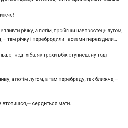
лижче!
епливти річку, а потім, пробігши навпростець лугом,
д,— там річку і перебродили і возами переїздили…
ше, іноді хіба, як трохи вбік ступнеш, ну тоді
ливу, а потім лугом, а там перебреду, так ближче,—
ще втопишся,— сердиться мати.