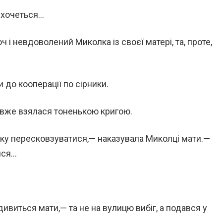
и хочеться…
оч і невдоволений Миколка із своєї матері, та, проте,
и до кооперації по сірники.
 і вже взялася тоненькою кригою.
чку пересковзуватися,— наказувала Миколці мати.—
шся…
 дивиться мати,— та не на вулицю вибіг, а подався у