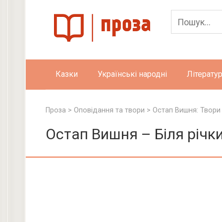
Skip
to
content
Казки
Українські народні
Літератур
Проза
>
Оповідання та твори
>
Остап Вишня: Твори
Остап Вишня – Біля річк