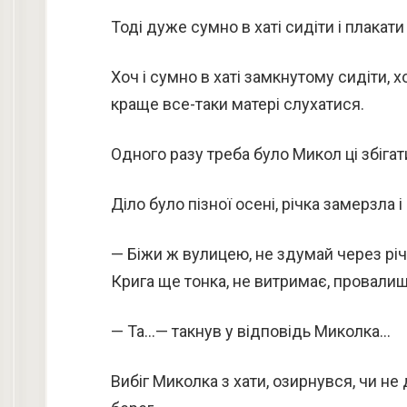
Тоді дуже сумно в хаті сидіти і плакат
Хоч і сумно в хаті замкнутому сидіти, х
краще все-таки матері слухатися.
Одного разу треба було Микол ці збігат
Діло було пізної осені, річка замерзла
— Біжи ж вулицею, не здумай через рі
Крига ще тонка, не витримає, провали
— Та…— такнув у відповідь Миколка…
Вибіг Миколка з хати, озирнувся, чи не