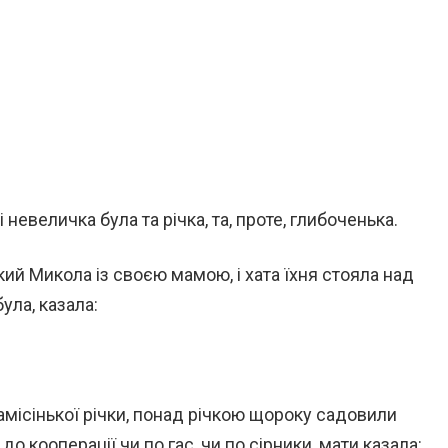
 і невеличка була та річка, та, проте, глибоченька.
кий Микола із своєю мамою, і хата їхня стояла над
ула, казала:
самісінької річки, понад річкою щороку садовили
 до кооперації чи по гас, чи по сірники, мати казала: