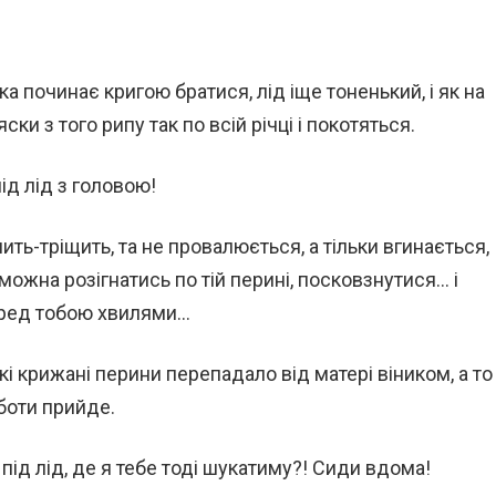
чка починає кригою братися, лід іще тоненький, і як на
яски з того рипу так по всій річці і покотяться.
під лід з головою!
ить-тріщить, та не провалюється, а тільки вгинається,
 можна розігнатись по тій перині, посковзнутися… і
 перед тобою хвилями…
акі крижані перини перепадало від матері віником, а то
оботи прийде.
під лід, де я тебе тоді шукатиму?! Сиди вдома!