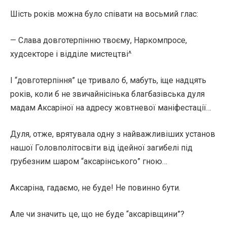
Шість років можна було співати на восьмий глас:
— Слава довготерпінню твоєму, Наркомпросе,
худсекторе і відділе мистецтві^
І “довготерпіння” це тривало б, мабуть, іще надцять
років, коли б не звичайнісінька благбазівська дуля
мадам Аксаріної на адресу жовтневої маніфестації…
Дуля, отже, врятувала одну з найважливіших установ
нашої Головполітосвіти від ідейної загибелі під
грубезним шаром “аксарінського” гною…
Аксаріна, гадаємо, не буде! Не повинно бути.
Але чи значить це, що не буде “аксарівщини”?