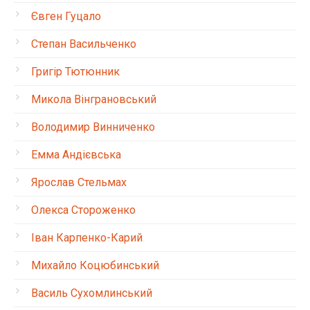
Євген Гуцало
Степан Васильченко
Григір Тютюнник
Микола Вінграновський
Володимир Винниченко
Емма Андієвська
Ярослав Стельмах
Олекса Стороженко
Іван Карпенко-Карий
Михайло Коцюбинський
Василь Сухомлинський