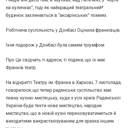
на куличках”, тоді як найкращий театральний*
будинок захлинається в “аксарінських” помиях.
Робітнича суспільність у Донбасі Оцінила франківців.
Їхня подорож у Донбасі була самим тріумфом.
Про Це свідчать ті адреси, ті подяки, що їх має
Франків театр.
На відкритті Театру ім. Франка в Харкові, 7 листопада,
говорилося, що тепер радянське суспільство має
певну кузню мистецьку, куди з усіх країв Радянської
України буде текти нове мистецтво, народне
мистецтво, що в новій кузні перековуватиметься й
виходитиме викристалізуваним для зразка іншим