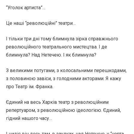
“Уголок артиста”…
Це наші “революційні” театри…
І тільки три дні тому блимнула зірка справжнього
революційного театрального мистецтва. І де
блимнула? Над Нетечею. І як блимнула?
З великими потугами, з колосальними перешкодами,
з половиною завіси, з голодними акторами. Я кажу
про Театр ім. Франка.
Єдиний на весь Харків театр з революційним
репертуаром, з революційною ідеологією. Єдиний,
гідний нашого часу…
І нидіє він десь там, в заулках, над Нетечею, у “чорта