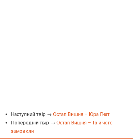
Наступний твір →
Остап Вишня – Юра Гнат
Попередній твір →
Остап Вишня – Та й чого
замовкли