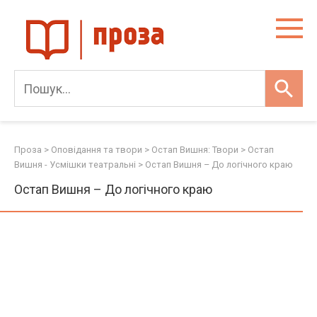
Skip
to
content
Проза
>
Оповідання та твори
>
Остап Вишня: Твори
>
Остап
Вишня - Усмішки театральні
>
Остап Вишня – До логічного краю
Остап Вишня – До логічного краю