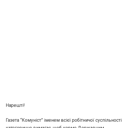
Нарешті!
Газета “Комуніст” іменем всієї робітничої суспільності
категорично вимагає, щоб кермо Державним