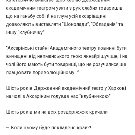
академічним театром узяти з рук слабих товаришів,
що на ганьбу собі й на глум усій аксарівщині
дозволяють виставляти “Шоколади”, “Обладанія” та
іншу “клубничку”.
“Аксарінські стайні Академічного театру повинні бути
вичищені від непманського гною якнайрішучіше, і на
чолі його мають бути товариші, що не розучилися ще
працювати пореволюційному…”
Шість років Державний академічний театр у Харкові
на чолі з Аксаріним годував нас “клубничкою”.
Шість років ми на всіх роздоріжжях кричали:
— Коли цьому буде покладено край?!