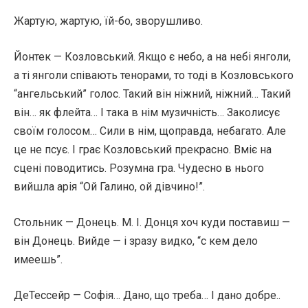
Жартую, жартую, їй-бо, зворушливо.
Йонтек — Козловський. Якщо є небо, а на небі янголи,
а ті янголи співають тенорами, то тоді в Козловського
“ангельський” голос. Такий він ніжний, ніжний… Такий
він… як флейта… І така в нім музичність… Заколисує
своїм голосом… Сили в нім, щоправда, небагато. Але
це не псує. І грає Козловський прекрасно. Вміє на
сцені поводитись. Розумна гра. Чудесно в нього
вийшла арія “Ой Галино, ой дівчино!”.
Стольник — Донець. М. І. Донця хоч куди поставиш —
він Донець. Вийде — і зразу видко, “с кем дело
имеешь”.
ДеТессейр — Софія… Дано, що треба… І дано добре..