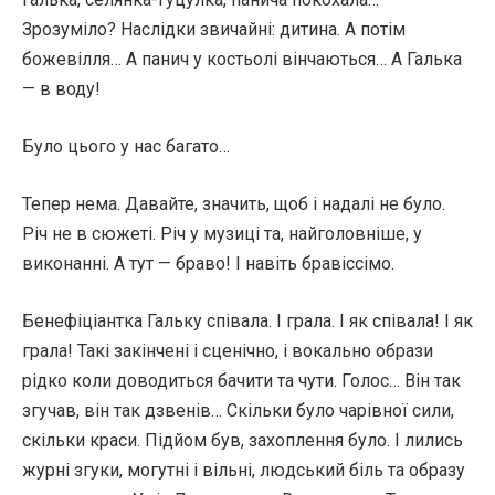
Зрозуміло? Наслідки звичайні: дитина. А потім
божевілля… А панич у костьолі вінчаються… А Галька
— в воду!
Було цього у нас багато…
Тепер нема. Давайте, значить, щоб і надалі не було.
Річ не в сюжеті. Річ у музиці та, найголовніше, у
виконанні. А тут — браво! І навіть бравіссімо.
Бенефіціантка Гальку співала. І грала. І як співала! І як
грала! Такі закінчені і сценічно, і вокально образи
рідко коли доводиться бачити та чути. Голос… Він так
згучав, він так дзвенів… Скільки було чарівної сили,
скільки краси. Підйом був, захоплення було. І лились
журні згуки, могутні і вільні, людський біль та образу