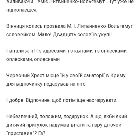
виливаючи… Уміє Литвиненко-Вольгемут… Тут уже не
підкопаєшся.
Вінниця колись прозвала М. І. Литвиненко-Вольгемут
соловейком. Мало! Двадцять солов’їв укупі!
І вітали ж її! І з адресами, і з квітами, і з оплесками,
оплесками, оплесками.
Червоний Хрест місце їй у своїй санаторії в Криму
для відпочинку подарував на літо.
І добре. Відпочине, щоб потім іще нас чарувати.
Небезпечний, положим, подарунок. А що, якби який
дитячий притулок надумав вітати та пару діточок
“приставив”? Га?