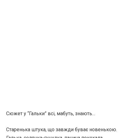
Сюжет у “Гальки” всі, мабуть, знають…
Старенька штука, що завжди буває новенькою.
Галька, селянка-гуцулка, панича покохала…