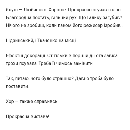
Януш — Любченко. Хороше. Прекрасно згучав голос.
Благородна постать, вільний рух. Що Гальку загубив?
Нічого не зробиш, коли паном його режисер ізробив…
І Ідзинський, і Ткаченко на місці.
Ефектні декорації. От тільки в першій дії ота завіса
трохи псувала. Треба її чимось замінити.
Так, питаю, чого було страшно? Давно треба було
поставити.
Хор — также справивсь.
Прекрасна вистава!