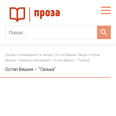
Skip
to
content
Проза
>
Оповідання та твори
>
Остап Вишня: Твори
>
Остап
Вишня - Усмішки театральні
>
Остап Вишня – “Галька”
Остап Вишня – “Галька”