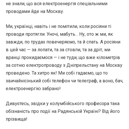
не знали, що вся електроенергія спеціальними
проводами йде на Москву.
Ми, українці, навіть і не помітили, коли росіяни ті
проводи протягли. Уночі, мабуть… Ну, ото ж ми, як
завжди, по трудах повечеряємо, та й спать. А росіяни
в цей час — за лопати, та за стовпи, та за дріт, ми
вранці прокидаємося — і не туди, що вже кілометрів
за сотню електропроводу з Дніпрельстану на Москву
проведено. Та хитро як! Ми собі гадаємо, що то
звичайнісінький собі телефон чи телеграф, а воно, бач,
електроенергію забрано!
Дивуєтесь, звідки у колумбійського професора така
обізнаність про події на Радянській Україні? Від його
прізвища!