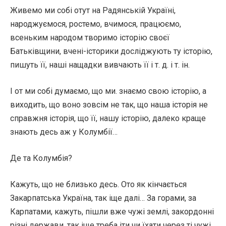
Живемо ми собі отут на Радянській Україні,
народжуємося, ростемо, вчимося, працюємо,
всеньким народом творимо історію своєї
Батьківщини, вчені-історики досліджують ту історію,
пишуть її, наші нащадки вивчають її і т. д. і т. ін.
І от ми собі думаємо, що ми. знаємо свою історію, а
виходить, що воно зовсім не так, що наша історія не
справжня історія, що її, нашу історію, далеко краще
знають десь аж у Колумбії…
Де та Колумбія?
Кажуть, що не близько десь. Ото як кінчається
Закарпатська Україна, так іще далі… За горами, за
Карпатами, кажуть, пішли вже чужі землі, закордонні
різні держави, так іще треба іти чи їхати через ті чужі