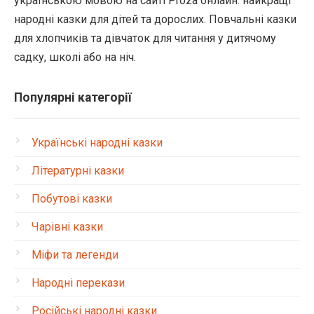
українською мовою на сайті Proza онлайн: найкращі
народні казки для дітей та дорослих. Повчальні казки
для хлопчиків та дівчаток для читання у дитячому
садку, школі або на ніч.
Популярні категорії
Українські народні казки
Літературні казки
Побутові казки
Чарівні казки
Міфи та легенди
Народні перекази
Російські народні казки