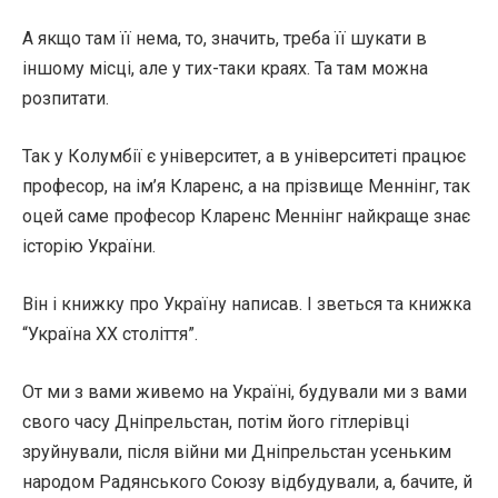
А якщо там її нема, то, значить, треба її шукати в
іншому місці, але у тих-таки краях. Та там можна
розпитати.
Так у Колумбії є університет, а в університеті працює
професор, на ім’я Кларенс, а на прізвище Меннінг, так
оцей саме професор Кларенс Меннінг найкраще знає
історію України.
Він і книжку про Україну написав. І зветься та книжка
“Україна XX століття”.
От ми з вами живемо на Україні, будували ми з вами
свого часу Дніпрельстан, потім його гітлерівці
зруйнували, після війни ми Дніпрельстан усеньким
народом Радянського Союзу відбудували, а, бачите, й