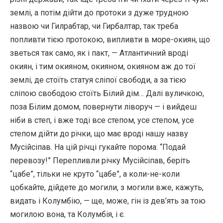
землі, а потім дійти до протоки з дуже трудною
назвою чи Гилрабтар, чи Гирбалтар, так треба
попливти тією протокою, випливти в море-окиян, що
зветься так само, як і пакт, — Атлантичний вроді
окиян, і тим окияном, окияном, окияном аж до тої
землі, де стоїть статуя сліпої свободи, а за тією
сліпою свободою стоїть Білий дім… Далі вуличкою,
поза Білим домом, повернути ліворуч — і вийдеш
ніби в степ, і вже тоді все степом, усе степом, усе
степом дійти до річки, що має вроді нашу назву
Мусійсіпав. На цій річці гукайте порома: “Подай
перевозу!” Перепливли річку Мусійсіпав, беріть
“цабе”, тільки не круто “цабе”, а коли-не-коли
цобкайте, дійдете до могили, з могили вже, кажуть,
видать і Колумбію, — ще, може, гін із дев’ять за тою
могилою вона, та Колумбія, і є.