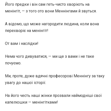
Його предки і він сам геть-чисто хворіють на
менінгіт, — з того ото вони Меннінгами й звуться.
А відомо, що може нагородити людина, коли вона
перехворіє на менінгіт!
От вам і наслідки!
Нема чого дивуватися, — ми ще з вами і не таке
почуємо.
Ми, проте, дуже вдячні професорові Меннінгу за таку
увагу до нашої історії.
На його честь наші жінки прозвали наймодніші свої
капелюшки — менінгітками!