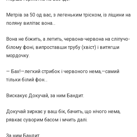
Метрів за 50 од вас, з легеньким тріском, із ліщини на
поляну вилітає вона…
Вона не біжить, а летить, червона-червона на сліпучо-
білому фоні, випроставши трубу (хвіст) і витягши
мордочку.
— Бах!—легкий стрибок і червоного нема,—самий
тільки білий фон…
Вискакує Докучай, за ним Бандит.
Докучай зиркає у ваш бік, бачить, що нічого нема,
рявкає суворим басом і мчить далі.
За ним Бандит.