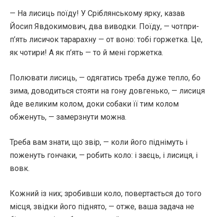
— На лисиць поїду! У Сріблянському ярку, казав
Йосип Явдокимович, два виводки. Поїду, — чотпри-
п’ять лисичок тарарахну — от воно: тобі горжетка. Це,
як чотири! А як п’ять — то й мені горжетка.
Полювати лисиць, — одягатись треба дуже тепло, бо
зима, доводиться стояти на гону довгенько, — лисиця
йде великим колом, доки собаки її тим колом
обженуть, — замерзнути можна.
Треба вам знати, що звір, — коли його піднімуть і
поженуть гончаки, — робить коло: і заєць, і лисиця, і
вовк.
Кожний із них; зробивши коло, повертається до того
місця, звідки його піднято, — отже, ваша задача не