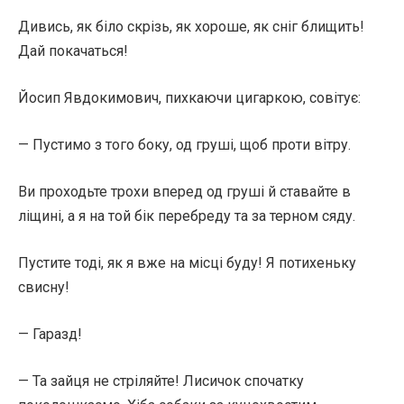
Дивись, як біло скрізь, як хороше, як сніг блищить!
Дай покачаться!
Йосип Явдокимович, пихкаючи цигаркою, совітує:
— Пустимо з того боку, од груші, щоб проти вітру.
Ви проходьте трохи вперед од груші й ставайте в
ліщині, а я на той бік перебреду та за терном сяду.
Пустите тоді, як я вже на місці буду! Я потихеньку
свисну!
— Гаразд!
— Та зайця не стріляйте! Лисичок спочатку