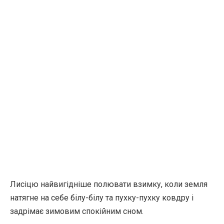
Лисіцю найвигідніше полювати взимку, коли земля
натягне на себе білу-білу та пухку-пухку ковдру і
задрімає зимовим спокійним сном.