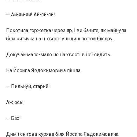
— Ай-яй-яй! Ай-яй-яй!
Покотила горжетка через яр, і ви бачите, як майнула
біла китичка на її хвості у ліщині по той бік яру.
Докучай мало-мало не на хвості в неї сидить.
На Йосипа Явдокимовича пішла.
— Пильнуй, старий!
Аж ось:
— Бах!
Дим і снігова курява біля Йосипа Явдокимовича.