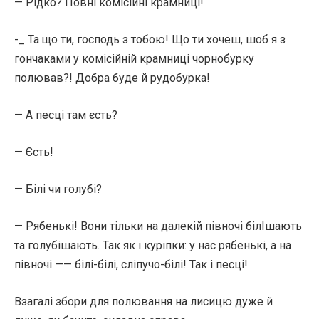
— Рідко? Повні комісійні крамниці!
-_ Та що ти, господь з тобою! Що ти хочеш, шоб я з
гончаками у комісійній крамниці чорнобурку
полював?! Добра буде й рудобурка!
— А песці там єсть?
— Єсть!
— Білі чи голубі?
— Рябенькі! Вони тільки на далекій півночі білІшають
та голубішають. Так як і куріпки: у нас рябенькі, а на
півночі —— білі-білі, сліпучо-білі! Так і песці!
Взагалі збори для полювання на лисицю дуже й