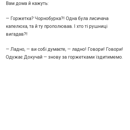
Вам дома й кажуть:
— Горжетка? Чорнобурка?! Одна була лисичача
капелюха, та й ту прополював. І хто ті рушниці
вигадав?!
— Ладно, — ви собі думаєте, — ладно! Говори! Говори!
Одужає Докучай — знову за горжетками їздитимемо.