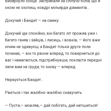
Визирнуло сонце. Застрибали на сліпучо-білій, що й
оком не охопиш, ковдрі мільярди діамантів…
Докучай і Бандит — на смику.
Докучай іде спокійно, він багато літ прожив уже і
багато ганяв і зайців, і лисиць, і вовків, — його вже
нічим не здивуєш, а Бандит тільки друге поле
починає, — він то рвоне вперед, то повернеться до
вас і намагається, підстрибнувши, покласти передні
лапи вам на груди, то знову — вперед.
Нервується Бандит…
Рветься і так жалібно-жалібно скавучить.
— Пусти,— мовляв,— дай побігать, дай натішиться!