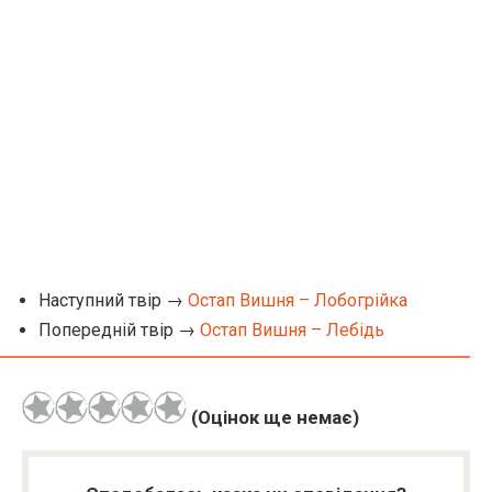
Наступний твір →
Остап Вишня – Лобогрійка
Попередній твір →
Остап Вишня – Лебідь
(Оцінок ще немає)