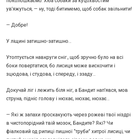
поколошкаємо. Хіба собаки за куцохвостим
ув’яжуться, — ну, тоді битимемо, щоб собак звільнити!
— Добре!
У ліщині затишно-затишно…
Утоптується навкруги сніг., щоб зручно було на всі
боки повертатися, бо лисиця може вискочити і
зцюдова, і студова, і спереду, і ззаду…
Докучай ліг і лежить біля ніг, а Бандит нап’явся, мов
струна, підніс голову і нюхає, нюхає, нюхає…
— Які ж запахи проскакують через рожеві твої ніздрі
в чистопорідний твій мозок, Бандите? Які? Чи
фіалковий од рипиці пишної “труби” хитрої лисиці, чи