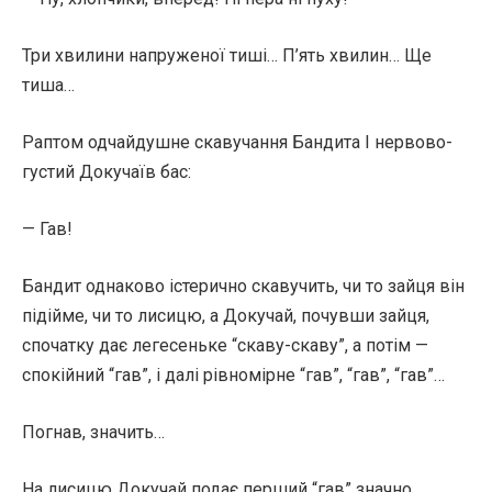
Три хвилини напруженої тиші… П’ять хвилин… Ще
тиша…
Раптом одчайдушне скавучання Бандита І нервово-
густий Докучаїв бас:
— Гав!
Бандит однаково істерично скавучить, чи то зайця він
підійме, чи то лисицю, а Докучай, почувши зайця,
спочатку дає легесеньке “скаву-скаву”, а потім —
спокійний “гав”, і далі рівномірне “гав”, “гав”, “гав”…
Погнав, значить…
На лисицю Докучай подає перший “гав” значно