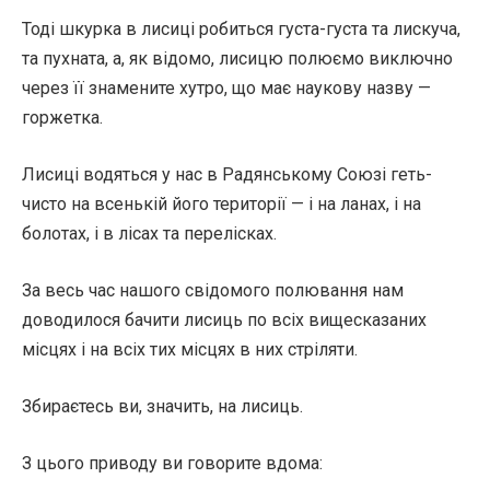
Тоді шкурка в лисиці робиться густа-густа та лискуча,
та пухната, а, як відомо, лисицю полюємо виключно
через її знамените хутро, що має наукову назву —
горжетка.
Лисиці водяться у нас в Радянському Союзі геть-
чисто на всенькій його території — і на ланах, і на
болотах, і в лісах та перелісках.
За весь час нашого свідомого полювання нам
доводилося бачити лисиць по всіх вищесказаних
місцях і на всіх тих місцях в них стріляти.
Збираєтесь ви, значить, на лисиць.
З цього приводу ви говорите вдома: