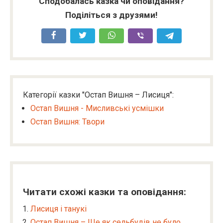
Сподобалась казка чи оповідання?
Поділіться з друзями!
Категорії казки "Остап Вишня – Лисиця":
Остап Вишня - Мисливські усмішки
Остап Вишня: Твори
Читати схожі казки та оповідання:
Лисиця і танукі
Остап Вишня – Ще як сельбудів не було