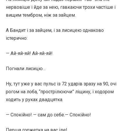
нервовіше і йде за нею, гавкаючи трохи частіше і
вищим тембром, ніж за зайцем.
А Бандит і за зайцем, і за лисицею однаково
істерично:
— Ай-яй-яй! Ай-яй-яй!
Погнали лисицю…
Ну, тут уже у вас пульс із 72 ударів зразу на 90, очі
рогом на лоба, “прострілюючи” ліщину, і ходором
ходить у руках двадцятка.
— Спокійно! — сам до себе.— Спокійно!
Перша горжетка на вас іде!