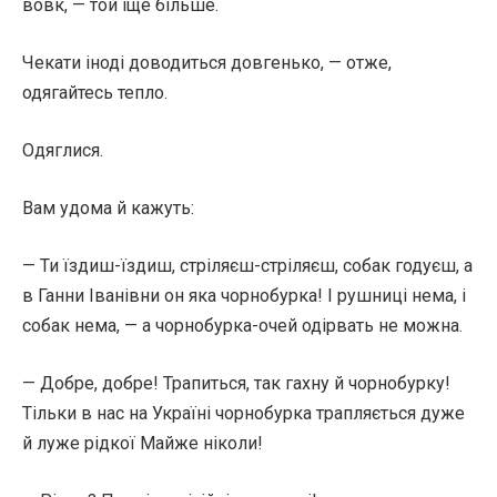
вовк, — той іще більше.
Чекати іноді доводиться довгенько, — отже,
одягайтесь тепло.
Одяглися.
Вам удома й кажуть:
— Ти їздиш-їздиш, стріляєш-стріляєш, собак годуєш, а
в Ганни Іванівни он яка чорнобурка! І рушниці нема, і
собак нема, — а чорнобурка-очей одірвать не можна.
— Добре, добре! Трапиться, так гахну й чорнобурку!
Тільки в нас на Україні чорнобурка трапляється дуже
й луже рідкої Майже ніколи!