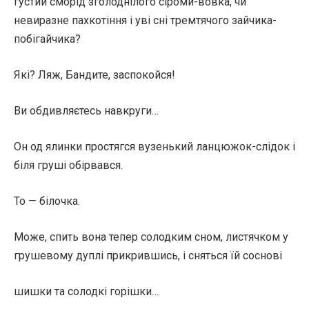
густий сморід зголоднілого сіроми-вовка, чи
невиразне пахкотіння і уві сні тремтячого зайчика-
побігайчика?
Які? Ляж, Бандите, заспокойся!
Ви обдивляєтесь навкруги…
Он од ялинки простягся вузенький ланцюжок-слідок і
біля груші обірвався.
То — білочка.
Може, спить вона тепер солодким сном, листячком у
грушевому дуплі прикрившись, і сняться їй соснові
шишки та солодкі горішки…