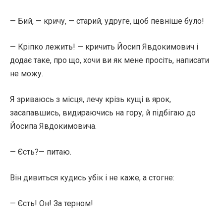
— Бий, — кричу, — старий, удруге, щоб певніше було!
— Кріпко лежить! — кричить Йосип Явдокимович і
додає таке, про що, хочи ви як мене просіть, написати
не можу.
Я зриваюсь з місця, лечу крізь кущі в ярок,
засапавшись, видираючись на гору, й підбігаю до
Йосипа Явдокимовича.
— Єсть?— питаю.
Він дивиться кудись убік і не каже, а стогне:
— Єсть! Он! За терном!