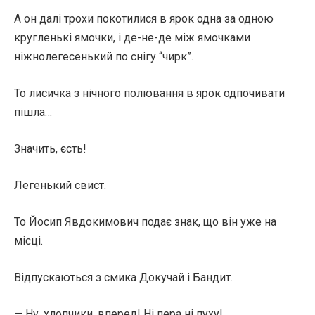
А он далі трохи покотилися в ярок одна за одною
кругленькі ямочки, і де-не-де між ямочками
ніжнолегесенький по снігу “чирк”.
То лисичка з нічного полювання в ярок одпочивати
пішла…
Значить, єсть!
Легенький свист.
То Йосип Явдокимович подає знак, що він уже на
місці.
Відпускаються з смика Докучай і Бандит.
— Ну, хлопчики, вперед! Ні пера ні пуху!