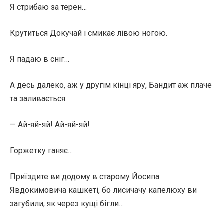
Я стрибаю за терен…
Крутиться Докучай і смикає лівою ногою.
Я падаю в сніг…
А десь далеко, аж у другім кінці яру, Бандит аж плаче
та заливається:
— Ай-яй-яй! Ай-яй-яй!
Горжетку ганяє…
Приїздите ви додому в старому Йосипа
Явдокимовича кашкеті, бо лисичачу капелюху ви
загубили, як через кущі бігли…