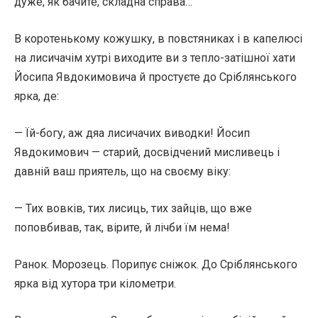
дуже, як бачите, складна справа…
В коротенькому кожушку, в повстяниках і в капелюсі
на лисичачім хутрі виходите ви з тепло-затішної хати
Йосипа Явдокимовича й простуєте до Сріблянського
ярка, де:
— Їй-богу, аж дяа лисичачих виводки! Йосип
Явдокимович — старий, досвідчений мисливець і
давній ваш приятель, що на своєму віку:
— Тих вовків, тих лисиць, тих зайців, що вже
поповбивав, так, вірите, й лічби їм нема!
Ранок. Морозець. Порипує сніжок. До Сріблянського
ярка від хутора три кілометри.