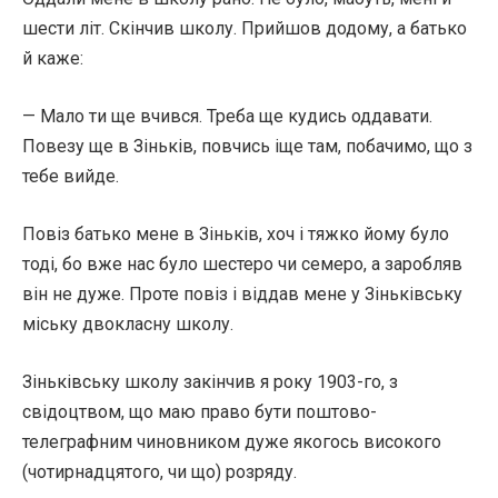
шести літ. Скінчив школу. Прийшов додому, а батько
й каже:
— Мало ти ще вчився. Треба ще кудись оддавати.
Повезу ще в Зіньків, повчись іще там, побачимо, що з
тебе вийде.
Повіз батько мене в Зіньків, хоч і тяжко йому було
тоді, бо вже нас було шестеро чи семеро, а заробляв
він не дуже. Проте повіз і віддав мене у Зіньківську
міську двокласну школу.
Зіньківську школу закінчив я року 1903-го, з
свідоцтвом, що маю право бути поштово-
телеграфним чиновником дуже якогось високого
(чотирнадцятого, чи що) розряду.