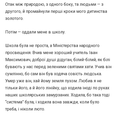
Отак між природою, з одного боку, та людьми — з
другого, й промайнули перші кроки мого дитинства
золотого.
Потім — оддали мене в школу.
Школа була не проста, а Міністерства народного
просвещенія. Вчив мене хороший учитель Іван
Максимович, доброї душі дідуган, білий-білий, як білі
бувають у нас перед зеленими святами хати. Учив він
сумлінно, бо сам він був ходяча совість людська.
Умер уже він, хай йому земля пухом. Любив я не
тільки його, а й його лінійку, що ходила іноді по руках
наших школярських замурзаних. Ходила, бо така тоді
“система” була, і ходила вона завжди, коли було
треба, і ніколи люто.