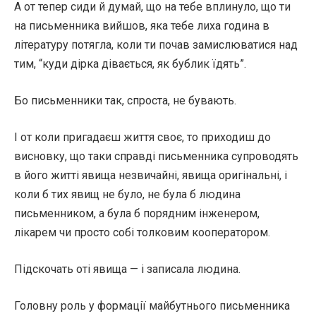
А от тепер сиди й думай, що на тебе вплинуло, що ти
на письменника вийшов, яка тебе лиха година в
літературу потягла, коли ти почав замислюватися над
тим, “куди дірка дівається, як бублик їдять”.
Бо письменники так, спроста, не бувають.
І от коли пригадаєш життя своє, то приходиш до
висновку, що таки справді письменника супроводять
в його житті явища незвичайні, явища оригінальні, і
коли б тих явищ не було, не була б людина
письменником, а була б порядним інженером,
лікарем чи просто собі толковим кооператором.
Підскочать оті явища — і записала людина.
Головну роль у формації майбутнього письменника