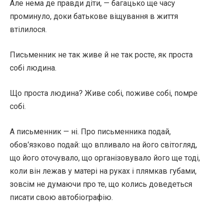
Але нема де правди діти, — багацько ще часу
проминуло, доки батькове віщування в життя
втілилося.
Письменник не так живе й не так росте, як проста
собі людина.
Що проста людина? Живе собі, поживе собі, помре
собі.
А письменник — ні. Про письменника подай,
обов’язково подай: що впливало на його світогляд,
що його оточувало, що організовувало його ще тоді,
коли він лежав у матері на руках і плямкав губами,
зовсім не думаючи про те, що колись доведеться
писати свою автобіографію.