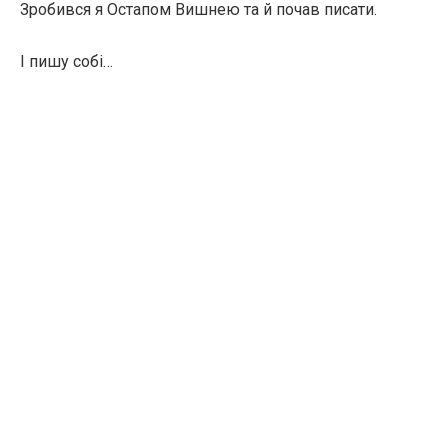
Зробився я Остапом Вишнею та й почав писати.
І пишу собі…