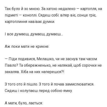
Так було й зо мною. За хатою недалеко — картопля, на
підметі — коноплі. Сядеш собі: вітер віє, сонце гріє,
картоплиння навіває думки.
І все думаєш, думаєш, думаєш…
Аж поки мати не крикне:
— Піди подивися, Мелашко, чи не заснув там часом
Павло? Та обережненько, не налякай, щоб сорочки не
закаляв. Хіба на них наперешся?!
З того ото й пішло. З того й почав замислюватися.
Сидиш і колупаєш перед собою ямку.
А мати, було, лається: