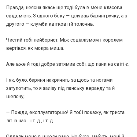
Правда, неясна якась ще тоді була в мене класова
свідомість. З одного боку — цілував барині ручку, а з
другого — клумби квіткові їй толочив.
Чистий тобі лейборист. Між соціалізмом і королем
вертівся, як мокра миша.
Але вже й тоді добре затямив собі, що пани на світі є.
І як, було, бариня накричить за щось та ногами
затупотить, то я залізу під панську веранду та й
шепочу;
— Пожди, експлуататоршо! Я тобі покажу, як триста
літ із нас… і т. д., і т. д.
Оддали мене в школу рано. Не було, мабуть, мені й