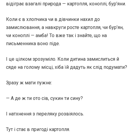
відіграє взагалі природа — картопля, коноплі, бур’яни.
Коли є в хлопчика чи в дівчинки нахил до
замислювання, а навкруги росте картопля, чи бур’ян,
чи коноплі — амба! То вже так і знайте, що на
письменника воно піде.
І це цілком зрозуміло. Коли дитина замислиться й
сяде на голому місці, хіба їй дадуть як слід подумати?
Зразу ж мати пужне:
— А де ж ти ото сів, сукин ти сину?
І натхнення з переляку розвіялось.
Тут і стає в пригоді картопля.