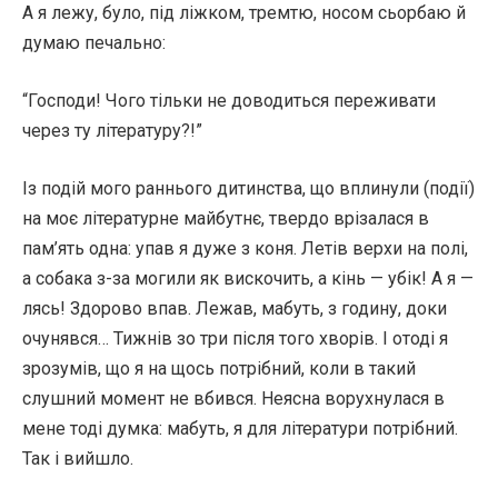
А я лежу, було, під ліжком, тремтю, носом сьорбаю й
думаю печально:
“Господи! Чого тільки не доводиться переживати
через ту літературу?!”
Із подій мого раннього дитинства, що вплинули (події)
на моє літературне майбутнє, твердо врізалася в
пам’ять одна: упав я дуже з коня. Летів верхи на полі,
а собака з-за могили як вискочить, а кінь — убік! А я —
лясь! Здорово впав. Лежав, мабуть, з годину, доки
очунявся… Тижнів зо три після того хворів. І отоді я
зрозумів, що я на щось потрібний, коли в такий
слушний момент не вбився. Неясна ворухнулася в
мене тоді думка: мабуть, я для літератури потрібний.
Так і вийшло.