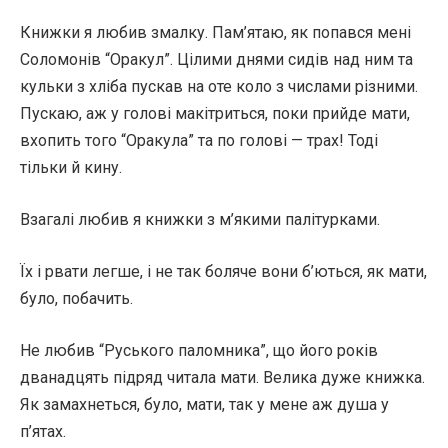
Книжки я любив змалку. Пам’ятаю, як попався мені
Соломонів “Оракул”. Цілими днями сидів над ним та
кульки з хліба пускав на оте коло з числами різними.
Пускаю, аж у голові макітриться, поки прийде мати,
вхопить того “Оракула” та по голові — трах! Тоді
тільки й кину.
Взагалі любив я книжки з м’якими палітурками.
Їх і рвати легше, і не так боляче вони б’ються, як мати,
було, побачить.
Не любив “Руського паломника”, що його років
дванадцять підряд читала мати. Велика дуже книжка.
Як замахнеться, було, мати, так у мене аж душа у
п’ятах.