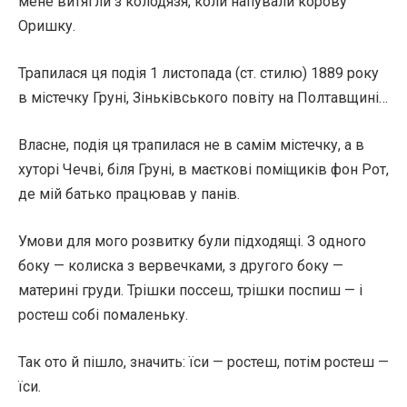
мене витягли з колодязя, коли напували корову
Оришку.
Трапилася ця подія 1 листопада (ст. стилю) 1889 року
в містечку Груні, Зіньківського повіту на Полтавщині…
Власне, подія ця трапилася не в самім містечку, а в
хуторі Чечві, біля Груні, в маєткові поміщиків фон Рот,
де мій батько працював у панів.
Умови для мого розвитку були підходящі. З одного
боку — колиска з вервечками, з другого боку —
материні груди. Трішки поссеш, трішки поспиш — і
ростеш собі помаленьку.
Так ото й пішло, значить: їси — ростеш, потім ростеш —
їси.