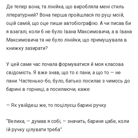
Де тепер вона, та лінійка, що виробляла мені стиль
літературний? Вона перша пройшлася по руці моїй,
оцій самій, що оце пише автобіографію. А чи писав би
я взагалі, коли б не було Івана Максимовича, а в Івана
Максимовича та не було лінійки, що примушувала в
книжку зазирати?
У цей саме час почала формуватися й моя класова
свідомість. Я вже знав, що то є пани, а що то — не
пани. Частенько-бо, було, батько посилає з чимось до
барині в горниці, а посилаючи, каже:
— Як увійдеш же, то поцілуєш барині ручку.
“Велика, — думав я собі, — значить, бариня цабе, коли
їй ручку цілувати треба”.