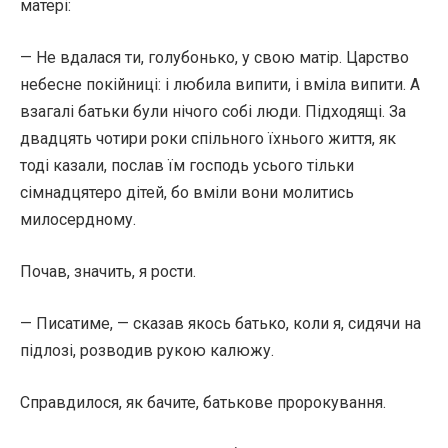
матері:
— Не вдалася ти, голубонько, у свою матір. Царство
небесне покійниці: і любила випити, і вміла випити. А
взагалі батьки були нічого собі люди. Підходящі. За
двадцять чотири роки спільного їхнього життя, як
тоді казали, послав їм господь усього тільки
сімнадцятеро дітей, бо вміли вони молитись
милосердному.
Почав, значить, я рости.
— Писатиме, — сказав якось батько, коли я, сидячи на
підлозі, розводив рукою калюжу.
Справдилося, як бачите, батькове пророкування.