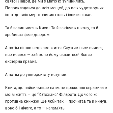
святої Лаври, де ми з матір’ю зупинились.
Поприкладався до всіх мощей, до всіх чудотворних
ікон, до всіх мироточивих голів і іспити склав.
Та й залишився в Києві. Та й закінчив школу, та й
зробився фельдшером.
А потім пішло нецікаве життя. Служив і все вчився,
все вчився — хай воно йому сказиться! Все за
екстерна правив.
А потім до університету вступив.
Книга, що найсильніше на мене враження справила в
моїм житті, — це “Катехізис” Філарета. До чого ж
противна книжка! Ще якби так — прочитав та й кинув,
воно б і нічого, а то — напам’ять.