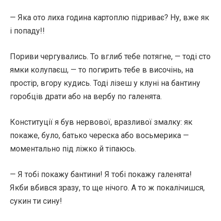
— Яка ото лиха година картоплю підриває? Ну, вже як
і попаду!!
Пориви чергувались. То вглиб тебе потягне, — тоді сто
ямки колупаєш, — то погирить тебе в височінь, на
простір, вгору кудись. Тоді лізеш у клуні на бантину
горобців драти або на вербу по галенята.
Конституції я був нервової, вразливої змалку: як
покаже, було, батько череска або восьмерика —
моментально під ліжко й тіпаюсь.
— Я тобі покажу бантини! Я тобі покажу галенята!
Якби вбився зразу, то ще нічого. А то ж покалічишся,
сукин ти сину!