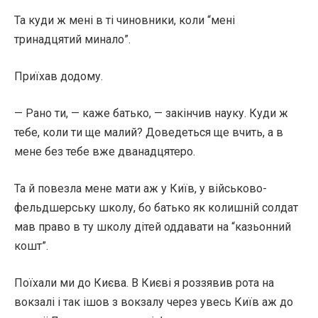
Та куди ж мені в ті чиновники, коли “мені
тринадцятий минало”.
Приїхав додому.
— Рано ти, — каже батько, — закінчив науку. Куди ж
тебе, коли ти ще малий? Доведеться ще вчить, а в
мене без тебе вже дванадцятеро.
Та й повезла мене мати аж у Київ, у військово-
фельдшерську школу, бо батько як колишній солдат
мав право в ту школу дітей оддавати на “казьонний
кошт”.
Поїхали ми до Києва. В Києві я роззявив рота на
вокзалі і так ішов з вокзалу через увесь Київ аж до