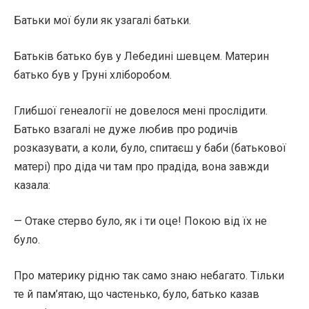
Батьки мої були як узагалі батьки.
Батьків батько був у Лебедині шевцем. Материн
батько був у Груні хліборобом.
Глибшої генеалогії не довелося мені прослідити.
Батько взагалі не дуже любив про родичів
розказувати, а коли, було, спитаєш у баби (батькової
матері) про діда чи там про прадіда, вона завжди
казала:
— Отаке стерво було, як і ти оце! Покою від їх не
було.
Про материку рідню так само знаю небагато. Тільки
те й пам’ятаю, що частенько, було, батько казав