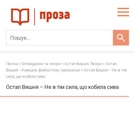
Skip
to
content
Проза
>
Оповідання та твори
>
Остап Вишня: Твори
>
Остап
Вишня - Усмішки, фейлетони, гуморески
>
Остап Вишня – Не в тім
сила, що кобила сива
Остап Вишня – Не в тім сила, що кобила сива