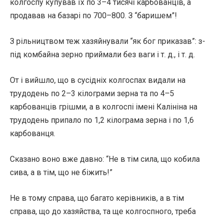
колгоспу купував їх по 3–4 тисячі карбованців, а
продавав на базарі по 700–800. З “баришем”!
З рільництвом теж хазяйнували “як бог приказав”: з-
під комбайна зерно приймали без ваги і т. д., і т. д.
От і вийшло, що в сусідніх колгоспах видали на
трудодень по 2–3 кілограми зерна та по 4–5
карбованців грішми, а в колгоспі імені Калініна на
трудодень припало по 1,2 кілограма зерна і по 1,6
карбованця.
Сказано воно вже давно: “Не в тім сила, що кобила
сива, а в тім, що не біжить!”
Не в тому справа, що багато керівників, а в тім
справа, що до хазяйства, та ще колгоспного, треба