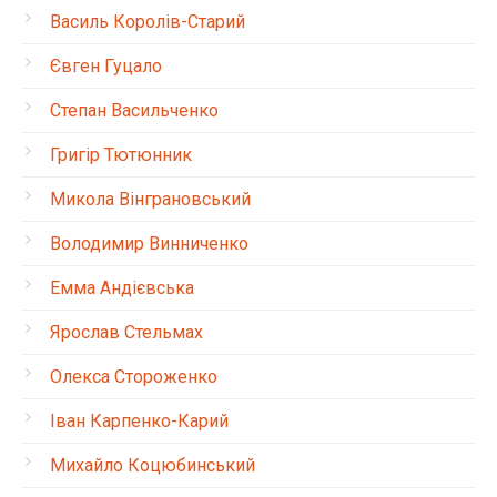
Василь Королів-Старий
Євген Гуцало
Степан Васильченко
Григір Тютюнник
Микола Вінграновський
Володимир Винниченко
Емма Андієвська
Ярослав Стельмах
Олекса Стороженко
Іван Карпенко-Карий
Михайло Коцюбинський