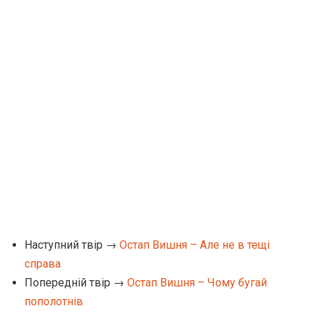
Наступний твір →
Остап Вишня – Але не в тещі
справа
Попередній твір →
Остап Вишня – Чому бугай
пополотнів