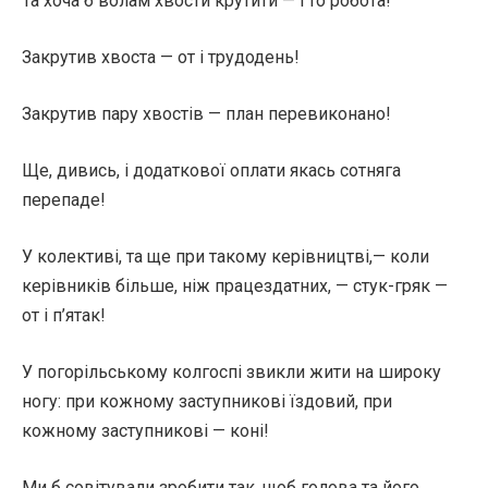
Та хоча б волам хвости крутити — і то робота!
Закрутив хвоста — от і трудодень!
Закрутив пару хвостів — план перевиконано!
Ще, дивись, і додаткової оплати якась сотняга
перепаде!
У колективі, та ще при такому керівництві,— коли
керівників більше, ніж працездатних, — стук-гряк —
от і п’ятак!
У погорільському колгоспі звикли жити на широку
ногу: при кожному заступникові їздовий, при
кожному заступникові — коні!
Ми б совітували зробити так, щоб голова та його