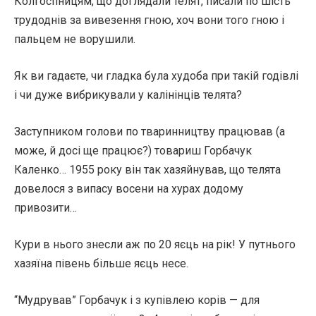
Колгоспницям, що доглядали телят, писали по шість
трудоднів за вивезення гною, хоч вони того гною і
пальцем не ворушили.
Як ви гадаєте, чи гладка була худоба при такій годівлі
і чи дуже вибрикували у калінінців телята?
Заступником голови по тваринництву працював (а
може, й досі ще працює?) товариш Горбачук
Каленко… 1955 року він так хазяйнував, що телята
довелося з випасу восени на хурах додому
привозити…
Кури в нього знесли аж по 20 яєць на рік! У путнього
хазяїна півень більше яєць несе.
“Мудрував” Горбачук і з купівлею корів — для