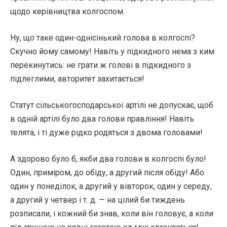
щодо керівництва колгоспом.
Ну, що таке один-однісінький голова в колгоспі?
Скучно йому самому! Навіть у підкидного нема з ким
перекинутись: не грати ж голові в підкидного з
підлеглими, авторитет захитається!
Статут сільськогосподарської артілі не допускає, щоб
в одній артілі було два голови правління! Навіть
телята, і ті дуже рідко родяться з двома головами!
А здорово було б, якби два голови в колгоспі було!
Один, приміром, до обіду, а другий після обіду! Або
один у понеділок, а другий у вівторок, один у середу,
а другий у четвер і т. д. — на цілий би тиждень
розписали, і кожний би знав, коли він головує, а коли