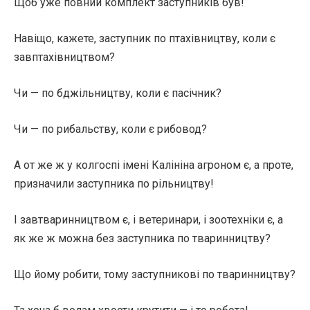
Щоб уже повний комплект заступників був!
Навіщо, кажете, заступник по птахівництву, коли є
завптахівництвом?
Чи — по бджільництву, коли є пасічник?
Чи — по рибальству, коли є рибовод?
А от же ж у колгоспі імені Калініна агроном є, а проте,
призначили заступника по рільництву!
І завтваринництвом є, і ветеринари, і зоотехніки є, а
як же ж можна без заступника по тваринництву?
Що йому робити, тому заступникові по тваринництву?