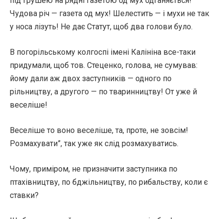
під грушею на рядні газетою од мух одганяється!
Чудова річ — газета од мух! Шелестить — і мухи не так
у носа лізуть! Не дає Статут, щоб два голови було.
В погорільському колгоспі імені Калініна все-таки
придумали, щоб тов. Стеценко, голова, не сумував:
йому дали аж двох заступників — одного по
рільництву, а другого — по тваринництву! От уже й
веселіше!
Веселіше то воно веселіше, та, проте, не зовсім!
Розмахувати”, так уже як слід розмахуватись.
Чому, приміром, не призначити заступника по
птахівництву, по бджільництву, по рибальству, коли є
ставки?