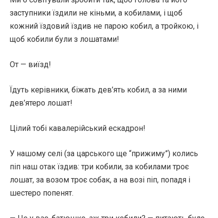
заступники їздили не кіньми, а кобилами, і щоб
кожний їздовий їздив не парою кобил, а тройкою, і
щоб кобили були з лошатами!
От — виїзд!
Їдуть керівники, біжать дев’ять кобил, а за ними
дев’ятеро лошат!
Цілий тобі кавалерійський ескадрон!
У нашому селі (за царського ще “прижиму”) колись
піп наш отак їздив: три кобили, за кобилами троє
лошат, за возом троє собак, а на возі піп, попадя і
шестеро попенят.