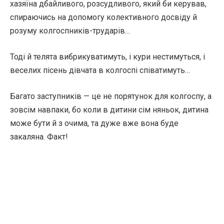
хазяїна дбайливого, розсудливого, який би керував,
спираючись на допомогу колективного досвіду й
розуму колгоспників-трударів…
Тоді й телята вибрикуватимуть, і кури нестимуться, і
веселих пісень дівчата в колгоспі співатимуть…
Багато заступників — це не порятунок для колгоспу, а
зовсім навпаки, бо коли в дитини сім няньок, дитина
може бути й з очима, та дуже вже вона буде
закаляна. Факт!