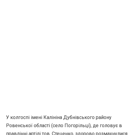
У колгоспі імені Калініна Дубнівського району
Ровенської області (село Погорільці), де головує в
правлінні артілі тов. Стеценко, здорово розмахнулися