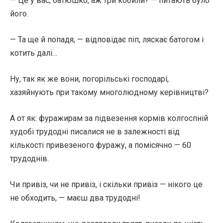
— Це у вас, батюшко, аж три кобили? — питають було
його.
— Та ще й попадя, — відповідає піп, ляскає батогом і
котить далі…
Ну, так як же вони, погорільські господарі,
хазяйнують при такому многолюдному керівництві?
А от як: фуражирам за підвезення кормів колгоспній
худобі трудодні писалися не в залежності від
кількості привезеного фуражу, а помісячно — 60
трудоднів.
Чи привіз, чи не привіз, і скільки привіз — нікого це
не обходить, — маєш два трудодні!