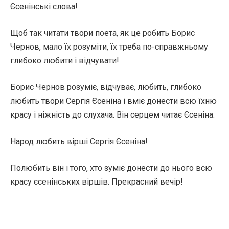
Єсенінські слова!
Щоб так читати твори поета, як це робить Борис
Чернов, мало їх розуміти, їх треба по-справжньому
глибоко любити і відчувати!
Борис Чернов розуміє, відчуває, любить, глибоко
любить твори Сергія Єсеніна і вміє донести всю їхню
красу і ніжність до слухача. Він серцем читає Єсеніна.
Народ любить вірші Сергія Єсеніна!
Полюбить він і того, хто зуміє донести до нього всю
красу єсенінських віршів. Прекрасний вечір!