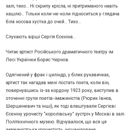
залі, тихо… Ні скрипу крісла, ні притриманого навіть
кашлю… Тільки коли-не-коли підноситься у глядача
біла носова хустка до очей… Тихо…
Слухають вірші Сергія Єсеніна…
Читає артист Російського драматичного театру ім.
Лесі Українки Борис Чернов.
Одягнений у фрак і циліндр, у білих рукавичках,
артист так нагадав мені постать поета, коли він,
повернувшись із-за кордону 1923 року, виступив в
оточенні групи поетів-імажиністів (Рюрик Івнєв,
Шершеневич та інші), як тоді влаштували Сергієві
Єсеніну урочисту “королівську” зустріч у Москві в залі
Політехнічного музею. Відчувалося, що вся ця
імажиністська урочистість, інсценізоване