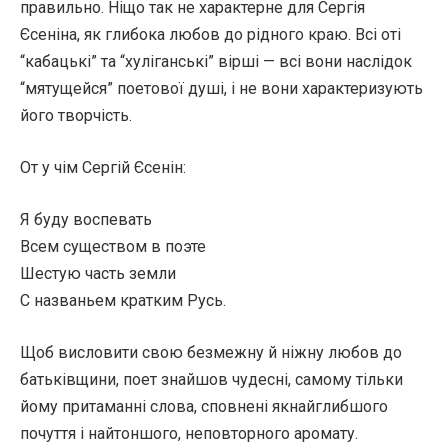
правильно. Ніщо так не характерне для Сергія
Єсеніна, як глибока любов до рідного краю. Всі оті
“кабацькі” та “хуліганські” вірші — всі вони наслідок
“мятущейся” поетової душі, і не вони характеризують
його творчість.
От у чім Сергій Єсенін:
Я буду воспевать
Всем существом в поэте
Шестую часть земли
С названьем кратким Русь.
Щоб висловити свою безмежну й ніжну любов до
батьківщини, поет знайшов чудесні, самому тільки
йому притаманні слова, сповнені якнайглибшого
почуття і найтоншого, неповторного аромату.