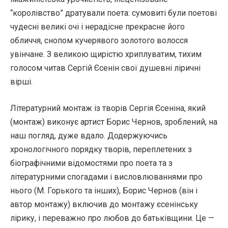
“королівство” дратували поета: сумовиті були поетові
чудесні великі очі і нерадісне прекрасне його
обличчя, снопом кучерявого золотого волосся
увінчане. З великою щирістю хриплуватим, тихим
голосом читав Сергій Єсенін свої душевні ліричні
вірші.
Літературний монтаж із творів Сергія Єсеніна, який
(монтаж) виконує артист Борис Чернов, зроблений, на
наш погляд, дуже вдало. Додержуючись
хронологічного порядку творів, переплетених з
біографічними відомостями про поета та з
літературними спогадами і висловлюваннями про
нього (М. Горького та інших), Борис Чернов (він і
автор монтажу) включив до монтажу єсенінську
лірику, і переважно про любов до батьківщини. Це —