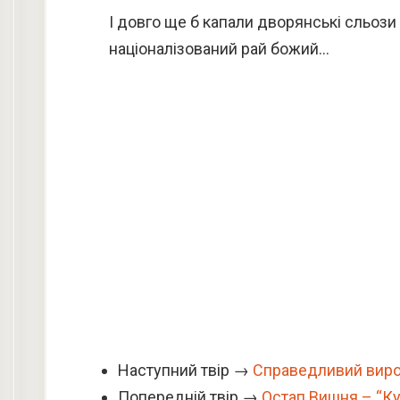
І довго ще б капали дворянські сльози 
націоналізований рай божий…
Наступний твір →
Справедливий вир
Попередній твір →
Остап Вишня – “Ку