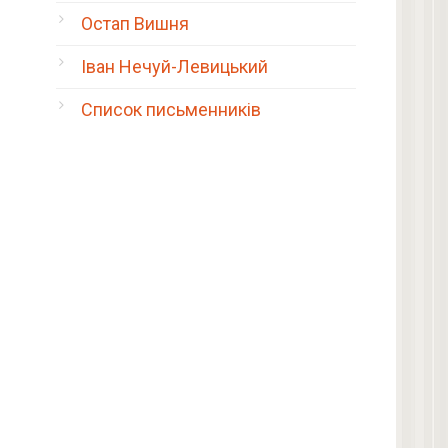
Остап Вишня
Іван Нечуй-Левицький
Список письменників