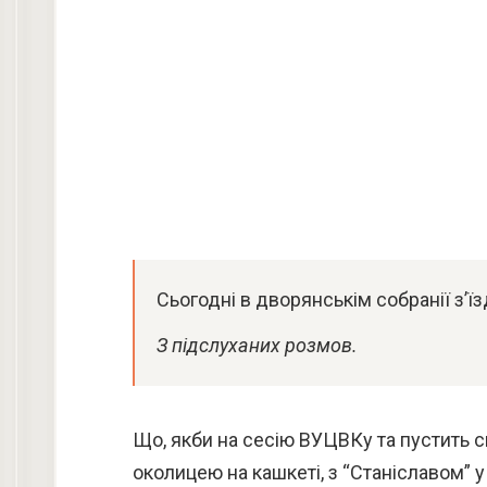
Сьогодні в дворянськім собранії з’їз
З підслуханих розмов.
Що, якби на сесію ВУЦВКу та пустить 
околицею на кашкеті, з “Станіславом” у