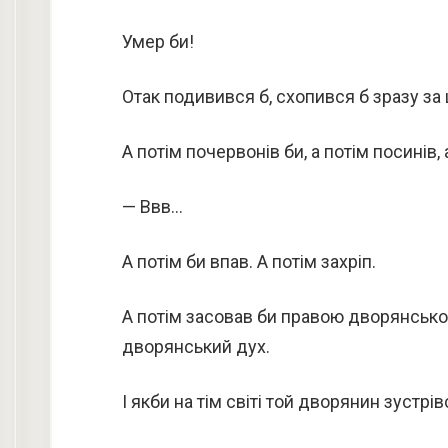
Умер би!
Отак подивився б, схопився б зразу за ці
А потім почервонів би, а потім посинів, 
— Ввв…
А потім би впав. А потім захріп.
А потім засовав би правою дворянсько
дворянський дух.
І якби на тім світі той дворянин зустр