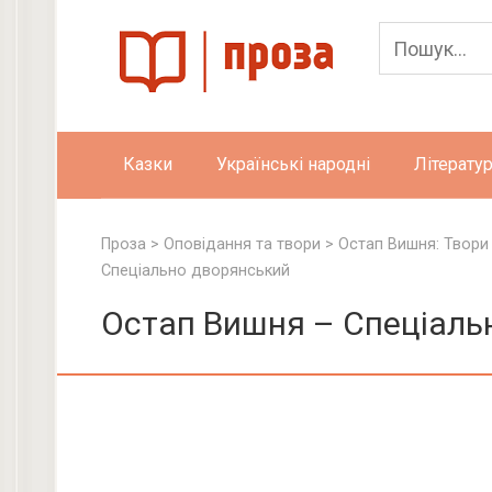
Skip
to
content
Казки
Українські народні
Літератур
Проза
>
Оповідання та твори
>
Остап Вишня: Твори
Спеціально дворянський
Остап Вишня – Спеціаль