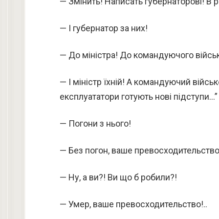
— Змінить! Написать губернаторові! В рі
— І губернатор за них!
— До міністра! До командуючого війсь
— І міністр їхній! А командуючий війсь
експлуататори готують нові підступи…”
— Погони з нього!
— Без погон, ваше превосходительство
— Ну, а ви?! Ви що б робили?!
— Умер, ваше превосходительство!..