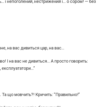
… і непоголений, нестрижений і… о сором! — без
не, на вас дивиться цар, на вас…
о! І на вас не дивиться… А просто говорить:
, експлуататори…”
Та що мовчить?! Кричить: “Правильно!”