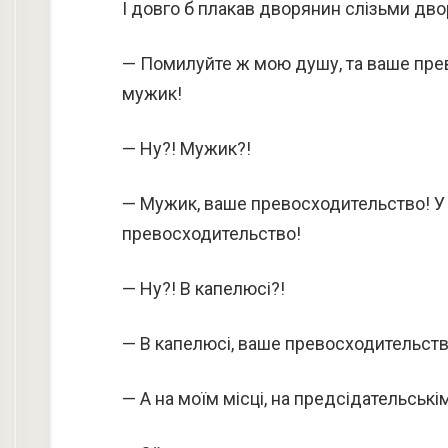
І довго б плакав дворянин слізьми дв
— Помилуйте ж мою душу, та ваше пре
мужик!
— Ну?! Мужик?!
— Мужик, ваше превосходительство! У к
превосходительство!
— Ну?! В капелюсі?!
— В капелюсі, ваше превосходительств
— А на моїм місці, на предсідательські