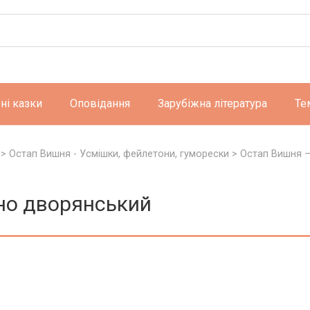
ні казки
Оповідання
Зарубіжна література
Те
>
Остап Вишня - Усмішки, фейлетони, гуморески
>
Остап Вишня 
но дворянський