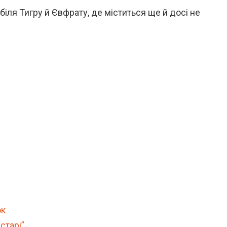
біля Тигру й Євфрату, де міститься ще й досі не
ок
старі”