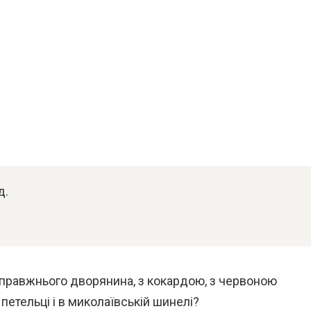
д.
справжнього дворянина, з кокардою, з червоною
 петельці і в миколаївській шинелі?