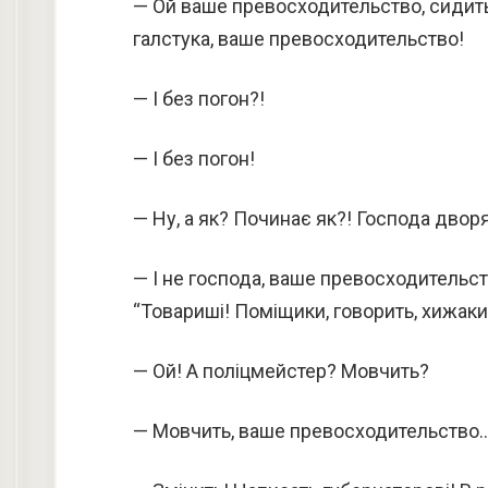
— Ой ваше превосходительство, сидить
галстука, ваше превосходительство!
— І без погон?!
— І без погон!
— Ну, а як? Починає як?! Господа дворя
— І не господа, ваше превосходительств
“Товариші! Поміщики, говорить, хижаки
— Ой! А поліцмейстер? Мовчить?
— Мовчить, ваше превосходительство… 