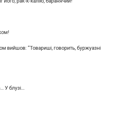
г його, рак-к-калію, баранячий!
ком!
ком вийшов: “Товариші, говорить, буржуазні
… У блузі…