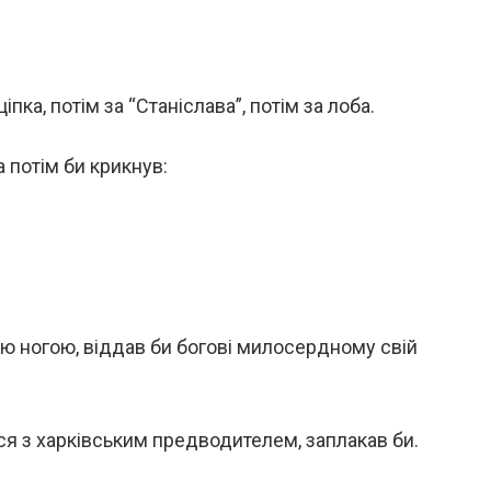
пка, потім за “Станіслава”, потім за лоба.
а потім би крикнув:
ю ногою, віддав би богові милосердному свій
івся з харківським предводителем, заплакав би.