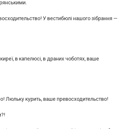
орянськими.
восходительство! У вестибюлі нашого зібрання —
иреї, в капелюсі, в драних чоботях, ваше
о! Люльку курить, ваше превосходительство!
м?!