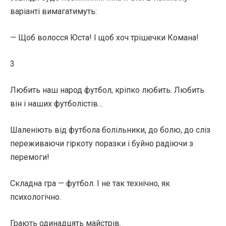
варіанті вимагатимуть:
— Щоб волосся Юста! І щоб хоч трішечки Комана!
3
Любить наш народ футбол, кріпко любить. Любить
він і наших футболістів…
Шаленіють від футбола болільники, до болю, до сліз
переживаючи гіркоту поразки і буйно радіючи з
перемоги!
Складна гра — футбол. І не так технічно, як
психологічно.
Грають одинадцять майстрів.