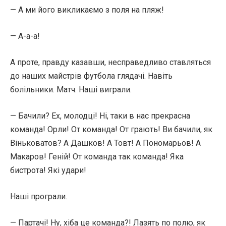
— А ми його викликаємо з поля на пляж!
— А-а-а!
А проте, правду казавши, несправедливо ставляться
до наших майстрів футбола глядачі. Навіть
болільники. Матч. Наші виграли.
— Бачили? Ех, молодці! Ні, таки в нас прекрасна
команда! Орли! От команда! От грають! Ви бачили, як
Віньковатов? А Дашков! А Товт! А Пономарьов! А
Макаров! Геній! От команда так команда! Яка
бистрота! Які удари!
Наші програли.
— Партачі! Ну, хіба це команда?! Лазять по полю, як