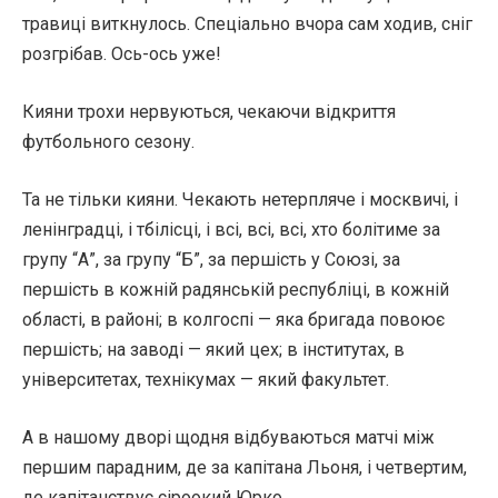
травиці виткнулось. Спеціально вчора сам ходив, сніг
розгрібав. Ось-ось уже!
Кияни трохи нервуються, чекаючи відкриття
футбольного сезону.
Та не тільки кияни. Чекають нетерпляче і москвичі, і
ленінградці, і тбілісці, і всі, всі, всі, хто болітиме за
групу “А”, за групу “Б”, за першість у Союзі, за
першість в кожній радянській республіці, в кожній
області, в районі; в колгоспі — яка бригада повоює
першість; на заводі — який цех; в інститутах, в
університетах, технікумах — який факультет.
А в нашому дворі щодня відбуваються матчі між
першим парадним, де за капітана Льоня, і четвертим,
де капітанствує сіроокий Юрко.