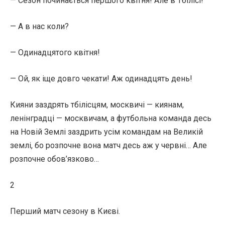
— Сезон починається першого квітня! Але в Тбілісі!
— А в нас коли?
— Одинадцятого квітня!
— Ой, як іще довго чекати! Аж одинадцять день!
Кияни заздрять тбілісцям, москвичі — киянам,
ленінградці — москвичам, а футбольна команда десь
на Новій Землі заздрить усім командам на Великій
землі, бо розпочне вона матч десь аж у червні… Але
розпочне обов’язково…
2
Перший матч сезону в Києві.