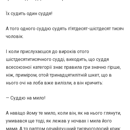
Їх судить один суддя!
А того одного суддю судять п’ятдесят-шістдесят тисяч
чоловік.
І коли прислухаєшся до вироків отого
шістдесятитисячного судді, виходить, що суддя
всесоюзної категорії знає правила гри значно гірше,
ніж, приміром, отой тринадцятилітній шкет, що в
нього очі на лоба вже вилізли, а він кричить:
— Суддю на мило!
А навіщо йому те мило, коли він, як на нього глянути,
умивався ще тоді, як лежав у ночвах і мила його
мама. А то раптом одчайдушний тисячоголосий крик: