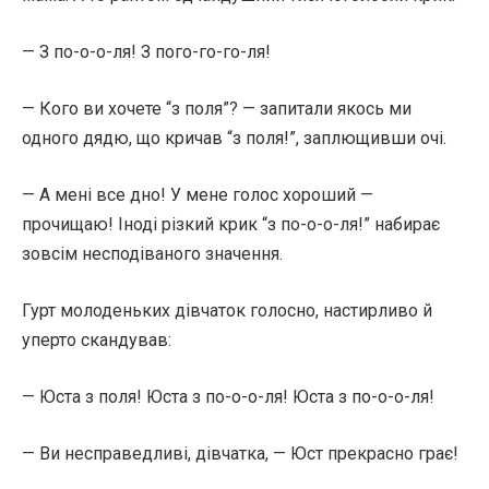
— З по-о-о-ля! З пого-го-го-ля!
— Кого ви хочете “з поля”? — запитали якось ми
одного дядю, що кричав “з поля!”, заплющивши очі.
— А мені все дно! У мене голос хороший —
прочищаю! Іноді різкий крик “з по-о-о-ля!” набирає
зовсім несподіваного значення.
Гурт молоденьких дівчаток голосно, настирливо й
уперто скандував:
— Юста з поля! Юста з по-о-о-ля! Юста з по-о-о-ля!
— Ви несправедливі, дівчатка, — Юст прекрасно грає!