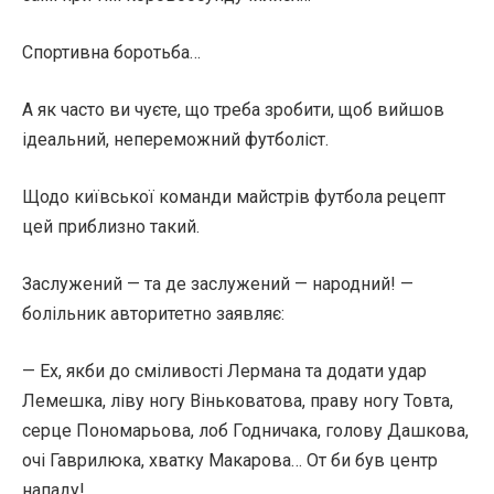
Спортивна боротьба…
А як часто ви чуєте, що треба зробити, щоб вийшов
ідеальний, непереможний футболіст.
Щодо київської команди майстрів футбола рецепт
цей приблизно такий.
Заслужений — та де заслужений — народний! —
болільник авторитетно заявляє:
— Ех, якби до сміливості Лермана та додати удар
Лемешка, ліву ногу Віньковатова, праву ногу Товта,
серце Пономарьова, лоб Годничака, голову Дашкова,
очі Гаврилюка, хватку Макарова… От би був центр
нападу!