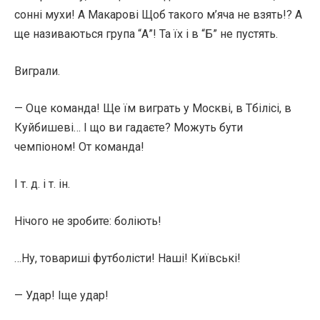
сонні мухи! А Макарові Щоб такого м’яча не взять!? А
ще називаються група “А”! Та їх і в “Б” не пустять.
Виграли.
— Оце команда! Ще їм виграть у Москві, в Тбілісі, в
Куйбишеві… І що ви гадаєте? Можуть бути
чемпіоном! От команда!
І т. д. і т. ін.
Нічого не зробите: боліють!
…Ну, товариші футболісти! Наші! Київські!
— Удар! Іще удар!