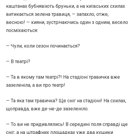
каштанах бубнявіють бруньки, а на київських схилах
витикається зелена травиця, — запахло, отже,
весною! — кияни, зустрічаючись один з одним, весело
посміхаються:
— Чули, коли сезон починається?
— В театрі?
— Та в якому там театрі?! На стадіоні травичка вже
зазеленіла, а ви про театр!
— Та яка там травичка? Ще сніг на стадіоні! На схилах,
щоправда, вже де-не-де зазеленіло.
— То ви не придивлялись! В середині поля справді ще
сніг, а на штрафних площадках уже два кущики