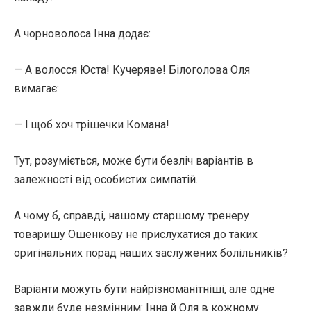
А чорноволоса Інна додає:
— А волосся Юста! Кучеряве! Білоголова Оля
вимагає:
— І щоб хоч трішечки Комана!
Тут, розуміється, може бути безліч варіантів в
залежності від особистих симпатій.
А чому б, справді, нашому старшому тренеру
товаришу Ошенкову не прислухатися до таких
оригінальних порад наших заслужених болільників?
Варіанти можуть бути найрізноманітніші, але одне
завжди буде незмінним: Інна й Оля в кожному