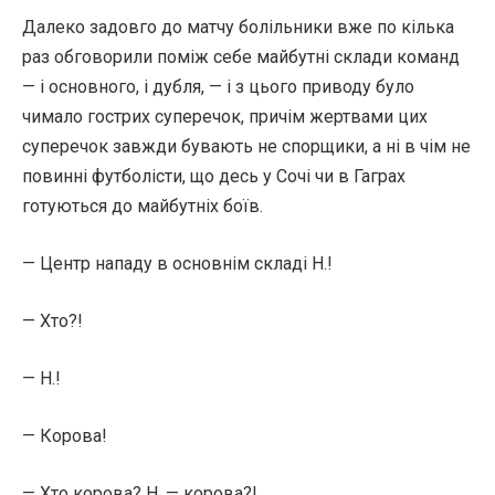
Далеко задовго до матчу болільники вже по кілька
раз обговорили поміж себе майбутні склади команд
— і основного, і дубля, — і з цього приводу було
чимало гострих суперечок, причім жертвами цих
суперечок завжди бувають не спорщики, а ні в чім не
повинні футболісти, що десь у Сочі чи в Гаграх
готуються до майбутніх боїв.
— Центр нападу в основнім складі Н.!
— Хто?!
— Н.!
— Корова!
— Хто корова? Н. — корова?!