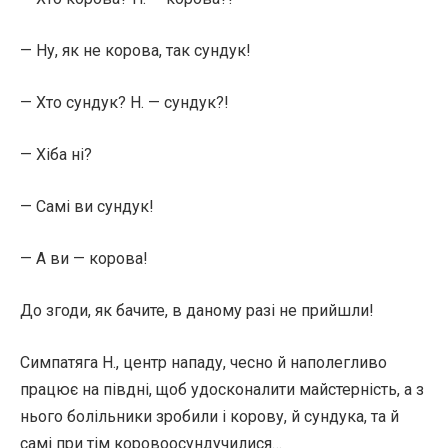
— Ну, як не корова, так сундук!
— Хто сундук? Н. — сундук?!
— Хіба ні?
— Самі ви сундук!
— А ви — корова!
До згоди, як бачите, в даному разі не прийшли!
Симпатяга Н., центр нападу, чесно й наполегливо
працює на півдні, щоб удосконалити майстерність, а з
нього болільники зробили і корову, й сундука, та й
самі при тім коровоосундучилися…