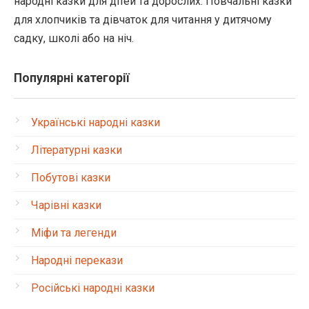
народні казки для дітей та дорослих. Повчальні казки
для хлопчиків та дівчаток для читання у дитячому
садку, школі або на ніч.
Популярні категорії
Українські народні казки
Літературні казки
Побутові казки
Чарівні казки
Міфи та легенди
Народні перекази
Російські народні казки