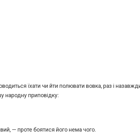
водиться їхати чи йти полювати вовка, раз і назавжд
шу народну приповідку:
ий, — проте боятися його нема чого.