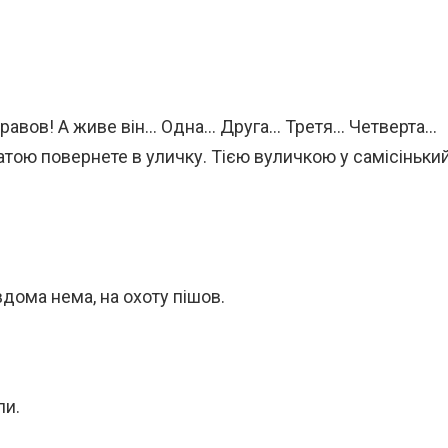
з правов! А живе він… Одна… Друга… Третя… Четверта…
тою повернете в уличку. Тією вуличкою у самісіньки
вдома нема, на охоту пішов.
ли.