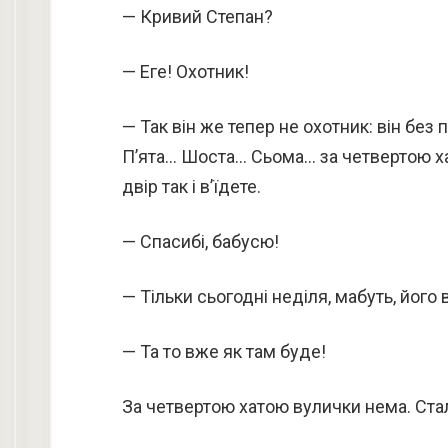
— Кривий Степан?
— Еге! Охотник!
— Так він же тепер не охотник: він бе
П’ята… Шоста… Сьома… за четвертою ха
двір так і в’їдете.
— Спасибі, бабусю!
— Тільки сьогодні неділя, мабуть, його 
— Та то вже як там буде!
За четвертою хатою вулички нема. Ста