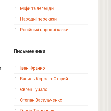
Міфи та легенди
Народні перекази
Російські народні казки
Письменники
и
Іван Франко
Василь Королів-Старий
Євген Гуцало
Степан Васильченко
Григір Тютюнник