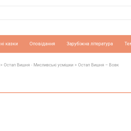
ні казки
Оповідання
Зарубіжна література
Те
>
Остап Вишня - Мисливські усмішки
>
Остап Вишня – Вовк