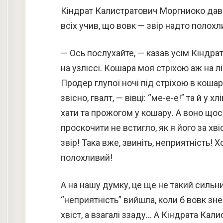
Кіндрат Калистратович Моргниоко давні
всіх учив, що вовк — звір надто полохл
— Ось послухайте, — казав усім Кіндрат 
на узліссі. Кошара моя стріхою аж на л
Продер глупої ночі під стріхою в кошару
звісно, гвалт, — вівці: “ме-е-е!” та й у х
хати та прожогом у кошару. А воно щось
проскочити не встигло, як я його за хвіс
звір! Така вже, звиніть, неприятність! Х
полохливий!
А на нашу думку, це ще не такий сильни
“неприятність” вийшла, коли б вовк зне
хвіст, а взагалі ззаду… А Кіндрата Кал