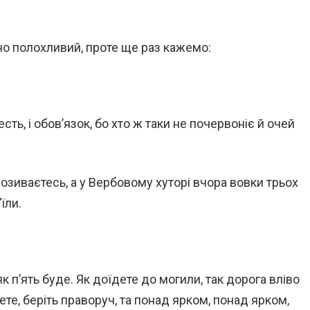
ьно полохливий, проте ще раз кажемо:
ть, і обов’язок, бо хто ж таки не почервоніє й очей
розиваєтесь, а у Вербовому хуторі вчора вовки трьох
їли.
к п’ять буде. Як доїдете до могили, так дорога вліво
дете, беріть праворуч, та понад ярком, понад ярком,