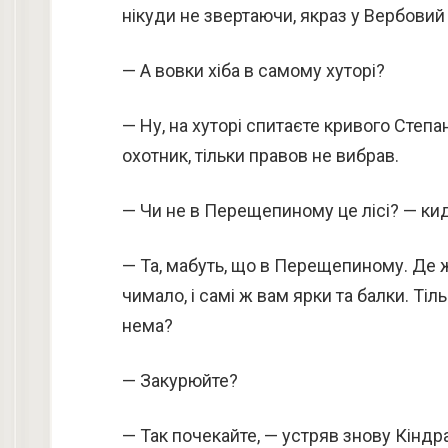
нікуди не звертаючи, якраз у Вербовий х
— А вовки хіба в самому хуторі?
— Ну, на хуторі спитаєте кривого Степана
охотник, тільки правов не вибрав.
— Чи не в Перещепиному це лісі? — ки
— Та, мабуть, що в Перещепиному. Де ж
чимало, і самі ж вам ярки та балки. Ті
нема?
— Закурюйте?
— Так почекайте, — устряв знову Кіндр