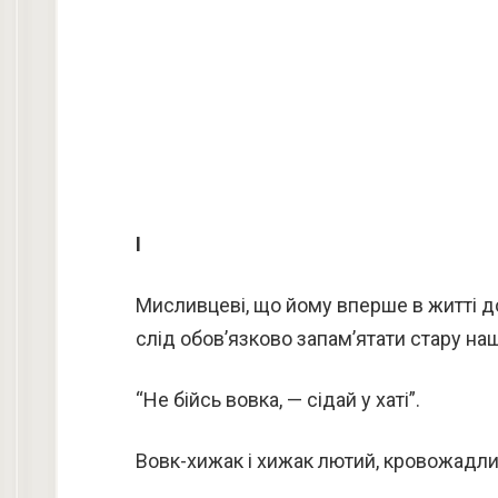
І
Мисливцеві, що йому вперше в житті до
слід обов’язково запам’ятати стару на
“Не бійсь вовка, — сідай у хаті”.
Вовк-хижак і хижак лютий, кровожадлив