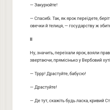
— Закурюйте!
— Спасибі. Так, як ярок переїдете, бер
овечки й телиця, — государству ж збитк
ІІ
Ну, значить, переїхали ярок, взяли пра
звертаючи, прямісінько у Вербовий хуті
— Тррр! Драстуйте, бабусю!
— Драстуйте!
— Де тут, скажіть будь ласка, кривий 