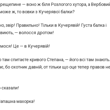
ерещепине — воно ж біля Розлогого хутора, а Вербови
 може ж, то вовки з Кучерявої балки?
о, звір! Правильно! Тільки в Кучерявій! Густа балка і
завиють, — волосся дротом!
имося! Це — в Кучерявій!
 там спитаєте кривого Степана, — його всі там знають
ає, бо охотник давній, от тільки що оце тепер правов н
 сказали!
Запашна махорка!