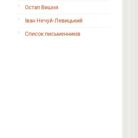
Остап Вишня
Іван Нечуй-Левицький
Список письменників