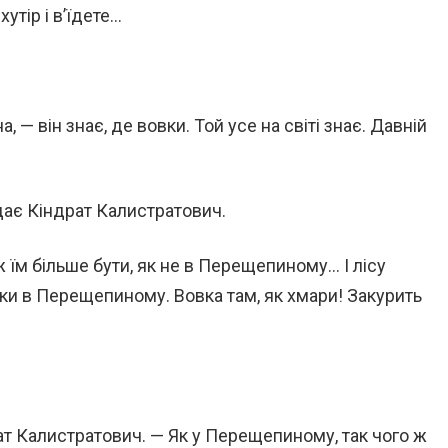
утір і в’їдете…
, — він знає, де вовки. Той усе на світі знає. Давній
дає Кіндрат Калистратович.
 їм більше бути, як не в Перещепиному… І лісу
льки в Перещепиному. Вовка там, як хмари! Закурить
ат Калистратович. — Як у Перещепиному, так чого ж