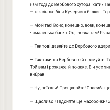
нам тоді до Вербового хутора їхати? П
— так він же біля Кучерявої балки… То,
— Мо’й так! Воно, конешно, вовк, конешн
чималенька балка. Ох, і вовка там! Як 
— Так тоді давайте до Вербового вдар
— Так-таки до Вербового й прямуйте. То
Той вам і розкаже, й покаже. Він усе зн
вибрав.
— Ну, поїхали! Прощавайте! Спасибі, що
— Щасливої! Підсипте ще махорочки! 