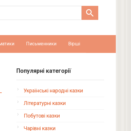
матики
Письменники
Вірші
Популярні категорії
Українські народні казки
Літературні казки
Побутові казки
Чарівні казки