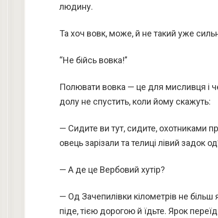
людину.
Та хоч вовк, може, й не такий уже сил
“Не бійсь вовка!”
Полювати вовка — це для мисливця і чес
долу не спустить, коли йому скажуть:
— Сидите ви тут, сидите, охотниками п
овець зарізали та телиці лівий задок од’
— А де це Вербовий хутір?
— Од Зачепилівки кілометрів не більш я
піде, тією дорогою й їдьте. Ярок переї