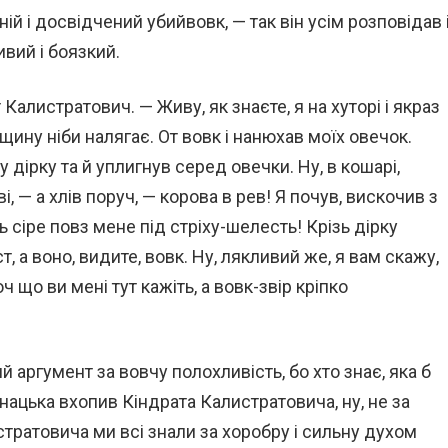
й і досвідчений убийвовк, — так він усім розповідав 
ивий і боязкий.
Калистратович. — Живу, як знаєте, я на хуторі і якраз
іщину ніби налягає. От вовк і нанюхав моїх овечок.
 дірку та й уплигнув серед овечки. Ну, в кошарі,
ліві, — а хлів поруч, — корова в рев! Я почув, вискочив з
 сіре повз мене під стріху-шелесть! Крізь дірку
т, а воно, видите, вовк. Ну, лякливий же, я вам скажу,
оч що ви мені тут кажіть, а вовк-звір кріпко
й аргумент за вовчу полохливість, бо хто знає, яка б
нацька вхопив Кіндрата Калистратовича, ну, не за
истратовича ми всі знали за хоробру і сильну духом