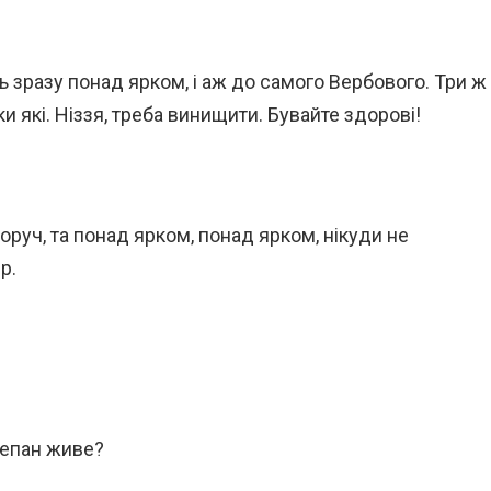
іть зразу понад ярком, і аж до самого Вербового. Три ж
и які. Ніззя, треба винищити. Бувайте здорові!
воруч, та понад ярком, понад ярком, нікуди не
р.
Степан живе?