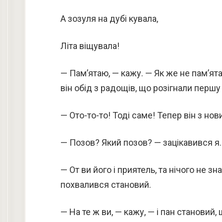
А зозуля на дубі кувала,
Літа віщувала!
— Пам’ятаю, — кажу. — Як же не пам’ята
він обід з радощів, що розігнали першу
— Ото-то-то! Тоді саме! Тепер він з но
— Позов? Який позов? — зацікавився я.
— От ви його і приятель, та нічого не зн
похвалився становий.
— На те ж ви, — кажу, — і пан становий, 