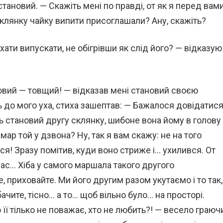
становий. — Скажіть мені по правді, от як я перед вам
склянку чайку випити присоглашали? Ану, скажіть?
 хати випускати, не обігрівши як слід його? — відказую
бовий — товщий! — відказав мені становий своєю
до мого уха, стиха зашептав: — Бажалося довідатися
ь становий другу склянку, шибоне вона йому в голову
мар той у дзвона? Ну, так я вам скажу: не на того
я! Зразу помітив, куди воно стриже і… ухилився. От
 вас… Хіба у самого маршала такого другого
, приховайте. Ми його другим разом укутаємо і то так,
ачите, тісно… а то… щоб вільно було… на просторі.
її тілько не поважає, хто не любить?! — весело граюч