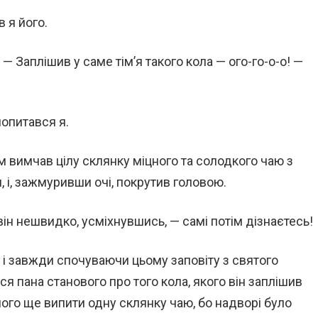
 я його.
 — Заплішив у саме тім’я такого кола — ого-го-о-о! —
попитався я.
 вимчав цілу склянку міцного та солодкого чаю з
 і, зажмуривши очі, покрутив головою.
він нешвидко, усміхнувшись, — самі потім дізнаєтесь!
” і завжди спочуваючи цьому заповіту з святого
ся пана станового про того кола, якого він заплішив
 його ще випити одну склянку чаю, бо надворі було