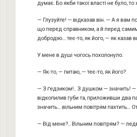
думає. Бо якби такої власті не було, то
— Глузуйте! — відказав він. — А я вам п
що перед справником, а й перед самим г
добродію… теє-то, як його, — як казав в
У мене в душі чогось похолонуло.
— Як-то, — питаю, — теє-то, як його?
— З ґедзиком!.. З душком — значить! — 
відкопилив губи та, приложивши два пал
значить… вільним повітрям пахтить… О
— Від мене?.. Вільним повітрям? — лед