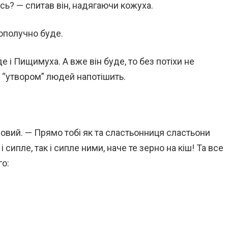
есь? — спитав він, надягаючи кожуха.
гополучно буде.
е і Пищимуха. А вже він буде, то без потіхи не
 “утвором” людей напотішить.
овий. — Прямо тобі як та сластьонниця сластьони
і сипле, так і сипле ними, наче те зерно на кіш! Та все
го: