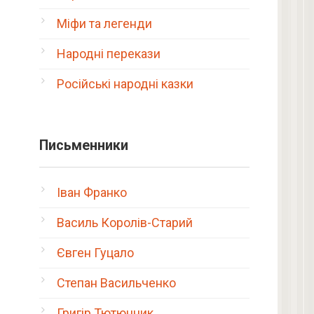
Міфи та легенди
Народні перекази
Російські народні казки
Письменники
я
Іван Франко
Василь Королів-Старий
Євген Гуцало
Степан Васильченко
Григір Тютюнник