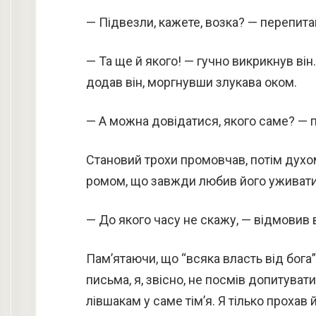
— Підвезли, кажете, возка? — перепитав
— Та ще й якого! — гучно викрикнув він.
додав він, моргнувши злукава оком.
— А можна довідатися, якого саме? — 
Становий трохи промовчав, потім духом
ромом, що завжди любив його уживати,
— До якого часу не скажу, — відмовив 
Пам’ятаючи, що “всяка власть від бога
письма, я, звісно, не посмів допитувати
лівшакам у саме тім’я. Я тілько прохав