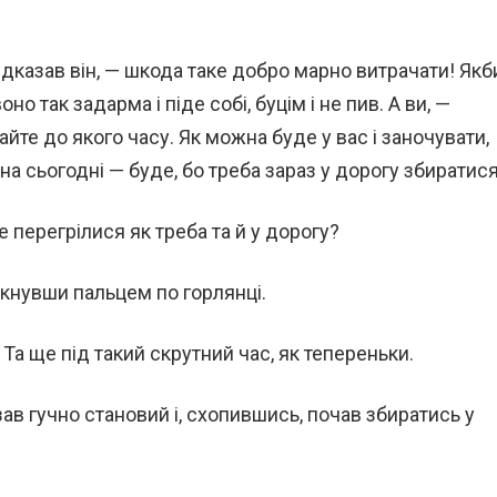
 відказав він, — шкода таке добро марно витрачати! Якб
оно так задарма і піде собі, буцім і не пив. А ви, —
йте до якого часу. Як можна буде у вас і заночувати,
 на сьогодні — буде, бо треба зараз у дорогу збиратися
е перегрілися як треба та й у дорогу?
ркнувши пальцем по горлянці.
 Та ще під такий скрутний час, як тепереньки.
ав гучно становий і, схопившись, почав збиратись у