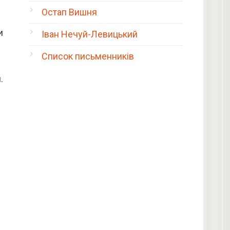
Остап Вишня
и
Іван Нечуй-Левицький
Список письменників
.