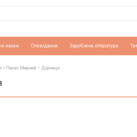
ні казки
Оповідання
Зарубіжна література
Те
и
>
Панас Мирний – Дурниця
я