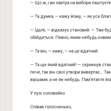
— Що ж, і ви завтра на вибори лаштуєт
— Та думка, — кажу йому, — як усе бла
— Їдьте, — відказує становий. — Там буд
обійдеться. Певно, яким-небудь новим
— Та він, — кажу, — на це вдатний.
— Та ще який вдатний! — скрикнув стан
пече, так він свої утвори вивертає… Так 
віршами, а не як-небудь. Пам’ятаєте йо
У лузі соловейко
Співав голосненько,