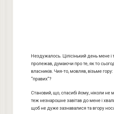
Нездужалось. Цілісінький день мене і те
пролежав, думаючи про те, як то сього
власників. Чия-то, мовляв, візьме гору: 
“правих”?
Становий, що, спасибі йому, ніколи не м
теж незнарошне завітав до мене і хвали
щоб не дуже зазнавалися та вгору нос