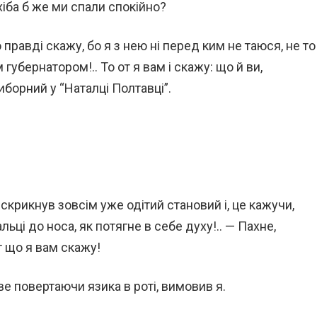
 хіба б же ми спали спокійно?
о правді скажу, бо я з нею ні перед ким не таюся, не то
убернатором!.. То от я вам і скажу: що й ви,
иборний у “Наталці Полтавці”.
скрикнув зовсім уже одітий становий і, це кажучи,
ьці до носа, як потягне в себе духу!.. — Пахне,
т що я вам скажу!
ве повертаючи язика в роті, вимовив я.