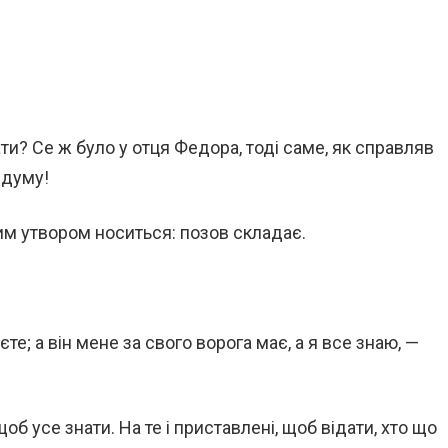
ти? Се ж було у отця Федора, тоді саме, як справляв
 думу!
вим утвором носиться: позов складає.
аєте; а він мене за свого ворога має, а я все знаю, —
щоб усе знати. На те і приставлені, щоб відати, хто що