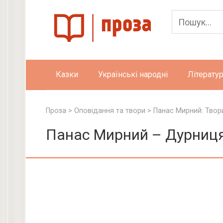
Skip
to
content
Казки
Українські народні
Літератур
Проза
>
Оповідання та твори
>
Панас Мирний: Твор
Панас Мирний – Дурниц