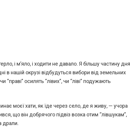
рло, і м’яло, і ходити не давало. Я більшу частину дн
дні в нашій окрузі відбудуться вибори від земельних
чи “праві” осилять “лівих”, чи “ліві” подужають
инає моєї хати, як їде через село, де я живу, — учора
вся, що він добрячого підвіз возка отим “лівшукам”,
а драли.