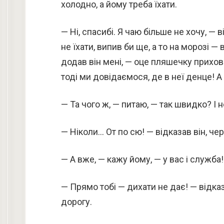
холодно, а йому треба їхати.
— Ні, спасибі. Я чаю більше не хочу, —
не їхати, випив би ще, а то на морозі — в
додав він мені, — оце пляшечку прихова
тоді ми довідаємося, де в неї денце! А
— Та чого ж, — питаю, — так швидко? І н
— Ніколи… От по сю! — відказав він, че
— А вже, — кажу йому, — у вас і служба!
— Прямо тобі — дихати не дає! — відказ
дорогу.