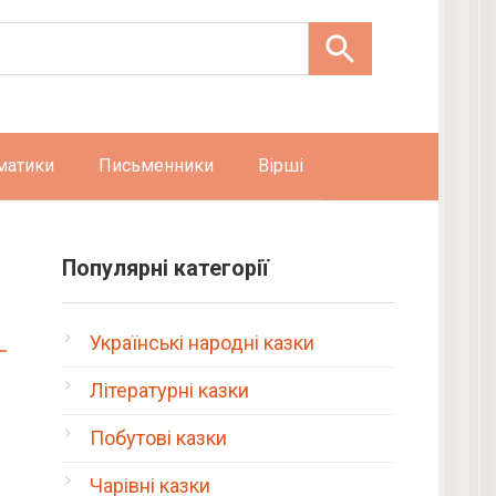
матики
Письменники
Вірші
Популярні категорії
Українські народні казки
Літературні казки
Побутові казки
Чарівні казки