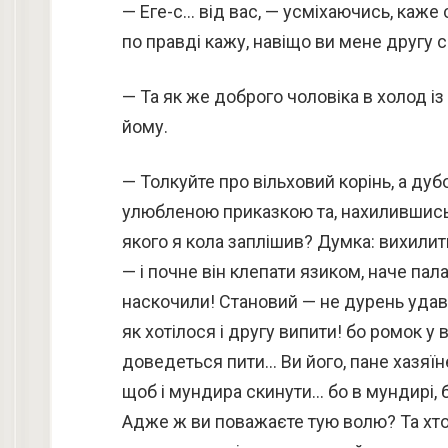
— Еге-с… від вас, — усміхаючись, каже 
по правді кажу, навіщо ви мене другу 
— Та як же доброго чоловіка в холод із
йому.
— Толкуйте про вільховий корінь, а ду
улюбленою приказкою та, нахилившись 
якого я кола заплішив? Думка: вихилит
— і почне він клепати язиком, наче пала
наскочили! Становий — не дурень удавс
як хотілося і другу випити! бо ромок у
доведеться пити… Ви його, пане хазяїне
щоб і мундира скинути… бо в мундирі, б
Адже ж ви поважаєте тую волю? Та хто 