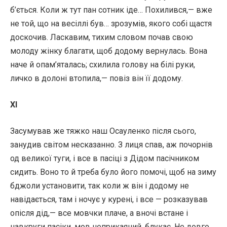
б’ється. Коли ж тут пан сотник іде… Похилився,— вже
не той, що на весіллі був… зрозумів, якого собі щастя
доскочив. Ласкавим, тихим словом почав свою
молоду жінку благати, щоб додому вернулась. Вона
наче й опам’яталась; схилила голову на білі руки,
личко в долоні втопила,— повіз він її додому.
XI
Засумував же тяжко наш Осауленко після сього,
занудив світом несказанно. З лиця спав, аж почорнів
од великої туги, і все в пасіці з Дідом пасічником
сидить. Воно то й треба було його помочі, щоб на зиму
бджоли установити, так коли ж він і додому не
навідається, там і ночує у курені, і все — розказував
опісля дід,— все мовчки плаче, а вночі встане і
навкруги пасіки, мов неприкаяний, блукає. Не довго