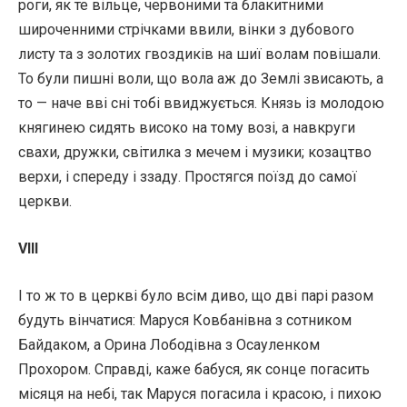
роги, як те вільце, червоними та блакитними
широченними стрічками ввили, вінки з дубового
листу та з золотих гвоздиків на шиї волам повішали.
То були пишні воли, що вола аж до Землі звисають, а
то — наче вві сні тобі ввиджується. Князь із молодою
княгинею сидять високо на тому возі, а навкруги
свахи, дружки, світилка з мечем і музики; козацтво
верхи, і спереду і ззаду. Простягся поїзд до самої
церкви.
VIII
І то ж то в церкві було всім диво, що дві парі разом
будуть вінчатися: Маруся Ковбанівна з сотником
Байдаком, а Орина Лободівна з Осауленком
Прохором. Справді, каже бабуся, як сонце погасить
місяця на небі, так Маруся погасила і красою, і пихою