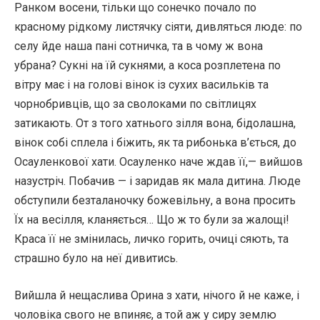
Ранком восени, тільки що сонечко почало по
красному рідкому листячку сіяти, дивляться люде: по
селу йде наша пані сотничка, та в чому ж вона
убрана? Сукні на їй сукнями, а коса розплетена по
вітру має і на голові вінок із сухих васильків та
чорнобривців, що за сволоками по світлицях
затикають. От з того хатнього зілля вона, бідолашна,
вінок собі сплела і біжить, як та рибонька в’ється, до
Осауленкової хати. Осауленко наче ждав її,— вийшов
назустріч. Побачив — і заридав як мала дитина. Люде
обступили безталаночку божевільну, а вона просить
Їх на весілля, кланяється… Що ж то були за жалощі!
Краса її не змінилась, личко горить, очиці сяють, та
страшно було на неї дивитись.
Вийшла й нещаслива Орина з хати, нічого й не каже, і
чоловіка свого не впиняє, а той аж у сиру землю