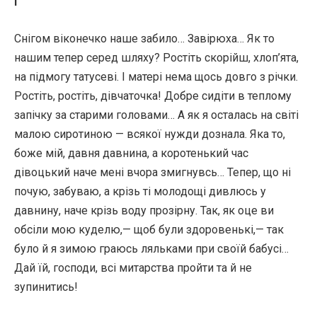
І
Снігом віконечко наше забило… Завірюха… Як то
нашим тепер серед шляху? Ростіть скорійш, хлоп’ята,
на підмогу татусеві. І матері нема щось довго з річки.
Ростіть, ростіть, дівчаточка! Добре сидіти в теплому
запічку за старими головами… А як я осталась на світі
малою сиротиною — всякої нужди дознала. Яка то,
боже мій, давня давнина, а коротенький час
дівоцький наче мені вчора змигнувсь… Тепер, що ні
почую, забуваю, а крізь ті молодощі дивлюсь у
давнину, наче крізь воду прозірну. Так, як оце ви
обсіли мою куделю,— щоб були здоровенькі,— так
було й я зимою граюсь ляльками при своїй бабусі…
Дай їй, господи, всі митарства пройти та й не
зупинитись!