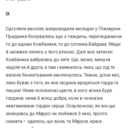
IX
Одгуляли весілля, випроводили молодих у Піжмурки.
Приданки біснувались іще э тиждень, переїжджаючи
то до вдови Ковбанихи, то до сотника Байдака. Меди
й наливки лились у його річкою. Далі все затихло.
Ковбаниха вибралась до зятя. Ще, може, минула
неділя чи й друга, а там і виявилось лихо, що під те
веселе бенкетування наклюнулось. Тяжке, дітки мої,
лихо буває з того, як яка людина вродиться горда та
пишна! Нема чоловікові щастя, в кого жінка буде
гординя; нема й жінці добра, коли в чоловіка
невгамоване гордеє серце. Осауленкові, як він ще
залицявсь до Марусі чи любився З нею, просто
сказати,— здалось, що вона, та Маруся, краса