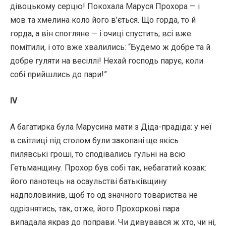
дівоцькому серцю! Покохала Маруся Прохора — і
мов та хмелина коло його в’ється. Що горда, то й
горда, а він спогляне — і очиці спустить; всі вже
помітили, і ото вже хвалились: “Будемо ж добре та й
добре гуляти на весіллі! Нехай господь парує, коли
собі прийшлись до пари!”
IV
А багатирка була Марусина мати з Діда-прадіда: у неї
в світлиці під столом були закопані ще якісь
пилявські гроші, то сподівались гульні на всю
Гетьманщину. Прохор був собі так, небагатий козак:
його панотець на осаульстві батьківщину
надполовинив, щоб то од значного товариства не
одрізнятись; так, отже, його Прохоркові пара
випадала якраз до поправи. Чи дивувався ж хто, чи ні,