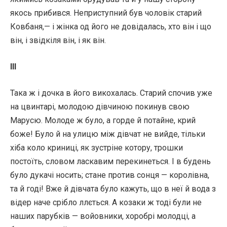
якось прибився. Неприступний був чоловік старий
Ковбаня,— і жінка од його не довідалась, хто він і що
він, і звідкіля він, і як він.
III
Така ж і дочка в його викохалась. Старий спочив уже
на цвинтарі, молодою дівчиною покинув свою
Марусю. Молоде ж було, а горде й потайне, крий
боже! Було й на улицю між дівчат не вийде, тільки
хіба коло криниці, як зустріне котору, трошки
постоїть, словом ласкавим перекинеться. І в будень
було дукачі носить; стане против сонця — королівна,
та й годі! Вже й дівчата було кажуть, що в неї й вода з
відер наче срібло ллється. А козаки ж тоді були не
наших парубків — войовники, хоробрі молодці, а