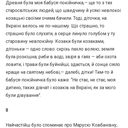
Древня була моя бабуся-покійничка,— ще то з тих
старосвітських людей, що шведчину й усякі невпокоі
козацькі своїми очима бачили. Тоді, діточки, на
Вкраїні велось не по-нашому. Що страшно, то
страшно було слухати, а серце линуло голубом у ту
старовину невпокійну. Козаки були козаками,
дітоньки — одно слово: скрізь пахло волею; земля
була розкішна; риби в воді, звіря в гаях — аби охота
ловити; і трави були буйнійші; здається, й сонце сіяло
краще на святому небові,— далебі, дітки! Тим-то й
бабуся-покійничка було каже: “Не стає, не стає, моя
дитино, таких дівчат і козаків на Вкраїні, як за мого
були дівування”.
II
Найчастійш було споминає про Марусю Ковбанівну,