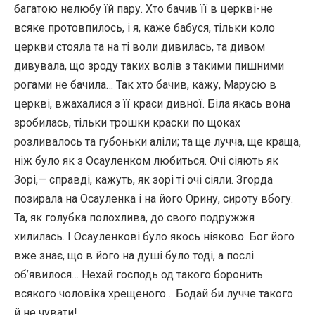
багатою нелюбу їй пару. Хто бачив її в церкві-не
всяке протовпилось, і я, каже бабуся, тільки коло
церкви стояла та на ті воли дивилась, та дивом
дивувала, що зроду таких волів з такими пишними
рогами не бачила… Так хто бачив, кажу, Марусю в
церкві, вжахалися з її краси дивної. Біла якась вона
зробилась, тільки трошки краски по щоках
розливалось та губоньки аліли; та ще лучча, ще краща,
ніж було як з Осауленком любиться. Очі сіяють як
Зорі,— справді, кажуть, як зорі ті очі сіяли. Згорда
позирала на Осауленка і на його Орину, сироту вбогу.
Та, як голубка полохлива, до свого подружжя
хилилась. І Осауленкові було якось ніяково. Бог його
вже знає, що в його на душі було тоді, а послі
об’явилося… Нехай господь од такого боронить
всякого чоловіка хрещеного… Бодай би лучче такого
й не чувати!