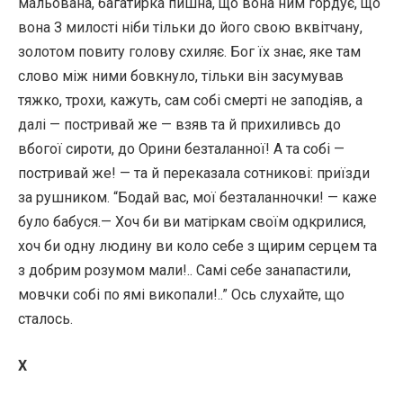
мальована, багатирка пишна, що вона ним гордує, що
вона З милості ніби тільки до його свою вквітчану,
золотом повиту голову схиляє. Бог їх знає, яке там
слово між ними бовкнуло, тільки він засумував
тяжко, трохи, кажуть, сам собі смерті не заподіяв, а
далі — постривай же — взяв та й прихиливсь до
вбогої сироти, до Орини безталанної! А та собі —
постривай же! — та й переказала сотникові: приїзди
за рушником. “Бодай вас, мої безталанночки! — каже
було бабуся.— Хоч би ви матіркам своїм одкрилися,
хоч би одну людину ви коло себе з щирим серцем та
з добрим розумом мали!.. Самі себе занапастили,
мовчки собі по ямі викопали!..” Ось слухайте, що
сталось.
Х