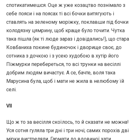
спотикатимешся. Оце ж уже козацтво познімало з
себе пояси і на поясах ті всі бочки витягують і
ставлять на зеленому моріжку, поклавши під бочки
колодязну цямрину, щоб краще було точити. Чутка
така пішла (як ті люде зараз і довідались!), що стара
Ковбаниха покине будиночок і дворище своє, до
сотника з дочкою і з усею худобою в хутір його
Піжмурки перебереться, то всі трунки на весіллі
добрим людям вичастує. А се, бачте, воля така
Марусина була, щоб і мати не жила в нелюбому їй
селі.
VII
Що ж то за весілля скоїлось, то й сказати не можна!
Уся сотня гуляла три дні і три ночі; самих порохів дві
мірки вистреляли. Гармати до вдовиної хати