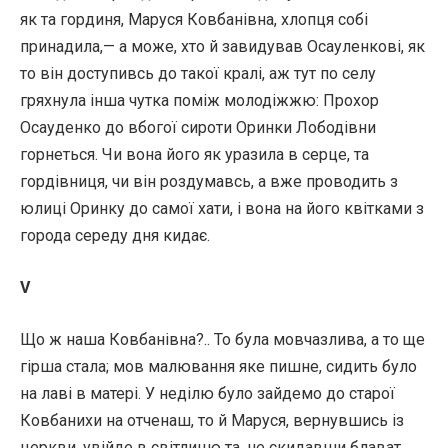
як та гординя, Маруся Ковбанівна, хлопця собі
принадила,— а може, хто й завидував Осауленкові, як
то він доступивсь до такої кралі, аж тут по селу
гряхнула інша чутка поміж молодіжжю: Прохор
Осауденко до вбогої сироти Оринки Лободівни
горнеться. Чи вона його як уразила в серце, та
гордівниця, чи він роздумавсь, а вже проводить з
юлиці Оринку до самої хати, і вона на його квітками з
города середу дня кидає.
V
Що ж наша Ковбанівна?.. То була мовчазлива, а то ще
гірша стала; мов малювання яке пишне, сидить було
на лаві в матері. У неділю було зайдемо до старої
Ковбанихи на отченаш, то й Маруся, вернувшись із
церкви, увійде в світлицю та, не скидавши блават