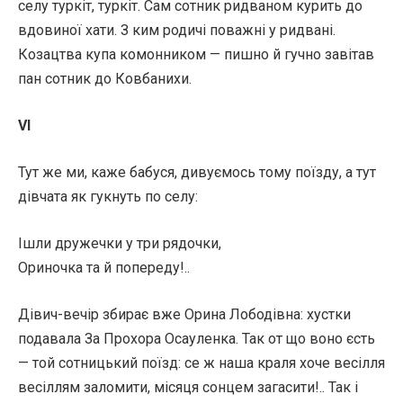
селу туркіт, туркіт. Сам сотник ридваном курить до
вдовиної хати. З ким родичі поважні у ридвані.
Козацтва купа комонником — пишно й гучно завітав
пан сотник до Ковбанихи.
VI
Тут же ми, каже бабуся, дивуємось тому поїзду, а тут
дівчата як гукнуть по селу:
Ішли дружечки у три рядочки,
Ориночка та й попереду!..
Дівич-вечір збирає вже Орина Лободівна: хустки
подавала За Прохора Осауленка. Так от що воно єсть
— той сотницький поїзд: се ж наша краля хоче весілля
весіллям заломити, місяця сонцем загасити!.. Так і