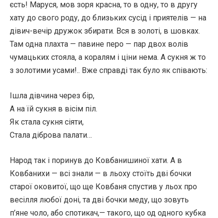
єсть! Маруся, мов зоря красна, то в одну, то в другу
хату до свого роду, до близьких сусід і приятелів — на
дівич-вечір дружок збирати. Вся в золоті, в шовках.
Там одна плахта — павине перо — пар двох волів
чумацьких стояла, а коралям і ціни нема. А сукня ж то
з золотими усами!.. Вже справді так було як співають:
Ішла дівчина через бір,
А на їй сукня в вісім піл.
Як стала сукня сіяти,
Стала діброва палати…
Народ так і поринув до Ковбанишиної хати. А в
Ковбанихи — всі знали — в льоху стоїть дві бочки
старої оковитої, що ще Ковбаня спустив у льох про
весілля любої доні, та дві бочки меду, що зовуть
п’яне чоло, або спотикач,— такого, що од одного кубка