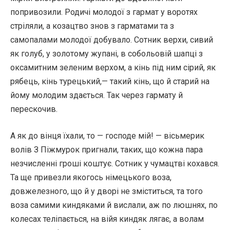
попривозили. Родичі молодої з гармат у воротях
стріляли, а козацтво знов з гарматами та з
самопалами молодої добувало. Сотник верхи, сивий
як голуб, у золотому жупані, в собольовій шапці з
оксамитним зеленим верхом, а кінь під ним сірий, як
рябець, кінь турецький,— такий кінь, що й старий на
йому молодим здається. Так через гармату й
перескочив.
А як до вінця їхали, то — господе мій! — вісьмерик
волів З Піжмурок пригнали, таких, що кожна пара
незчисленні гроші коштує. Сотник у чумацтві кохався.
Та ще привезли якогось німецького воза,
довжелезного, що й у дворі не зміститься, та того
воза самими киндяками й вислали, аж по люшнях, по
колесах теліпається, на війя киндяк лягає, а волам