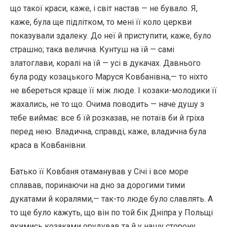
що такої краси, каже, і світ настав — не бувало. Я,
каже, була ще підлітком, то мені її коло церкви
показували здалеку. До неї й приступити, каже, було
страшно; така велична. Кунтуш на їй — самі
златоглави, коралі на їй — усі в дукачах. Давнього
була роду козацького Маруся Ковбанівна,— то ніхто
не вбереться краще її між люде. І козаки-молодики її
жахались, не то що. Очима поводить — наче душу з
тебе виймає: все б їй розказав, не потаїв би й гріха
перед нею. Владична, справді, каже, владична була
краса в Ковбанівни.
Батько її Ковбаня отаманував у Січі і все море
сплавав, поринаючи на дно за дорогими тими
дукатами й коралями,— так-то люде було славлять. А
то ще було кажуть, що він по той бік Дніпра у Польщі
якимись козаками орудував та й у нашу сторону