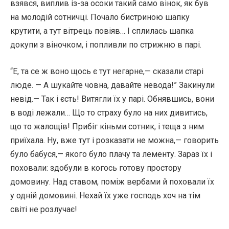
взявся, виплив із-за осоки такий само вінок, як був
на молодій сотничці. Почало бистриною шапку
крутити, а тут вітрець повіяв… І сплилась шапка
докупи з віночком, і попливли по стрижню в парі.
“Е, та се ж воно щось є тут негарне,— сказали старі
люде. — А шукайте човна, давайте невода!” Закинули
невід.— Так і єсть! Витягли їх у парі. Обнявшись, вони
в воді лежали… Що то страху було на них дивитись,
що то жалощів! Прибіг кіньми сотник, і теща з ним
приїхала. Ну, вже тут і розказати не можна,— говорить
було бабуся,— якого було плачу та лементу. Зараз їх і
поховали: здобули в когось готову простору
домовину. Над ставом, поміж вербами й поховали їх
у одній домовині. Нехай їх уже господь хоч на тім
світі не розлучає!