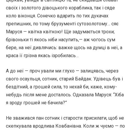
своїх і золотого дівоцького кораблика, так і сяде
коло віконця. Сонечко вдарить по тих дукачах
препишних, по тому брузументі сутозолотому… сяє
Маруся — квітка квіткою! Ще задумається трохи;
брівоньки ті якось ніби насупить,— аж чогось сум
бере, на неї дивлячись: важке щось на думці в неї, а
краса її грізна якась ізробилась…
А до неї — проч ували ми глухо — залицявсь, через
свого осаульця, сотник, старий Байдак. Удівець був і
бездітний, а грошей сила, то нехай би, каже, кому-
небудь після мене досталось. Одказала Маруся: “Хіба
я зроду грошей не бачила?”
Не зважився пан сотник і старости присилати, щоб не
скепкувала вродлива Ковбанівна. Коли ж чуємо — по