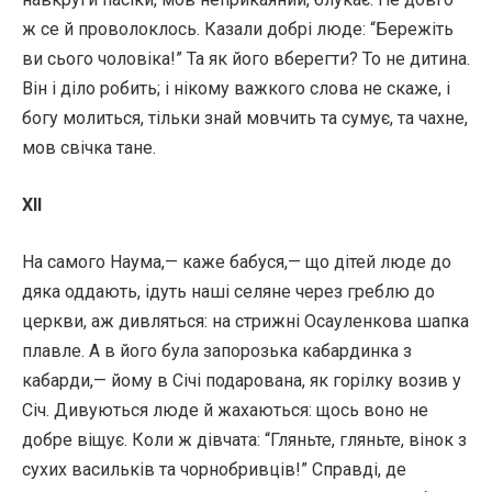
ж се й проволоклось. Казали добрі люде: “Бережіть
ви сього чоловіка!” Та як його вберегти? То не дитина.
Він і діло робить; і нікому важкого слова не скаже, і
богу молиться, тільки знай мовчить та сумує, та чахне,
мов свічка тане.
XII
На самого Наума,— каже бабуся,— що дітей люде до
дяка оддають, ідуть наші селяне через греблю до
церкви, аж дивляться: на стрижні Осауленкова шапка
плавле. А в його була запорозька кабардинка з
кабарди,— йому в Січі подарована, як горілку возив у
Січ. Дивуються люде й жахаються: щось воно не
добре віщує. Коли ж дівчата: “Гляньте, гляньте, вінок з
сухих васильків та чорнобривців!” Справді, де