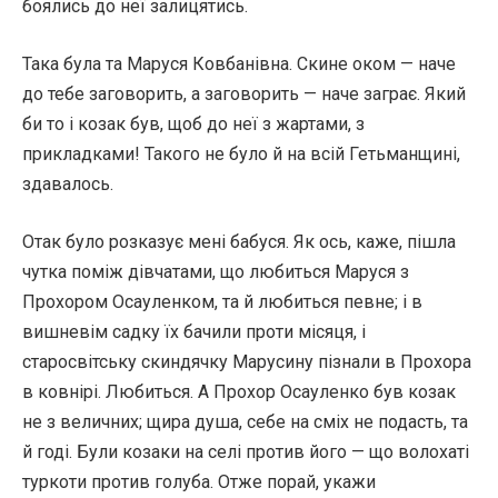
боялись до неї залицятись.
Така була та Маруся Ковбанівна. Скине оком — наче
до тебе заговорить, а заговорить — наче заграє. Який
би то і козак був, щоб до неї з жартами, з
прикладками! Такого не було й на всій Гетьманщині,
здавалось.
Отак було розказує мені бабуся. Як ось, каже, пішла
чутка поміж дівчатами, що любиться Маруся з
Прохором Осауленком, та й любиться певне; і в
вишневім садку їх бачили проти місяця, і
старосвітську скиндячку Марусину пізнали в Прохора
в ковнірі. Любиться. А Прохор Осауленко був козак
не з величних; щира душа, себе на сміх не подасть, та
й годі. Були козаки на селі против його — що волохаті
туркоти против голуба. Отже порай, укажи