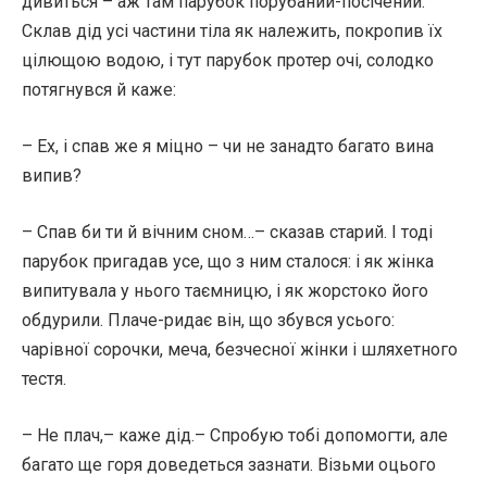
дивиться – аж там парубок порубаний-посічений.
Склав дід усі частини тіла як належить, покропив їх
цілющою водою, і тут парубок протер очі, солодко
потягнувся й каже:
– Ех, і спав же я міцно – чи не занадто багато вина
випив?
– Спав би ти й вічним сном…– сказав старий. І тоді
парубок пригадав усе, що з ним сталося: і як жінка
випитувала у нього таємницю, і як жорстоко його
обдурили. Плаче-ридає він, що збувся усього:
чарівної сорочки, меча, безчесної жінки і шляхетного
тестя.
– Не плач,– каже дід.– Спробую тобі допомогти, але
багато ще горя доведеться зазнати. Візьми оцього