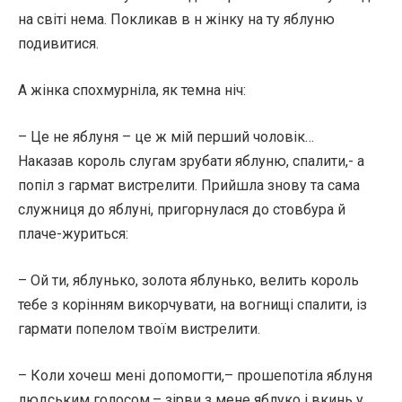
на світі нема. Покликав в н жінку на ту яблуню
подивитися.
А жінка спохмурніла, як темна ніч:
– Це не яблуня – це ж мій перший чоловік…
Наказав король слугам зрубати яблуню, спалити,- а
попіл з гармат вистрелити. Прийшла знову та сама
служниця до яблуні, пригорнулася до стовбура й
плаче-журиться:
– Ой ти, яблунько, золота яблунько, велить король
тебе з корінням викорчувати, на вогнищі спалити, із
гармати попелом твоїм вистрелити.
– Коли хочеш мені допомогти,– прошепотіла яблуня
людським голосом,– зірви з мене яблуко і вкинь у