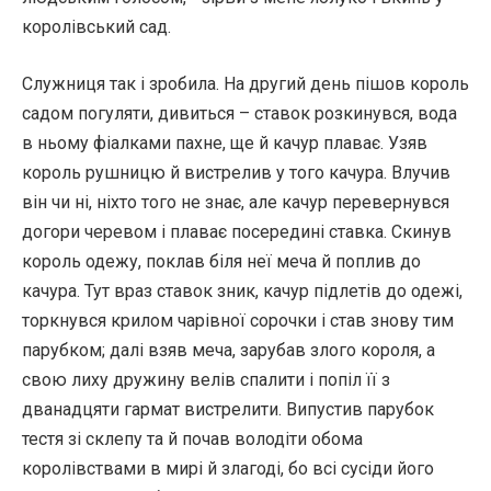
королівський сад.
Служниця так і зробила. На другий день пішов король
садом погуляти, дивиться – ставок розкинувся, вода
в ньому фіалками пахне, ще й качур плаває. Узяв
король рушницю й вистрелив у того качура. Влучив
він чи ні, ніхто того не знає, але качур перевернувся
догори черевом і плаває посередині ставка. Скинув
король одежу, поклав біля неї меча й поплив до
качура. Тут враз ставок зник, качур підлетів до одежі,
торкнувся крилом чарівної сорочки і став знову тим
парубком; далі взяв меча, зарубав злого короля, а
свою лиху дружину велів спалити і попіл її з
дванадцяти гармат вистрелити. Випустив парубок
тестя зі склепу та й почав володіти обома
королівствами в мирі й злагоді, бо всі сусіди його