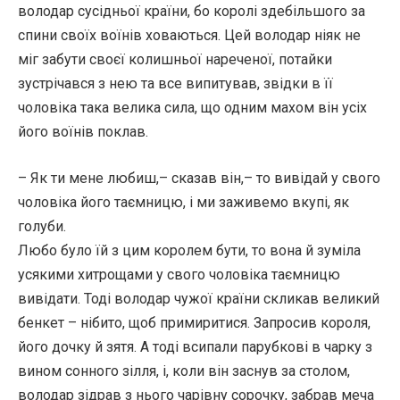
володар сусідньої країни, бо королі здебільшого за
спини своїх воїнів ховаються. Цей володар ніяк не
міг забути своєї колишньої нареченої, потайки
зустрічався з нею та все випитував, звідки в її
чоловіка така велика сила, що одним махом він усіх
його воїнів поклав.
– Як ти мене любиш,– сказав він,– то вивідай у свого
чоловіка його таємницю, і ми заживемо вкупі, як
голуби.
Любо було їй з цим королем бути, то вона й зуміла
усякими хитрощами у свого чоловіка таємницю
вивідати. Тоді володар чужої країни скликав великий
бенкет – нібито, щоб примиритися. Запросив короля,
його дочку й зятя. А тоді всипали парубкові в чарку з
вином сонного зілля, і, коли він заснув за столом,
володар зідрав з нього чарівну сорочку, забрав меча