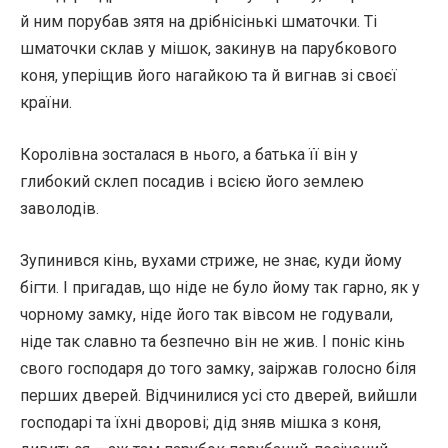
й ним порубав зятя на дрібнісінькі шматочки. Ті
шматочки склав у мішок, закинув на парубкового
коня, уперіщив його нагайкою та й вигнав зі своєї
країни.
Королівна зосталася в нього, а батька її він у
глибокий склеп посадив і всією його землею
заволодів.
Зупинився кінь, вухами стриже, не знає, куди йому
бігти. І пригадав, що ніде не було йому так гарно, як у
чорному замку, ніде його так вівсом не годували,
ніде так славно та безпечно він не жив. І поніс кінь
свого господаря до того замку, заіржав голосно біля
перших дверей. Відчинилися усі сто дверей, вийшли
господарі та їхні дворові; дід зняв мішка з коня,