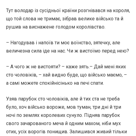
Тут володар із сусідньої країни розгнівався на короля,
що той слова не тримає, зібрав велике військо та й
рушив на виснажене голодом королівство.
– Нагодував і напоїв ти моє воїнство, зятечку, але
величезна сила іде на нас. Чи ж вистоїмо перед нею?
– А чого ж не вистояти? – каже зять.– Дай мені яких
сто чоловіків, – хай видно буде, що військо маємо, –
а самі можете спокійнісінько на печі спати.
Узяв парубок сто чоловіків, але й тих ста не треба
було, хоч військо вороже, мов туман, три дні й три
ночі по землях королевих сунуло. Підняв парубок
свого зачарованого меча й одним махом, ніби мух
отих, усіх ворогів понищив. Залишився живий тільки