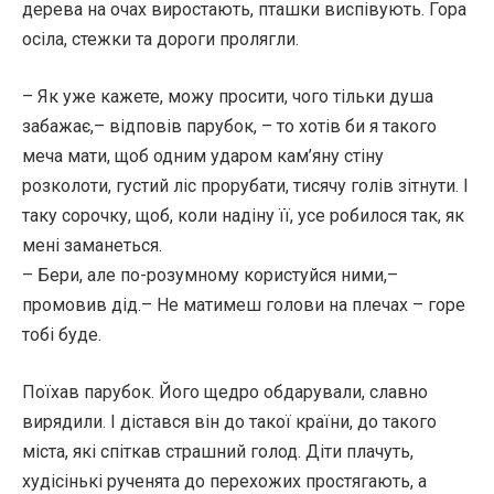
дерева на очах виростають, пташки виспівують. Гора
осіла, стежки та дороги пролягли.
– Як уже кажете, можу просити, чого тільки душа
забажає,– відповів парубок, – то хотів би я такого
меча мати, щоб одним ударом кам’яну стіну
розколоти, густий ліс прорубати, тисячу голів зітнути. І
таку сорочку, щоб, коли надіну її, усе робилося так, як
мені заманеться.
– Бери, але по-розумному користуйся ними,–
промовив дід.– Не матимеш голови на плечах – горе
тобі буде.
Поїхав парубок. Його щедро обдарували, славно
вирядили. І дістався він до такої країни, до такого
міста, які спіткав страшний голод. Діти плачуть,
худісінькі рученята до перехожих простягають, а