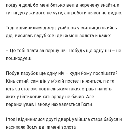
поїду я далі, бо мені батько велів наречену знайти, а
тут ні духу живого не чути, ані роботи ніякої не видно.
Тоді відчинилися двері, увійшов у світлицю якийсь
дід, висипав парубкові дві жмені золота й каже:
– Це тобі плата за першу ніч. Побудь ще одну ніч – не
пошкодуєш.
Побув парубок ще одну ніч – куди йому поспішати?
Кінь ситий, сам він у м’якій постелі ніжиться, п’є та
їсть за столом, повнісіньким таких страв і напоїв,
яких у батьковій хаті зроду не бачив. Але
переночував і знову нахваляється їхати.
І тоді відчинилися другі двері, увійшла стара бабуся й
насипала йому дві жмені золота.