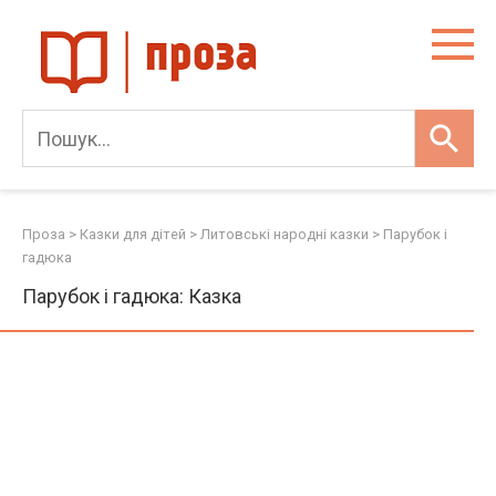
Skip
to
content
Проза
>
Казки для дітей
>
Литовські народні казки
>
Парубок і
гадюка
Парубок і гадюка: Казка