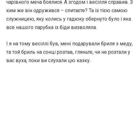
чарівного меча боялися. А згодом і весілля справив. З
ким же він одружився – спитаєте? Та із тією самою
служницею, яку колись у гадюку обернуто було і яка
все нашого парубка із біди визволяла.
І я на тому весіллі був, мені подарували бриля з меду,
та той бриль на сонці розтав, гляньте, чи не розтали у
вас вуха, поки ви слухали цю казку.