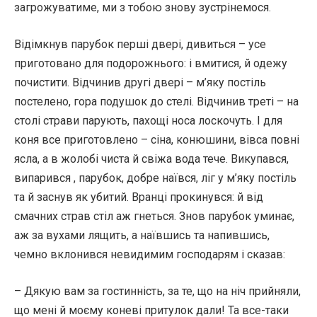
загрожуватиме, ми з тобою знову зустрінемося.
Відімкнув парубок перші двері, дивиться – усе
приготовано для подорожнього: і вмитися, й одежу
почистити. Відчинив другі двері – м’яку постіль
постелено, гора подушок до стелі. Відчинив треті – на
столі страви парують, пахощі носа лоскочуть. І для
коня все приготовлено – сіна, конюшини, вівса повні
ясла, а в жолобі чиста й свіжа вода тече. Викупався,
випарився , парубок, добре наївся, ліг у м’яку постіль
та й заснув як убитий. Вранці прокинувся: й від
смачних страв стіл аж гнеться. Знов парубок уминає,
аж за вухами лящить, а наївшись та напившись,
чемно вклонився невидимим господарям і сказав:
– Дякую вам за гостинність, за те, що на ніч прийняли,
що мені й моєму коневі притулок дали! Та все-таки