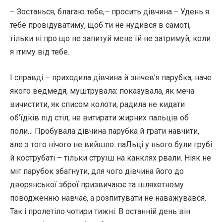
– Зостанься, благаю тебе,– просить дівчина.– Удень я
тебе провідуватиму, щоб ти не нудився в самоті,
тільки ні про що не запитуй мене їй не затримуй, коли
я ітиму від тебе.
І справді – приходила дівчина й знічев’я парубка, наче
якого ведмедя, муштрувала: показувала, як меча
вичистити, як списом колоти, радила не кидати
об’їдків під стіл, не витирати жирних пальців об
поли… Пробувала дівчина парубка й грати навчити,
але з того нічого не вийшло: паЛьці у нього були грубі
й кострубаті – тільки струїш на канклях рвали. Ніяк не
міг парубок збагнути, для чого дівчина його до
дворянської зброї призвичаює та шляхетному
поводженню навчає, а розпитувати не наважувався.
Так і пролетіло чотири тижні. В останній день він