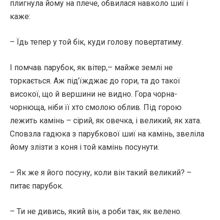
плигнула йому на плече, обвилася навколо шиї і
каже:
– Їдь тепер у той бік, куди голову повертатиму.
І помчав парубок, як вітер,– майже землі не
торкається. Аж під’їжджає до гори, та до такої
високої, що й вершини не видно. Гора чорна-
чорнюща, ніби її хто смолою облив. Під горою
лежить камінь – сірий, як овечка, і великий, як хата.
Сповзла гадюка з парубкової шиї на камінь, звеліла
йому злізти з коня і той камінь посунути.
– Як же я його посуну, коли він такий великий? –
питає парубок.
– Ти не дивись, який він, а роби так, як велено.