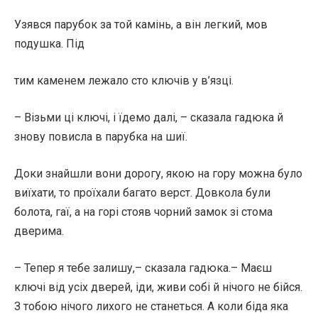
Узявся парубок за той камінь, а він легкий, мов
подушка. Під
тим каменем лежало сто ключів у в’язці.
– Візьми ці ключі, і їдемо далі, – сказала гадюка й
знову повисла в парубка на шиї.
Доки знайшли вони дорогу, якою на гору можна було
виїхати, то проїхали багато верст. Довкола були
болота, гаї, а на горі стояв чорний замок зі стома
дверима.
– Тепер я тебе залишу,– сказала гадюка.– Маєш
ключі від усіх дверей, іди, живи собі й нічого не бійся.
З тобою нічого лихого не станеться. А коли біда яка