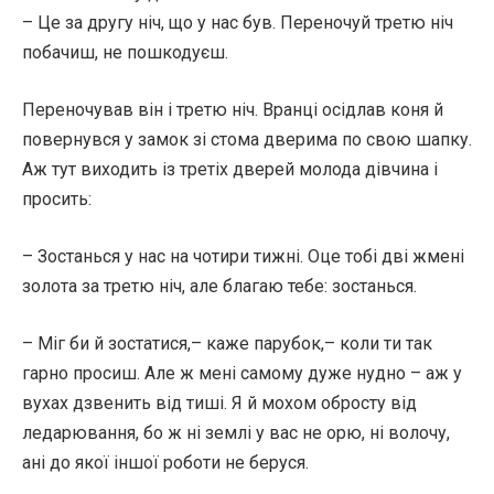
– Це за другу ніч, що у нас був. Переночуй третю ніч
побачиш, не пошкодуєш.
Переночував він і третю ніч. Вранці осідлав коня й
повернувся у замок зі стома дверима по свою шапку.
Аж тут виходить із третіх дверей молода дівчина і
просить:
– Зостанься у нас на чотири тижні. Оце тобі дві жмені
золота за третю ніч, але благаю тебе: зостанься.
– Міг би й зостатися,– каже парубок,– коли ти так
гарно просиш. Але ж мені самому дуже нудно – аж у
вухах дзвенить від тиші. Я й мохом обросту від
ледарювання, бо ж ні землі у вас не орю, ні волочу,
ані до якої іншої роботи не беруся.