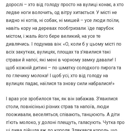
дорослі – хто від голоду просто на вулиці конає, а хто
ледве ноги волочить, од вітру хитається. У місті не
видно ні котів, ні собак, ні мишей – усе люди поїли,
навіть кору на деревах пообгризали. їде парубок
містом, і жаль його бере великий, на усе те
дивлячись. І подумав він: «О, коли б у цьому місті по
всіх закутках, вулицях, площах та з’явилися такі
страви й напої, які мені в чорному замку давали! І
щоб кожній дитині – по шматку солодкого пирога та
по глечику молока! І щоб усі, хто від голоду на
вулицях падає, наїлися та знову сили набралися!»
І враз усе зробилося так, як він забажав. З’явилися
столи, повнісінькі різних страв та напоїв, люди
пооживали, веселяться, співають, танцюють. А діти
п’ють молоко, у долоні плещуть, галасують. Чутка про
ці дива дійшла аж до короля. Злякався король, що