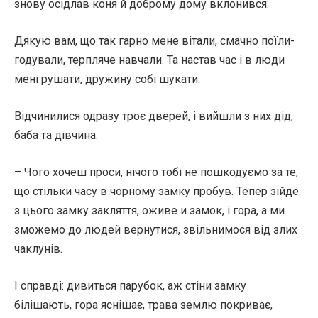
знову осідлав коня й доброму дому вклонився:
Дякую вам, що так гарно мене вітали, смачно поїли-
годували, терпляче навчали. Та настав час і в люди
мені рушати, дружину собі шукати.
Відчинилися одразу троє дверей, і вийшли з них дід,
баба та дівчина:
– Чого хочеш проси, нічого тобі не пошкодуємо за те,
що стільки часу в чорному замку пробув. Тепер зійде
з цього замку закляття, оживе и замок, і гора, а ми
зможемо до людей вернутися, звільнимося від злих
чаклунів.
І справді: дивиться парубок, аж стіни замку
білішають, гора яснішає, трава землю покриває,