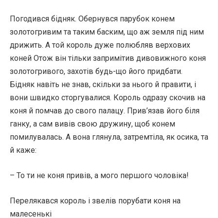
Погодився бідняк. Обернувся парубок конем
золотогривим та таким баским, що аж земля під ним
дрижить. А той король дуже полюбляв верхових
коней Отож він тільки запримітив дивовижного коня
золотогривого, захотів будь-що його придбати.
Бідняк навіть не знав, скільки за нього й правити, і
вони швидко сторгувалися. Король одразу скочив на
коня й помчав до свого палацу. Прив’язав його біля
ганку, а сам вивів свою дружину, щоб конем
помилувалась. А вона глянула, затремтіла, як осика, та
й каже:
– То ти не коня привів, а мого першого чоловіка!
Перелякався король і звелів порубати коня на
малесенькі