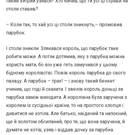
такий хитрий узявся? Хто бачив, що ти усі ці страви на
столи ставив?
– Коли так, то хай усі ці столи зникнуть,– промовив
парубок.
І столи зникли. Злякався король, що парубок таке
робити може. А потім дотямив, яку з парубка можна
користь мати, бо він уже геть замучився у цьому
бідному королівстві. Повів король парубка до свого
палацу. А парубок – трах! – і знову такий бенкет
учинив, що годі й сказати. І звелів король доньці за
парубка заміж виходити. А королівна була заручена з
королем із сусідньої країни, то на простого хлопця і
дивитися не хотіла. Але батько, наїдений та напоєний,
ще й золотом обсипаний, про те, що вона заручена, й
думати не хотів, узяв і віддав дочку за парубка.