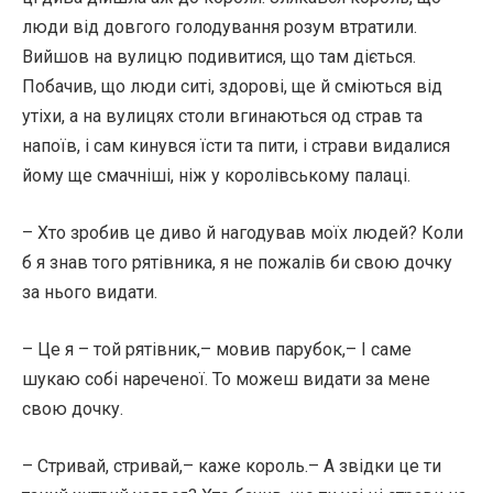
люди від довгого голодування розум втратили.
Вийшов на вулицю подивитися, що там діється.
Побачив, що люди ситі, здорові, ще й сміються від
утіхи, а на вулицях столи вгинаються од страв та
напоїв, і сам кинувся їсти та пити, і страви видалися
йому ще смачніші, ніж у королівському палаці.
– Хто зробив це диво й нагодував моїх людей? Коли
б я знав того рятівника, я не пожалів би свою дочку
за нього видати.
– Це я – той рятівник,– мовив парубок,– І саме
шукаю собі нареченої. То можеш видати за мене
свою дочку.
– Стривай, стривай,– каже король.– А звідки це ти