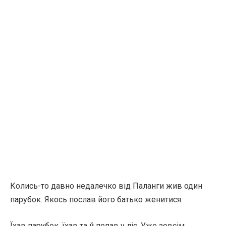
Колись-то давно недалечко від Паланги жив один
парубок. Якось послав його батько женитися.
Їхав парубок, їхав та й попав у ліс. Уже зовсім