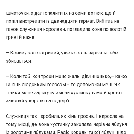
шматочки, а далі спалити їх на семи вогнях, ще й
попіл вистрелити із дванадцяти гармат. Вибігла на
ганок служниця королеви, погладила коня по золотій
гриві й каже:
– Конику золотогривий, уже король зарізати тебе
збирається.
– Коли тобі хоч трохи мене жаль, дівчинонько,– каже
їй кінь людським голосом,– то допоможи мені. Як
тільки мене заріжуть, змочи хустинку в моїй крові і
закопай у короля на подвір’ї.
Служниця так і зробила, як кінь просив. І виросла на
тому місці, де вона хустинку закопала, чарівна яблуня
із золотими яблуками. Радіє король: такої яблуні ніде