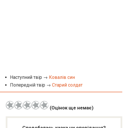
Наступний твір →
Ковалів син
Попередній твір →
Старий солдат
(Оцінок ще немає)
Сподобалась казка чи оповідання?