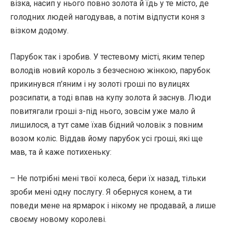
візка, насип у нього повно золота й їдь у те місто, де
голодних людей нагодував, а потім відпусти коня з
візком додому.
Парубок так і зробив. У тестевому місті, яким тепер
володів новий король з безчесною жінкою, парубок
прикинувся п’яним і ну золоті гроші по вулицях
розсипати, а тоді впав на купу золота й заснув. Люди
повитягали гроші з-під нього, зовсім уже мало й
лишилося, а тут саме їхав бідний чоловік з повним
возом коліс. Віддав йому парубок усі гроші, які ще
мав, та й каже потихеньку:
– Не потрібні мені твої колеса, бери їх назад, тільки
зроби мені одну послугу. Я обернуся конем, а ти
поведи мене на ярмарок і нікому не продавай, а лише
своєму новому королеві.