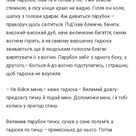
стемніло, а лісу кінця-краю не видно. Гілля очі коле,
шапку з голови здирає. Аж дивиться парубок –
праворуч щось світиться. Під’їхав ближче, бачить:
високий-високий дуб, наче величезне багаття, синім
вогнем горить, а на самому вершечку гадюка
звивається, ще й людським голосом благає
вирятувати її з вогню. Парубок забіг з одного боку, з
другого,– боїться й до вогню підступитись, і страшно,
щоб гадюка не вкусила.
– Не бійся мене,– каже гадюка.– Виламай довгу-
предовгу тичку й подай мені. Допоможи мені, і я тобі
колись у пригоді стану.
Виламав парубок тичку, сунув у синє полум’я, а
гадюка по тичці – прямісінько до нього. Потім