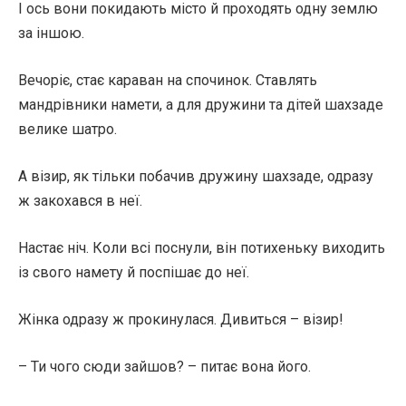
І ось вони покидають місто й проходять одну землю
за іншою.
Вечоріє, стає караван на спочинок. Ставлять
мандрівники намети, а для дружини та дітей шахзаде
велике шатро.
А візир, як тільки побачив дружину шахзаде, одразу
ж закохався в неї.
Настає ніч. Коли всі поснули, він потихеньку виходить
із свого намету й поспішає до неї.
Жінка одразу ж прокинулася. Дивиться – візир!
– Ти чого сюди зайшов? – питає вона його.