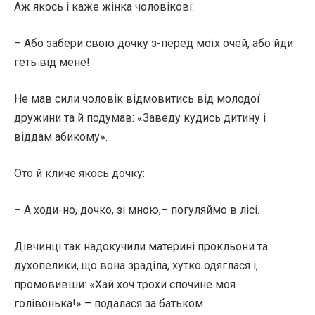
Аж якось і каже жінка чоловікові:
– Або забери свою дочку з-перед моїх очей, або йди
геть від мене!
Не мав сили чоловік відмовитись від молодої
дружини та й подумав: «Заведу кудись дитину і
віддам абикому».
Ото й кличе якось дочку:
– А ходи-но, дочко, зі мною,– погуляймо в лісі.
Дівчинці так надокучили материні прокльони та
духопелики, що вона зраділа, хутко одяглася і,
промовивши: «Хай хоч трохи спочине моя
голівонька!» – подалася за батьком.