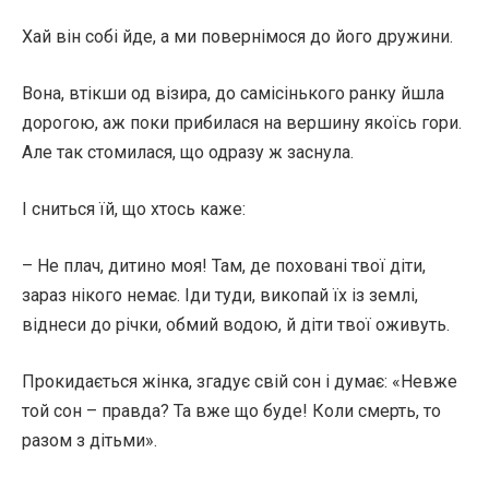
Хай він собі йде, а ми повернімося до його дружини.
Вона, втікши од візира, до самісінького ранку йшла
дорогою, аж поки прибилася на вершину якоїсь гори.
Але так стомилася, що одразу ж заснула.
І сниться їй, що хтось каже:
– Не плач, дитино моя! Там, де поховані твої діти,
зараз нікого немає. Іди туди, викопай їх із землі,
віднеси до річки, обмий водою, й діти твої оживуть.
Прокидається жінка, згадує свій сон і думає: «Невже
той сон – правда? Та вже що буде! Коли смерть, то
разом з дітьми».