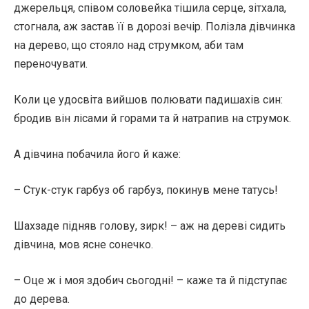
джерельця, співом соловейка тішила серце, зітхала,
стогнала, аж застав її в дорозі вечір. Полізла дівчинка
на дерево, що стояло над струмком, аби там
переночувати.
Коли це удосвіта вийшов полювати падишахів син:
бродив він лісами й горами та й натрапив на струмок.
А дівчина побачила його й каже:
– Стук-стук гарбуз об гарбуз, покинув мене татусь!
Шахзаде підняв голову, зирк! – аж на дереві сидить
дівчина, мов ясне сонечко.
– Оце ж і моя здобич сьогодні! – каже та й підступає
до дерева.