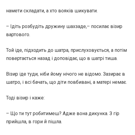
намети складати, а хто вояків шикувати.
– Ідіть розбудіть дружину шахзаде,– посилає візир
вартового.
Той іде, підходить до шатра, прислуховується, а потім
повертається назад і доповідає, що в шатрі тиша.
Візир іде туди, ніби йому нічого не відомо. Зазирає в
шатро, і всі бачать, що діти повбивані, а матері немає.
Тоді візир і каже:
– Що ти тут робитимеш? Адже вона дикунка. З гір
прийшла, в гори й пішла.