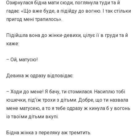
Озирнулася бідна мати сюди, поглянула туди та й
гадає: «Що вже буде, а підійду до вогню. І так стільки
пригод мені трапилось».
Підійшла вона до жінки-девихи, цілує її в груди та й
каже:
– Ой, матусю!
Девиха ж одразу відповідає:
– Ходи до мене! Я бачу, ти стомилася. Насиплю тобі
юшечки, під’їж трохи з дітьми. Добре, що ти назвала
мене матусею, а то я тебе одразу ж кинула б у вогонь
із твоїми дітьми вкупі.
Бідна жінка з переляку аж тремтить.