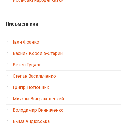
Російські народні казки
Письменники
Іван Франко
Василь Королів-Старий
Євген Гуцало
Степан Васильченко
Григір Тютюнник
Микола Вінграновський
Володимир Винниченко
Емма Андієвська