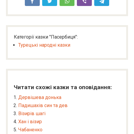
Категорії казки "Пасербиця":
Турецькі народні казки
Читати схожі казки та оповідання:
Дервішева донька
Падишахів син та дев
Візирів шагі
Хан і візир
Чабаненко