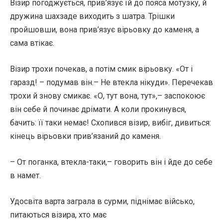
Візир погоджується, прив’язує їй до пояса мотузку, й
дружина шахзаде виходить з шатра. Трішки
пройшовши, вона прив’язує вірьовку до каменя, а
сама втікає.
Візир трохи почекав, а потім смик вірьовку. «От і
гаразд! – подумав він.– Не втекла нікуди». Перечекав
трохи й знову смикає. «О, тут вона, тут»,– заспокоює
він себе й починає дрімати. А коли прокинувся,
бачить: її таки немає! Схопився візир, вибіг, дивиться:
кінець вірьовки прив’язаний до каменя.
– От поганка, втекла-таки,– говорить він і йде до себе
в намет.
Удосвіта варта заграла в сурми, піднімає військо,
питаються візира, хто має