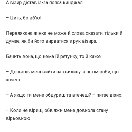
А візир дістав із-за пояса кинджал:
– Цить, бо вб’ю!
Перелякана жінка не може й слова сказати, тільки й
думає, як би його вирватися з рук візира.
Бачить вона, що нема їй рятунку, то й каже:
– Дозволь мені вийти на хвилину, а потім роби, що
хочеш.
– А якщо ти мене обдуриш та втечеш? – питає візир.
– Коли не віриш, обв’яжи мене довкола стану
вірьовкою.