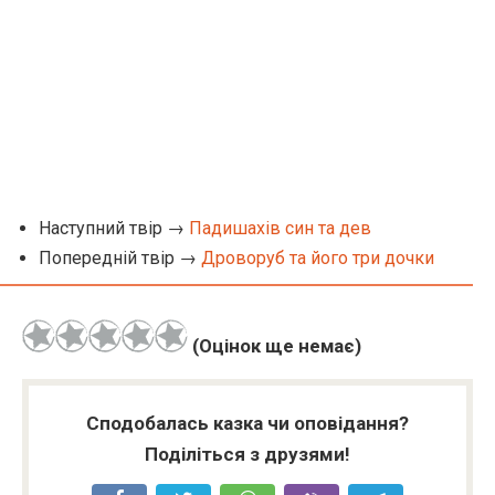
Наступний твір →
Падишахів син та дев
Попередній твір →
Дроворуб та його три дочки
(Оцінок ще немає)
Сподобалась казка чи оповідання?
Поділіться з друзями!