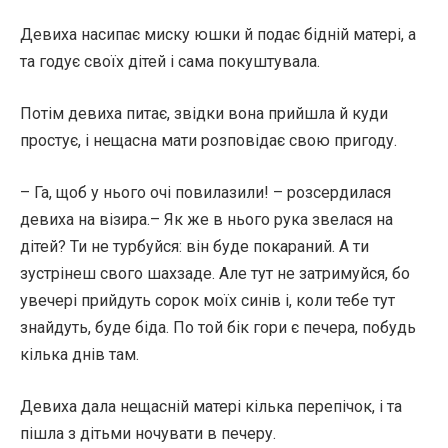
Девиха насипає миску юшки й подає бідній матері, а
та годує своїх дітей і сама покуштувала.
Потім девиха питає, звідки вона прийшла й куди
простує, і нещасна мати розповідає свою пригоду.
– Га, щоб у нього очі повилазили! – розсердилася
девиха на візира.– Як же в нього рука звелася на
дітей? Ти не турбуйся: він буде покараний. А ти
зустрінеш свого шахзаде. Але тут не затримуйся, бо
увечері прийдуть сорок моїх синів і, коли тебе тут
знайдуть, буде біда. По той бік гори є печера, побудь
кілька днів там.
Девиха дала нещасній матері кілька перепічок, і та
пішла з дітьми ночувати в печеру.