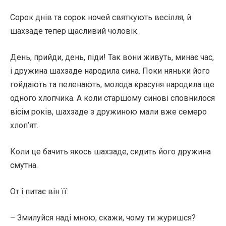
Сорок днів та сорок ночей святкують весілля, й
шахзаде тепер щасливий чоловік.
День, прийди, день, піди! Так вони живуть, минає час,
і дружина шахзаде народила сина. Поки няньки його
гойдають та пеленають, молода красуня народила ще
одного хлопчика. А коли старшому синові сповнилося
вісім років, шахзаде з дружиною мали вже семеро
хлоп’ят.
Коли це бачить якось шахзаде, сидить його дружина
смутна.
От і питає він її:
– Змилуйся наді мною, скажи, чому ти журишся?