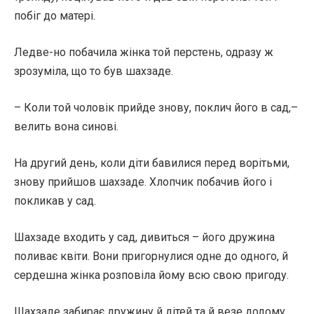
побіг до матері.
Ледве-но побачила жінка той перстень, одразу ж
зрозуміла, що то був шахзаде.
– Коли той чоловік прийде знову, поклич його в сад,–
велить вона синові.
На другий день, коли діти бавилися перед ворітьми,
знову прийшов шахзаде. Хлопчик побачив його і
покликав у сад.
Шахзаде входить у сад, дивиться – його дружина
поливає квіти. Вони пригорнулися одне до одного, й
сердешна жінка розповіла йому всю свою пригоду.
Шахзаде забирає дружину й дітей та й везе додому.