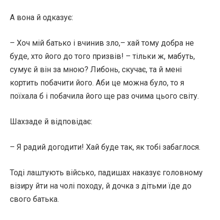
А вона й одказує:
– Хоч мій батько і вчинив зло,– хай тому добра не
буде, хто його до того призвів! – тільки ж, мабуть,
сумує й він за мною? Либонь, скучає, та й мені
кортить побачити його. Аби це можна було, то я
поїхала б і побачила його ще раз очима цього світу.
Шахзаде й відповідає:
– Я радий догодити! Хай буде так, як тобі забаглося.
Тоді лаштують військо, падишах наказує головному
візиру йти на чолі походу, й дочка з дітьми їде до
свого батька.