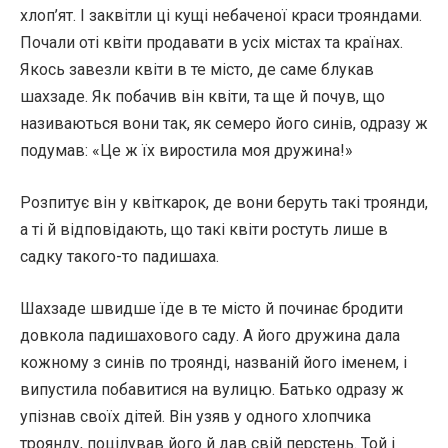
хлоп’ят. І заквітли ці кущі небаченої краси трояндами.
Почали оті квіти продавати в усіх містах та країнах.
Якось завезли квіти в те місто, де саме блукав
шахзаде. Як побачив він квіти, та ще й почув, що
називаються вони так, як семеро його синів, одразу ж
подумав: «Це ж їх виростила моя дружина!»
Розпитує він у квіткарок, де вони беруть такі троянди,
а ті й відповідають, що такі квіти ростуть лише в
садку такого-то падишаха.
Шахзаде швидше їде в те місто й починає бродити
довкола падишахового саду. А його дружина дала
кожному з синів по троянді, названій його іменем, і
випустила побавитися на вулицю. Батько одразу ж
упізнав своїх дітей. Він узяв у одного хлопчика
троянду, поцілував його й дав свій перстень. Той і