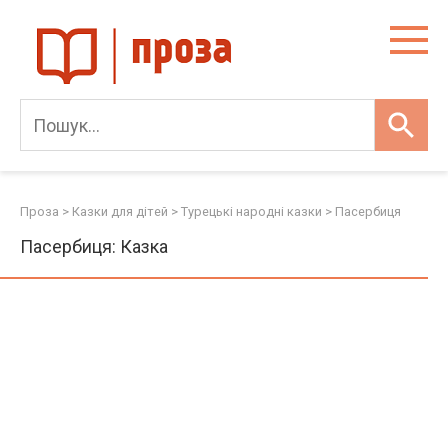
Skip
to
content
Проза
>
Казки для дітей
>
Турецькі народні казки
>
Пасербиця
Пасербиця: Казка