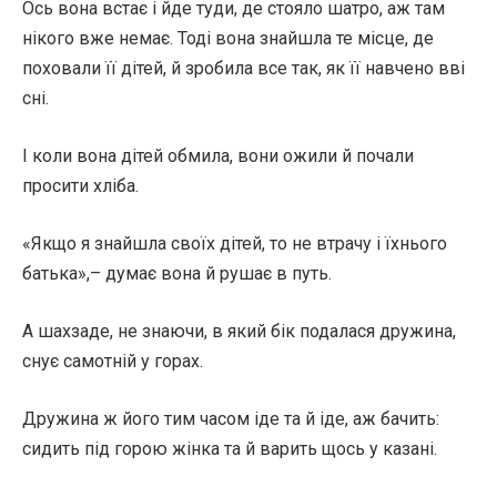
Ось вона встає і йде туди, де стояло шатро, аж там
нікого вже немає. Тоді вона знайшла те місце, де
поховали її дітей, й зробила все так, як її навчено вві
сні.
І коли вона дітей обмила, вони ожили й почали
просити хліба.
«Якщо я знайшла своїх дітей, то не втрачу і їхнього
батька»,– думає вона й рушає в путь.
А шахзаде, не знаючи, в який бік подалася дружина,
снує самотній у горах.
Дружина ж його тим часом іде та й іде, аж бачить:
сидить під горою жінка та й варить щось у казані.