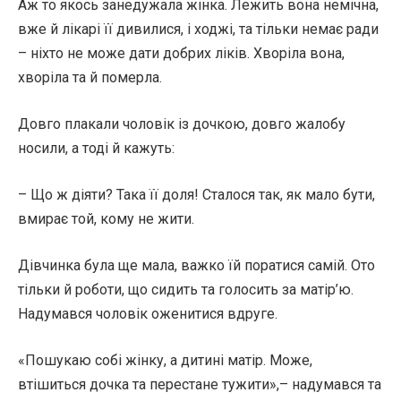
Аж то якось занедужала жінка. Лежить вона немічна,
вже й лікарі її дивилися, і ходжі, та тільки немає ради
– ніхто не може дати добрих ліків. Хворіла вона,
хворіла та й померла.
Довго плакали чоловік із дочкою, довго жалобу
носили, а тоді й кажуть:
– Що ж діяти? Така її доля! Сталося так, як мало бути,
вмирає той, кому не жити.
Дівчинка була ще мала, важко їй поратися самій. Ото
тільки й роботи, що сидить та голосить за матір’ю.
Надумався чоловік оженитися вдруге.
«Пошукаю собі жінку, а дитині матір. Може,
втішиться дочка та перестане тужити»,– надумався та