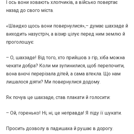
І ось вони ховають хлопчиків, а військо повертає
назад до свого міста.
«Швидко щось вони повернулися»,– думає шахзаде й
виходить назустріч, а візир цілує перед ним землю й
проголошує:
– О, шахзаде! Від того, хто прийшов з гір, хіба можна
чекати добра? Коли ми зупинилися, щоб перепочити,
вона вночі перерізала дітей, а сама втекла. Що нам
лишалося діяти? Ми повернулися додому.
Як почув це шахзаде, став плакати й голосити:
– Ой, горенько! Ні, ні, це неправда! Я піду її шукати.
Просить дозволу в падишаха й рушає в дорогу.