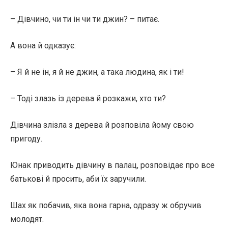
– Дівчино, чи ти ін чи ти джин? – питає.
А вона й одказує:
– Я й не ін, я й не джин, а така людина, як і ти!
– Тоді злазь із дерева й розкажи, хто ти?
Дівчина злізла з дерева й розповіла йому свою
пригоду.
Юнак приводить дівчину в палац, розповідає про все
батькові й просить, аби їх заручили.
Шах як побачив, яка вона гарна, одразу ж обручив
молодят.