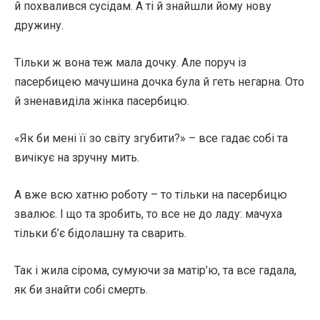
й похвалився сусідам. А ті й знайшли йому нову
дружину.
Тільки ж вона теж мала дочку. Але поруч із
пасербицею мачушина дочка була й геть негарна. Ото
й зненавиділа жінка пасербицю.
«Як би мені її зо світу згубити?» – все гадає собі та
вичікує на зручну мить.
А вже всю хатню роботу – то тільки на пасербицю
звалює. І що та зробить, то все не до ладу: мачуха
тільки б’є бідолашну та сварить.
Так і жила сірома, сумуючи за матір’ю, та все гадала,
як би знайти собі смерть.