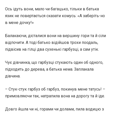
Ось ідуть вони, мало чи багацько, тільки в батька
язик не повертається сказати комусь: «А заберіть-но
в мене дочку!»
Балакаючи, дісталися вони на вершину гори та й сіли
відпочити. А тоді батько відійшов трохи поодаль,
підвісив на гілці два сухенькі гарбузці, а сам утік.
Чує дівчинка, що гарбузці стукають один об одного,
підходить до дерева, а батька нема. Заплакала
дівчина.
– Стук-стук гарбуз об гарбуз, покинув мене татусь! –
примовляючи так, натрапила вона на дорогу та й іде.
Довго йшла чи ні, горами чи долами, пила водицю з