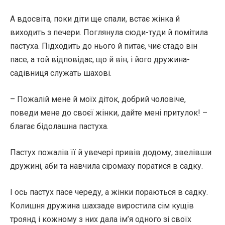
А вдосвіта, поки діти ще спали, встає жінка й
виходить з печери. Поглянула сюди-туди й помітила
пастуха. Підходить до нього й питає, чиє стадо він
пасе, а той відповідає, що й він, і його дружина-
садівниця служать шахові.
– Пожалій мене й моїх діток, добрий чоловіче,
поведи мене до своєї жінки, дайте мені притулок! –
благає бідолашна пастуха.
Пастух пожалів її й увечері привів додому, звелівши
дружині, аби та навчила сіромаху поратися в садку.
І ось пастух пасе череду, а жінки пораються в садку.
Колишня дружина шахзаде виростила сім кущів
троянд і кожному з них дала ім’я одного зі своїх