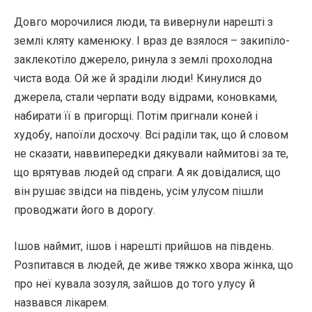
Довго морочилися люди, та вивернули нарешті з
землі кляту каменюку. І враз де взялося – закипіло-
заклекотіло джерело, ринула з землі прохолодна
чиста вода. Ой же й зраділи люди! Кинулися до
джерела, стали черпати воду відрами, коновками,
набирати її в пригорщі. Потім пригнали коней і
худобу, напоїли досхочу. Всі раділи так, що й словом
не сказати, наввипередки дякували наймитові за те,
що врятував людей од спраги. А як довідалися, що
він рушає звідси на південь, усім улусом пішли
проводжати його в дорогу.
Ішов наймит, ішов і нарешті прийшов на південь.
Розпитався в людей, де живе тяжко хвора жінка, що
про неї кувала зозуля, зайшов до того улусу й
назвався лікарем.