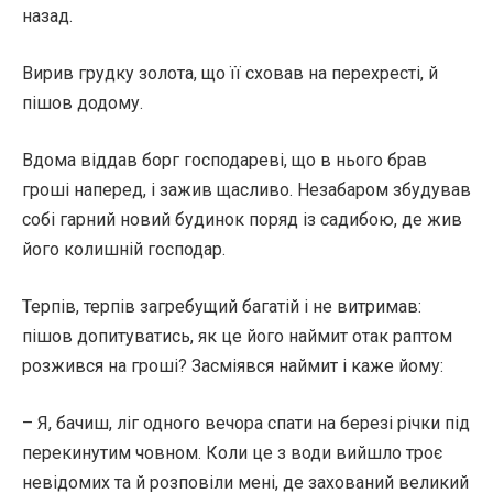
назад.
Вирив грудку золота, що її сховав на перехресті, й
пішов додому.
Вдома віддав борг господареві, що в нього брав
гроші наперед, і зажив щасливо. Незабаром збудував
собі гарний новий будинок поряд із садибою, де жив
його колишній господар.
Терпів, терпів загребущий багатій і не витримав:
пішов допитуватись, як це його наймит отак раптом
розжився на гроші? Засміявся наймит і каже йому:
– Я, бачиш, ліг одного вечора спати на березі річки під
перекинутим човном. Коли це з води вийшло троє
невідомих та й розповіли мені, де захований великий