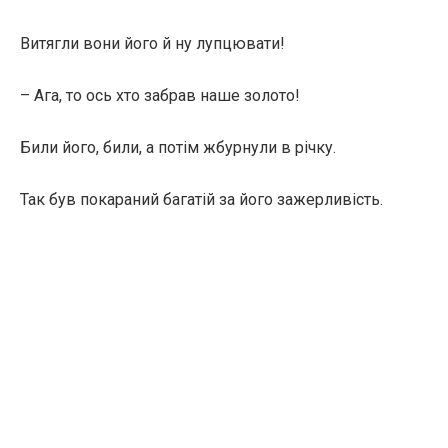
Витягли вони його й ну лупцювати!
– Ага, то ось хто забрав наше золото!
Били його, били, а потім жбурнули в річку.
Так був покараний багатій за його зажерливість.