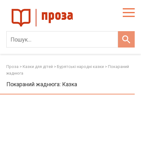
Skip
to
content
Проза
>
Казки для дітей
>
Бурятські народні казки
>
Покараний
жаднюга
Покараний жаднюга: Казка