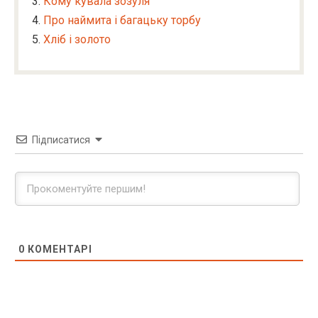
Кому кувала зозуля
Про наймита і багацьку торбу
Хліб і золото
Підписатися
0
КОМЕНТАРІ