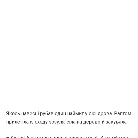
Якось навесні рубав один наймит у лісі дрова. Раптом
прилетіла із сходу зозуля, сіла на дерево й закувала:
– Ку-ку! А на сході сонця є висока гора!.. А на тій горі