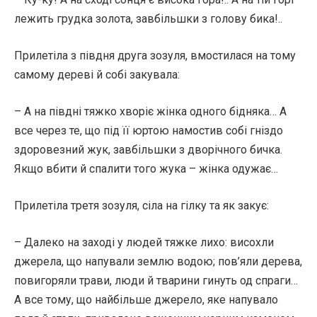
лежить грудка золота, завбільшки з голову бика!..
Прилетіла з півдня друга зозуля, вмостилася на тому
самому дереві й собі закувала:
– А на півдні тяжко хворіє жінка одного бідняка… А
все через те, що під її юртою намостив собі гніздо
здоровезний жук, завбільшки з дворічного бичка.
Якщо вбити й спалити того жука – жінка одужає…
Прилетіла третя зозуля, сіла на гілку та як закує:
– Далеко на заході у людей тяжке лихо: висохли
джерела, що напували землю водою; пов’яли дерева,
повигоряли трави, люди й тварини гинуть од спраги…
А все тому, що найбільше джерело, яке напувало