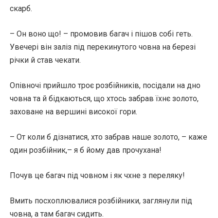
скарб.
– Он воно що! – промовив багач і пішов собі геть.
Увечері він заліз під перекинутого човна на березі
річки й став чекати.
Опівночі прийшло троє розбійників, посідали на дно
човна та й бідкаються, що хтось забрав їхнє золото,
заховане на вершині високої гори.
– От коли б дізнатися, хто забрав наше золото, – каже
один розбійник,– я б йому дав прочухана!
Почув це багач під човном і як чхне з переляку!
Вмить посхоплювалися розбійники, заглянули під
човна, а там багач сидить.