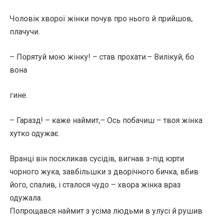
Чоловік хворої жінки почув про нього й прийшов,
плачучи.
– Порятуй мою жінку! – став прохати.– Вилікуй, бо
вона
гине.
– Гаразд! – каже наймит,– Ось побачиш – твоя жінка
хутко одужає.
Вранці він поскликав сусідів, вигнав з-під юрти
чорного жука, завбільшки з дворічного бичка, вбив
його, спалив, і сталося чудо – хвора жінка враз
одужала.
Попрощався наймит з усіма людьми в улусі й рушив