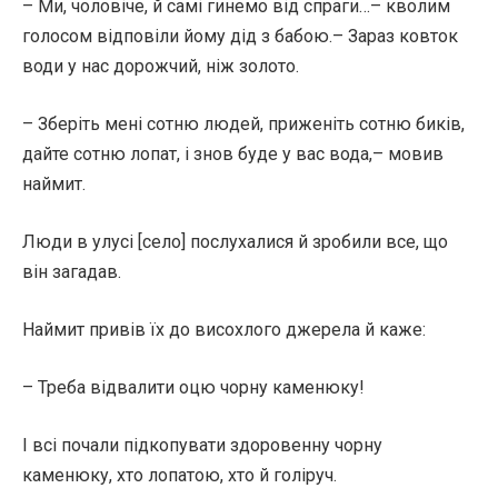
– Ми, чоловіче, й самі гинемо від спраги…– кволим
голосом відповіли йому дід з бабою.– Зараз ковток
води у нас дорожчий, ніж золото.
– Зберіть мені сотню людей, приженіть сотню биків,
дайте сотню лопат, і знов буде у вас вода,– мовив
наймит.
Люди в улусі [село] послухалися й зробили все, що
він загадав.
Наймит привів їх до висохлого джерела й каже:
– Треба відвалити оцю чорну каменюку!
І всі почали підкопувати здоровенну чорну
каменюку, хто лопатою, хто й голіруч.