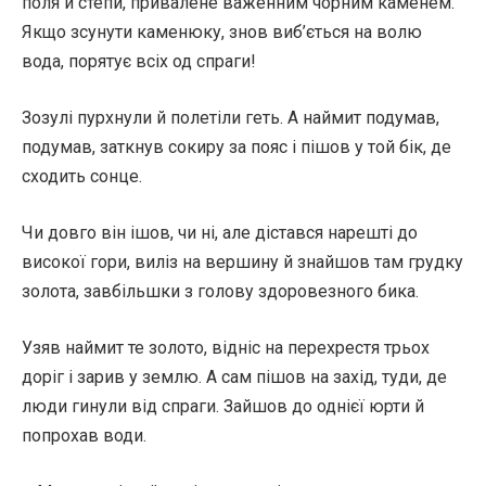
поля й степи, привалене важенним чорним каменем.
Якщо зсунути каменюку, знов виб’ється на волю
вода, порятує всіх од спраги!
Зозулі пурхнули й полетіли геть. А наймит подумав,
подумав, заткнув сокиру за пояс і пішов у той бік, де
сходить сонце.
Чи довго він ішов, чи ні, але дістався нарешті до
високої гори, виліз на вершину й знайшов там грудку
золота, завбільшки з голову здоровезного бика.
Узяв наймит те золото, відніс на перехрестя трьох
доріг і зарив у землю. А сам пішов на захід, туди, де
люди гинули від спраги. Зайшов до однієї юрти й
попрохав води.