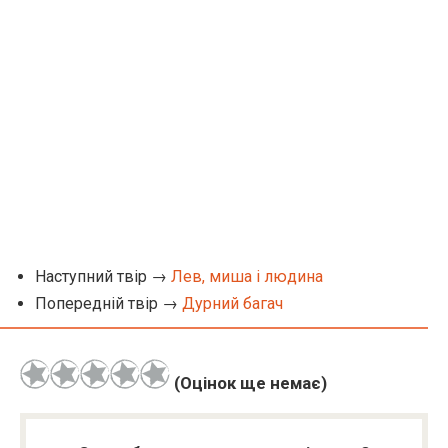
Наступний твір →
Лев, миша і людина
Попередній твір →
Дурний багач
(Оцінок ще немає)