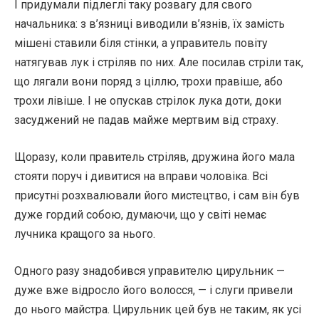
І придумали підлеглі таку розвагу для свого
начальника: з в’язниці виводили в’язнів, їх замість
мішені ставили біля стінки, а управитель повіту
натягував лук і стріляв по них. Але посилав стріли так,
що лягали вони поряд з ціллю, трохи правіше, або
трохи лівіше. І не опускав стрілок лука доти, доки
засуджений не падав майже мертвим від страху.
Щоразу, коли правитель стріляв, дружина його мала
стояти поруч і дивитися на вправи чоловіка. Всі
присутні розхвалювали його мистецтво, і сам він був
дуже гордий собою, думаючи, що у світі немає
лучника кращого за нього.
Одного разу знадобився управителю цирульник —
дуже вже відросло його волосся, — і слуги привели
до нього майстра. Цирульник цей був не таким, як усі