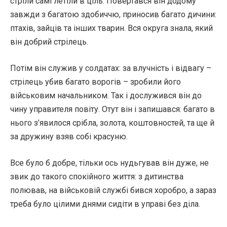
стріли самі летіли в ціль. Повертався він додому
завжди з багатою здобиччю, приносив багато дичини:
птахів, зайців та інших тварин. Вся округа знала, який
він добрий стрілець.
Потім він служив у солдатах: за влучність і відвагу –
стрілець убив багато ворогів – зробили його
військовим начальником. Так і дослужився він до
чину управителя повіту. Отут він і запишався: багато в
нього з’явилося срібла, золота, коштовностей, та ще й
за дружину взяв собі красуню.
Все було б добре, тільки ось нудьгував він дуже, не
звик до такого спокійного життя: з дитинства
полював, на військовій службі бився хоробро, а зараз
треба було цілими днями сидіти в управі без діла.