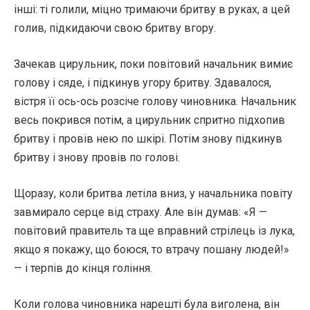
інші: ті голили, міцно тримаючи бритву в руках, а цей
голив, підкидаючи свою бритву вгору.
Зачекав цирульник, поки повітовий начальник вимиє
голову і сяде, і підкинув угору бритву. Здавалося,
вістря її ось-ось розсіче голову чиновника. Начальник
весь покрився потім, а цирульник спритно підхопив
бритву і провів нею по шкірі. Потім знову підкинув
бритву і знову провів по голові.
Щоразу, коли бритва летіла вниз, у начальника повіту
завмирало серце від страху. Але він думав: «Я —
повітовий правитель та ще вправний стрілець із лука,
якщо я покажу, що боюся, то втрачу пошану людей!»
— і терпів до кінця гоління.
Коли голова чиновника нарешті була виголена, він