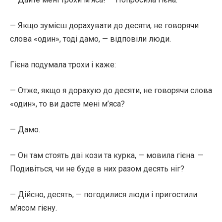
— Якщо зумієш дорахувати до десяти, не говорячи
слова «один», тоді дамо, — відповіли люди.
Гієна подумала трохи і каже:
— Отже, якщо я дорахую до десяти, не говорячи слова
«один», то ви дасте мені м’яса?
— Дамо.
— Он там стоять дві кози та курка, — мовила гієна. —
Подивіться, чи не буде в них разом десять ніг?
— Дійсно, десять, — погодилися люди і пригостили
м’ясом гієну.