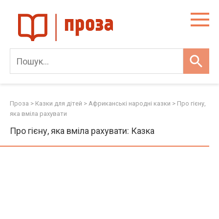
Skip
to
content
Проза
>
Казки для дітей
>
Африканські народні казки
>
Про гієну,
яка вміла рахувати
Про гієну, яка вміла рахувати: Казка