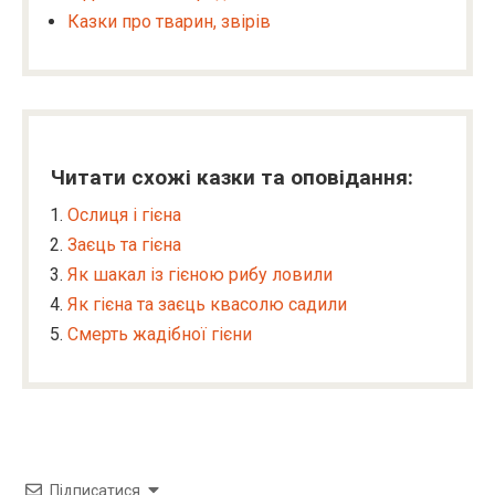
Казки про тварин, звірів
Читати схожі казки та оповідання:
Ослиця і гієна
Заєць та гієна
Як шакал із гієною рибу ловили
Як гієна та заєць квасолю садили
Смерть жадібної гієни
Підписатися