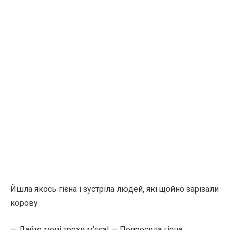
Йшла якось гієна і зустріла людей, які щойно зарізали
корову.
— Дайте мені трохи м’яса! — Попросила гієна.