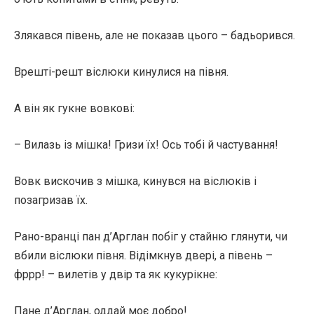
Злякався півень, але не показав цього – бадьорився.
Врешті-решт віслюки кинулися на півня.
А він як гукне вовкові:
– Вилазь із мішка! Гризи їх! Ось тобі й частування!
Вовк вискочив з мішка, кинувся на віслюків і
позагризав їх.
Рано-вранці пан д’Арглан побіг у стайню глянути, чи
вбили віслюки півня. Відімкнув двері, а півень –
фррр! – вилетів у двір та як кукурікне:
Пане д’Арглан, оддай моє добро!