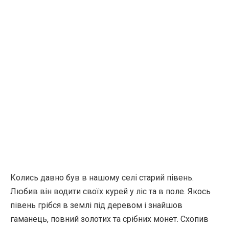
Колись давно був в нашому селі старий півень.
Любив він водити своїх курей у ліс та в поле. Якось
півень грібся в землі під деревом і знайшов
гаманець, повний золотих та срібних монет. Схопив