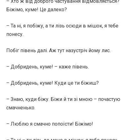
– Хто ж від доброго частування відмовляється?
Біжімо, куме! Це далеко?
– Та ні, я побіжу, а ти лізь осюди в мішок, я тебе
понесу.
Побіг півень далі. Аж тут назустріч йому лис.
– Добридень, куме! – каже півень.
– Добридень, куме! Куди це ти біжиш?
– Знаю, куди біжу. Біжи й ти зі мною – почастую
смачненько.
– Люблю я смачно попоїсти! Біжімо!