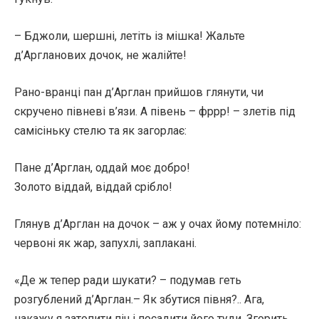
– Бджоли, шершні, летіть із мішка! Жальте
д’Аргланових дочок, не жалійте!
Рано-вранці пан д’Арглан прийшов глянути, чи
скручено півневі в’язи. А півень – фррр! – злетів під
самісіньку стелю та як загорлає:
Пане д’Арглан, оддай моє добро!
Золото віддай, віддай срібло!
Глянув д’Арглан на дочок – аж у очах йому потемніло:
червоні як жар, запухлі, заплакані.
«Де ж тепер ради шукати? – подумав геть
розгублений д’Арглан.– Як збутися півня?.. Ага,
накажу я затопити піч і посадити його туди. Згорить,