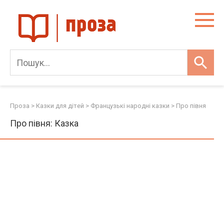
Skip
to
content
Проза
>
Казки для дітей
>
Французькі народні казки
>
Про півня
Про півня: Казка