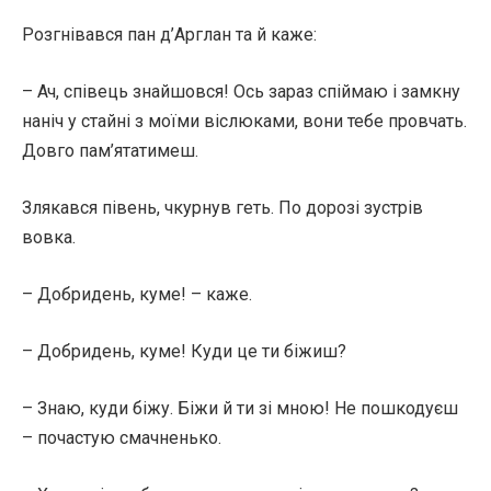
Розгнівався пан д’Арглан та й каже:
– Ач, співець знайшовся! Ось зараз спіймаю і замкну
наніч у стайні з моїми віслюками, вони тебе провчать.
Довго пам’ятатимеш.
Злякався півень, чкурнув геть. По дорозі зустрів
вовка.
– Добридень, куме! – каже.
– Добридень, куме! Куди це ти біжиш?
– Знаю, куди біжу. Біжи й ти зі мною! Не пошкодуєш
– почастую смачненько.