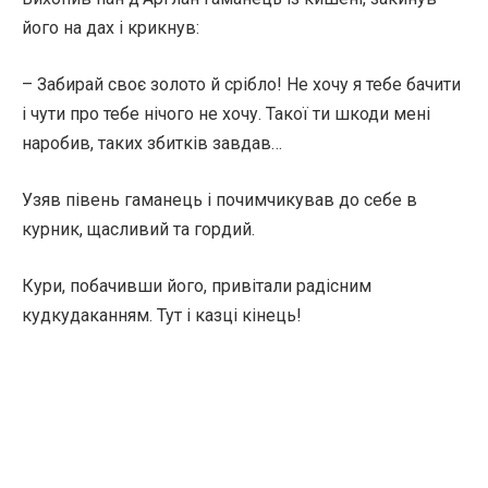
його на дах і крикнув:
– Забирай своє золото й срібло! Не хочу я тебе бачити
і чути про тебе нічого не хочу. Такої ти шкоди мені
наробив, таких збитків завдав…
Узяв півень гаманець і почимчикував до себе в
курник, щасливий та гордий.
Кури, побачивши його, привітали радісним
кудкудаканням. Тут і казці кінець!