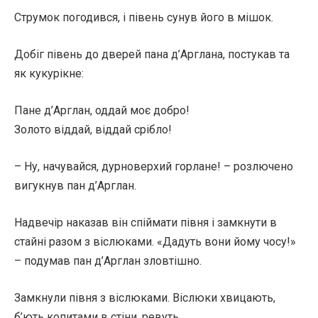
Струмок погодився, і півень сунув його в мішок.
Добіг півень до дверей пана д’Арглана, постукав та
як кукурікне:
Пане д’Арглан, оддай моє добро!
Золото віддай, віддай срібло!
– Ну, начувайся, дурноверхий горлане! – розлючено
вигукнув пан д’Арглан.
Надвечір наказав він спіймати півня і замкнути в
стайні разом з віслюками. «Дадуть вони йому чосу!»
– подумав пан д’Арглан зловтішно.
Замкнули півня з віслюками. Віслюки хвицають,
б’ють копитами в стіни, ревуть.