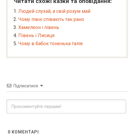
Читати схожі казки та оповідання:
Людей слухай, а свій розум май
Чому півні співають так рано
Хамелеон і півень
Півень і Лисиця
Чому в бабок тоненька талія
Підписатися
0
КОМЕНТАРІ