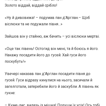
Золото віддай, віддай срібло!
«Ну й дивовижа! – подумав пан д’Арглан.– Щоб
віслюки та не подужали півня…»
Зайшов він у стайню, аж бачить – усі віслюки мертві.
«Оце так півень! Остогид він мені, та й боюсь я його.
Накажу посадити його до гусей. Хай гуси його
поскубуть!»
Увечері наказав пан д’Арглан посадити півня до
гусей. Гуси відразу кинулися на нього, засичали й
загелготали, затеребили його й заскубли. А півень як
гукне:
– Куме-лис, вилазь із мішка! Подуши їх усіх! Ось тобі