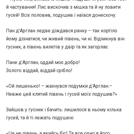
й частування! Лис вискочив з мішка та й ну ловити
гусей! Всіх половив, подушив і наївся донесхочу.
Пан д’Арглан ледве діждався ранку – так кортіло
йому дізнатися, чи живий півень, чи ні. Відімкнув він
гусник, а півень вилетів у двір та як загорлає:
Пане д’Арглан, оддай моє добро!
Золото віддай, віддай срібло!
«Ой лишенько! – жахнувся подумки д’Арглан.–
Невже цей клятий півень і гусей моїх подушив?»
Зайшов у гусник і бачить: лишилося в ньому кілька
гусей, та й ті лежать подушені.
«Це не півень, а якийсь біс! Та все одно я його