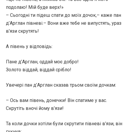
подолаю! Мій буде верх!»
– Сьогодні ти підеш спати до моїх дочок,– каже пан
д’Арглан півневі.– Вони вже тебе не випустять, ураз
в’язи скрутять!
А півень у відповідь:
Пане д’Арглан, оддай моє добро!
Золото віддай, віддай срібло!
Увечері пан д’Арглан сказав трьом своїм дочкам:
– Ось вам півень, донечки! Він спатиме у вас.
Скрутіть вночі йому в’язи!
Та коли дочки хотіли були скрутити півневі в’язи, він
гукнув: