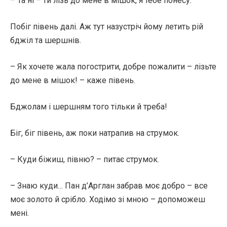
– Та ні – ти лізь до мене в мішок, я тебе понесу.
Побіг півень далі. Аж тут назустріч йому летить рій
бджіл та шершнів.
– Як хочете жала погострити, добре пожалити – лізьте
до мене в мішок! – каже півень.
Бджолам і шершням того тільки й треба!
Біг, біг півень, аж поки натрапив на струмок.
– Куди біжиш, півню? – питає струмок.
– Знаю куди… Пан д’Арглан забрав моє добро – все
моє золото й срібло. Ходімо зі мною – допоможеш
мені.