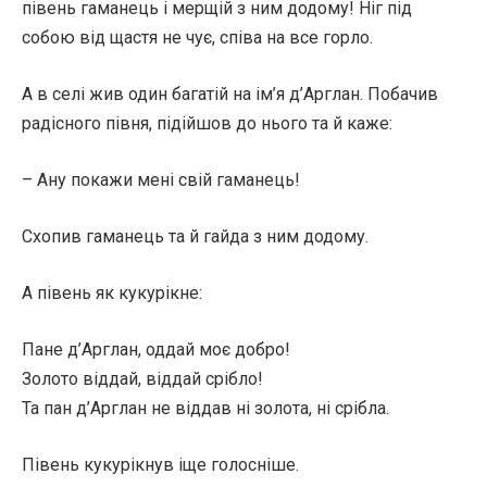
півень гаманець і мерщій з ним додому! Ніг під
собою від щастя не чує, співа на все горло.
А в селі жив один багатій на ім’я д’Арглан. Побачив
радісного півня, підійшов до нього та й каже:
– Ану покажи мені свій гаманець!
Схопив гаманець та й гайда з ним додому.
А півень як кукурікне:
Пане д’Арглан, оддай моє добро!
Золото віддай, віддай срібло!
Та пан д’Арглан не віддав ні золота, ні срібла.
Півень кукурікнув іще голосніше.