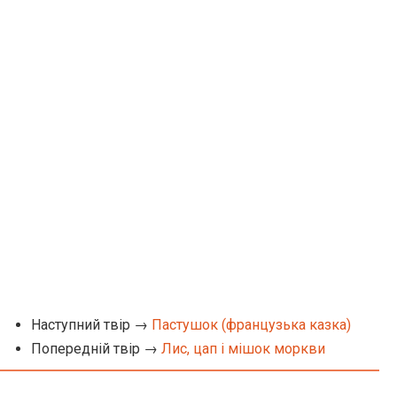
Наступний твір →
Пастушок (французька казка)
Попередній твір →
Лис, цап і мішок моркви