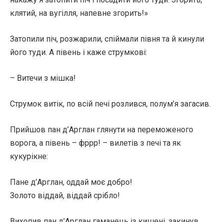
клятий, на вугілля, напевне згорить!»
Затопили піч, розжарили, спіймали півня та й кинули
його туди. А півень і каже струмкові:
– Витечи з мішка!
Струмок витік, по всій печі розлився, полум’я загасив.
Прийшов пан д’Арглан глянути на переможеного
ворога, а півень – фррр! – вилетів з печі та як
кукурікне:
Пане д’Арглан, оддай моє добро!
Золото віддай, віддай срібло!
Вихопив пан д’Арглан гаманець із кишені, закинув