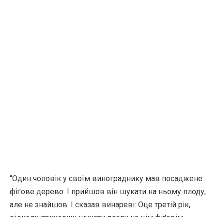
“Один чоловік у своїм винограднику мав посаджене
фіґове дерево. І прийшов він шукати на ньому плоду,
але не знайшов. І сказав винареві: Оце третій рік,