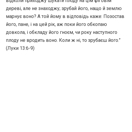
відколи приходжу шукати плоду на цім фіґовім
дереві, але не знаходжу; зрубай його, нащо й землю
марнує воно? А той йому в відповідь каже: Позостав
його, пане, і на цей рік, аж поки його обкопаю
довкола, і обкладу його гноєм, чи року наступного
плоду не вродить воно. Коли ж ні, то зрубаєш його.”
(Луки 13:6-9)