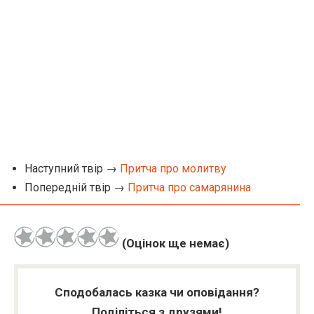
Наступний твір →
Притча про молитву
Попередній твір →
Притча про самарянина
(Оцінок ще немає)
Сподобалась казка чи оповідання?
Поділіться з друзями!