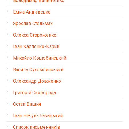
Володимир Винниченко
Емма Андієвська
Ярослав Стельмах
Олекса Стороженко
Іван Карпенко-Карий
Михайло Коцюбинський
Василь Сухомлинський
Олександр Довженко
Григорій Сковорода
Остап Вишня
Іван Нечуй-Левицький
Список письменників