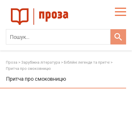
Skip
to
content
Проза
>
Зарубіжна література
>
Біблійні легенди та притчі
>
Притча про смоковницю
Притча про смоковницю