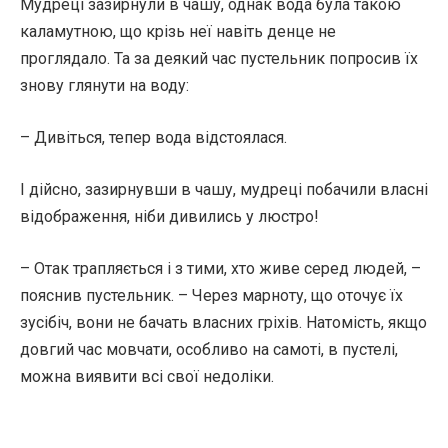
Мудреці зазирнули в чашу, однак вода була такою
каламутною, що крізь неї навіть денце не
проглядало. Та за деякий час пустельник попросив їх
знову глянути на воду:
– Дивіться, тепер вода відстоялася.
І дійсно, зазирнувши в чашу, мудреці побачили власні
відображення, ніби дивились у люстро!
– Отак трапляється і з тими, хто живе серед людей, –
пояснив пустельник. – Через марноту, що оточує їх
зусібіч, вони не бачать власних гріхів. Натомість, якщо
довгий час мовчати, особливо на самоті, в пустелі,
можна виявити всі свої недоліки.