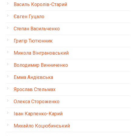
Василь Королів-Старий
Євген Гуцало
Степан Васильченко
Григір Тютюнник
Микола Вінграновський
Володимир Винниченко
Емма Андієвська
Ярослав Стельмах
Олекса Стороженко
Іван Карпенко-Карий
Михайло Коцюбинський