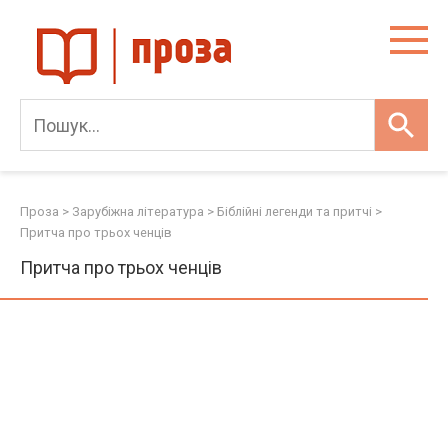
Skip
to
content
Проза
>
Зарубіжна література
>
Біблійні легенди та притчі
>
Притча про трьох ченців
Притча про трьох ченців