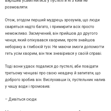
вирішив усамітнитись у пустелі й ні з ким не
розмовляти.
Отож, згодом перший мудрець зрозумів, що люди
сваряться надто багато, і примирити всіх просто
неможливо. Засмучений, він прийшов до другого
ченця, який опікувався хворими, проте знайшов
небораку в глибокій тузі. Не маючи змоги допомогти
геть усім хворим, він теж зневірився у своїй справі.
Тоді вони удвох подалися до пустелі, аби повідати
третьому ченцеві про свою невдачу й запитати, що
доброго зробив він. Вислухавши їх, пустельник налив
у чашу води і промовив:
– Дивіться сюди.