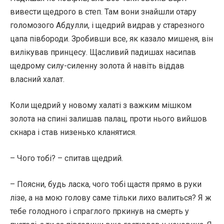
вивести щедрого в степ. Там вони знайшли отару
голомозого Абдулли, і щедрий видрав у старезного
цапа півбороди. Зробивши все, як казало мишеня, він
вилікував принцесу. Щасливий падишах насипав
щедрому силу-силенну золота й навіть віддав
власний халат.
Коли щедрий у новому халаті з важким мішком
золота на спині залишав палац, проти нього вийшов
скнара і став низенько кланятися.
– Чого тобі? – спитав щедрий.
– Поясни, будь ласка, чого тобі щастя прямо в руки
лізе, а на мою голову саме тільки лихо валиться? Я ж
тебе голодного і спраглого пркинув на смерть у