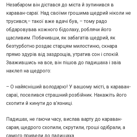
Незабаром він дістався до міста й зупинився в
караван-сараї. Над своїми грошима щедрий ніколи не
трусився,– такої вже вдачі був, – тому радо
обдаровував кожного бідолаху, роблячи його
щасливим. Побачивши, як забагатів щедрий, як
безтурботно роздає старцям милостиню, скнара
прямо здурів від заздрощів, утратив сон і спокій.
Зважившись на все, він пішов до падишаха і звів
наклеп на щедрого:
– О найясніший володарю! У вашому місті, в караван-
сараї, поселився страшний розбійник. Накажіть його
схопити й кинути до в’язниці.
Падишах, не гаючи часу, вислав варту до караван-
сарая, щедрого схопили, скрутили, гроші одібрали, а
самого привели до падишаха.