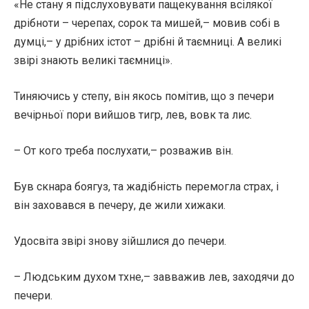
«Не стану я підслуховувати пащекування всілякої
дрібноти – черепах, сорок та мишей,– мовив собі в
думці,– у дрібних істот – дрібні й таємниці. А великі
звірі знають великі таємниці».
Тиняючись у степу, він якось помітив, що з печери
вечірньої пори вийшов тигр, лев, вовк та лис.
– От кого треба послухати,– розважив він.
Був скнара боягуз, та жадібність перемогла страх, і
він заховався в печеру, де жили хижаки.
Удосвіта звірі знову зійшлися до печери.
– Людським духом тхне,– завважив лев, заходячи до
печери.