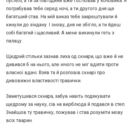
пустелі, а ти за півгодини вже гостював у кочовика. Я
пограбував тебе серед ночі, а ти другого дня ще
багатший став. На мій виказ тебе заарештували й
кинули до зіндану. І знову, дня не збігло, а ти йдеш
собі багатий і щасливий. А мене викинули геть з
палацу.
Щедрий стільки зазнав лиха од скнари, що вже й не
дивився б на нього, але нічого не міг вдіяти проти
власної вдачі. Взяв та й розповів скнарі про
дивовижні властивості травички.
Заметушився скнара, забув навіть подякувати
щедрому за науку, сів на верблюда й подався в степ.
Знайшов ту травичку, пожував і став розуміти мову
всіх тварин.