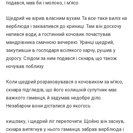
подався, мав би і молоко, і м’ясо.
Щедрий не вірив власним вухам. Та все-таки виліз на
верблюда і заквапився до криниці. Там він досхочу
напився води, а гостинний кочовик почастував
мандрівника смачною вечерею. Уранці щедрий,
закупивши в господаря всілякого харчу, рушив у
дорогу. Слідом за ним подався і скнара, що також
ночував поблизу.
Коли щедрий розраховувався з кочовиком за м’ясо,
скнара підгледів, що його колишній супутник має
важкого гаманця, й задумав недобре діло.
Незабаром вони дісталися до якогось
кишлаку, і щедрий ліг перепочити. Щойно він заснув,
скнара витягнув у нього гаманця, забрав верблюда і