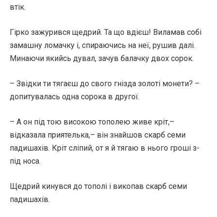
втік.
Гірко зажурився щедрий. Та що вдієш! Виламав собі
замашну ломачку і, спираючись на неї, рушив далі.
Минаючи якийсь дувал, зачув балачку двох сорок.
– Звідки ти тягаєш до свого гнізда золоті монети? –
допитувалась одна сорока в другої.
– А он під тою високою тополею живе кріт,–
відказала приятелька,– він знайшов скарб семи
падишахів. Кріт сліпий, от я й тягаю в нього гроші з-
під носа.
Щедрий кинувся до тополі і викопав скарб семи
падишахів.