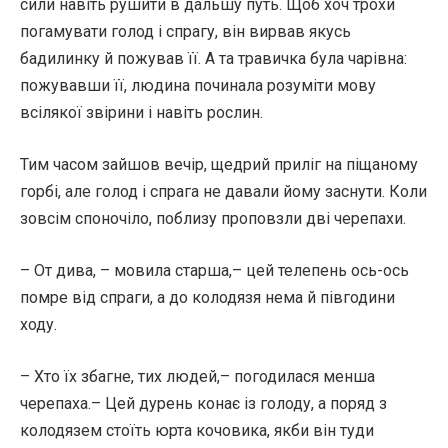
сили навіть рушити в дальшу путь. Щоб хоч трохи
погамувати голод і спрагу, він вирвав якусь
бадилинку й пожував її. А та травичка була чарівна:
пожувавши її, людина починала розуміти мову
всілякої звірини і навіть рослин.
Тим часом зайшов вечір, щедрий приліг на піщаному
горбі, але голод і спрага не давали йому заснути. Коли
зовсім споночіло, поблизу проповзли дві черепахи.
– От дива, – мовила старша,– цей телепень ось-ось
помре від спраги, а до колодязя нема й півгодини
ходу.
– Хто їх збагне, тих людей,– погодилася менша
черепаха.– Цей дурень конає із голоду, а поряд з
колодязем стоїть юрта кочовика, якби він туди