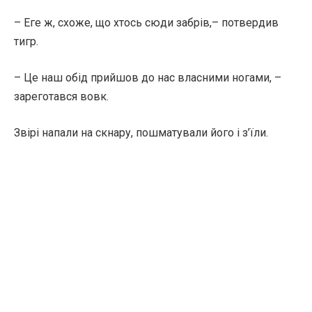
– Еге ж, схоже, що хтось сюди забрів,– потвердив
тигр.
– Це наш обід прийшов до нас власними ногами, –
зареготався вовк.
Звірі напали на скнару, пошматували його і з’їли.