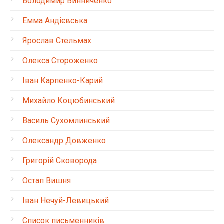
Володимир Винниченко
Емма Андієвська
Ярослав Стельмах
Олекса Стороженко
Іван Карпенко-Карий
Михайло Коцюбинський
Василь Сухомлинський
Олександр Довженко
Григорій Сковорода
Остап Вишня
Іван Нечуй-Левицький
Список письменників