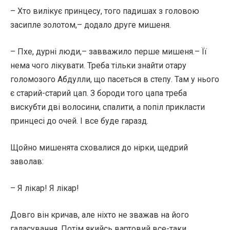
– Хто вилікує принцесу, того падишах з головою
засипле золотом,– додало друге мишеня.
– Пхе, дурні люди,– завважило перше мишеня.– Її
нема чого лікувати. Треба тільки знайти отару
голомозого Абдулли, що пасеться в степу. Там у нього
є старий-старий цап. З бороди того цапа треба
вискубти дві волосини, спалити, а попіл прикласти
принцесі до очей. І все буде гаразд.
Щойно мишенята сховалися до нірки, щедрий
заволав:
– Я лікар! Я лікар!
Довго він кричав, але ніхто не зважав на його
галасування. Потім якийсь вартовий все-таки