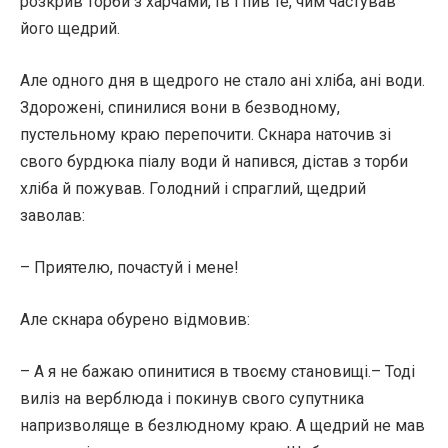
розкрив торби з харчами, їв і пив те, чим частував
його щедрий.
Але одного дня в щедрого не стало ані хліба, ані води.
Здорожені, спинилися вони в безводному,
пустельному краю перепочити. Скнара наточив зі
свого бурдюка піалу води й напився, дістав з торби
хліба й пожував. Голодний і спраглий, щедрий
заволав:
– Приятелю, почастуй і мене!
Але скнара обурено відмовив:
– А я не бажаю опинитися в твоєму становищі.– Тоді
виліз на верблюда і покинув свого супутника
напризволяще в безлюдному краю. А щедрий не мав