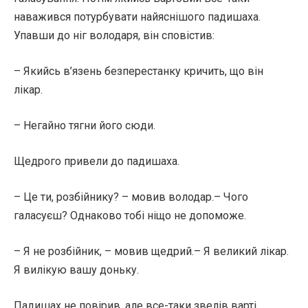
наважився потурбувати найяснішого падишаха.
Упавши до ніг володаря, він сповістив:
– Якийсь в’язень безперестанку кричить, що він
лікар.
– Негайно тягни його сюди.
Щедрого привели до падишаха.
– Це ти, розбійнику? – мовив володар.– Чого
галасуєш? Однаково тобі ніщо не допоможе.
– Я не розбійник, – мовив щедрий.– Я великий лікар.
Я вилікую вашу доньку.
Падишах не повірив, але все-таки звелів варті