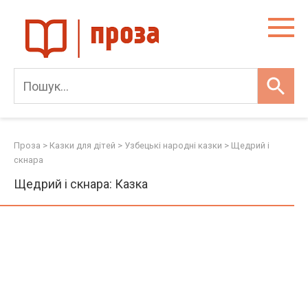
Skip
to
content
Проза
>
Казки для дітей
>
Узбецькі народні казки
>
Щедрий і
скнара
Щедрий і скнара: Казка