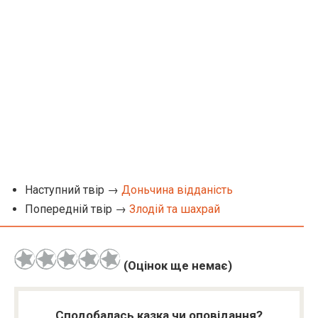
Наступний твір →
Доньчина відданість
Попередній твір →
Злодій та шахрай
(Оцінок ще немає)
Сподобалась казка чи оповідання?