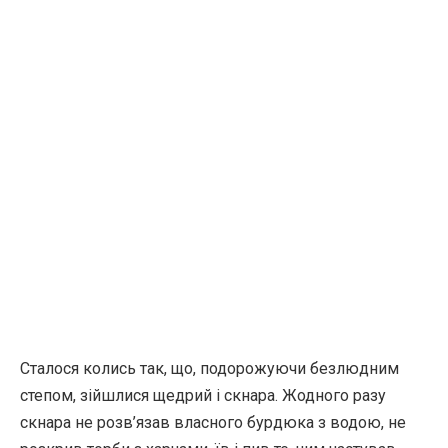
Сталося колись так, що, подорожуючи безлюдним
степом, зійшлися щедрий і скнара. Жодного разу
скнара не розв’язав власного бурдюка з водою, не