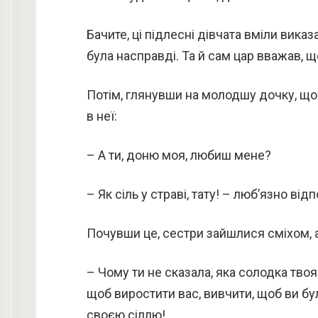
Бачите, ці підлесні дівчата вміли вика
була насправді. Та й сам цар вважав, щ
Потім, глянувши на молодшу дочку, що 
в неї:
– А ти, доню моя, любиш мене?
– Як сіль у страві, тату! – люб’язно ві
Почувши це, сестри зайшлися сміхом, а
– Чому ти не сказала, яка солодка твоя
щоб виростити вас, вивчити, щоб ви бу
своєю сіллю!..