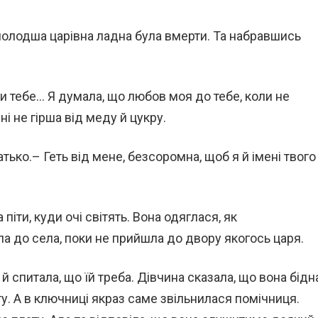
молодша царівна ладна була вмерти. Та набравшись
ити тебе… Я думала, що любов моя до тебе, коли не
і не гірша від меду й цукру.
атько.– Геть від мене, безсоромна, щоб я й імені твого
іти, куди очі світять. Вона одяглася, як
а до села, поки не прийшла до двору якогось царя.
 й спитала, що їй треба. Дівчина сказала, що вона бідн
ту. А в ключниці якраз саме звільнилася помічниця.