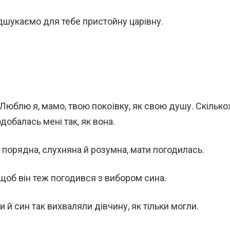
ідшукаємо для тебе пристойну царівну.
 Люблю я, мамо, твою покоївку, як свою душу. Скілько
добалась мені так, як вона.
– порядна, слухняна й розумна, мати погодилась.
щоб він теж погодився з вибором сина.
 й син так вихваляли дівчину, як тільки могли.