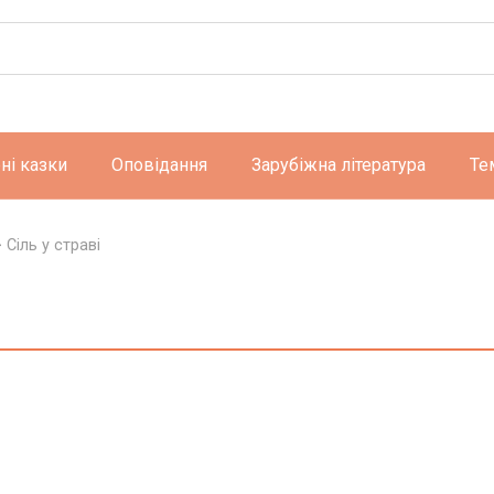
ні казки
Оповідання
Зарубіжна література
Те
>
Сіль у страві