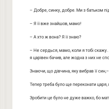
– Добре, синку, добре. Ми з батьком п
– Я її вже знайшов, мамо!
– А хто ж вона? Я її знаю?
– Не сердься, мамо, коли я тобі скажу.
я царівен бачив, але жодна з них не спо
Знаючи, що дівчина, яку вибрав її син,
Тепер треба було ще переконати царя, 
Зробити це було не дуже важко, бо мати