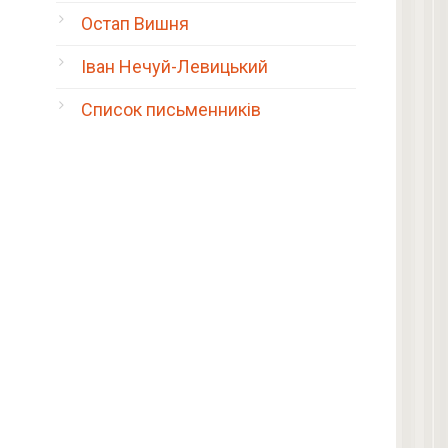
Остап Вишня
Іван Нечуй-Левицький
Список письменників