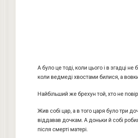
А було це тоді, коли цього і в згадці не 
коли ведмеді хвостами билися, а вовк
Найбільший же брехун той, хто не пові
Жив собі цар, а в того царя було три 
віддавав дочкам. А доньки й собі роби
після смерті матері.