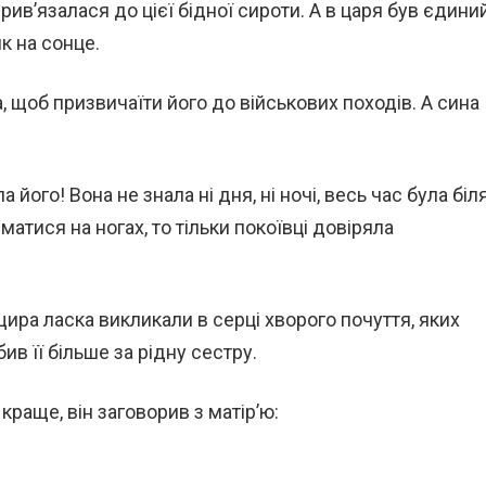
ив’язалася до цієї бідної сироти. А в царя був єдини
як на сонце.
а, щоб призвичаїти його до військових походів. А сина
 його! Вона не знала ні дня, ні ночі, весь час була біл
матися на ногах, то тільки покоївці довіряла
 щира ласка викликали в серці хворого почуття, яких
ив її більше за рідну сестру.
краще, він заговорив з матір’ю: