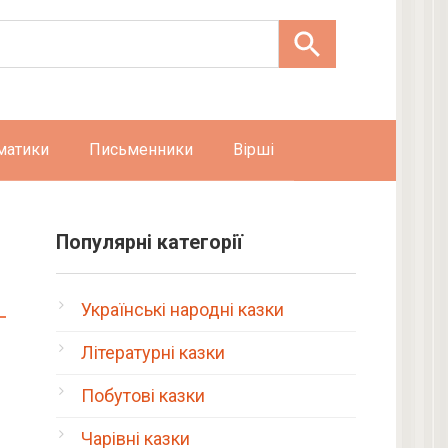
матики
Письменники
Вірші
Популярні категорії
Українські народні казки
Літературні казки
Побутові казки
Чарівні казки