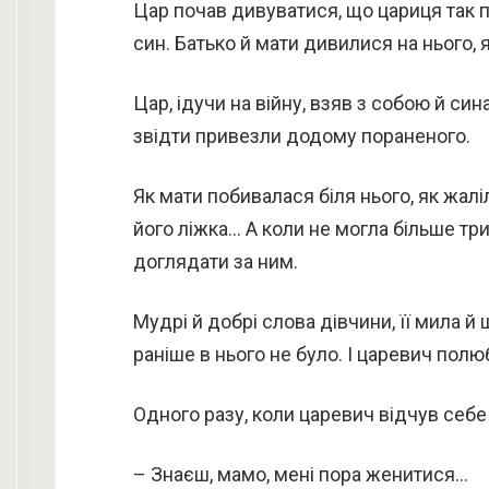
Цар почав дивуватися, що цариця так пр
син. Батько й мати дивилися на нього, 
Цар, ідучи на війну, взяв з собою й син
звідти привезли додому пораненого.
Як мати побивалася біля нього, як жаліла
його ліжка… А коли не могла більше три
доглядати за ним.
Мудрі й добрі слова дівчини, її мила й
раніше в нього не було. І царевич полюб
Одного разу, коли царевич відчув себе 
– Знаєш, мамо, мені пора женитися…