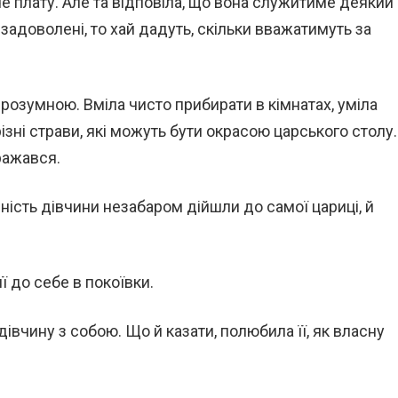
е плату. Але та відповіла, що вона служитиме деякий
ь задоволені, то хай дадуть, скільки вважатимуть за
розумною. Вміла чисто прибирати в кімнатах, уміла
різні страви, які можуть бути окрасою царського столу.
бражався.
яність дівчини незабаром дійшли до самої цариці, й
її до себе в покоївки.
дівчину з собою. Що й казати, полюбила її, як власну