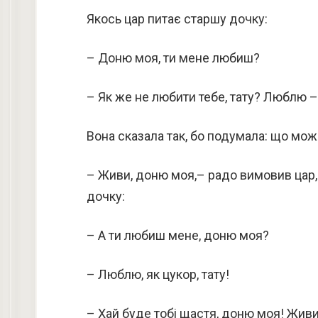
Якось цар питає старшу дочку:
– Доню моя, ти мене любиш?
– Як же не любити тебе, тату? Люблю –
Вона сказала так, бо подумала: що мож
– Живи, доню моя,– радо вимовив цар,–
дочку:
– А ти любиш мене, доню моя?
– Люблю, як цукор, тату!
– Хай буде тобі щастя, доню моя! Живи 