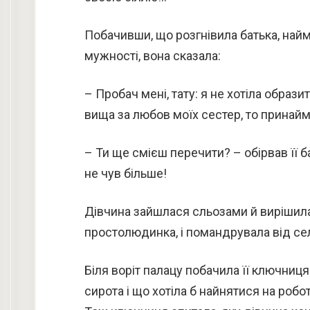
Побачивши, що розгнівила батька, най
мужності, вона сказала:
– Пробач мені, тату: я не хотіла образ
вища за любов моїх сестер, то принаймн
– Ти ще смієш перечити? – обірвав її б
не чув більше!
Дівчина зайшлася сльозами й вирішила п
простолюдинка, і помандрувала від сел
Біля воріт палацу побачила її ключниця
сирота і що хотіла б найнятися на робо