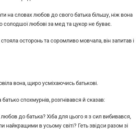
зати на словах любов до свого батька більшу, ніж вона
о солодшої любові за мед та цукор не буває.
стояла осторонь та соромливо мовчала, він запитав і
дповіла вона, щиро усміхаючись батькові.
 батько спохмурнів, розгнівався й сказав:
 любов до батька? Хіба для цього я з сил вибивався,
ли найкращими в усьому світі? Геть звідси разом зі