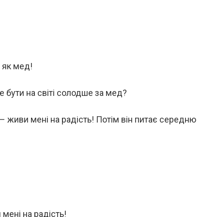
 як мед!
е бути на світі солодше за мед?
 живи мені на радість! Потім він питає середню
мені на радість!