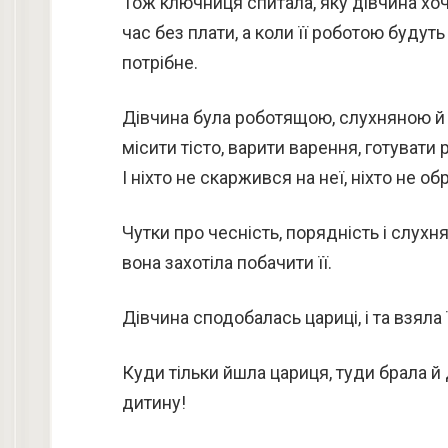
Тож ключниця спитала, яку дівчина хоч
час без плати, а коли її роботою будут
потрібне.
Дівчина була роботящою, слухняною й 
місити тісто, варити варення, готувати 
І ніхто не скаржився на неї, ніхто не о
Чутки про чесність, порядність і слухн
вона захотіла побачити її.
Дівчина сподобалась цариці, і та взяла 
Куди тільки йшла цариця, туди брала й 
дитину!