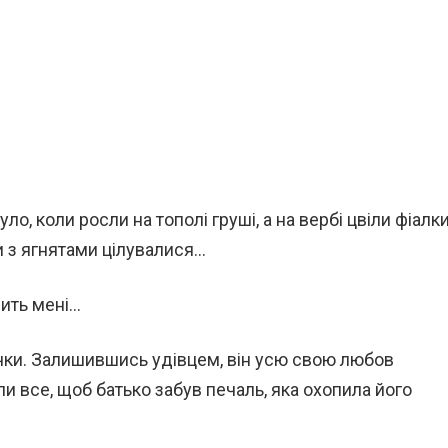
було, коли росли на тополі груші, а на вербі цвіли фіалки
и з ягнятами цілувалися…
рить мені…
дочки. Залишившись удівцем, він усю свою любов
ли все, щоб батько забув печаль, яка охопила його