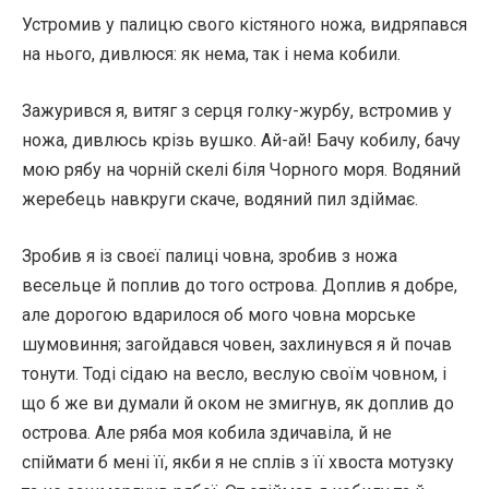
Устромив у палицю свого кістяного ножа, видряпався
на нього, дивлюся: як нема, так і нема кобили.
Зажурився я, витяг з серця голку-журбу, встромив у
ножа, дивлюсь крізь вушко. Ай-ай! Бачу кобилу, бачу
мою рябу на чорній скелі біля Чорного моря. Водяний
жеребець навкруги скаче, водяний пил здіймає.
Зробив я із своєї палиці човна, зробив з ножа
весельце й поплив до того острова. Доплив я добре,
але дорогою вдарилося об мого човна морське
шумовиння; загойдався човен, захлинувся я й почав
тонути. Тоді сідаю на весло, веслую своїм човном, і
що б же ви думали й оком не змигнув, як доплив до
острова. Але ряба моя кобила здичавіла, й не
спіймати б мені її, якби я не сплів з її хвоста мотузку