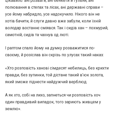
цікавило: ані розваги, ані бенкети й гульня, ані
полювання в степах та лісах, ані державні справи –
усе йому набридло, усе надокучило. Нікого він не
хотів бачити, й слуги давно вже забули, коли їхній
володар востаннє сміявся. Так і сидів хан – похмурий,
самотній, сидів та чахнув од люті.
І раптом спало йому на думку розважитися по-
своєму, й розіслав він скрізь по улусах такий наказ:
«Хто розповість ханові сімдесят небилиць, без крихти
правди, без зупинки, той дістане такий в’юк золота,
який зможе піднести найдужчий верблюд.
А як хто, собі на лихо, запнеться чи розповість хоч
один правдивий випадок, того зариють живцем у
землю».