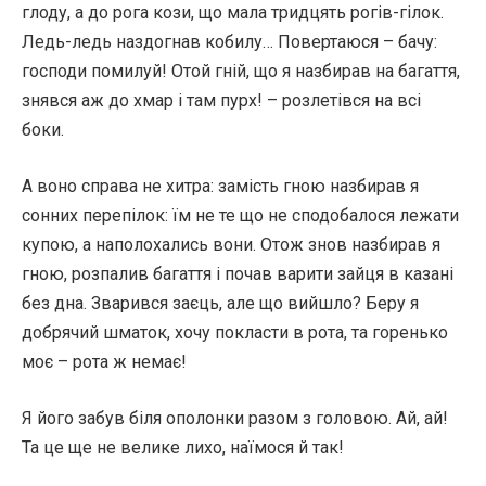
глоду, а до рога кози, що мала тридцять рогів-гілок.
Ледь-ледь наздогнав кобилу… Повертаюся – бачу:
господи помилуй! Отой гній, що я назбирав на багаття,
знявся аж до хмар і там пурх! – розлетівся на всі
боки.
А воно справа не хитра: замість гною назбирав я
сонних перепілок: їм не те що не сподобалося лежати
купою, а наполохались вони. Отож знов назбирав я
гною, розпалив багаття і почав варити зайця в казані
без дна. Зварився заєць, але що вийшло? Беру я
добрячий шматок, хочу покласти в рота, та горенько
моє – рота ж немає!
Я його забув біля ополонки разом з головою. Ай, ай!
Та це ще не велике лихо, наїмося й так!