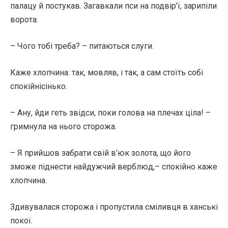
палацу й постукав. Загавкали пси на подвір’ї, зарипіли
ворота.
– Чого тобі треба? – питаються слуги.
Каже хлопчина: так, мовляв, і так, а сам стоїть собі
спокійнісінько.
– Ану, йди геть звідси, поки голова на плечах ціла! –
гримнула на нього сторожа.
– Я прийшов забрати свій в’юк золота, що його
зможе піднести найдужчий верблюд,– спокійно каже
хлопчина.
Здивувалася сторожа і пропустила сміливця в ханські
покої.