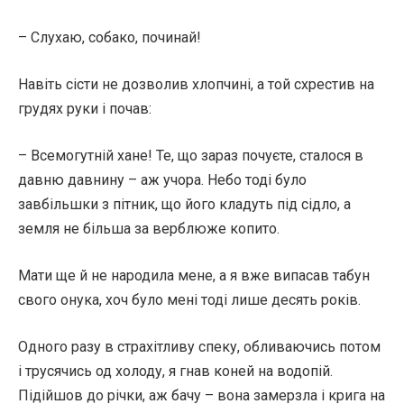
– Слухаю, собако, починай!
Навіть сісти не дозволив хлопчині, а той схрестив на
грудях руки і почав:
– Всемогутній хане! Те, що зараз почуєте, сталося в
давню давнину – аж учора. Небо тоді було
завбільшки з пітник, що його кладуть під сідло, а
земля не більша за верблюже копито.
Мати ще й не народила мене, а я вже випасав табун
свого онука, хоч було мені тоді лише десять років.
Одного разу в страхітливу спеку, обливаючись потом
і трусячись од холоду, я гнав коней на водопій.
Підійшов до річки, аж бачу – вона замерзла і крига на