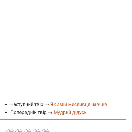
Наступний твір →
Як змій мисливця навчив
Попередній твір →
Мудрий дідусь