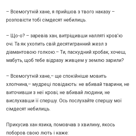
– Всемогутній хане, я прийшов з твого наказу –
розповісти тобі сімдесят небилиць.
– Що-о? – заревів хан, витріщивши налляті кров’ю
очі. Та як ухопить свій десятигранний жезл з
діамантовою голкою.– Ти, паскудний хробак, хочеш,
мабуть, щоб тебе відразу живцем у землю зарили?
– Всемогутній хане,– ще спокійніше мовить
хлопчина,– мудреці повідають: не вбивай тварини, не
виточивши з неї крові; не вбивай людини, не
вислухавши її спершу. Ось послухайте спершу мої
сімдесят небилиць.
Прикусив хан язика, помовчав з хвилину, якось
поборов свою лють і каже: