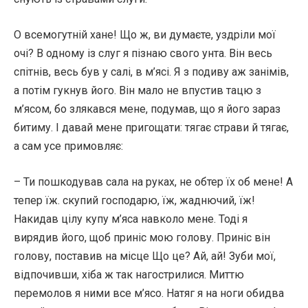
О всемогутній хане! Що ж, ви думаєте, уздріли мої
очі? В одному із слуг я пізнаю свого унта. Він весь
спітнів, весь був у салі, в м’ясі. Я з подиву аж занімів,
а потім гукнув його. Він мало не впустив тацю з
м’ясом, бо злякався мене, подумав, що я його зараз
битиму. І давай мене пригощати: тягає страви й тягає,
а сам усе примовляє:
– Ти пошкодував сала на руках, не обтер їх об мене! А
тепер їж. скупий господарю, їж, жаднючий, їж!
Накидав цілу купу м’яса навколо мене. Тоді я
вирядив його, щоб приніс мою голову. Приніс він
голову, поставив на місце Що це? Ай, ай! Зуби мої,
відпочивши, хіба ж так нагострилися. Миттю
перемолов я ними все м’ясо. Натяг я на ноги обидва