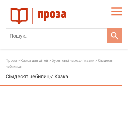
Skip
to
content
Проза
>
Казки для дітей
>
Бурятські народні казки
>
Сімдесят
небилиць
Сімдесят небилиць: Казка