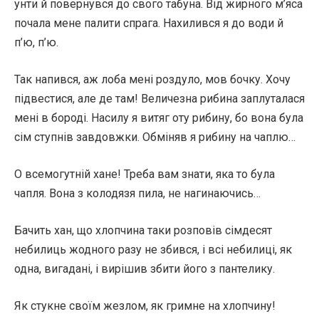
унти й повернувся до свого табуна. Від жирного м’яса
почала мене палити спрага. Нахилився я до води й
п’ю, п’ю.
Так напився, аж лоба мені роздуло, мов бочку. Хочу
підвестися, але де там! Величезна рибина заплуталася
мені в бороді. Насилу я витяг оту рибину, бо вона була
сім ступнів завдовжки. Обміняв я рибину на чаплю…
О всемогутній хане! Треба вам знати, яка то була
чапля. Вона з колодязя пила, не нагинаючись…
Бачить хан, що хлопчина таки розповів сімдесят
небилиць жодного разу не збився, і всі небилиці, як
одна, вигадані, і вирішив збити його з пантелику.
Як стукне своїм жезлом, як гримне на хлопчину!