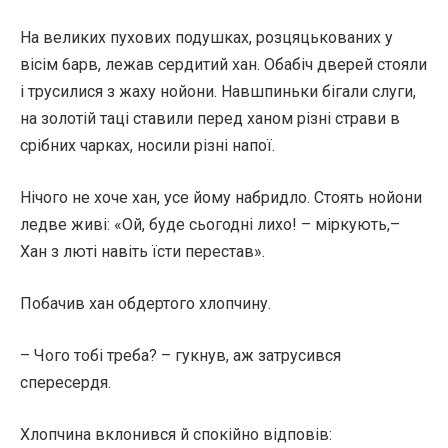
На великих пухових подушках, розцяцькованих у
вісім 6арв, лежав сердитий хан. Обабіч дверей стояли
і трусилися з жаху нойони. Навшпиньки бігали слуги,
на золотій таці ставили перед ханом різні страви в
срібних чарках, носили різні напої.
Нічого не хоче хан, усе йому набридло. Стоять нойони
ледве живі: «Ой, буде сьогодні лихо! – міркують,–
Хан з люті навіть їсти перестав».
Побачив хан обдертого хлопчину.
– Чого тобі треба? – гукнув, аж затрусився
спересердя.
Хлопчина вклонився й спокійно відповів: