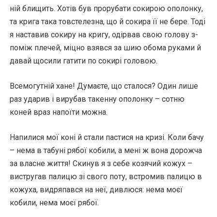
ній блищить. Хотів був прорубати сокирою ополонку,
та крига така товстелезна, що й сокира її не бере. Тоді
я наставив сокиру на кригу, одірвав свою голову з-
поміж плечей, міцно взявся за шию обома руками й
давай щосили гатити по сокирі головою.
Всемогутній хане! Думаєте, що сталося? Один лише
раз ударив і вирубав такенну ополонку – сотню
коней враз напоїти можна.
Напилися мої коні й стали пастися на кризі. Коли бачу
– нема в табуні рябої кобили, а мені ж вона дорожча
за власне життя! Скинув я з себе козячий кожух –
вистругав палицю зі свого поту, встромив палицю в
кожуха, видряпався на неї, дивлюся: нема моєї
кобили, нема моєї рябої.