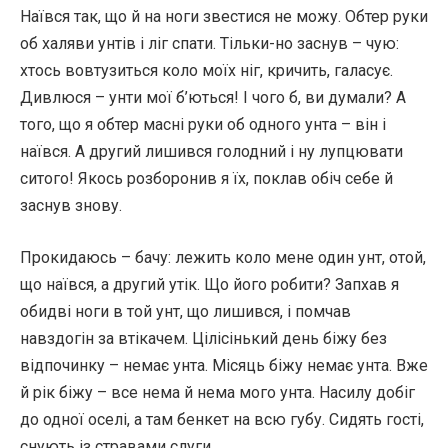
Наївся так, що й на ноги звестися не можу. Обтер руки
об халяви унтів і ліг спати. Тільки-но заснув – чую:
хтось вовтузиться коло моїх ніг, кричить, галасує.
Дивлюся – унти мої б’ються! І чого б, ви думали? А
того, що я обтер масні руки об одного унта – він і
наївся. А другий лишився голодний і ну лупцювати
ситого! Якось розборонив я їх, поклав обіч себе й
заснув знову.
Прокидаюсь – бачу: лежить коло мене один унт, отой,
що наївся, а другий утік. Що його робити? Запхав я
обидві ноги в той унт, що лишився, і помчав
навздогін за втікачем. Цілісінький день біжу без
відпочинку – немає унта. Місяць біжу немає унта. Вже
й рік біжу – все нема й нема мого унта. Насилу добіг
до одної оселі, а там бенкет на всю губу. Сидять гості,
снують із стравами слуги.