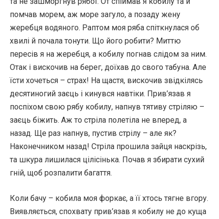
та не зашморгнув рябої. От спіймав я кобилу та й
помчав морем, аж море загуло, а позаду жену
жеребця водяного. Раптом моя ряба спіткнулася об
хвилі й почала тонути. Що його робити? Миттю
пересів я на жеребця, а кобилу погнав слідом за ним.
Отак і вискочив на берег, доїхав до свого табуна. Але
їсти хочеться – страх! На щастя, вискочив звідкілясь
десятиногий заєць і кинувся навтіки. Прив’язав я
поспіхом свою рябу кобилу, напнув тятиву стріляю –
заєць біжить. Аж то стріла полетіла не вперед, а
назад. Ще раз напнув, пустив стрілу – але як?
Наконечником назад! Стріла прошила зайця наскрізь,
та шкура лишилася цілісінька. Почав я збирати сухий
гній, щоб розпалити багаття.
Коли бачу – кобила моя форкає, а її хтось тягне вгору.
Виявляється, спохвату прив’язав я кобилу не до куща