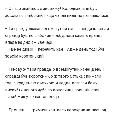
– От іще знайшов дивовижу! Колодязь твій був
зовсім не глибокий, якщо чапля пила, не нагинаючись.
– Ти правду сказав, всемогутній хане: колодязь таки й
справді був неглибокий – жбурнеш камінь вранці,
впаде на дно аж увечері.
– І це не диво! – перечить хан.– Адже день тоді був
зовсім коротенький.
– І знову ж твоя правда, о всемогутній хане! День і
справді був короткий, бо ж твого батька спіймали
тоді з краденою овечкою й ледве встигли йому
вискубти всього чуба по волосинці, поки він став
лисий – як уже настав вечір.
– Брешеш! – гримнув хан, весь перекривившись од