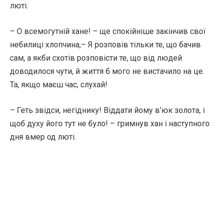
люті.
– О всемогутній хане! – ще спокійніше закінчив свої
небилиці хлопчина,– Я розповів тільки те, що бачив
сам, а якби схотів розповісти те, що від людей
доводилося чути, й життя б мого не вистачило на це.
Та, якщо маєш час, слухай!
– Геть звідси, негіднику! Віддати йому в’юк золота, і
щоб духу його тут не було! – гримнув хан і наступного
дня вмер од люті.