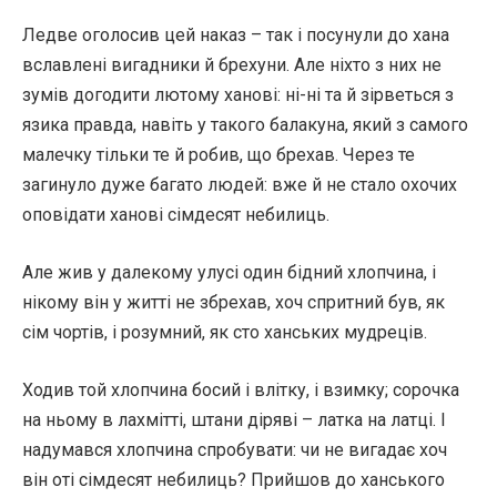
Ледве оголосив цей наказ – так і посунули до хана
вславлені вигадники й брехуни. Але ніхто з них не
зумів догодити лютому ханові: ні-ні та й зірветься з
язика правда, навіть у такого балакуна, який з самого
малечку тільки те й робив, що брехав. Через те
загинуло дуже багато людей: вже й не стало охочих
оповідати ханові сімдесят небилиць.
Але жив у далекому улусі один бідний хлопчина, і
нікому він у житті не збрехав, хоч спритний був, як
сім чортів, і розумний, як сто ханських мудреців.
Ходив той хлопчина босий і влітку, і взимку; сорочка
на ньому в лахмітті, штани діряві – латка на латці. І
надумався хлопчина спробувати: чи не вигадає хоч
він оті сімдесят небилиць? Прийшов до ханського