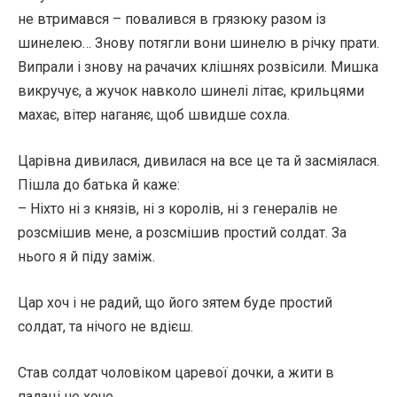
не втримався – повалився в грязюку разом із
шинелею… Знову потягли вони шинелю в річку прати.
Випрали і знову на рачачих клішнях розвісили. Мишка
викручує, а жучок навколо шинелі літає, крильцями
махає, вітер наганяє, щоб швидше сохла.
Царівна дивилася, дивилася на все це та й засміялася.
Пішла до батька й каже:
– Ніхто ні з князів, ні з королів, ні з генералів не
розсмішив мене, а розсмішив простий солдат. За
нього я й піду заміж.
Цар хоч і не радий, що його зятем буде простий
солдат, та нічого не вдієш.
Став солдат чоловіком царевої дочки, а жити в
палаці не хоче.