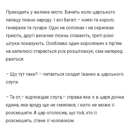
Приходить у велике місто. Бачить коло царського
палацу повно народу. І всі багаті – князі та королі,
генерали та гусари. Одні на сопілках і на скрипках
грають, другі веселих пісень співають, треті різні
штуки показують. Особливо один королевич з пір’ям
на капелюсі старається усіх розштовхує, сам наперед
рветься.
– Що тут таке? – питається солдат Іванко в царського
слуги.
– Та от,– відповідає слуга,– справа яка: є в царя дочка
єдина, яка зроду ще не сміялася, і ніхто не може її
розсмішити. А цар оголосив, що той, хто її
розсмішить, стане її чоловіком.