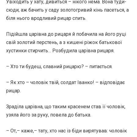
Увіходить у хату, дивиться – нікого нема. Вона туди-
сюди, аж бачить у саду золотогривий кінь пасеться, а
біля нього вродливий рицар спить.
Підійшла царівна до рицаря й побачила на його руці
свій золотий перстень, а з кишені ріжок батькової
хустинки стирчить… Розбудила царівна рицаря.
– Хто ти будеш, славний рицарю? – питається.
– Як хто – чоловік твій, солдат Іванко! – відповідає
рицар.
Зраділа царівна, що таким красенем став її чоловік,
узяла його за руку, повела до батька.
– От,– каже,– тату, хто нас із біди вирятував: чоловік