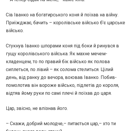
Сів Іванко на богатирського коня й поїхав на війну.
Приїжджає, бачить – королівське військо б’є царське
військо.
Стукнув Іванко шпорами коня під боки й ринувся в
гущу королівського війська. Як махне мечем-
кладенцем, то по правий бік військо як полова
сиплеться, по лівий – як солома стелиться. Цілий
день, від ранку до вечора, воював Іванко. Побив-
помолотив він вороже військо, підлетів до короля,
відтяв йому руки по самі плечі й поїхав до царя.
Цар, звісно, не впізнав його.
– Скажи, добрий молодче,– питається цар,– хто ти