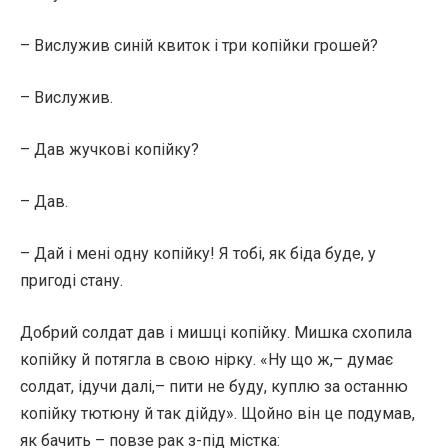
– Вислужив синій квиток і три копійки грошей?
– Вислужив.
– Дав жучкові копійку?
– Дав.
– Дай і мені одну копійку! Я тобі, як біда буде, у
пригоді стану.
Добрий солдат дав і мишці копійку. Мишка схопила
копійку й потягла в свою нірку. «Ну що ж,– думає
солдат, ідучи далі,– пити не буду, куплю за останню
копійку тютюну й так дійду». Щойно він це подумав,
як бачить – повзе рак з-під містка: