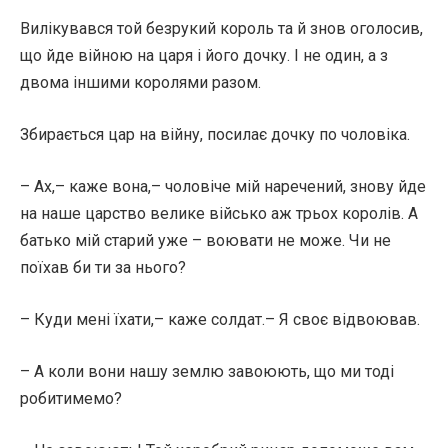
Вилікувався той безрукий король та й знов оголосив,
що йде війною на царя і його дочку. І не один, а з
двома іншими королями разом.
Збирається цар на війну, посилає дочку по чоловіка.
– Ах,– каже вона,– чоловіче мій наречений, знову йде
на наше царство велике військо аж трьох королів. А
батько мій старий уже – воювати не може. Чи не
поїхав би ти за нього?
– Куди мені їхати,– каже солдат.– Я своє відвоював.
– А коли вони нашу землю завоюють, що ми тоді
робитимемо?