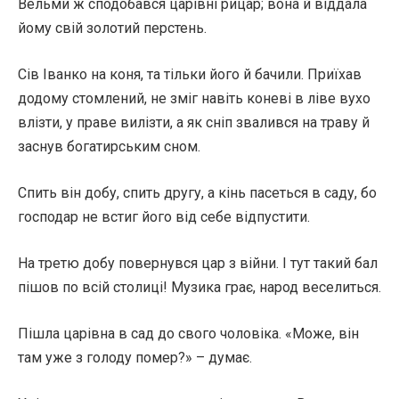
Вельми ж сподобався царівні рицар; вона й віддала
йому свій золотий перстень.
Сів Іванко на коня, та тільки його й бачили. Приїхав
додому стомлений, не зміг навіть коневі в ліве вухо
влізти, у праве вилізти, а як сніп звалився на траву й
заснув богатирським сном.
Спить він добу, спить другу, а кінь пасеться в саду, бо
господар не встиг його від себе відпустити.
На третю добу повернувся цар з війни. І тут такий бал
пішов по всій столиці! Музика грає, народ веселиться.
Пішла царівна в сад до свого чоловіка. «Може, він
там уже з голоду помер?» – думає.