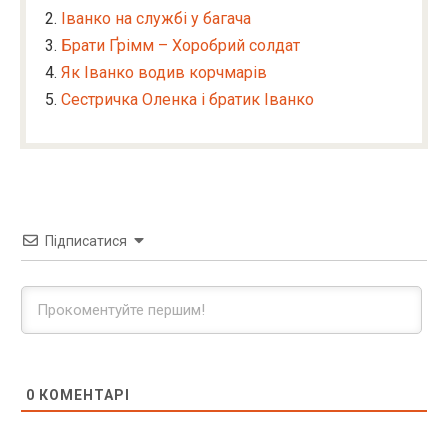
Іванко на службі у багача
Брати Ґрімм – Хоробрий солдат
Як Іванко водив корчмарів
Сестричка Оленка і братик Іванко
Підписатися
0
КОМЕНТАРІ