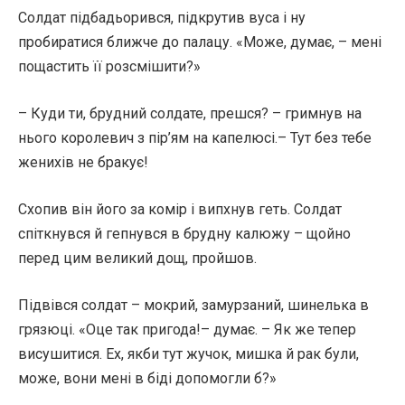
Солдат підбадьорився, підкрутив вуса і ну
пробиратися ближче до палацу. «Може, думає, – мені
пощастить її розсмішити?»
– Куди ти, брудний солдате, прешся? – гримнув на
нього королевич з пір’ям на капелюсі.– Тут без тебе
женихів не бракує!
Схопив він його за комір і випхнув геть. Солдат
спіткнувся й гепнувся в брудну калюжу – щойно
перед цим великий дощ, пройшов.
Підвівся солдат – мокрий, замурзаний, шинелька в
грязюці. «Оце так пригода!– думає. – Як же тепер
висушитися. Ех, якби тут жучок, мишка й рак були,
може, вони мені в біді допомогли б?»