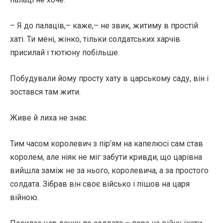
– Я до палаців,– каже,– не звик, житиму в простій
хаті. Ти мені, жінко, тільки солдатських харчів
присилай і тютюну побільше.
Побудували йому просту хату в царському саду, він і
зостався там жити.
Живе й лиха не знає.
Тим часом королевич з пір’ям на капелюсі сам став
королем, але ніяк не міг забути кривди, що царівна
вийшла заміж не за нього, королевича, а за простого
солдата. Зібрав він своє військо і пішов на царя
війною.