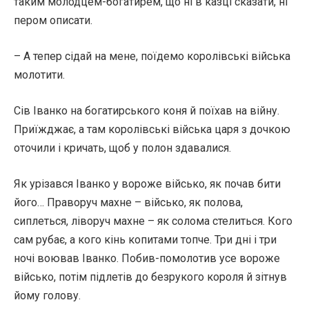
таким молодцем-богатирем, що ні в казці сказати, ні
пером описати.
– А тепер сідай на мене, поїдемо королівські війська
молотити.
Сів Іванко на богатирського коня й поїхав на війну.
Приїжджає, а там королівські війська царя з дочкою
оточили і кричать, щоб у полон здавалися.
Як урізався Іванко у вороже військо, як почав бити
його… Праворуч махне – військо, як полова,
сиплеться, ліворуч махне – як солома стелиться. Кого
сам рубає, а кого кінь копитами топче. Три дні і три
ночі воював Іванко. Побив-помолотив усе вороже
військо, потім підлетів до безрукого короля й зітнув
йому голову.