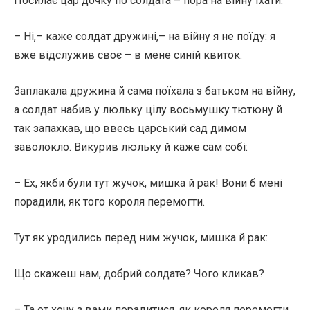
Посилає цар дочку по солдата – пора на війну їхати.
– Ні,– каже солдат дружині,– на війну я не поїду: я
вже відслужив своє – в мене синій квиток.
Заплакала дружина й сама поїхала з батьком на війну,
а солдат набив у люльку цілу восьмушку тютюну й
так запахкав, що ввесь царський сад димом
заволокло. Викурив люльку й каже сам собі:
– Ех, якби були тут жучок, мишка й рак! Вони б мені
порадили, як того короля перемогти.
Тут як уродились перед ним жучок, мишка й рак:
Що скажеш нам, добрий солдате? Чого кликав?
– Та от хочу з вами порадитися, як короля перемогти.