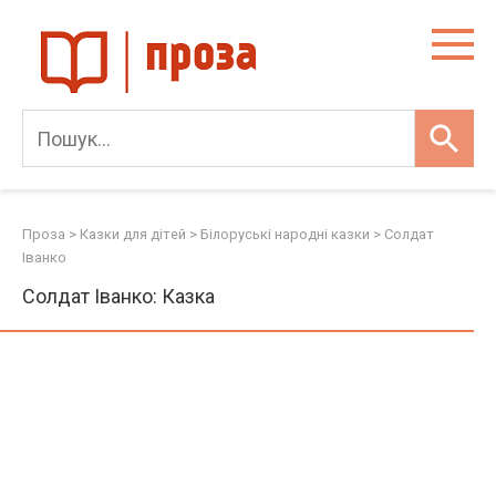
Skip
to
content
Проза
>
Казки для дітей
>
Білоруські народні казки
>
Солдат
Іванко
Солдат Іванко: Казка