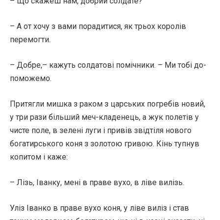
– Що скажеш нам, добрий солдате?
– А от хочу з вами порадитися, як трьох королів
перемогти.
– Добре,– кажуть солдатові помічники. – Ми тобі до-
поможемо.
Притягли мишка з раком з царських погребів новий,
у три рази більший меч-кладенець, а жук полетів у
чисте поле, в зелені луги і привів звідтіля нового
богатирського коня з золотою гривою. Кінь тупнув
копитом і каже:
– Лізь, Іванку, мені в праве вухо, в ліве вилізь.
Уліз Іванко в праве вухо коня, у ліве виліз і став