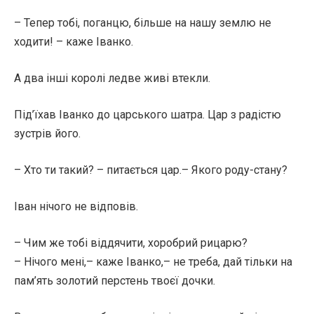
– Тепер тобі, поганцю, більше на нашу землю не
ходити! – каже Іванко.
А два інші королі ледве живі втекли.
Під’їхав Іванко до царського шатра. Цар з радістю
зустрів його.
– Хто ти такий? – питається цар.– Якого роду-стану?
Іван нічого не відповів.
– Чим же тобі віддячити, хоробрий рицарю?
– Нічого мені,– каже Іванко,– не треба, дай тільки на
пам’ять золотий перстень твоєї дочки.