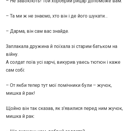
– Не завоюють! Той хоробрий рицар допоможе вам.
– Та ми ж не знаємо, хто він і де його шукати…
– Дарма, він сам вас знайде.
Заплакала дружина й поїхала зі старим батьком на
війну.
А солдат поїв усі харчі, викурив увесь тютюн і каже
сам собі:
– От якби тепер тут мої помічники були – жучок,
мишка й рак!
Щойно він так сказав, як з’явилися перед ним жучок,
мишка й рак: