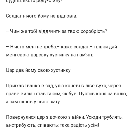
будеш, якого роду-стану?
Солдат нічого йому не відповів.
– Чим же тобі віддячити за твою хоробрість?
– Нічого мені не треба,– каже солдат,– тільки дай
мені свою царську хустинку на пам’ять.
Цар дав йому свою хустинку.
Приїхав Іванко в сад, уліз коневі в ліве вухо, через
праве виліз і став таким, як був. Пустив коня на волю,
а сам пішов у свою хату.
Повернулися цар з дочкою з війни. Усюди трублять,
вистрибують, співають: така радість усім!