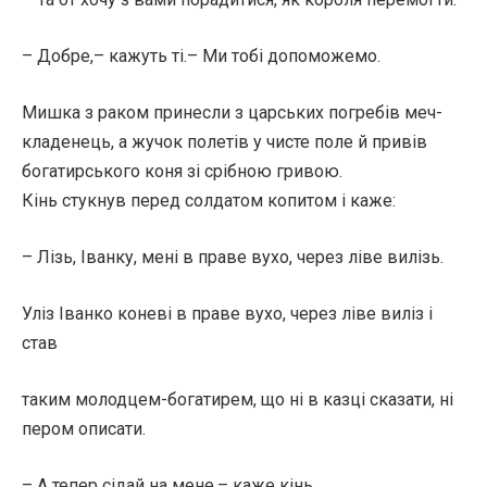
– Добре,– кажуть ті.– Ми тобі допоможемо.
Мишка з раком принесли з царських погребів меч-
кладенець, а жучок полетів у чисте поле й привів
богатирського коня зі срібною гривою.
Кінь стукнув перед солдатом копитом і каже:
– Лізь, Іванку, мені в праве вухо, через ліве вилізь.
Уліз Іванко коневі в праве вухо, через ліве виліз і
став
таким молодцем-богатирем, що ні в казці сказати, ні
пером описати.
– А тепер сідай на мене,– каже кінь.