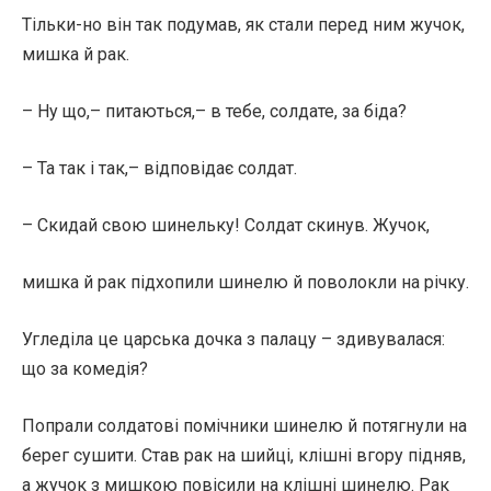
Тільки-но він так подумав, як стали перед ним жучок,
мишка й рак.
– Ну що,– питаються,– в тебе, солдате, за біда?
– Та так і так,– відповідає солдат.
– Скидай свою шинельку! Солдат скинув. Жучок,
мишка й рак підхопили шинелю й поволокли на річку.
Угледіла це царська дочка з палацу – здивувалася:
що за комедія?
Попрали солдатові помічники шинелю й потягнули на
берег сушити. Став рак на шийці, клішні вгору підняв,
а жучок з мишкою повісили на клішні шинелю. Рак