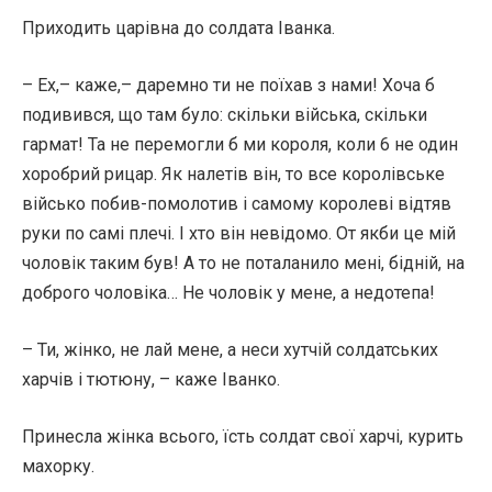
Приходить царівна до солдата Іванка.
– Ех,– каже,– даремно ти не поїхав з нами! Хоча б
подивився, що там було: скільки війська, скільки
гармат! Та не перемогли б ми короля, коли 6 не один
хоробрий рицар. Як налетів він, то все королівське
військо побив-помолотив і самому королеві відтяв
руки по самі плечі. І хто він невідомо. От якби це мій
чоловік таким був! А то не поталанило мені, бідній, на
доброго чоловіка… Не чоловік у мене, а недотепа!
– Ти, жінко, не лай мене, а неси хутчій солдатських
харчів і тютюну, – каже Іванко.
Принесла жінка всього, їсть солдат свої харчі, курить
махорку.