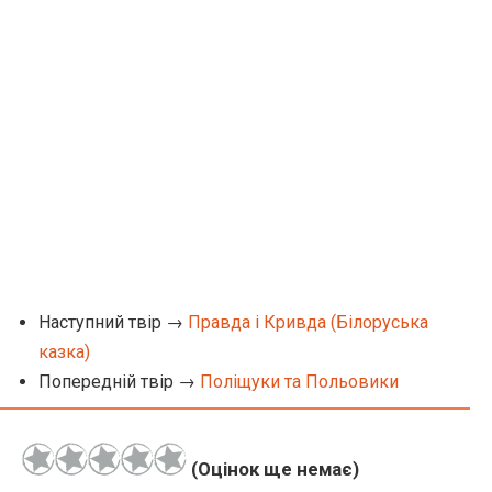
Наступний твір →
Правда і Кривда (Білоруська
казка)
Попередній твір →
Поліщуки та Польовики
(Оцінок ще немає)