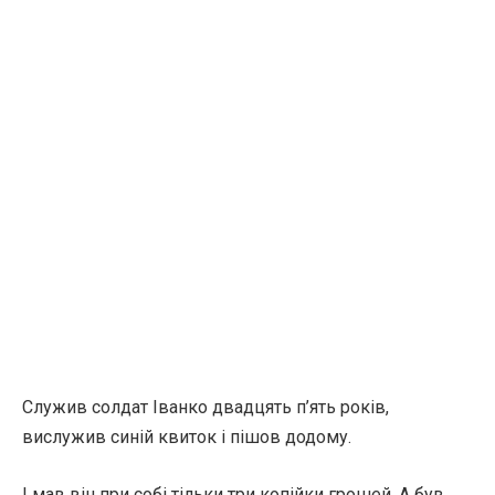
Служив солдат Іванко двадцять п’ять років,
вислужив синій квиток і пішов додому.
І мав він при собі тільки три копійки грошей. А був