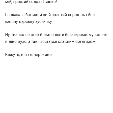
мій, простий солдат Іванко!
І показала батькові свій золотий перстень і його
іменну царську хустинку.
Ну, Іванко не став більше лізти богатирському коневі
в ліве вухо, а так і зостався славним богатирем.
Кажуть, він і тепер живе.