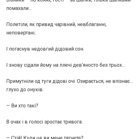
помахали…
Полетіли, як привид чарівний, невблаганні,
неповертані..
І погаснув недовгий дідовий сон.
І знову сідали йому на плечі дев’яносто без трьох…
Примутніли од туги дідові очі. Озирається, не впізнає…
глухо до онуків:
— Ви хто такі?
В очах і в голосі зростає тривога:
— Стій! Куди це ви мене тягнете?