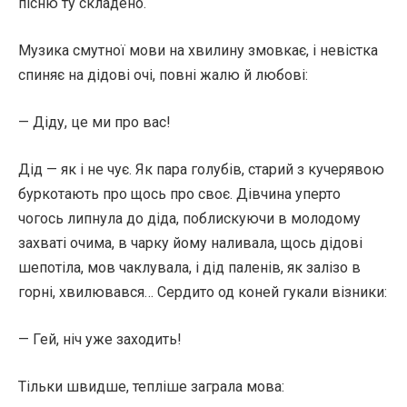
пісню ту складено.
Музика смутної мови на хвилину змовкає, і невістка
спиняє на дідові очі, повні жалю й любові:
— Діду, це ми про вас!
Дід — як і не чує. Як пара голубів, старий з кучерявою
буркотають про щось про своє. Дівчина уперто
чогось липнула до діда, поблискуючи в молодому
захваті очима, в чарку йому наливала, щось дідові
шепотіла, мов чаклувала, і дід паленів, як залізо в
горні, хвилювався… Сердито од коней гукали візники:
— Гей, ніч уже заходить!
Тільки швидше, тепліше заграла мова: