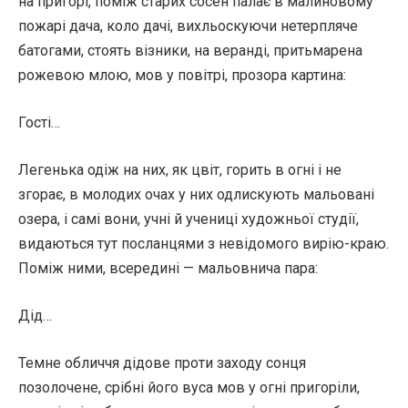
на пригорі, поміж старих сосен палає в малиновому
пожарі дача, коло дачі, вихльоскуючи нетерпляче
батогами, стоять візники, на веранді, притьмарена
рожевою млою, мов у повітрі, прозора картина:
Гості…
Легенька одіж на них, як цвіт, горить в огні і не
згорає, в молодих очах у них одлискують мальовані
озера, і самі вони, учні й учениці художньої студії,
видаються тут посланцями з невідомого вирію-краю.
Поміж ними, всередині — мальовнича пара:
Дід…
Темне обличчя дідове проти заходу сонця
позолочене, срібні його вуса мов у огні пригоріли,