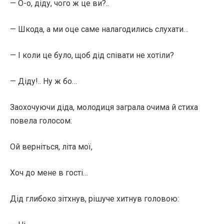
— О-о, діду, чого ж це ви?..
— Шкода, а ми оце саме налагодились слухати…
— І коли це було, щоб дід співати не хотіли?
— Діду!.. Ну ж бо…
Заохочуючи діда, молодиця заграла очима й стиха
повела голосом:
Ой верніться, літа мої,
Хоч до мене в гості…
Дід глибоко зітхнув, рішуче хитнув головою: