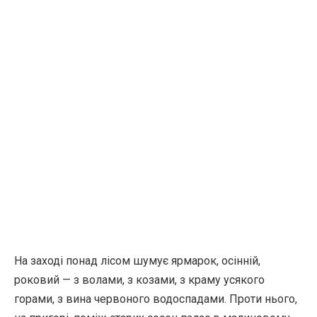
На заході понад лісом шумує ярмарок, осінній,
роковий — з волами, з козами, з краму усякого
горами, з вина червоного водоспадами. Проти нього,