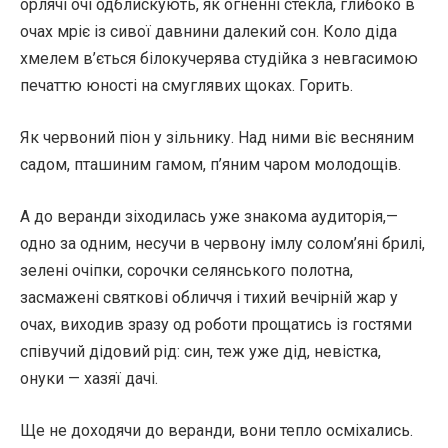
орлячі очі одблискують, як огненні стекла, глибоко в
очах мріє із сивої давнини далекий сон. Коло діда
хмелем в’ється білокучерява студійка з невгасимою
печаттю юності на смуглявих щоках. Горить.
Як червоний піон у зільнику. Над ними віє весняним
садом, пташиним гамом, п’яним чаром молодощів.
А до веранди зіходилась уже знакома аудиторія,—
одно за одним, несучи в червону імлу солом’яні брилі,
зелені очіпки, сорочки селянського полотна,
засмажені святкові обличчя і тихий вечірній жар у
очах, виходив зразу од роботи прощатись із гостями
співучий дідовий рід: син, теж уже дід, невістка,
онуки — хазяї дачі.
Ще не доходячи до веранди, вони тепло осміхались.