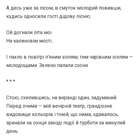
А десь уже за лісом, в смуток молодий повивши,
кудись односили гості дідову пісню:
Ой догнали літа мої
На калиновім мості…
І пахло в повітрі п’яним зіллям, тим чарівним зіллям —
молодощами. Зелено палали сосни.
* * *
Стою, схилившись, на веранді один, задуманий.
Перед очима — мій вечірній театр, грандіозне
видовище кольорів і тіней, що ними, здавалось,
зринали на сонця заході події й турботи за минулий
день.