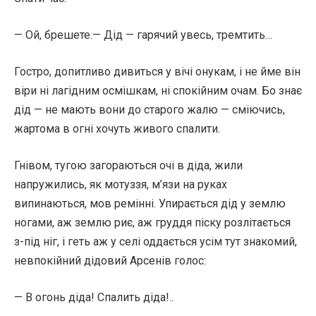
— Ой, брешете.— Дід — гарячий увесь, тремтить…
Гостро, допитливо дивиться у вічі онукам, і не йме він
віри ні лагідним осмішкам, ні спокійним очам. Бо знає
дід — не мають вони до старого жалю — сміючись,
жартома в огні хочуть живого спалити.
Гнівом, тугою загораються очі в діда, жили
напружились, як мотуззя, м’язи на руках
випинаються, мов ремінні. Упирається дід у землю
ногами, аж землю риє, аж груддя піску розлітається
з-під ніг, і геть аж у селі оддається усім тут знакомий,
невпокійний дідовий Арсенів голос:
— В огонь діда! Спалить діда!..