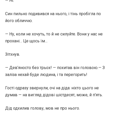
— Ні.
Син пильно подивився на нього, і тінь пробігла по
його обличчю.
— Ну, коли не хочуть, то й не силуйте. Вони у нас не
прохані… Це щось їм…
Зітхнув.
— Дев’яносто без трьох! — похитав він головою.— З
заліза нехай буде людина, і та перегорить!
Гості одразу звернули, очі на діда: ніхто цього не
думав — на вигляд дідові шістдесят, може, й п’ять.
Дід одхилив голову, мов не про нього.