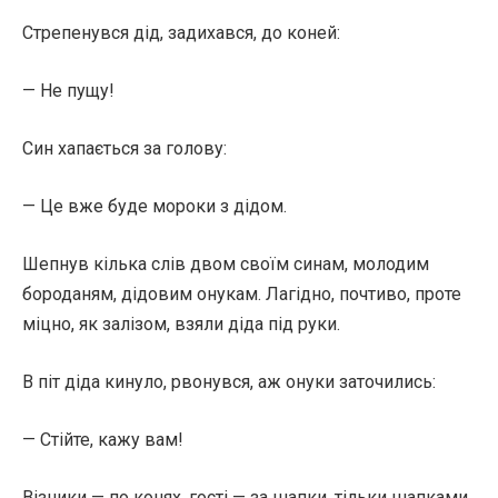
Стрепенувся дід, задихався, до коней:
— Не пущу!
Син хапається за голову:
— Це вже буде мороки з дідом.
Шепнув кілька слів двом своїм синам, молодим
бороданям, дідовим онукам. Лагідно, почтиво, проте
міцно, як залізом, взяли діда під руки.
В піт діда кинуло, рвонувся, аж онуки заточились:
— Стійте, кажу вам!
Візники — по конях, гості — за шапки, тільки шапками