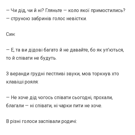
— Чи дід, чи й ні? Гляньте — коло якої примостились?
— струною забринів голос невістки.
Син:
— Е, та ви дідові багато й не давайте, бо як уп’ються,
то й співати не будуть.
З веранди грудні пестливі звуки, мов торкнув хто
клавіші рояля:
— Не хоче дід чогось співати сьогодні, прохали,
благали — ні співати, ні чарки пити не хоче.
В різні голоси заспівали родичі: