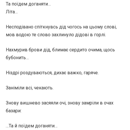
Та поїдем доганяти…
Літа…
Несподівано спіткнувсь дід чогось на цьому слові,
мов водою те слово захлинуло дідові в горлі.
Нахмурив брови дід, блимає сердито очима, щось
бубонить…
Ніздрі роздуваються, дихає важко, гаряче.
Заніміли всі, чекають.
Знову вишнево засяяли очі, знову замріли в очах
базари:
…Та й поїдем доганяти…