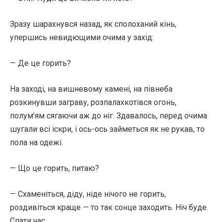
Зразу шарахнувся назад, як сполоханий кінь,
упершись невидющими очима у захід:
— Де це горить?
На заході, на вишневому камені, на півнеба
розкинувши заграву, розпалахкотівся огонь,
полум’ям сягаючи аж до ніг. Здавалось, перед очима
шугали всі іскри, і ось-ось займеться як не рукав, то
пола на одежі.
— Що це горить, питаю?
— Схаменіться, діду, ніде нічого не горить,
роздивіться краще — то так сонце заходить. Ніч буде.
Спати час.