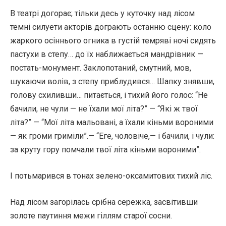
В театрі догорає; тільки десь у куточку над лісом
темні силуети акторів дограють останню сцену: коло
жаркого осіннього огника в густій темряві ночі сидять
пастухи в степу… до їх наближається мандрівник —
постать-монумент. Заклопотаний, смутний, мов,
шукаючи волів, з степу приблудився… Шапку знявши,
голову схиливши… питається, і тихий його голос: “Не
бачили, не чули — не їхали мої літа?” — “Які ж твої
літа?” — “Мої літа мальовані, а їхали кіньми вороними
— як громи гриміли”.— “Еге, чоловіче,— і бачили, і чули:
за круту гору помчали твої літа кіньми вороними”.
І потьмарився в тонах зелено-оксамитових тихий ліс.
Над лісом загорілась срібна сережка, засвітивши
золоте паутиння межи гіллям старої сосни.