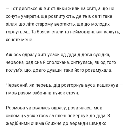
— І от дивіться ж ви: стільки жили на світі, а ще не
хочуть умирати, ще розпитують, де те в світі таке
зілля, що літа старому вертають, ще до молодих
горнуться… Та боязкі стали та неймовірні: ви, кажуть,
хочете мене…
Аж ось одразу хитнулась од діда дідова сусідка,
червона, радісна й сполохана, хитнулась, як од того
полум’я, що, довго дувши, таки його роздмухала.
Червоний, як перець, дід розгорнув вуса, кашлянув —
і мов разом забринів пучок струн.
Розмова увірвалась одразу, розвіялась; мов
силоміць усіх хтось за плечі повернув до діда. З
жадібними очима ближче до веранди швидко