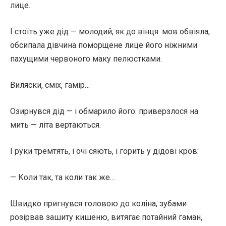
лице.
І стоїть уже дід — молодий, як до вінця: мов обвіяла,
обсипала дівчина поморщене лице його ніжними
пахущими червоного маку пелюстками.
Виляски, сміх, гамір…
Озирнувся дід — і обмарило його: приверзлося на
мить — літа вертаються.
І руки тремтять, і очі сяють, і горить у дідові кров:
— Коли так, та коли так же…
Швидко пригнувся головою до коліна, зубами
розірвав зашиту кишеню, витягає потайний гаман,