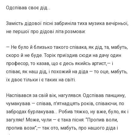
Одспівав своє дід…
Замість дідової пісні забриніла тиха музика вечірньої,
не першої про дідові літа розмови:
— Не було й близько такого співака, як дід, та, мабуть,
скоро й не буде. Торік приїздив сюди на дачу один
професор, то казав, що є десь якийсь артист,— і
співає, як наш дід, і похожий на діда — то оце, мабуть,
їх двоє тільки і є таких на світі.
Наспівався за свій вік, нагулявся. Одспівав панщину,
чумакував — співав, п’ятнадцять років, співаючи, по
забродах бурлакував… Робив тяжко, ну вже, було, як і
загуляє! Може, чули — є така пісня: “Пропив воли,
пропив вози”,— так ото, мабуть, про нашого діда і