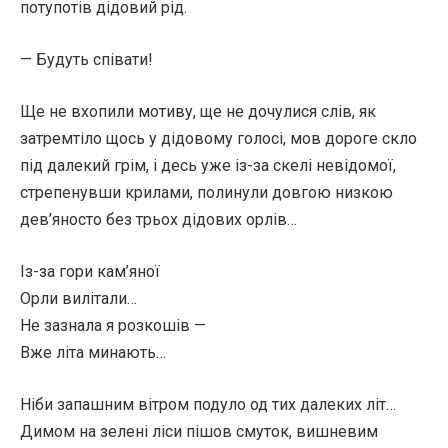
потупотів дідовий рід.
— Будуть співати!
Ще не вхопили мотиву, ще не дочулися слів, як
затремтіло щось у дідовому голосі, мов дороге скло
під далекий грім, і десь уже із-за скелі невідомої,
стрепенувши крилами, полинули довгою низкою
дев’яносто без трьох дідових орлів…
Із-за гори кам’яної
Орли вилітали…
Не зазнала я розкошів —
Вже літа минають…
Ніби запашним вітром подуло од тих далеких літ…
Димом на зелені ліси пішов смуток, вишневим