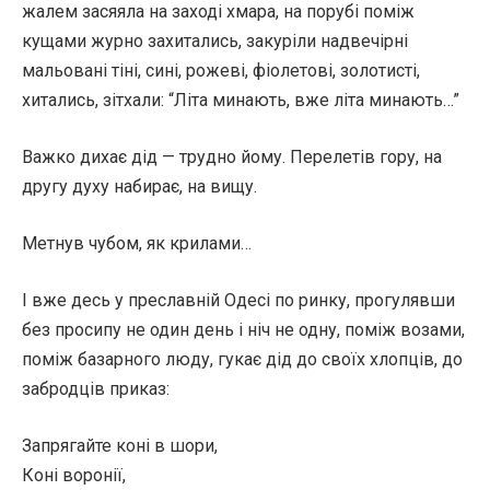
жалем засяяла на заході хмара, на порубі поміж
кущами журно захитались, закуріли надвечірні
мальовані тіні, сині, рожеві, фіолетові, золотисті,
хитались, зітхали: “Літа минають, вже літа минають…”
Важко дихає дід — трудно йому. Перелетів гору, на
другу духу набирає, на вищу.
Метнув чубом, як крилами…
І вже десь у преславній Одесі по ринку, прогулявши
без просипу не один день і ніч не одну, поміж возами,
поміж базарного люду, гукає дід до своїх хлопців, до
забродців приказ:
Запрягайте коні в шори,
Коні воронії,