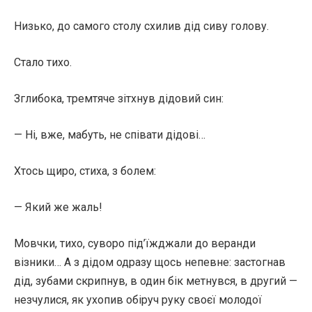
Низько, до самого столу схилив дід сиву голову.
Стало тихо.
Зглибока, тремтяче зітхнув дідовий син:
— Ні, вже, мабуть, не співати дідові…
Хтось щиро, стиха, з болем:
— Який же жаль!
Мовчки, тихо, суворо під’їжджали до веранди
візники… А з дідом одразу щось непевне: застогнав
дід, зубами скрипнув, в один бік метнувся, в другий —
незчулися, як ухопив обіруч руку своєї молодої