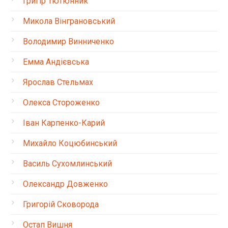
Григір Тютюнник
Микола Вінграновський
Володимир Винниченко
Емма Андієвська
Ярослав Стельмах
Олекса Стороженко
Іван Карпенко-Карий
Михайло Коцюбинський
Василь Сухомлинський
Олександр Довженко
Григорій Сковорода
Остап Вишня