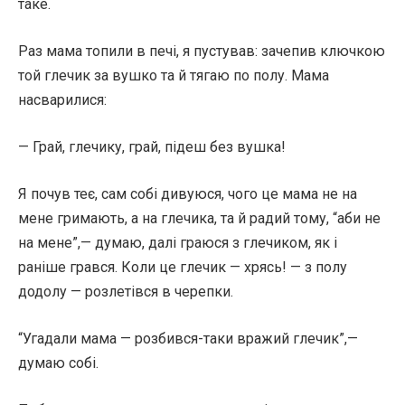
таке.
Раз мама топили в печі, я пустував: зачепив ключкою
той глечик за вушко та й тягаю по полу. Мама
насварилися:
— Грай, глечику, грай, підеш без вушка!
Я почув теє, сам собі дивуюся, чого це мама не на
мене гримають, а на глечика, та й радий тому, “аби не
на мене”,— думаю, далі граюся з глечиком, як і
раніше грався. Коли це глечик — хрясь! — з полу
додолу — розлетівся в черепки.
“Угадали мама — розбився-таки вражий глечик”,—
думаю собі.