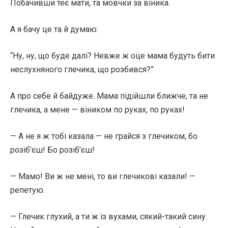
Побачивши теє мати, та мовчки за віника.
А я бачу це та й думаю:
“Ну, ну, що буде далі? Невже ж оце мама будуть бити
неслухняного глечика, що розбився?”
А про себе й байдуже. Мама підійшли ближче, та не
глечика, а мене — віником по руках, по руках!
— А не я ж тобі казала — не грайся з глечиком, бо
розіб’єш! Бо розіб’єш!
— Мамо! Ви ж не мені, то ви глечикові казали! —
репетую.
— Глечик глухий, а ти ж із вухами, сякий-такий сину.