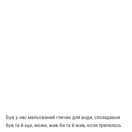
Був у нас мальований глечик для води, спозадавня
був та й іще, може, жив би та й жив, коли трапилось