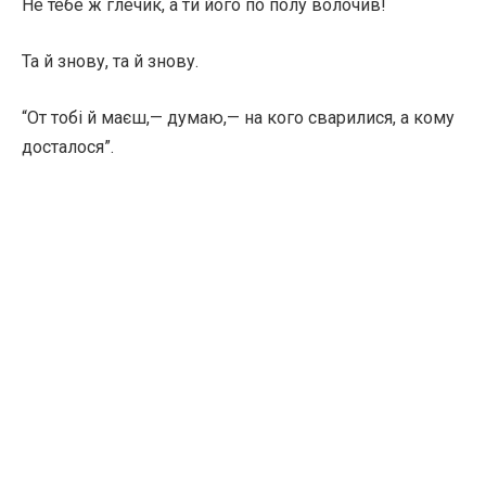
Не тебе ж глечик, а ти його по полу волочив!
Та й знову, та й знову.
“От тобі й маєш,— думаю,— на кого сварилися, а кому
досталося”.