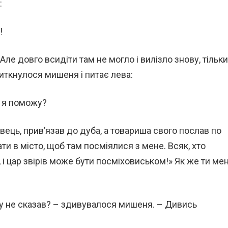
:
!
Але довго всидіти там не могло і вилізло знову, тільки
виткнулося мишеня і питає лева:
к я поможу?
ець, прив’язав до дуба, а товариша свого послав по
ати в місто, щоб там посміялися з мене. Всяк, хто
 і цар звірів може бути посміховиськом!» Як же ти мен
зу не сказав? – здивувалося мишеня. – Дивись