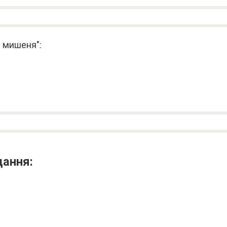
е мишеня":
дання: