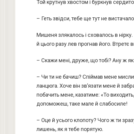
Той крутнув хвостом і буркнув сердито
– Геть звідси, тебе ще тут не вистачало
Мишеня злякалось і сховалось в нірку. 
й цього разу лев прогнав його. Втретє 
– Скажи мені, друже, що тобі? Ану ж я
– Чи ти не бачиш? Спіймав мене мислив
ланцюга. Хоче він зв’язати мене й забр
побачить мене, казатиме: «То виходить,
допоможеш, таке мале й слабосиле!
– Оце й усього клопоту? Чого ж ти зра
лишень, як я тебе порятую.