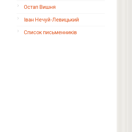
Остап Вишня
Іван Нечуй-Левицький
Список письменників
з