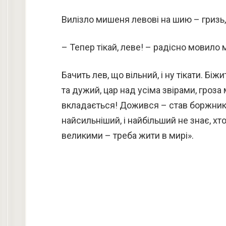
Вилізло мишеня левові на шию – гризь, 
– Тепер тікай, леве! – радісно мовило
Бачить лев, що вільний, і ну тікати. Біж
та дужий, цар над усіма звірами, гроза 
вкладається! Дожився – став боржнико
найсильніший, і найбільший не знає, хто 
великими – треба жити в мирі».