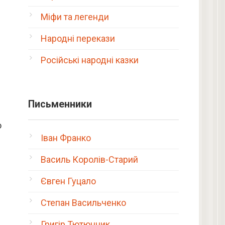
Міфи та легенди
Народні перекази
Російські народні казки
Письменники
ю
Іван Франко
Василь Королів-Старий
Євген Гуцало
Степан Васильченко
Григір Тютюнник