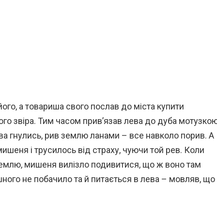
його, а товариша свого послав до міста купити
ого звіра. Тим часом прив’язав лева до дуба мотузко
ева гнулись, рив землю ланами – все навколо порив. А
 мишеня і трусилось від страху, чуючи той рев. Коли
землю, мишеня вилізло подивитися, що ж воно там
шного не побачило та й питається в лева – мовляв, що