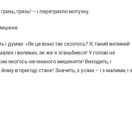
гризь, гризь! – і перегризло мотузку.
 мишеня.
ить і думає: «Як це воно так скоїлось? Я, такий великий
малих і великих, як же я зганьбився! У голові не
м якогось нікчемного мишеняти! Виходить, і
йому в пригоді стане! Значить, з усіма – і з малими, і 