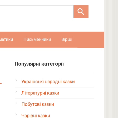
матики
Письменники
Вірші
Популярні категорії
Українські народні казки
Літературні казки
Побутові казки
Чарівні казки