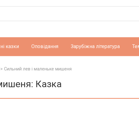
ні казки
Оповідання
Зарубіжна література
Те
>
Сильний лев і маленьке мишеня
мишеня: Казка