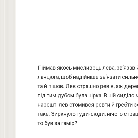
Піймав якось мисливець лева, зв’язав 
ланцюга, щоб надійніше зв’язати сильн
та й пішов. Лев страшно ревів, аж дер
під тим дубом була нірка. В ній сиділо
нарешті лев стомився ревти й гребти 
таке. Зиркнуло туди-сюди, нічого стра
то був за гамір?