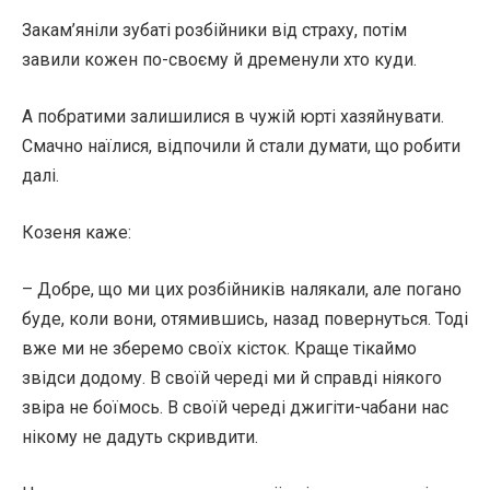
Закам’яніли зубаті розбійники від страху, потім
завили кожен по-своєму й дременули хто куди.
А побратими залишилися в чужій юрті хазяйнувати.
Смачно наїлися, відпочили й стали думати, що робити
далі.
Козеня каже:
– Добре, що ми цих розбійників налякали, але погано
буде, коли вони, отямившись, назад повернуться. Тоді
вже ми не зберемо своїх кісток. Краще тікаймо
звідси додому. В своїй череді ми й справді ніякого
звіра не боїмось. В своїй череді джигіти-чабани нас
нікому не дадуть скривдити.