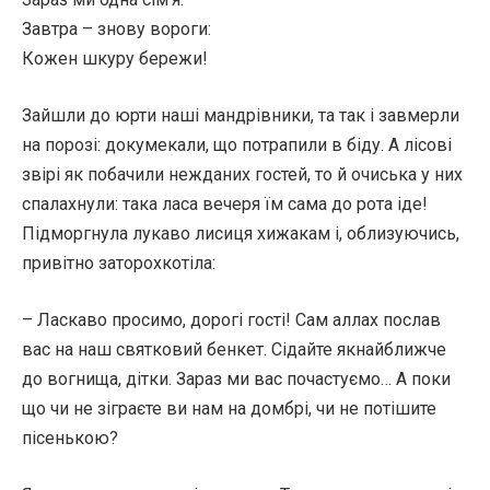
Завтра – знову вороги:
Кожен шкуру бережи!
Зайшли до юрти наші мандрівники, та так і завмерли
на порозі: докумекали, що потрапили в біду. А лісові
звірі як побачили нежданих гостей, то й очиська у них
спалахнули: така ласа вечеря їм сама до рота іде!
Підморгнула лукаво лисиця хижакам і, облизуючись,
привітно заторохкотіла:
– Ласкаво просимо, дорогі гості! Сам аллах послав
вас на наш святковий бенкет. Сідайте якнайближче
до вогнища, дітки. Зараз ми вас почастуємо… А поки
що чи не зіграєте ви нам на домбрі, чи не потішите
пісенькою?