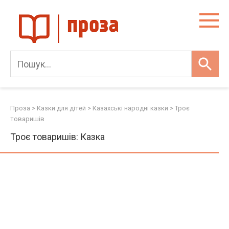
Skip
to
content
Проза
>
Казки для дітей
>
Казахські народні казки
>
Троє
товаришів
Троє товаришів: Казка