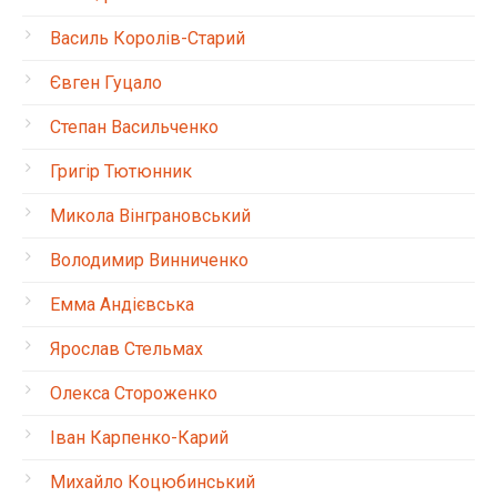
Василь Королів-Старий
Євген Гуцало
Степан Васильченко
Григір Тютюнник
Микола Вінграновський
Володимир Винниченко
Емма Андієвська
Ярослав Стельмах
Олекса Стороженко
Іван Карпенко-Карий
Михайло Коцюбинський