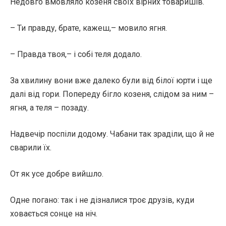
Недовго вмовляло козеня своїх вірних товаришів.
– Ти правду, брате, кажеш,– мовило ягня.
– Правда твоя,– і собі теля додало.
За хвилину вони вже далеко були від білої юрти і ще
далі від гори. Попереду бігло козеня, слідом за ним –
ягня, а теля – позаду.
Надвечір поспіли додому. Чабани так зраділи, що й не
сварили їх.
От як усе добре вийшло.
Одне погано: так і не дізналися троє друзів, куди
ховається сонце на ніч.