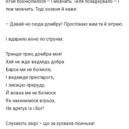
Ягня похнюпилося – і мовчить. Теля позадкувало – і
теж мовчить. Тоді козеня й каже:
– Давай-но сюди домбру! Проспіваю вам та й зіграю.
І вдарило воно по струнах:
Тринди-трин, домбра моя!
Хай не жде ведмідь добра.
Барса ми не боїмося,
І ведмедя престарого,
І лисицю преруду,
Й вовка ми не боїмося.
Як накинемося втрьох,
Не врятує їх і бог!
Слухають звірі – що за зухвала пісенька!