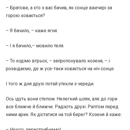
– Братове, а хто з вас бачив, як сонце ввечері за
горою ховається?
– Я бачило, – каже ягня.
– І я бачило,– мовило теля.
– То ходімо втрьох, – запропонувало козеня, – і
розвідаємо, де ж усе-таки ховається на ніч сонце.
І того ж дня друзі потай утекли з череди.
Ось ідуть вони степом. Нелегкий шлях, але до гори
все ближче й ближче. Радіють друзі. Раптом перед
ними арик. Як дістатися на той берег? Козеня й каже:
– Нічого, перестрибнемо!