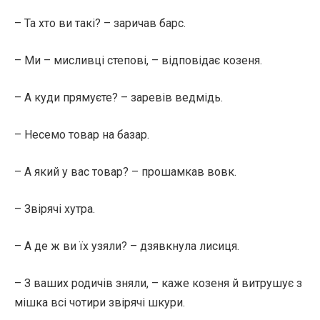
– Та хто ви такі? – заричав барс.
– Ми – мисливці степові, – відповідає козеня.
– А куди прямуєте? – заревів ведмідь.
– Несемо товар на базар.
– А який у вас товар? – прошамкав вовк.
– Звірячі хутра.
– А де ж ви їх узяли? – дзявкнула лисиця.
– З ваших родичів зняли, – каже козеня й витрушує з
мішка всі чотири звірячі шкури.