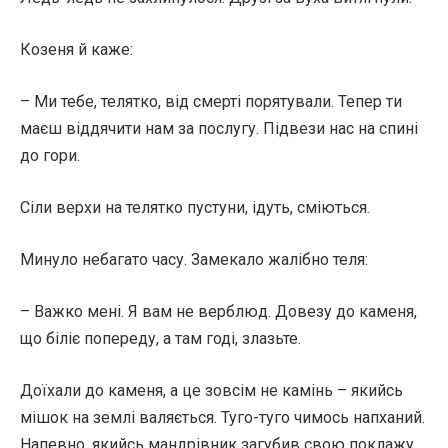
Козеня й каже:
– Ми тебе, телятко, від смерті порятували. Тепер ти
маєш віддячити нам за послугу. Підвези нас на спині
до гори.
Сіли верхи на телятко пустуни, ідуть, сміються.
Минуло небагато часу. Замекало жалібно теля:
– Важко мені. Я вам не верблюд. Довезу до каменя,
що біліє попереду, а там годі, злазьте.
Доїхали до каменя, а це зовсім не камінь – якийсь
мішок на землі валяється. Туго-туго чимось напханий.
Напевно, якийсь мандрівник загубив свою поклажу.