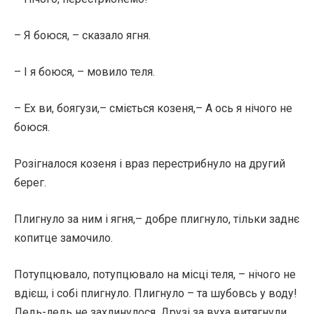
– Я боюся, – сказало ягня.
– І я боюся, – мовило теля.
– Ех ви, боягузи,– сміється козеня,– А ось я нічого не
боюся.
Розігналося козеня і враз перестрибнуло на другий
берег.
Плигнуло за ним і ягня,– добре плигнуло, тільки заднє
копитце замочило.
Потупцювало, потупцювало на місці теля, – нічого не
вдієш, і собі плигнуло. Плигнуло – та шубовсь у воду!
Ледь-ледь не захлинулося. Друзі за вуха витягнули.