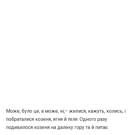
Може, було це, а може, ні,– жилися, кажуть, колись, і
побраталися козеня, ягня й теля. Одного разу
подивилося козеня на далеку гору та й питає: