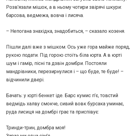
Розв’язали мішок, а в ньому чотири звірячі шкури:
барсова, ведмежа, вовча і лисяча.
– Непогана знахідка, знадобиться, – сказало козеня.
Пішли далі вже з мішком. Ось уже гора майже поряд,
рукою подати. Під горою стоїть біла юрта. А в юрті
шум і гамір, пісні та дзвін домбри. Постояли
мандрівники, перезирнулися і – що буде, те буде! –
відчинили двері.
Бачать: у юрті бенкет іде. Барс кумис п’є, товстий
ведмідь халву смокче, сивий вовк бурсака уминає,
руда лисиця на домбрі грає та приспівує:
Тринди-трин, домбра моя!
Зараз ми одна сім’я.