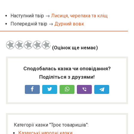
Наступний твір →
Лисиця, черепаха та кліщ
Попередній твір →
Дурний вовк
(Оцінок ще немає)
Сподобалась казка чи оповідання?
Поділіться з друзями!
Категорії казки "Троє товаришів":
Казахські народні казки