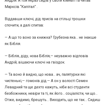
Андрія. А той якраз сидів у своїй кімнаті та читав
Марксів “Капітал” .
Віддавши ключі, дід присів на стільці трошки
спочити, а далі спитав:
— А що то воно за книжка? Грубезна яка… не інакше
як Біблія.
— Біблія, діду, нова Біблія,— неуважно відповів
Андрій, вішаючи ключі на гвіздок.
— Та воно й видно, що нова… ач, палятурки які
чистенькі,— гомонів дід.— А он у волості Семен
Левадний та ще дехто кажуть, ніби всі студенти
безбожники, невіри та ті, як його… соціалісти, чи що…
Отже, видимо, брешуть… Виходить, що не так… Сидиш