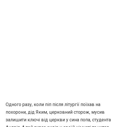
Одного разу, коли піп після літургії поїхав на
похорони, дід Яким, церковний сторож, мусив
залишити ключі від церкви у сина попа, студента