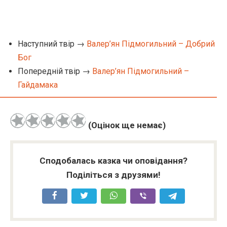
Наступний твір →
Валер’ян Підмогильний – Добрий
Бог
Попередній твір →
Валер’ян Підмогильний –
Гайдамака
(Оцінок ще немає)
Сподобалась казка чи оповідання?
Поділіться з друзями!