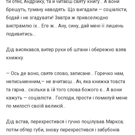
ти отеє, Андрійку, та й читаєш святу книгу… А вони
брешуть, туману наводять. Що вигадали — соціалісти,
бодай і не згадувати! Завтра ж привселюдно
вистрамлю їх… Еге ж… Ану, сину, дай мені її лишень
подивитись…
Дід висякався, витер руки об штани і обережно взяв
книжку.
— Ось де воно, святе слово, записане… Горечко нам,
неписьменним,— не вчитаєш… Ач, яка книжка товста
та гарна… скільки в їй того слова божого є… А вони
кажуть — соціалісти… Господи, прости і помилуй мене
по милості своїй великій…
Дід встав, перехрестився і гучно поцілував Маркса;
потім обтер губи, знову перехрестився і забубонів