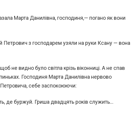
.
азала Марта Данилівна, господиня,— погано як вони
й Петрович з господарем узяли на руки Ксану — вона
щоб не видно було світла крізь віконниці. А не спав
шпиньках. Господиня Марта Данилівна нервово
 Петровича, себе заспокоюючи:
ть, де буржуй. Гриша двадцять років служить…