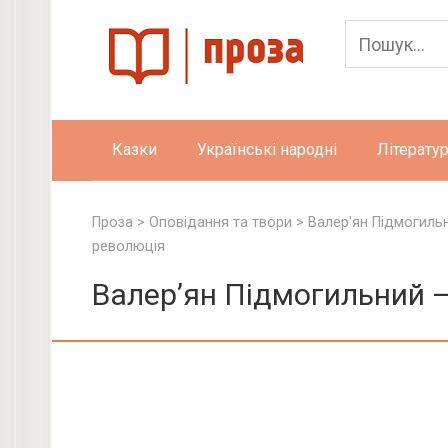
Skip
to
content
Казки
Українські народні
Літератур
Проза
>
Оповідання та твори
>
Валер'ян Підмогильн
революція
Валер’ян Підмогильний 