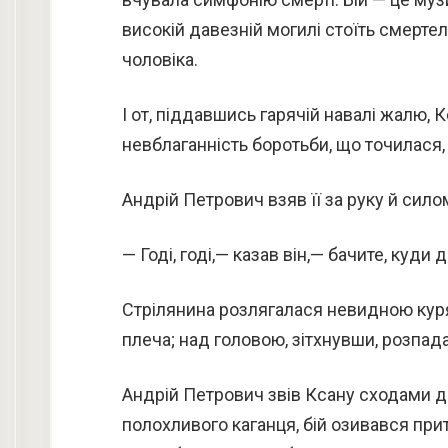
високій давезній могилі стоїть смертел
чоловіка.
І от, піддавшись гарячій навалі жалю, 
невблаганність боротьби, що точилася
Андрій Петрович взяв її за руку й силом
— Годі, годі,— казав він,— бачите, куди
Стрілянина розлягалася невидною куря
плеча; над головою, зітхнувши, розпад
Андрій Петрович звів Ксану сходами до 
полохливого каганця, бій озивався прит