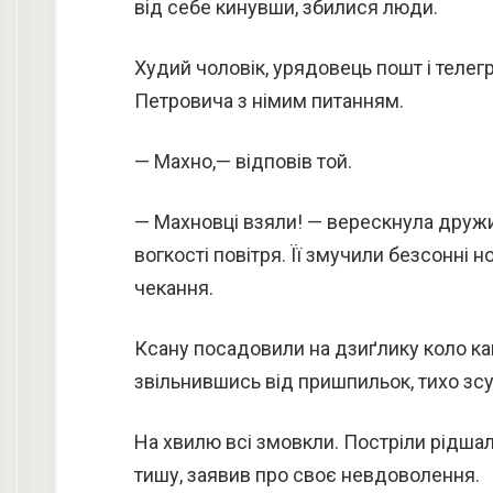
від себе кинувши, збилися люди.
Худий чоловік, урядовець пошт і телег
Петровича з німим питанням.
— Махно,— відповів той.
— Махновці взяли! — верескнула дружи
вогкості повітря. Її змучили безсонні н
чекання.
Ксану посадовили на дзиґлику коло кага
звільнившись від пришпильок, тихо зсу
На хвилю всі змовкли. Постріли рідшал
тишу, заявив про своє невдоволення.