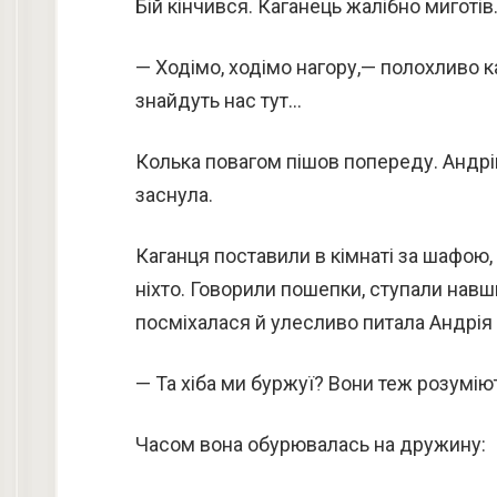
Бій кінчився. Каганець жалібно миготів
— Ходімо, ходімо нагору,— полохливо к
знайдуть нас тут…
Колька повагом пішов попереду. Андрі
заснула.
Каганця поставили в кімнаті за шафою, 
ніхто. Говорили пошепки, ступали нав
посміхалася й улесливо питала Андрія
— Та хіба ми буржуї? Вони теж розумію
Часом вона обурювалась на дружину: