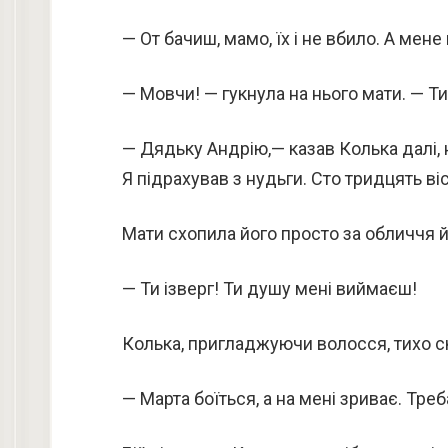
— От бачиш, мамо, їх і не вбило. А мене
— Мовчи! — гукнула на нього мати. — Т
— Дядьку Андрію,— казав Колька далі, 
Я підрахував з нудьги. Сто тридцять ві
Мати схопила його просто за обличчя 
— Ти ізверг! Ти душу мені виймаєш!
Колька, пригладжуючи волосся, тихо с
— Марта боїться, а на мені зриває. Треб