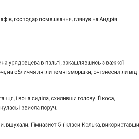
рафів, господар помешкання, глянув на Андрія
на урядовцева в пальті, закашлявшись з важкої
очі, на обличчя лягли темні зморшки, очі знесиліли від
нця, і вона сиділа, схиливши голову. Її коса,
нулась і звисла поруч.
и, вщухали. Гімназист 5-ї класи Колька, використавш