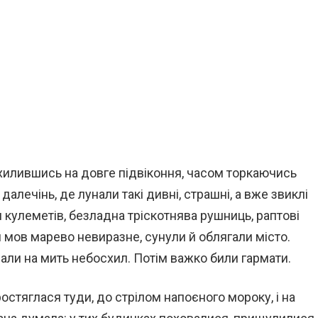
схилившись на довге підвіконня, часом торкаючись
алечінь, де лунали такі дивні, страшні, а вже звиклі
я кулеметів, безладна тріскотнява рушниць, раптові
 мов марево невиразне, сунули й облягали місто.
али на мить небосхил. Потім важко били гармати.
остяглася туди, до стрілом напоєного мороку, і на