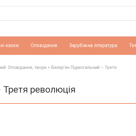
ні казки
Оповідання
Зарубіжна література
Те
ий: Оповідання, твори
>
Валер’ян Підмогильний – Третя
– Третя революція