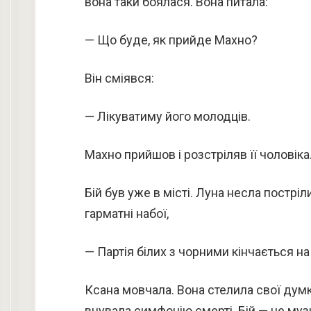
вона таки боялася. Вона питала:
— Що буде, як прийде Махно?
Він сміявся:
— Лікуватиму його молодців.
Махно прийшов і розстріляв її чоловіка.
Бій був уже в місті. Луна несла постріл
гарматні набої,
— Партія білих з чорними кінчається н
Ксана мовчала. Вона стелила свої думк
вчувала симфонію смерті. Бій — це музи