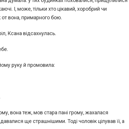
сана думала: у тих будинках поховалися, прищулилися
ючі. І, може, тільки хто цікавий, хоробрий чи
 от вона, примарного бою.
іл, Ксана відсахнулась.
ебе.
йому руку й промовила:
.
ому, вона теж, мов стара пані грому, жахалася
 видавалися ще страшнішими. Тоді чоловік цілував її, а