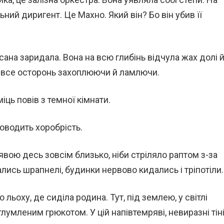
ьний диригент. Це Махно. Який він? Бо він убив її
Ксана заридала. Вона на всю глибінь відчула жах долі 
, все осторонь захоплюючи й ламлючи.
іць повів з темної кімнати.
 доводить хоробрість.
вою десь зовсім близько, ніби стріляло раптом з-за
ались шрапнелі, будинки нервово кидались і тріпотіли.
льоху, де сиділа родина. Тут, під землею, у світлі
лумленим грюкотом. У цій напівтемряві, невиразні тін