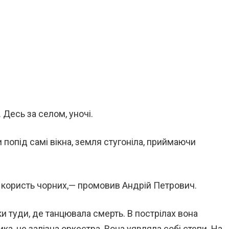
 Десь за селом, уночі.
и попід самі вікна, земля стугоніла, приймаючи
а користь чорних,— промовив Андрій Петрович.
и туди, де танцювала смерть. В пострілах вона
ка, це залізна оркестра. Вона уявляла собі степи. На