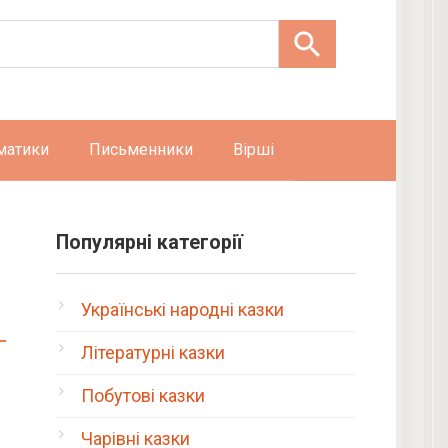
матики
Письменники
Вірші
Популярні категорії
Українські народні казки
Літературні казки
Побутові казки
Чарівні казки