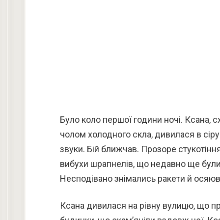
Було коло першої години ночі. Ксана, 
чолом холодного скла, дивилася в сіру д
звуки. Бій ближчав. Прозоре стукотінн
вибухи шрапнелів, що недавно ще були
Несподівано знімались ракети й осяюв
Ксана дивилася на рівну вулицю, що пр