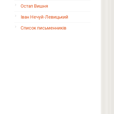
Остап Вишня
Іван Нечуй-Левицький
Список письменників