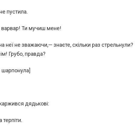
 не пустила.
и варвар! Ти мучиш мене!
на неї не зважаючи,— знаєте, скільки раз стрельнули?
сім! Грубо, правда?
й шарпонула]
каржився дядькові:
а терпіти.