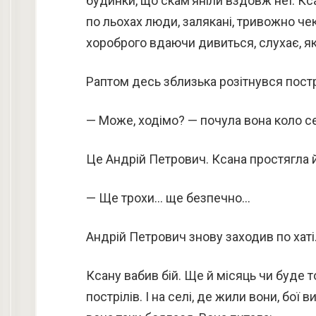
будинки, що скам’яніли вздовж неї. К
по льохах люди, залякані, тривожно чека
хороброго вдаючи дивиться, слухає, як
Раптом десь зблизька розітнувся постр
— Може, ходімо? — почула вона коло с
Це Андрій Петрович. Ксана простягла 
— Ще трохи… ще безпечно…
Андрій Петрович знову заходив по хаті
Ксану вабив бій. Ще й місяць чи буде т
пострілів. І на селі, де жили вони, бої