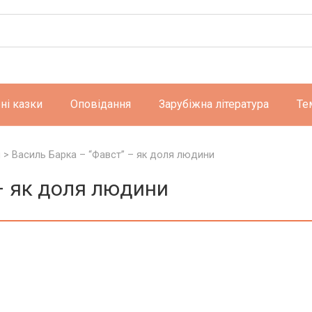
ні казки
Оповідання
Зарубіжна література
Те
и
>
Василь Барка – “Фавст” – як доля людини
– як доля людини