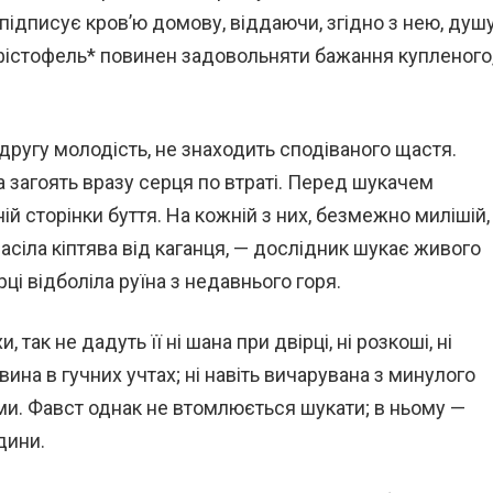
підписує кров’ю домову, віддаючи, згідно з нею, душ
ефістофель* повинен задовольняти бажання купленого
 другу молодість, не знаходить сподіваного щастя.
 загоять вразу серця по втраті. Перед шукачем
й сторінки буття. На кожній з них, безмежно милішій,
асіла кіптява від каганця, — дослідник шукає живого
рці відболіла руїна з недавнього горя.
 так не дадуть її ні шана при двірці, ні розкоші, ні
і вина в гучних учтах; ні навіть вичарувана з минулого
и. Фавст однак не втомлюється шукати; в ньому —
дини.