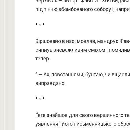
верхів’ях — автор “Фавста”. Хоч видава
під тінню збомбованого собору і, напр
* * *
Віршовано в нас: мовляв, мандрує Фавс
сипнув зневажливим сміхом і помиливс
тепер.
” — Ах, повстаннями, бунтаю, чи вщасл
виправдано.
* * *
Ґете знайшов для свого вершинного тво
уявлення і його письменницького оброб