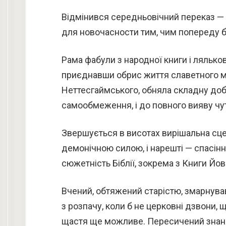
Відмінився середньовічний переказ —
для новочасности тим, чим попереду б
Рама фабули з народної книги і лялько
приєднавши обрис життя славетного маг
Неттесгаймського, обняла складну доб
самообмеження, і до повного вияву чу
Звершується в висотах вирішальна сце
демонічною силою, і нарешті — спасінн
сюжетність Біблії, зокрема з Книги Йов
Вчений, обтяжений старістю, змарнував
з розпачу, коли б не церковні дзвони, 
щастя ще можливе. Пересичений знання