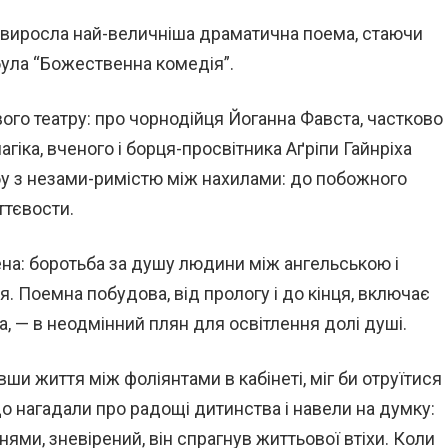
 виросла най-величніша драматична поема, стаючи
ула “Божественна комедія”.
вого театру: про чорнодійця Йоганна Фавста, частково
іка, вченого і борця-просвітника Аґріпи Гайнріха
у з незами-римістю між нахилами: до побожного
ттєвости.
на: боротьба за душу людини між ангельською і
я. Поемна побудова, від прологу і до кінця, включає
а, — в неодмінний плян для освітлення долі душі.
ши життя між фоліянтами в кабінеті, міг би отруїтися
що нагадали про радощі дитинства і навели на думку:
ми, зневірений, він спрагнув життьової втіхи. Коли