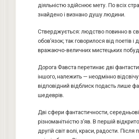
діяльністю здійснює мету. По всіх ст
знайдено і визнано душу людини.
Стверджується: людство повинно в сві
обов’язок; так говорилося від поетів і 
вражаючо-величних мистецьких побудов
Дорога Фавста перетинає дві фантастич
іншого, належить — неодмінно відсвічу
відповідний відблиск подасть лише фа
шедеврів.
Дві сфери фантастичности, середньові
різноманітністю з’яв. В першій відкрит
другій світ волі, краси, радости. Після