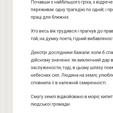
Почавши з найбільшого гріха, з відреч
переживає одну трагедію по одній; і п
праці для ближніх.
Хто весь вік трудився і прагнув до пр
той, на думку поета, гідний вибавленост
Декотрі дослідники бажали: коли б спа
дійсному значенні: як виключний дар в
заслужености, тоді, в цьому шляху по
небесних сил. Людина на землі, улюблен
сповнила її в належній смиренності.
Смугу землі відвойовано в моря; кипить
людської громади.