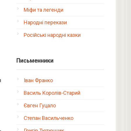
Міфи та легенди
Народні перекази
Російські народні казки
Письменники
я
Іван Франко
Василь Королів-Старий
Євген Гуцало
Степан Васильченко
Григір Тютюнник