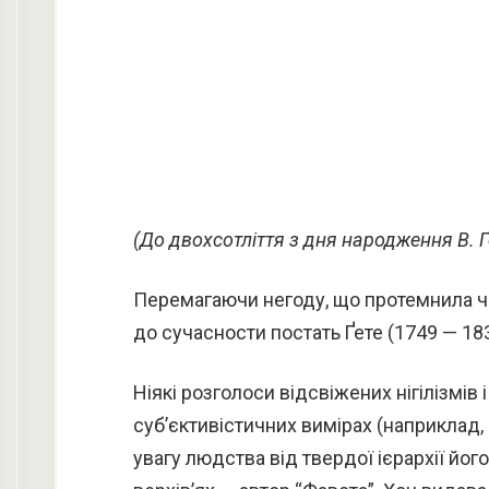
(До двохсотліття з дня народження В. Ґ
Перемагаючи негоду, що протемнила чо
до сучасности постать Ґете (1749 — 183
Ніякі розголоси відсвіжених нігілізмів
суб’єктивістичних вимірах (наприклад,
увагу людства від твердої ієрархії йог