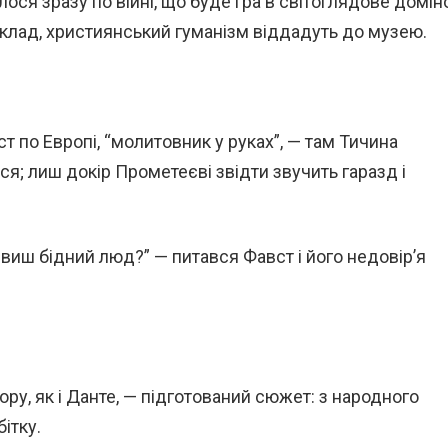
лося зразу по війні, що буде гра в світоглядове домін
иклад, християнський гуманізм віддадуть до музею.
т по Европі, “молитовник у руках”, — там Тичина
я; лиш докір Прометеєві звідти звучить гаразд і
ивиш бідний люд?” — питався Фавст і його недовір’я
ру, як і Данте, — підготований сюжет: з народного
ітку.