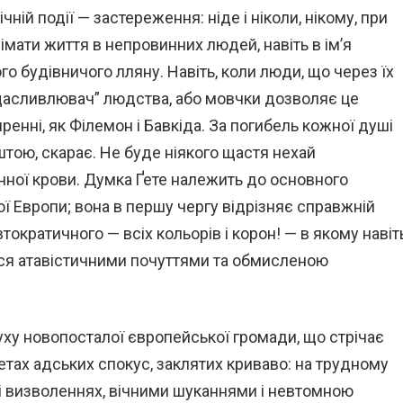
гічній події — застереження: ніде і ніколи, нікому, при
імати життя в непровинних людей, навіть в ім’я
го будівничого лляну. Навіть, коли люди, що через їх
щасливлювач” людства, або мовчки дозволяє це
иренні, як Філемон і Бавкіда. За погибель кожної душі
штою, скарає. Не буде ніякого щастя нехай
ної крови. Думка Ґете належить до основного
ї Европи; вона в першу чергу відрізняє справжній
втократичного — всіх кольорів і корон! — в якому навіт
ься атавістичними почуттями та обмисленою
уху новопосталої європейської громади, що стрічає
етах адських спокус, заклятих криваво: на трудному
х і визволеннях, вічними шуканнями і невтомною