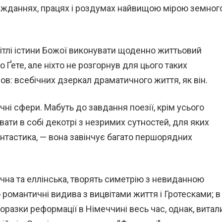
ражданнях, працях і роздумах найвищою мірою земног
тлі істини Божої виконувати щоденно життьовий
до Ґете, але ніхто не розгорнув для цього таких
: всебічних дзеркал драматичного життя, як він.
ні сфери. Мабуть до завдання поезії, крім усього
вати в собі декотрі з незримих сутностей, для яких
нтастика, — вона завінчує багато першорядних
чна та еллінська, творять симетрію з невиданною
о романтичні видива з вицвітами життя і Гротесками; в
 поразки реформації в Німеччині весь час, однак, витал