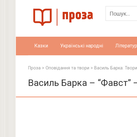
Skip
to
content
Казки
Українські народні
Літератур
Проза
>
Оповідання та твори
>
Василь Барка: Твор
Василь Барка – “Фавст” 