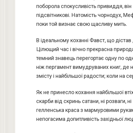
поборола спокусливість привиддя, він 
підсвітникові. Натомість чорнодух, М
поки той визнає свою щасливу мить.
В ідеальному коханні Фавст, що дістав
Цілющий час і вічно прекрасна природа
темний знавець перегортає одну по одні
ніж пергамент вимудруваних книг, де н
змісту і найбільшої радости; коли на се
Як не принесло кохання найбільшої втіхи,
скарби від скринь сатани, ні розваги, н
гелленська краса з мармуровими рукам
непогасима допитливість західньої лю