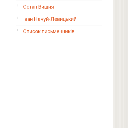
Остап Вишня
Іван Нечуй-Левицький
Список письменників