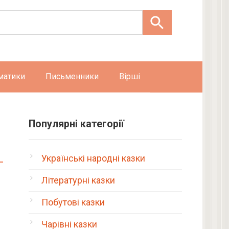
матики
Письменники
Вірші
Популярні категорії
Українські народні казки
Літературні казки
Побутові казки
Чарівні казки