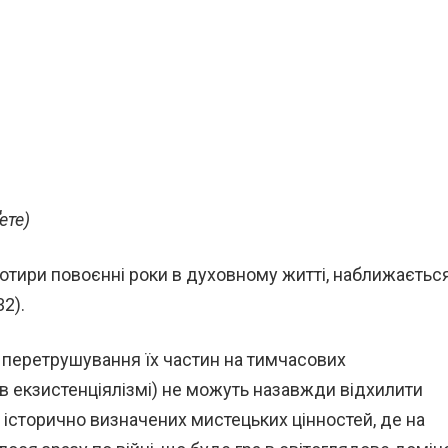
ете)
тири повоєнні роки в духовному житті, наближаєтьс
2).
 і перетрушування їх частин на тимчасових
 в екзистенціялізмі) не можуть назавжди відхилити
о історично визначених мистецьких цінностей, де на