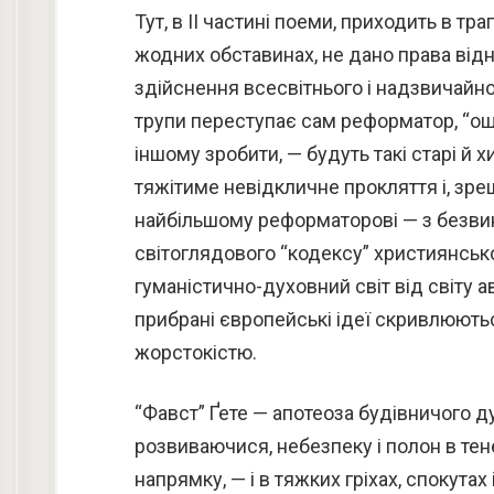
Тут, в II частині поеми, приходить в тра
жодних обставинах, не дано права відн
здійснення всесвітнього і надзвичайно
трупи переступає сам реформатор, “о
іншому зробити, — будуть такі старі й х
тяжітиме невідкличне прокляття і, зре
найбільшому реформаторові — з безвин
світоглядового “кодексу” християнсько
гуманістично-духовний світ від світу а
прибрані європейські ідеї скривлюют
жорстокістю.
“Фавст” Ґете — апотеоза будівничого д
розвиваючися, небезпеку і полон в тен
напрямку, — і в тяжких гріхах, спокута