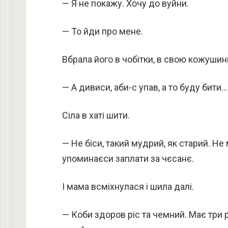
— Я не покажу. Хочу до вуйни.
— То йди про мене.
Вбрала його в чобітки, в свою кожушинк
— А дивиси, аби-с упав, а то буду бити…
Сіла в хаті шити.
— Не біси, такий мудрий, як старий. Не 
упоминаєси заплати за чєсанє.
І мама всміхнулася і шила далі.
— Коби здоров ріс та чемний. Має три р