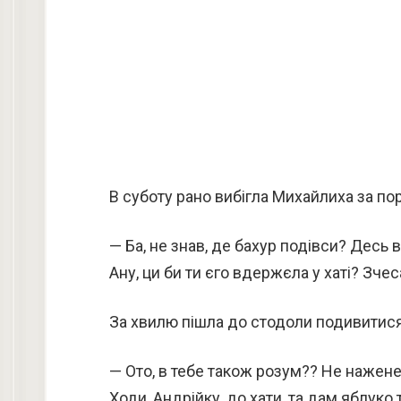
В суботу рано вибігла Михайлиха за пор
— Ба, не знав, де бахур подівси? Десь 
Ану, ци би ти єго вдержєла у хаті? Зчес
За хвилю пішла до стодоли подивитися
— Ото, в тебе також розум?? Не нажене
Ходи, Андрійку, до хати, та дам яблуко