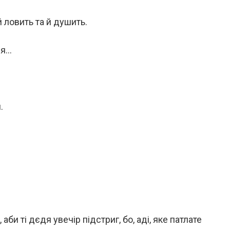
й ловить та й душить.
ля…
.
аби ті дєдя увечір підстриг, бо, аді, яке патлате