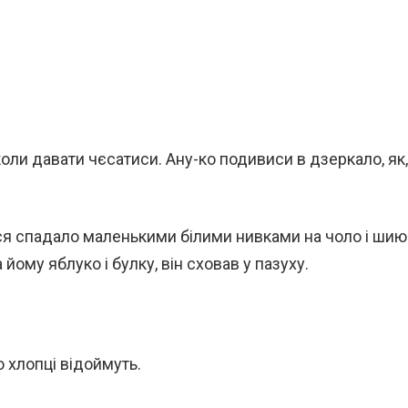
коли давати чєсатиси. Ану-ко подивиси в дзеркало, як,
ся спадало маленькими білими нивками на чоло і шию
 йому яблуко і булку, він сховав у пазуху.
о хлопці відоймуть.