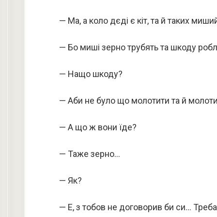
— Ма, а коло дєді є кіт, та й таких миши
— Бо миші зерно трубять та шкоду роб
— Нащо шкоду?
— Аби не було що молотити та й молоти
— А що ж вони їде?
— Таже зерно…
— Як?
— Е, з тобов не договорив би си… Треба, 