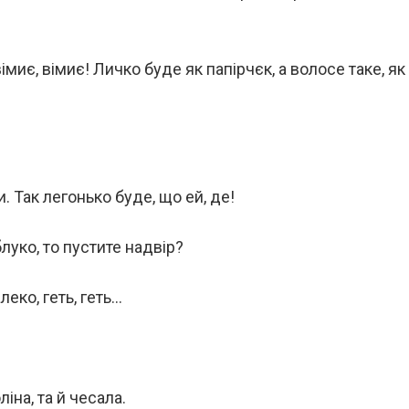
імиє, вімиє! Личко буде як папірчєк, а волосе таке, як
. Так легонько буде, що ей, де!
блуко, то пустите надвір?
леко, геть, геть…
іна, та й чесала.