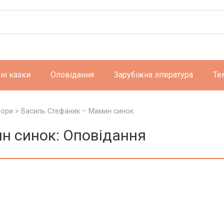
ні казки
Оповідання
Зарубіжна література
Те
вори
>
Василь Стефаник – Мамин синок
н синок: Оповідання