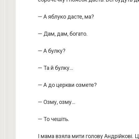
— А яблуко дасте, ма?
— Дам, дам, богато.
— А булку?
— Та й булку…
— А до церкви озмете?
— Озму, озму…
— То чешіть.
І мама взяла мити голову Андрійкові. Ц