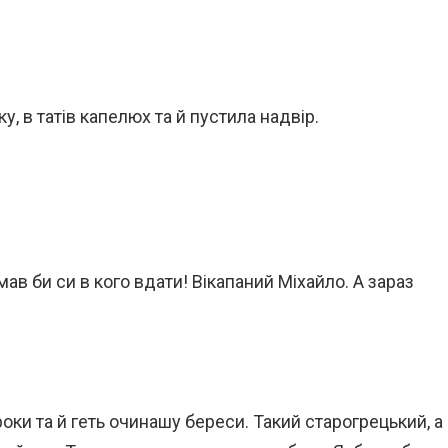
у, в татів капелюх та й пустила надвір.
мав би си в кого вдати! Вікапаний Міхайло. А зараз
оки та й геть очинашу береси. Такий старогрецький, а