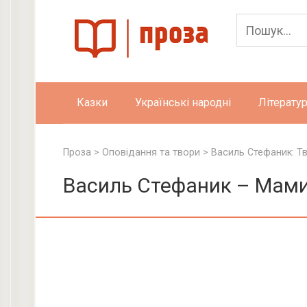
Skip
to
content
Казки
Українські народні
Літератур
Проза
>
Оповідання та твори
>
Василь Стефаник: Т
Василь Стефаник – Мами