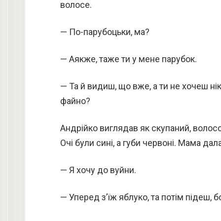
волосе.
— По-парубоцьки, ма?
— Аякже, таже ти у мене парубок.
— Та й видиш, що вже, а ти не хочеш ні
файно?
Андрійко виглядав як скупаний, волос
Очі були сині, а губи червоні. Мама дала
— Я хочу до вуйни.
— Уперед з’їж яблуко, та потім підеш, б