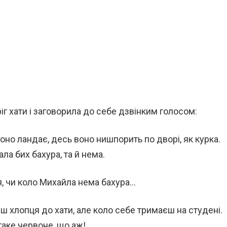
іг хати і заговорила до себе дзвінким голосом:
воно ландає, десь воно нишпорить по дворі, як курка.
ала бих бахура, та й нема.
, чи коло Михайла нема бахура…
ш хлопця до хати, але коло себе тримаєш на студені.
 таке червоне, що аж!