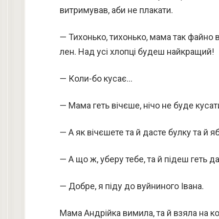
витримував, аби не плакати.
— Тихонько, тихонько, мама так файно в
лен. Над усі хлопці будеш найкращий!
— Коли-бо кусає…
— Мама геть вічєше, нічо не буде кусати
— А як вічєшете та й дасте булку та й я
— А що ж, уберу тебе, та й підеш геть да
— Добре, я піду до вуйниного Івана.
Мама Андрійка вимила, та й взяла на кол