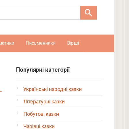
матики
Письменники
Вірші
Популярні категорії
Українські народні казки
Літературні казки
Побутові казки
Чарівні казки