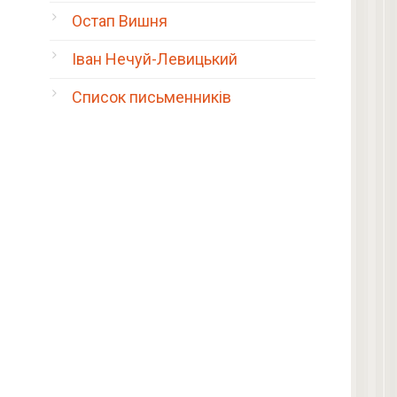
Остап Вишня
Іван Нечуй-Левицький
Список письменників