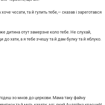
хоче чєсати, та й гулить тебе,— сказав і зареготався
Таже дитина отут замерзне коло тебе. Не слухай,
и до хати, а я тебе зчешу та й дам булку та й яблуко.
а підеш зо мнов до церкови. Мама таку файну
ивитиси та й муть казати: аді, який Андрійко красний!