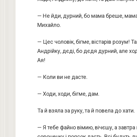
— Не йди, дурний, бо мама бреше, мама 
Михайло.
— Цес чоловік, бігме, вістарів розум! 
Андрійку, дєді, бо дєдя дурний, але ход
Ая!
— Коли ви не дасте.
— Ходи, ходи, бігме, дам.
Та й взяла за руку, та й повела до хати.
— Я тебе файно вімию, вічєшу, а завтр
сорочечку і поясок дасть. Всі будуть д