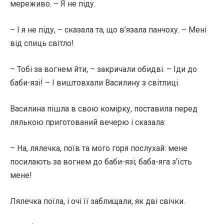
мереживо. – Я не піду.
– І я не піду, – сказала та, що в’язала панчоху. – Мені
від спиць світло!
– Тобі за вогнем йти, – закричали обидві. – Іди до
баби-язі! – І виштовхали Василину з світлиці.
Василина пішла в свою комірку, поставила перед
лялькою приготований вечерю і сказала:
– На, лялечка, поїв та мого горя послухай: мене
посилають за вогнем до баби-язі; баба-яга з’їсть
мене!
Лялечка поїла, і очі її заблищали, як дві свічки.