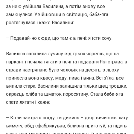
за нею увійшла Василина, а потім знову все
замкнулися. Увійшовши в світлицю, баба-яга
розтягнулася і каже Василини:
– Подавай-но сюди, що там є в печі: я їсти хочу.
Василіса запалила лучину від трьох черепів, що на
паркані, і почала тягати з печі та подавати Язі страва, а
страви настряпано було чоловік на десять; з льоху
принесла вона квасу, меду, пива і вина. Всі з’їла, все
випила стара; Василини залишила тільки щец трошки,
окраєць хліба та шматок поросятину. Стала баба-яга
спати лягати і каже:
– Коли завтра я поїду, ти дивись – двір вичистив, хату
вимету, обід сфабрикував, білизна приготуй, та піди в
засік, візьми чверть пшениці і очисть її від чорнушки