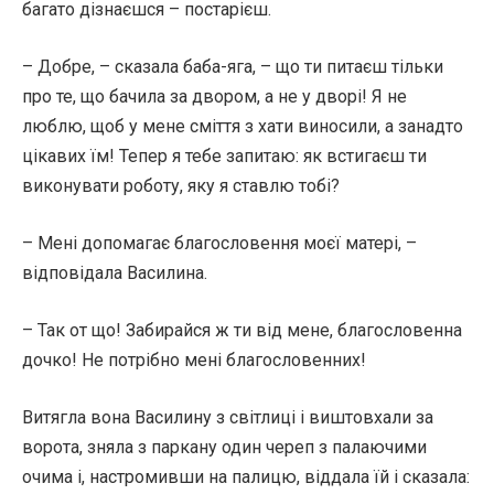
багато дізнаєшся – постарієш.
– Добре, – сказала баба-яга, – що ти питаєш тільки
про те, що бачила за двором, а не у дворі! Я не
люблю, щоб у мене сміття з хати виносили, а занадто
цікавих їм! Тепер я тебе запитаю: як встигаєш ти
виконувати роботу, яку я ставлю тобі?
– Мені допомагає благословення моєї матері, –
відповідала Василина.
– Так от що! Забирайся ж ти від мене, благословенна
дочко! Не потрібно мені благословенних!
Витягла вона Василину з світлиці і виштовхали за
ворота, зняла з паркану один череп з палаючими
очима і, настромивши на палицю, віддала їй і сказала: