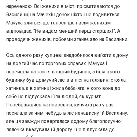
нареченою. Всі женихи в місті прісвативаются до
Василини; на Мачехін дочок ніхто і не подивиться.
Мачуха злиться ще голосніше і всім женихам
відповідає: “Не видам менший перш старших!”, А
проводячи женихів, побоями зганяє зло на Василини.
Ось одного разу купцеві знадобилося виїхати з дому
на довгий час по торгових справах. Мачуха і
перейшла на життя в інший будинок, а біля цього
будинку був дрімучий ліс, а в лісі на галявині стояла
хатинка, а в хатинці жила баба-яга: нікого вона до
себе не підпускала і їла людей, як курчат.
Перебравшись на новосілля, купчиха раз у раз
посилала за чим-небудь в ліс ненависну їй Василину,
але ця завжди поверталася додому благополучно:
лялечка вказувала їй дорогу і не підпускала до