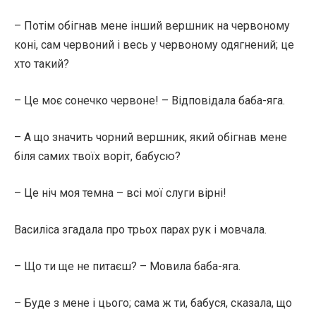
– Потім обігнав мене інший вершник на червоному
коні, сам червоний і весь у червоному одягнений; це
хто такий?
– Це моє сонечко червоне! – Відповідала баба-яга.
– А що значить чорний вершник, який обігнав мене
біля самих твоїх воріт, бабусю?
– Це ніч моя темна – всі мої слуги вірні!
Василіса згадала про трьох парах рук і мовчала.
– Що ти ще не питаєш? – Мовила баба-яга.
– Буде з мене і цього; сама ж ти, бабуся, сказала, що