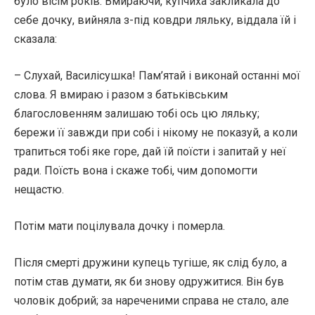
було вісім років. Вмираючи, купчиха закликала до
себе дочку, вийняла з-під ковдри ляльку, віддала їй і
сказала:
– Слухай, Василісушка! Пам’ятай і виконай останні мої
слова. Я вмираю і разом з батьківським
благословенням залишаю тобі ось цю ляльку;
бережи її завжди при собі і нікому не показуй, а коли
трапиться тобі яке горе, дай їй поїсти і запитай у неї
ради. Поїсть вона і скаже тобі, чим допомогти
нещастю.
Потім мати поцілувала дочку і померла.
Після смерті дружини купець тугіше, як слід було, а
потім став думати, як би знову одружитися. Він був
чоловік добрий; за нареченими справа не стало, але