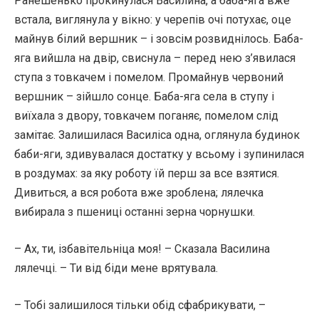
Ранешенько прокинулася Василина, а баба-яга вже
встала, виглянула у вікно: у черепів очі потухає, оце
майнув білий вершник – і зовсім розвиднілось. Баба-
яга вийшла на двір, свиснула – перед нею з’явилася
ступа з товкачем і помелом. Промайнув червоний
вершник – зійшло сонце. Баба-яга села в ступу і
виїхала з двору, товкачем поганяє, помелом слід
замітає. Залишилася Василіса одна, оглянула будинок
баби-яги, здивувалася достатку у всьому і зупинилася
в роздумах: за яку роботу їй перш за все взятися.
Дивиться, а вся робота вже зроблена; лялечка
вибирала з пшениці останні зерна чорнушки.
– Ах, ти, ізбавітельніца моя! – Сказала Василина
лялечці. – Ти від біди мене врятувала.
– Тобі залишилося тільки обід сфабрикувати, –