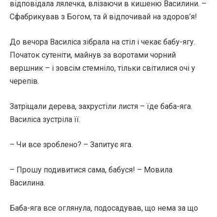
відповідала лялечка, влізаючи в кишеню Василини. –
Сфабрикував з Богом, та й відпочивай на здоров’я!
До вечора Василіса зібрала на стіл і чекає бабу-ягу.
Початок сутеніти, майнув за воротами чорний
вершник – і зовсім стемніло, тільки світилися очі у
черепів.
Затріщали дерева, захрустіли листя – їде баба-яга.
Василіса зустріла її.
– Чи все зроблено? – Запитує яга.
– Прошу подивитися сама, бабуся! – Мовила
Василина.
Баба-яга все оглянула, подосадував, що нема за що