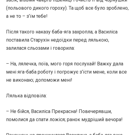
(польового дикого гороху). Та щоб все було зроблено,
а не то – з’їм тебе!
Після такого наказу баба-яга захропла; а Василіса
поставила Старухін недоїдки перед лялькою,
залилася сльозами і говорила:
– На, лялечка, поїв, мого горя послухай! Важку дала
мені яга-баба роботу і погрожує з’їсти мене, коли все
не виконаю; допоможи мені!
Лялька відповіла:
– Не бійся, Василіса Прекрасна! Повечерявши,
помолися да спати ложіся; ранок мудріший вечора!