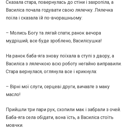
Сказала стара, повернулась до стіни і захропіла, а
Василіса почала годувати свою лялечку. Лялечка
поїла і сказала їй по-вчорашньому:
– Молись Богу та лягай спати; ранок вечора
мудріший, все буде зроблено, Василісушка!
На ранок баба-яга знову поїхала в ступі з двору, а
Василіса з лялечкою всю роботу негайно виправили.
Стара вернулася, оглянула все і крикнула:
– Вірні мої слуги, серцеві други, вичавте з маку
масло!
Прийшли три пари рук, схопили мак і забрали з очей.
Баба-яга села обідати, вона їсть, а Василіса стоїть
мовчки.