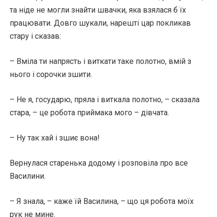
та ніде не могли знайти швачки, яка взялася б їх
працювати. Довго шукали, нарешті цар покликав
стару і сказав:
– Вміла ти напрясть і виткати таке полотно, вмій з
нього і сорочки зшити.
– Не я, государю, пряла і виткала полотно, – сказала
стара, – це робота приймака мого – дівчата.
– Ну так хай і зшиє вона!
Вернулася старенька додому і розповіла про все
Василини.
– Я знала, – каже їй Василина, – що ця робота моїх
рук не мине.