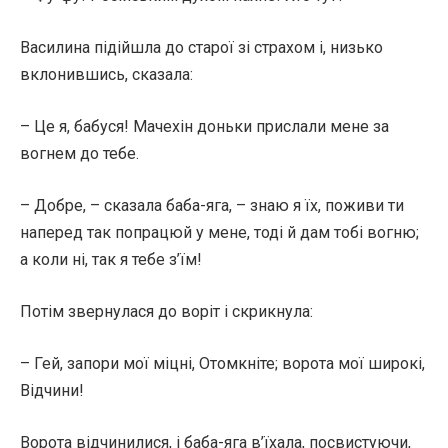
Василина підійшла до старої зі страхом і, низько
вклонившись, сказала:
– Це я, бабуся! Мачехін доньки прислали мене за
вогнем до тебе.
– Добре, – сказала баба-яга, – знаю я їх, поживи ти
наперед так попрацюй у мене, тоді й дам тобі вогню;
а коли ні, так я тебе з’їм!
Потім звернулася до воріт і скрикнула:
– Гей, запори мої міцні, Отомкніте; ворота мої широкі,
Відчини!
Ворота відчинилися, і баба-яга в’їхала, посвистуючи,