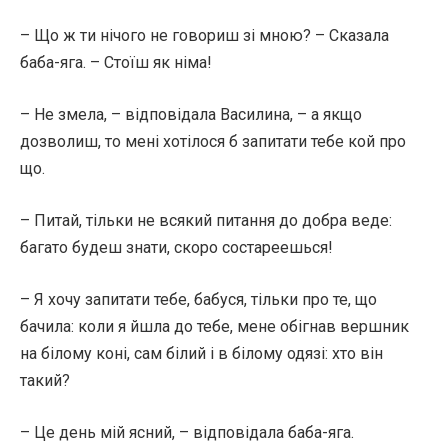
– Що ж ти нічого не говориш зі мною? – Сказала
баба-яга. – Стоїш як німа!
– Не змела, – відповідала Василина, – а якщо
дозволиш, то мені хотілося б запитати тебе кой про
що.
– Питай, тільки не всякий питання до добра веде:
багато будеш знати, скоро состареешься!
– Я хочу запитати тебе, бабуся, тільки про те, що
бачила: коли я йшла до тебе, мене обігнав вершник
на білому коні, сам білий і в білому одязі: хто він
такий?
– Це день мій ясний, – відповідала баба-яга.