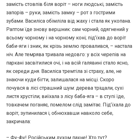
замість стовпів біля воріт – ноги людські, замість
запорів – руки, замість замку – рот з гострими
зубами. Василіса обімліла від жаху і стала як укопана.
Раптом їде знову вершник: сам чорний, одягнений у
всьому чорному і на чорному коні; під’їхав до воріт
баби-яги і зник, як крізь землю провалився, – настала
ніч. Але темрява тривала недовго: у всіх черепів на
паркані засвітилися очі, і на всій галявині стало ясно,
як середи дня. Василіса тремтіла зі страху, але, не
знаючи куди бігти, залишалася на місці. Скоро
почувся в лісі страшний шум: дерева тріщали, сухі
листя хрустіли; виїхала з лісу баба-яга – в ступі їде,
товкачем поганяє, помелом слід замітає. Під’їхала до
воріт, зупинилася і, обнюхавши навколо себе,
закричала:
– Фу-фу! Російським духом пахне! Хто тут?