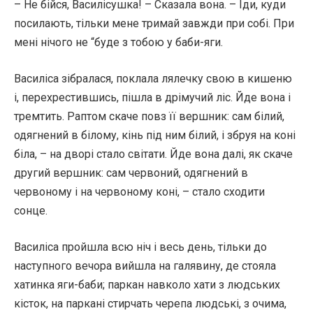
– Не бійся, Василісушка! – Сказала вона. – Іди, куди
посилають, тільки мене тримай завжди при собі. При
мені нічого не “буде з тобою у баби-яги.
Василіса зібралася, поклала лялечку свою в кишеню
і, перехрестившись, пішла в дрімучий ліс. Йде вона і
тремтить. Раптом скаче повз її вершник: сам білий,
одягнений в білому, кінь під ним білий, і збруя на коні
біла, – на дворі стало світати. Йде вона далі, як скаче
другий вершник: сам червоний, одягнений в
червоному і на червоному коні, – стало сходити
сонце.
Василіса пройшла всю ніч і весь день, тільки до
наступного вечора вийшла на галявину, де стояла
хатинка яги-баби; паркан навколо хати з людських
кісток, на паркані стирчать черепа людські, з очима,