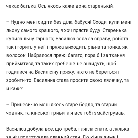
чекає батька. Ось якось каже вона старенькій:
– Нудно мені сидіти без діла, бабуся! Сходи, купи мені
льону самого кращого, я хоч прясти буду. Старенька
купила льну гарного; Василіса села за справу, робота
так і горить у неї, і пряжа виходить рівна та тонка, як
волосок. Набралося пряжі багато; пора б і за ткання
прийматися, та таких гребенів не знайдуть, щоб
годилися на Василісіну пряжу; ніхто не береться і
зробити-то. Василина стала просити свою лялечку, та
й каже:
– Принеси-но мені якесь старе бердо, та старий
човник, та кінської гриви; а я все тобі змайстрував.
Василіса добула все, що треба, і лягла спати, а лялька
за ніч приготувала славний стан. До кінця зими і