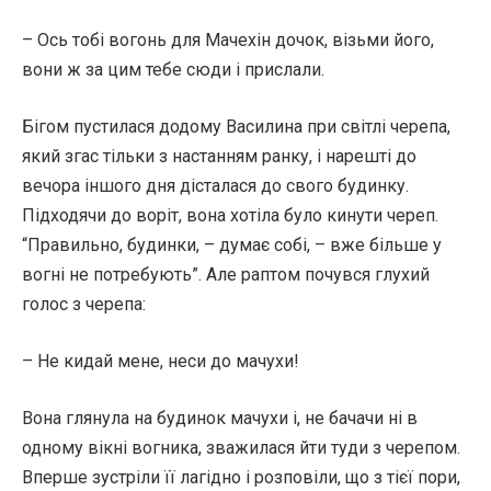
– Ось тобі вогонь для Мачехін дочок, візьми його,
вони ж за цим тебе сюди і прислали.
Бігом пустилася додому Василина при світлі черепа,
який згас тільки з настанням ранку, і нарешті до
вечора іншого дня дісталася до свого будинку.
Підходячи до воріт, вона хотіла було кинути череп.
“Правильно, будинки, – думає собі, – вже більше у
вогні не потребують”. Але раптом почувся глухий
голос з черепа:
– Не кидай мене, неси до мачухи!
Вона глянула на будинок мачухи і, не бачачи ні в
одному вікні вогника, зважилася йти туди з черепом.
Вперше зустріли її лагідно і розповіли, що з тієї пори,