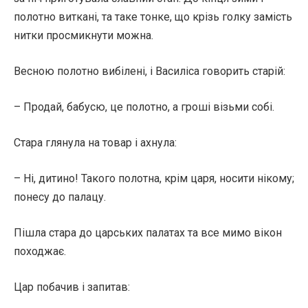
полотно виткані, та таке тонке, що крізь голку замість
нитки просмикнути можна.
Весною полотно вибілені, і Василіса говорить старій:
– Продай, бабусю, це полотно, а гроші візьми собі.
Стара глянула на товар і ахнула:
– Ні, дитино! Такого полотна, крім царя, носити нікому;
понесу до палацу.
Пішла стара до царських палатах та все мимо вікон
походжає.
Цар побачив і запитав: