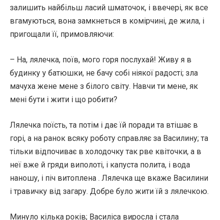
залишить найбільш ласий шматочок, і ввечері, як все
вгамуються, вона замкнеться в комірчині, де жила, і
пригощали її, примовляючи:
– На, лялечка, поїв, мого горя послухай! Живу я в
будинку у батюшки, не бачу собі ніякої радості; зла
мачуха жене мене з білого світу. Навчи ти мене, як
мені бути і жити і що робити?
Лялечка поїсть, та потім і дає їй поради та втішає в
горі, а на ранок всяку роботу справляє за Василину; та
тільки відпочиває в холодочку так рве квіточки, а в
неї вже й гряди виполоті, і капуста полита, і вода
наношу, і піч витоплена . Лялечка ще вкаже Василини
і травичку від загару. Добре було жити їй з лялечкою.
Минуло кілька років; Василіса виросла і стала