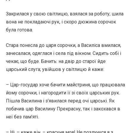
Закрилася у свою світлицю, взялася за роботу; шила
вона не покладаючі рук, і скоро дюжина сорочок
була готова.
Стара понесла до царя сорочки, а Василіса вмилася,
зачесалася, одяглася і села під вікном. Сидить собі і
чекає, що буде. Бачить: на двір до старої йде
царський слуга; увійшов у світлицю й каже:
– Цар-государ хоче бачити майстриня, що працювала
йому сорочки, і нагородити її зі своїх царських рук.
Пішла Василина і з’явилася перед очі царські. Як
побачив цар Василину Прекрасну, так і закохався в
неї без пам’яті.
– Ні, – каже він, – красуня моя! Не розлучуся я з