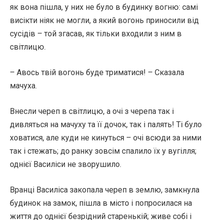
як вона пішла, у них не було в будинку вогню: самі
висікти ніяк не могли, а який вогонь приносили від
сусідів – той згасав, як тільки входили з ним в
світлицю.
– Авось твій вогонь буде триматися! – Сказала
мачуха.
Внесли череп в світлицю, а очі з черепа так і
дивляться на мачуху та її дочок, так і палять! Ті було
ховатися, але куди не кинуться – очі всюди за ними
так і стежать; до ранку зовсім спалило їх у вугілля;
однієї Василіси не зворушило.
Вранці Василіса закопала череп в землю, замкнула
будинок на замок, пішла в місто і попросилася на
життя до однієї безрідний старенькій; живе собі і