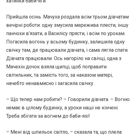
хатинки баби-яги.
Прийшла осінь. Мачуха роздала всім трьом дівчатам
вечірні роботи: одну змусила мережива плести, іншу
панчохи в’язати, а Василісу прясти, і всім по урокам.
Погасила вогонь у всьому будинку, залишила одну
свічку там, де працювали дівчата, і сама лягла спати.
Дівчата працювали. Ось нагоріло на свічці, одна з
Мачехін дочок взяла щипці, щоб поправити
світильник, та замість того, за наказом матері,
начебто ненавмисно і загасила свічку.
– Що тепер нам робити? – Говорили дівчата. – Вогню
немає в цілому будинку, а уроки наші не кінчені.
Треба збігати за вогнем до баби-язі!
– Мені від шпильок світло, – сказала та, що плела