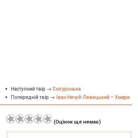
Наступний твір →
Снігуронька
Попередній твір →
Іван Нечуй-Левицький – Хмари
(Оцінок ще немає)