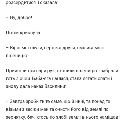
розсердитися, і сказала:
– Ну, добре!
Потім крикнула:
– Вірні мої слуги, серцеві други, сміливі мою
пшеницю!
Прийшли три пари рук, схопили пшеницю і забрали
геть з очей. Баба-яга наїлася, стала лягати спати і
знову дала наказ Василини:
– Завтра зроби ти те саме, що й нині, та понад те
візьми з засіки мак та очисти його від землі по
зернятку, бач, хтось по злобі землі в нього намішав!