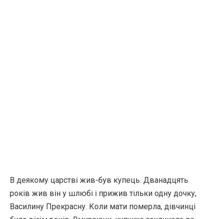
В деякому царстві жив-був купець. Дванадцять
років жив він у шлюбі і прижив тільки одну дочку,
Василину Прекрасну. Коли мати померла, дівчинці