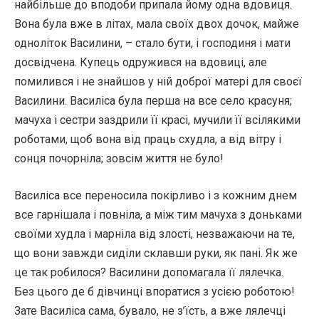
найбільше до вподоби припала йому одна вдовиця.
Вона була вже в літах, мала своїх двох дочок, майже
одноліток Василини, – стало бути, і господиня і мати
досвідчена. Купець одружився на вдовиці, але
помилився і не знайшов у ній доброї матері для своєї
Василини. Василіса була перша на все село красуня;
мачуха і сестри заздрили її красі, мучили її всілякими
роботами, щоб вона від праць схудла, а від вітру і
сонця почорніла; зовсім життя не було!
Василіса все переносила покірливо і з кожним днем
все гарнішала і повніла, а між тим мачуха з доньками
своїми худла і марніла від злості, незважаючи на те,
що вони завжди сиділи склавши руки, як пані. Як же
це так робилося? Василини допомагала її лялечка.
Без цього де б дівчинці впоратися з усією роботою!
Зате Василіса сама, бувало, не з’їсть, а вже лялечці