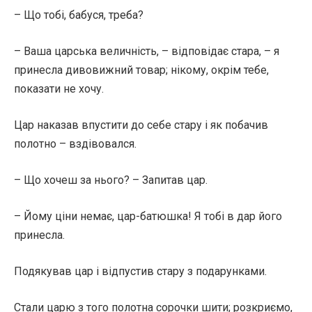
– Що тобі, бабуся, треба?
– Ваша царська величність, – відповідає стара, – я
принесла дивовижний товар; нікому, окрім тебе,
показати не хочу.
Цар наказав впустити до себе стару і як побачив
полотно – вздівовался.
– Що хочеш за нього? – Запитав цар.
– Йому ціни немає, цар-батюшка! Я тобі в дар його
принесла.
Подякував цар і відпустив стару з подарунками.
Стали царю з того полотна сорочки шити; розкриємо,