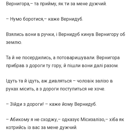
Вернигора,– та прийму, як ти за мене дужчий.
– Нумо боротися,– каже Вернидуб.
Взялись вони в ручки, і Вернидуб кинув Вернигору об
землю.
Та й не посердились, а потоваришували. Вернигора
прибрав з дороги ту гору, й пішли вони далі разом.
Ідуть та й ідуть, аж дивляться – чоловік залізо в
руках місить, а з дороги поступиться не хоче.
– Зійди з дороги! – каже йому Вернидуб.
– Абикому я не сходжу,– одказує Місизалізо,– хіба як
котрийсь із вас за мене дужчий.