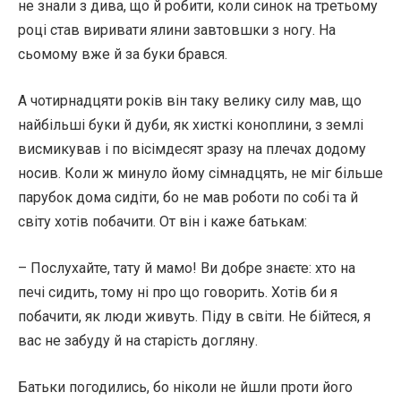
не знали з дива, що й робити, коли синок на третьому
році став виривати ялини завтовшки з ногу. На
сьомому вже й за буки брався.
А чотирнадцяти років він таку велику силу мав, що
найбільші буки й дуби, як хисткі коноплини, з землі
висмикував і по вісімдесят зразу на плечах додому
носив. Коли ж минуло йому сімнадцять, не міг більше
парубок дома сидіти, бо не мав роботи по собі та й
світу хотів побачити. От він і каже батькам:
– Послухайте, тату й мамо! Ви добре знаєте: хто на
печі сидить, тому ні про що говорить. Хотів би я
побачити, як люди живуть. Піду в світи. Не бійтеся, я
вас не забуду й на старість догляну.
Батьки погодились, бо ніколи не йшли проти його