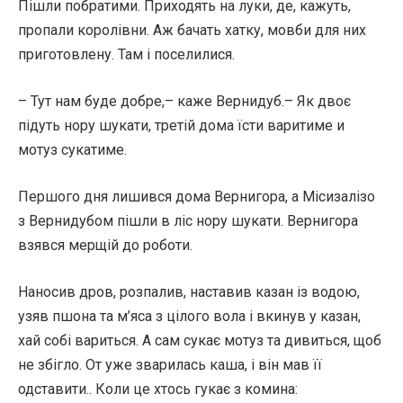
Пішли побратими. Приходять на луки, де, кажуть,
пропали королівни. Аж бачать хатку, мовби для них
приготовлену. Там і поселилися.
– Тут нам буде добре,– каже Вернидуб.– Як двоє
підуть нору шукати, третій дома їсти варитиме и
мотуз сукатиме.
Першого дня лишився дома Вернигора, а Місизалізо
з Вернидубом пішли в ліс нору шукати. Вернигора
взявся мерщій до роботи.
Наносив дров, розпалив, наставив казан із водою,
узяв пшона та м’яса з цілого вола і вкинув у казан,
хай собі вариться. А сам сукає мотуз та дивиться, щоб
не збігло. От уже зварилась каша, і він мав її
одставити.. Коли це хтось гукає з комина: