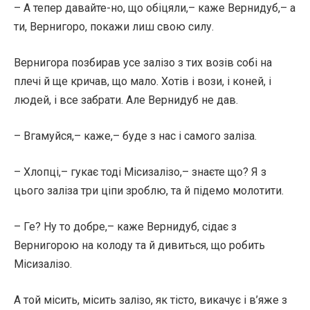
– А тепер давайте-но, що обіцяли,– каже Вернидуб,– а
ти, Вернигоро, покажи лиш свою силу.
Вернигора позбирав усе залізо з тих возів собі на
плечі й ще кричав, що мало. Хотів і вози, і коней, і
людей, і все забрати. Але Вернидуб не дав.
– Вгамуйся,– каже,– буде з нас і самого заліза.
– Хлопці,– гукає тоді Місизалізо,– знаєте що? Я з
цього заліза три ціпи зроблю, та й підемо молотити.
– Ге? Ну то добре,– каже Вернидуб, сідає з
Вернигорою на колоду та й дивиться, що робить
Місизалізо.
А той місить, місить залізо, як тісто, викачує і в’яже з