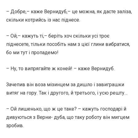
– Добре,– каже Вернидуб,– це можна, як дасте заліза,
скільки котрийсь із нас піднесе.
– Ой,– кажуть ті,– беріть хоч скільки усі троє
піднесете, тільки пособіть нам з цієї глини вибратися,
бо ми тут і пропадемо!
– Ну, то випрягайте ж коней! – каже Вернидуб.
Зачепив він воза мізинцем за дишло і завиграшки
витяг на гору. Так і другого, й третього, і усю решту…
– Ой лишенько, що ж це таке? – кажуть господарі й
дивуються з Верни- дуба, що таку роботу він мигцем
зробив.