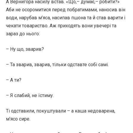
А Вернигора насилу встав. «Що,– думає,– робити?»
Аби не осоромитися перед побратимами, наносив він
води, нарубав м’яса, насипав пшона та й став варити і
чекати товариство. Аж приходять вони увечері та
зараз до нього:
– Ну що, зварив?
– Та зварив, зварив, тільки одставте собі самі.
– А ти?
– Я слабий, не їстиму.
Ті одставили, покуштували – а каша недоварена,
м’ясо сире.