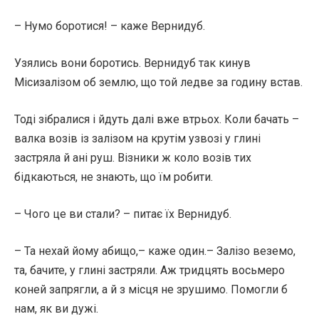
– Нумо боротися! – каже Вернидуб.
Узялись вони боротись. Вернидуб так кинув
Місизалізом об землю, що той ледве за годину встав.
Тоді зібралися і йдуть далі вже втрьох. Коли бачать –
валка возів із залізом на крутім узвозі у глині
застряла й ані руш. Візники ж коло возів тих
бідкаються, не знають, що їм робити.
– Чого це ви стали? – питає їх Вернидуб.
– Та нехай йому абищо,– каже один.– Залізо веземо,
та, бачите, у глині застряли. Аж тридцять восьмеро
коней запрягли, а й з місця не зрушимо. Помогли б
нам, як ви дужі.