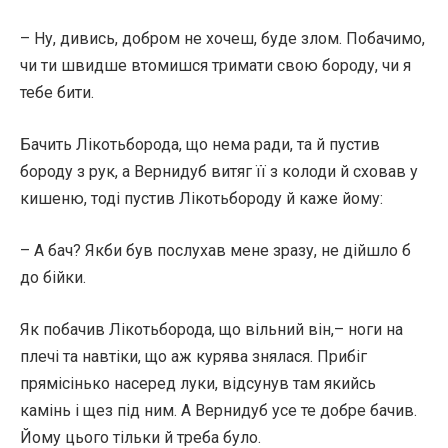
– Ну, дивись, добром не хочеш, буде злом. Побачимо,
чи ти швидше втомишся тримати свою бороду, чи я
тебе бити.
Бачить Лікотьборода, що нема ради, та й пустив
бороду з рук, а Вернидуб витяг її з колоди й сховав у
кишеню, тоді пустив Лікотьбороду й каже йому:
– А бач? Якби був послухав мене зразу, не дійшло б
до бійки.
Як побачив Лікотьборода, що вільний він,– ноги на
плечі та навтіки, що аж курява знялася. Прибіг
прямісінько насеред луки, відсунув там якийсь
камінь і щез під ним. А Вернидуб усе те добре бачив.
Йому цього тільки й треба було.