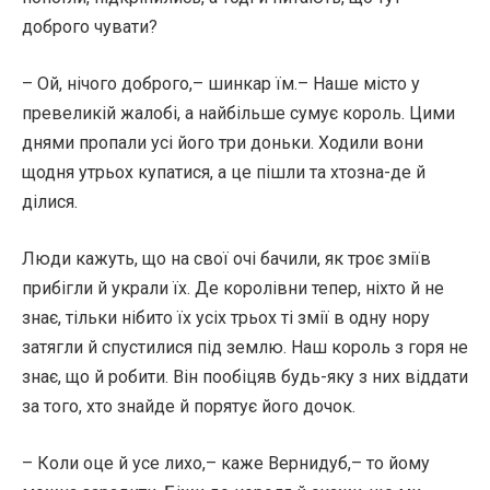
доброго чувати?
– Ой, нічого доброго,– шинкар їм.– Наше місто у
превеликій жалобі, а найбільше сумує король. Цими
днями пропали усі його три доньки. Ходили вони
щодня утрьох купатися, а це пішли та хтозна-де й
ділися.
Люди кажуть, що на свої очі бачили, як троє зміїв
прибігли й украли їх. Де королівни тепер, ніхто й не
знає, тільки нібито їх усіх трьох ті змії в одну нору
затягли й спустилися під землю. Наш король з горя не
знає, що й робити. Він пообіцяв будь-яку з них віддати
за того, хто знайде й порятує його дочок.
– Коли оце й усе лихо,– каже Вернидуб,– то йому