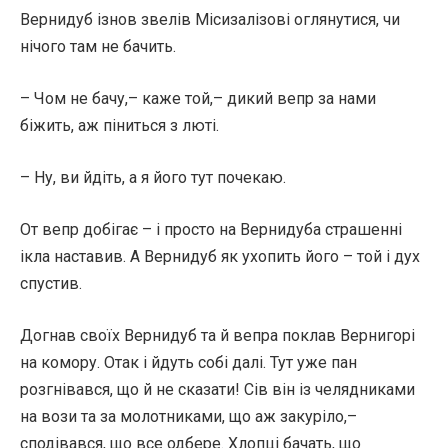
Вернидуб ізнов звелів Місизалізові оглянутися, чи
нічого там не бачить.
– Чом не бачу,– каже той,– дикий вепр за нами
біжить, аж піниться з люті.
– Ну, ви йдіть, а я його тут почекаю.
От вепр добігає – і просто на Вернидуба страшенні
ікла наставив. А Вернидуб як ухопить його – той і дух
спустив.
Догнав своїх Вернидуб та й вепра поклав Вернигорі
на комору. Отак і йдуть собі далі. Тут уже пан
розгнівався, що й не сказати! Сів він із челядниками
на вози та за молотниками, що аж закуріло,–
сподівався, що все одбере. Хлопці бачать, що