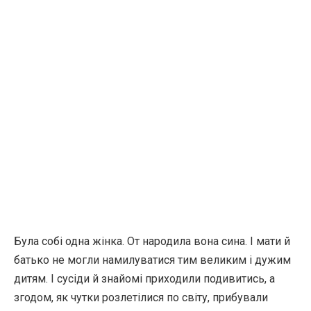
Була собі одна жінка. От народила вона сина. І мати й
батько не могли намилуватися тим великим і дужим
дитям. І сусіди й знайомі приходили подивитись, а
згодом, як чутки розлетілися по світу, прибували