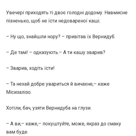
Увечері приходять ті двоє голодні додому. Навмисне
пізненько, щоб не їсти недовареної каші.
– Ну що, знайшли нору? – привітав їх Вернидуб.
– Де там! – одказують.– А ти кашу зварив?
– Зварив, ходіть їсти!
– Та нехай добре увариться й вичахне,– каже
Місизалізо.
Хотіли, бач, узяти Вернидуба на глузи.
– А ви,– каже,– покуштуйте, може, якраз до смаку
вам буде.