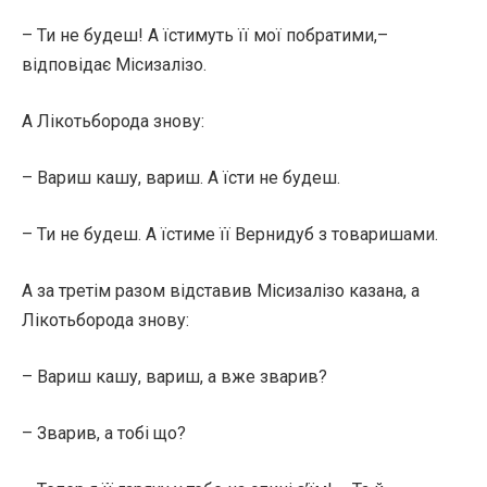
– Ти не будеш! А їстимуть її мої побратими,–
відповідає Місизалізо.
А Лікотьборода знову:
– Вариш кашу, вариш. А їсти не будеш.
– Ти не будеш. А їстиме її Вернидуб з товаришами.
А за третім разом відставив Місизалізо казана, а
Лікотьборода знову:
– Вариш кашу, вариш, а вже зварив?
– Зварив, а тобі що?