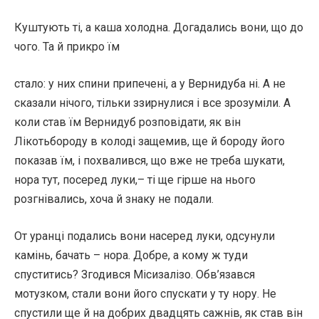
Куштують ті, а каша холодна. Догадались вони, що до
чого. Та й прикро їм
стало: у них спини припечені, а у Вернидуба ні. А не
сказали нічого, тільки ззирнулися і все зрозуміли. А
коли став їм Вернидуб розповідати, як він
Лікотьбороду в колоді защемив, ще й бороду його
показав їм, і похвалився, що вже не треба шукати,
нора тут, посеред луки,– ті ще гірше на нього
розгнівались, хоча й знаку не подали.
От уранці подались вони насеред луки, одсунули
камінь, бачать – нора. Добре, а кому ж туди
спуститись? Згодився Місизалізо. Обв’язався
мотузком, стали вони його спускати у ту нору. Не
спустили ще й на добрих двадцять сажнів, як став він