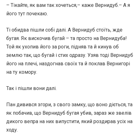
– Тікайте, як вам так хочеться,– каже Вернидуб.– А я
його тут почекаю.
Ті обидва пішли собі далі. А Вернидуб стоїть, жде
бугая. Як вискочив бугай – та просто на Вернидуба!
Той як ухопив його за роги, підняв та й кинув об
землю так, що бугай і стих одразу. Узяв тоді Вернидуб
його на плечі, наздогнав своїх та й поклав Вернигорі
на ту комору.
Так і пішли вони далі.
Пан дивився згори, з свого замку, що воно діється, та
як побачив, що Вернидуб бугая убив, зараз же звелів
дикого вепра на них випустити, який роздирав усіх на
ходу.