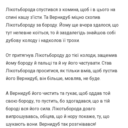
Лікотьборода спустився з комина, щоб і в цього на
спині кашу з’їсти. Та Вернидуб міцно схопив
Лікотьбороду за бороду. Йому ще вчора здалося, що
тут непевне коїться, то й заздалегідь знайшов собі
дубову колоду і надколов її трохи.
От притягнув Лікотьбороду до тієї колоди, защемив
йому бороду й пальці та й ну його частувати. Став
Лікотьборода проситися, як тільки вмів, щоб пустив
його Вернидуб, він більше, мовляв, не буде.
А Вернидуб його чистить та гукає, щоб оддав той
свою бороду, то пустить, бо здогадався, що в тій
бороді вся його сила. Лікотьборода довго
випрошувавсь, обіцяв, що й нору покаже, ту, що
шукають вони. Вернидуб так розгнівався!