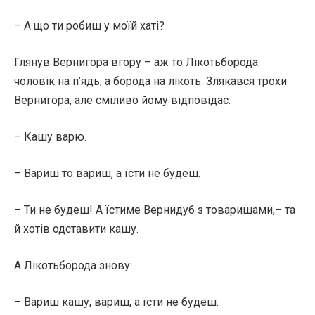
– А що ти робиш у моїй хаті?
Глянув Вернигора вгору – аж то Лікотьборода:
чоловік на п’ядь, а борода на лікоть. Злякався трохи
Вернигора, але сміливо йому відповідає:
– Кашу варю.
– Вариш то вариш, а їсти не будеш.
– Ти не будеш! А їстиме Вернидуб з товаришами,– та
й хотів одставити кашу.
А Лікотьборода знову:
– Вариш кашу, вариш, а їсти не будеш.