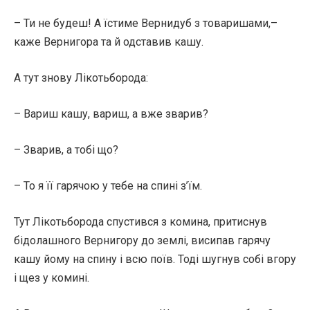
– Ти не будеш! А їстиме Вернидуб з товаришами,–
каже Вернигора та й одставив кашу.
А тут знову Лікотьборода:
– Вариш кашу, вариш, а вже зварив?
– Зварив, а тобі що?
– То я її гарячою у тебе на спині з’їм.
Тут Лікотьборода спустився з комина, притиснув
бідолашного Вернигору до землі, висипав гарячу
кашу йому на спину і всю поїв. Тоді шугнув собі вгору
і щез у комині.