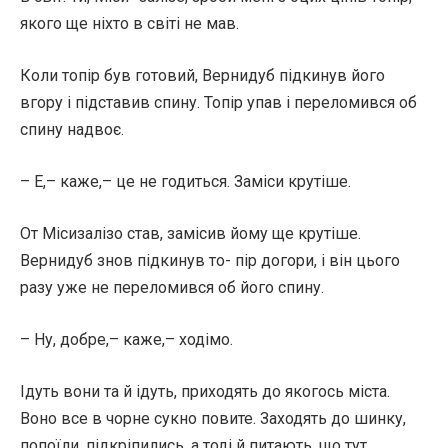
якого ще ніхто в світі не мав.
Коли топір був готовий, Вернидуб підкинув його
вгору і підставив спину. Топір упав і переломився об
спину надвоє.
– Е,– каже,– це не годиться. Заміси крутіше.
От Місизалізо став, замісив йому ще крутіше.
Вернидуб знов підкинув то- пір догори, і він цього
разу уже не переломився об його спину.
– Ну, добре,– каже,– ходімо.
Ідуть вони та й ідуть, приходять до якогось міста.
Воно все в чорне сукно повите. Заходять до шинку,
попоїли, підкріпились, а тоді й питають, що тут