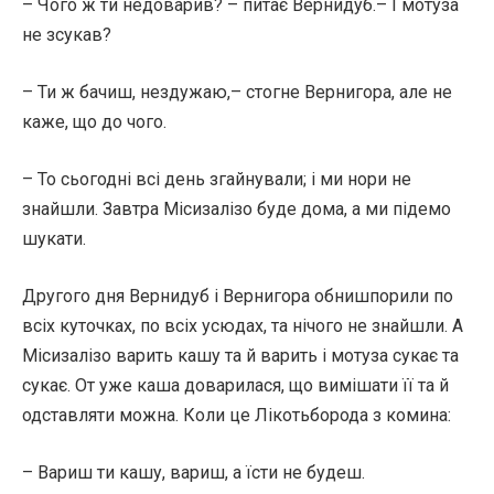
– Чого ж ти недоварив? – питає Вернидуб.– І мотуза
не зсукав?
– Ти ж бачиш, нездужаю,– стогне Вернигора, але не
каже, що до чого.
– То сьогодні всі день згайнували; і ми нори не
знайшли. Завтра Місизалізо буде дома, а ми підемо
шукати.
Другого дня Вернидуб і Вернигора обнишпорили по
всіх куточках, по всіх усюдах, та нічого не знайшли. А
Місизалізо варить кашу та й варить і мотуза сукає та
сукає. От уже каша доварилася, що вимішати її та й
одставляти можна. Коли це Лікотьборода з комина:
– Вариш ти кашу, вариш, а їсти не будеш.