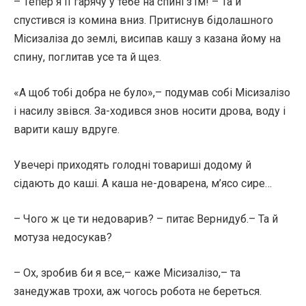
– Тепер я її гарячу у тебе на спині з’їм! – Та й
спустився із комина вниз. Притиснув бідолашного
Місизаліза до землі, висипав кашу з казана йому на
спину, поглитав усе та й щез.
«А щоб тобі добра не було»,– подумав собі Місизалізо
і насилу звівся. За-ходився знов носити дрова, воду і
варити кашу вдруге.
Увечері приходять голодні товариші додому й
сідають до каші. А каша не-доварена, м’ясо сире…
– Чого ж це ти недоварив? – питає Вернидуб.– Та й
мотуза недосукав?
– Ох, зробив би я все,– каже Місизалізо,– та
занедужав трохи, аж чогось робота не береться.