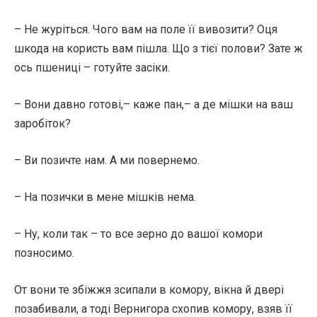
– Не журіться. Чого вам на поле її вивозити? Оця
шкода на користь вам пішла. Що з тієї полови? Зате ж
ось пшениці – готуйте засіки.
– Вони давно готові,– каже пан,– а де мішки на ваш
заробіток?
– Ви позичте нам. А ми повернемо.
– На позички в мене мішків нема.
– Ну, коли так – то все зерно до вашої комори
позносимо.
От вони те збіжжя зсипали в комору, вікна й двері
позабивали, а тоді Вернигора схопив комору, взяв її