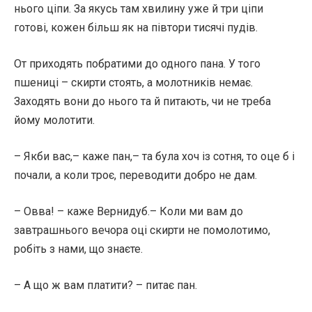
нього ціпи. За якусь там хвилину уже й три ціпи
готові, кожен більш як на півтори тисячі пудів.
От приходять побратими до одного пана. У того
пшениці – скирти стоять, а молотників немає.
Заходять вони до нього та й питають, чи не треба
йому молотити.
– Якби вас,– каже пан,– та була хоч із сотня, то оце б і
почали, а коли троє, переводити добро не дам.
– Овва! – каже Вернидуб.– Коли ми вам до
завтрашнього вечора оці скирти не помолотимо,
робіть з нами, що знаєте.
– А що ж вам платити? – питає пан.