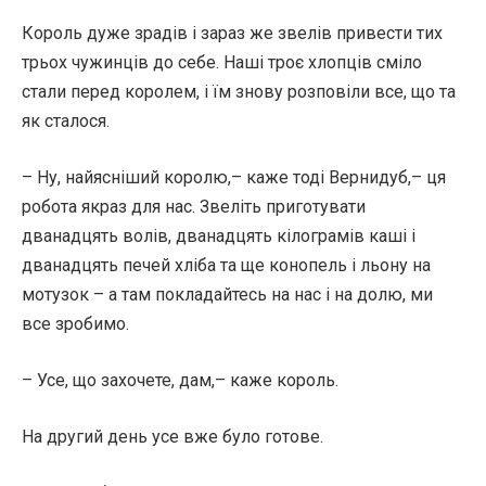
Король дуже зрадів і зараз же звелів привести тих
трьох чужинців до себе. Наші троє хлопців сміло
стали перед королем, і їм знову розповіли все, що та
як сталося.
– Ну, найясніший королю,– каже тоді Вернидуб,– ця
робота якраз для нас. Звеліть приготувати
дванадцять волів, дванадцять кілограмів каші і
дванадцять печей хліба та ще конопель і льону на
мотузок – а там покладайтесь на нас і на долю, ми
все зробимо.
– Усе, що захочете, дам,– каже король.
На другий день усе вже було готове.