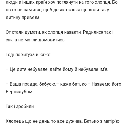
люди з інших країн хоч поглянути на того хлопця. Бо
ніхто не пам’ятає, щоб де яка жінка ще коли таку
дитину привела.
От стали думати, як хлопця назвати. Радилися так і
сяк, а не могли домовитись.
Тоді повитуха й каже:
– Це дитя небувале, дайте йому й небувале ім’я.
– Ваша правда, бабусю,– каже батько.– Назвемо його
Вернидубом.
Так і зробили.
Хлопець що не день, то все дужчав. Батько з матір’ю