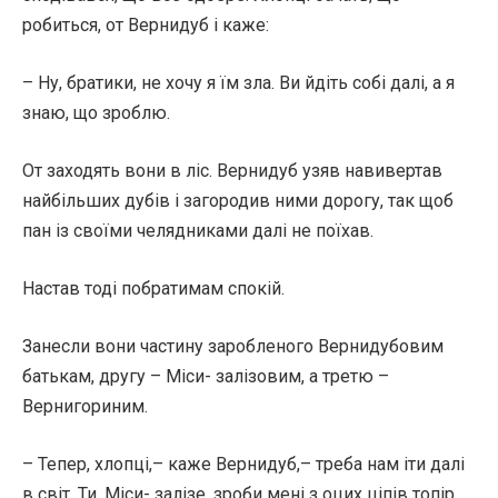
робиться, от Вернидуб і каже:
– Ну, братики, не хочу я їм зла. Ви йдіть собі далі, а я
знаю, що зроблю.
От заходять вони в ліс. Вернидуб узяв навивертав
найбільших дубів і загородив ними дорогу, так щоб
пан із своїми челядниками далі не поїхав.
Настав тоді побратимам спокій.
Занесли вони частину заробленого Вернидубовим
батькам, другу – Міси- залізовим, а третю –
Вернигориним.
– Тепер, хлопці,– каже Вернидуб,– треба нам іти далі
в світ. Ти, Міси- залізе, зроби мені з оцих ціпів топір,