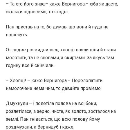
– Та хто його знає,– каже Вернигора,– хіба як дасте,
скільки піднесемо, то згодні.
Пан пристав на те, бо думав, що вони й пуда не
піднесуть.
От ледве розвиднилось, хлопці взяли ціпи й стали
молотить, та не снопами, а скиртами. За якусь там
годину все й скінчили.
– Хлопці! – каже Вернигора.– Перелопатити
намолочене нема чим, то давайте провіємо.
Дмухнули – і полетіла полова на всі боки,
розлетілася, а зерно, чисте, як золото, зосталося на
землі. Пан гнівається, що всю полову йому
роздмухали, а Вернидуб і каже: