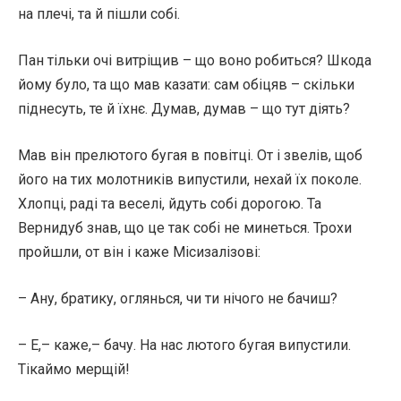
на плечі, та й пішли собі.
Пан тільки очі витріщив – що воно робиться? Шкода
йому було, та що мав казати: сам обіцяв – скільки
піднесуть, те й їхнє. Думав, думав – що тут діять?
Мав він прелютого бугая в повітці. От і звелів, щоб
його на тих молотників випустили, нехай їх поколе.
Хлопці, раді та веселі, йдуть собі дорогою. Та
Вернидуб знав, що це так собі не минеться. Трохи
пройшли, от він і каже Місизалізові:
– Ану, братику, оглянься, чи ти нічого не бачиш?
– Е,– каже,– бачу. На нас лютого бугая випустили.
Тікаймо мерщій!