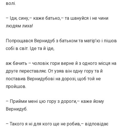
волі.
– Іди, сину,– каже батько,– та шануйся і не чини
людям лиха!
Попрощався Вернидуб з батьком та матір’ю і пішов
собі в світ. Іде та й іде,
аж бачить – чоловік гори верне й з одного місця на
друге переставляє. От узяв він одну гору та й
поставив Вернидубові на дорозі, щоб той не
пройшов.
– Прийми мені цю гору з дороги,– каже йому
Вернидуб.
– Такого я ні для кого ще не робив,– відповідає