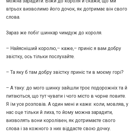
можна зарадити. Біжи до короля й скажи, що ми
втрьох визволимо його дочок, як дотримає він свого
слова.
Зараз же побіг шинкар чимдуж до короля.
– Найясніший королю,– каже,– приніс я вам добру
звістку, ось тільки послухайте.
– Та яку б там добру звістку приніс ти в моєму горі?
– А таку: до мого шинку зайшли троє подорожніх та й
питаються, що тут чувати і чого місто в чорне повите.
Я їм усе розповів. А один мені и каже: коли, мовляв, у
нас оце тільки й лиха, то йому можна зарадити,
визволять вони королівен, як дотримаєте свого
слова і за кожного з них віддасте свою дочку.