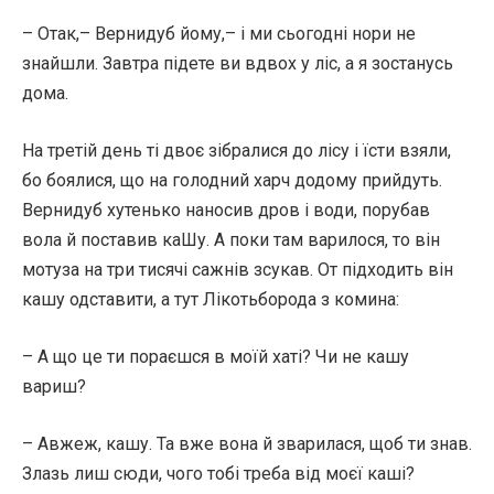
– Отак,– Вернидуб йому,– і ми сьогодні нори не
знайшли. Завтра підете ви вдвох у ліс, а я зостанусь
дома.
На третій день ті двоє зібралися до лісу і їсти взяли,
бо боялися, що на голодний харч додому прийдуть.
Вернидуб хутенько наносив дров і води, порубав
вола й поставив каШу. А поки там варилося, то він
мотуза на три тисячі сажнів зсукав. От підходить він
кашу одставити, а тут Лікотьборода з комина:
– А що це ти пораєшся в моїй хаті? Чи не кашу
вариш?
– Авжеж, кашу. Та вже вона й зварилася, щоб ти знав.
Злазь лиш сюди, чого тобі треба від моєї каші?