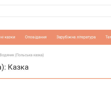
ні казки
Оповідання
Зарубіжна література
Те
Водяник (Польська казка)
): Казка