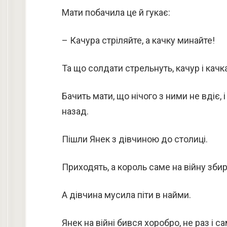
Мати побачила це й гукає:
– Качура стріляйте, а качку минайте!
Та що солдати стрельнуть, качур і качк
Бачить мати, що нічого з ними не вдіє,
назад.
Пішли Янек з дівчиною до столиці.
Приходять, а король саме на війну зби
А дівчина мусила піти в найми.
Янек на війні бився хоробро, не раз і с