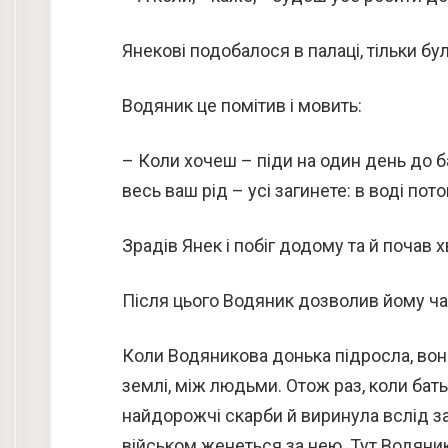
Янекові подобалося в палаці, тільки б
Водяник це помітив і мовить:
– Коли хочеш – піди на один день до бать
весь ваш рід – усі загинете: в воді пото
Зрадів Янек і побіг додому та й почав 
Після цього Водяник дозволив йому час
Коли Водяникова донька підросла, вона
землі, між людьми. Отож раз, коли бать
найдорожчі скарби й виринула вслід з
військом женеться за нею. Тут Водяник