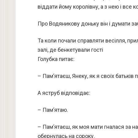
віддати йому королівну, а з нею і все 
Про Водяникову доньку він і думати за
Та коли почали справляти весілля, прил
залі, де бенкетували гості
Голубка питає:
– Пам’ятаєш, Янеку, як я своїх батьків 
А яструб відповідає:
– Пам’ятаю.
– Пам’ятаєш, як моя мати гналася за на
обернулась на сороку.