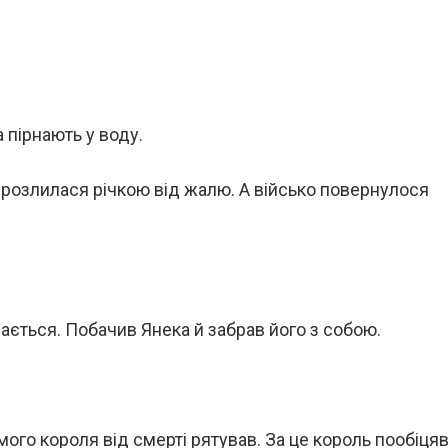
а пірнають у воду.
 і розлилася річкою від жалю. А військо повернулося
рається. Побачив Янека й забрав його з собою.
амого короля від смерті рятував. За це король пообіця