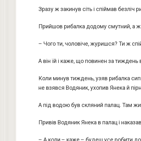
Зразу ж закинув сіть і спіймав безліч р
Прийшов рибалка додому смутний, а жі
– Чого ти, чоловіче, журишся? Ти ж спі
А він їй і каже, що повинен за тиждень
Коли минув тиждень, узяв рибалка сипа 
не взявся Водяник, ухопив Янека й пірн
А під водою був скляний палац. Там жив
Привів Водяник Янека в палац і наказа
– А коли,– каже,– будеш усе робити доб