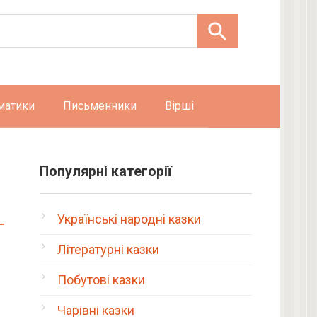
матики
Письменники
Вірші
Популярні категорії
Українські народні казки
Літературні казки
Побутові казки
Чарівні казки