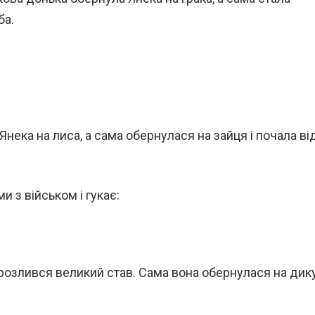
ба.
Янека на лиса, а сама обернулася на зайця і почала ві
 з військом і гукає:
 розлився великий став. Сама вона обернулася на дик