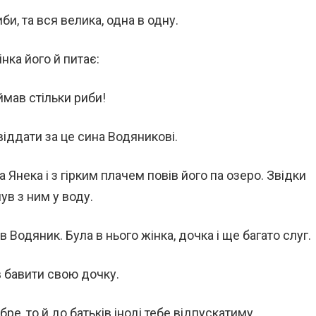
иби, та вся велика, одна в одну.
нка його й питає:
ймав стільки риби!
 віддати за це сина Водяникові.
Янека і з гірким плачем повів його па озеро. Звідки
ув з ним у воду.
 Водяник. Була в нього жінка, дочка і ще багато слуг.
в бавити свою дочку.
ре, то й до батьків іноді тебе відпускатиму.