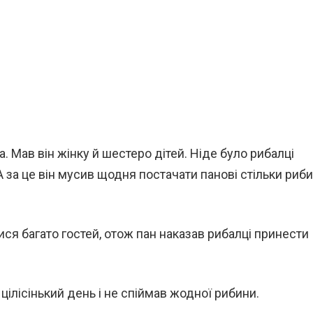
. Мав він жінку й шестеро дітей. Ніде було рибалці
А за це він мусив щодня постачати панові стільки риби
ися багато гостей, отож пан наказав рибалці принести
 цілісінький день і не спіймав жодної рибини.