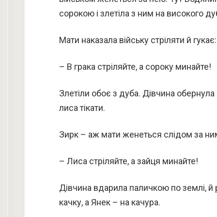
сорокою і злетіла з ним на високого ду
Мати наказала війську стріляти й гукає:
– В грака стріляйте, а сороку минайте!
Злетіли обоє з дуба. Дівчина обернула 
лиса тікати.
Зирк – аж мати женеться слідом за ними
– Лиса стріляйте, а зайця минайте!
Дівчина вдарила паличкою по землі, й
качку, а Янек – на качура.