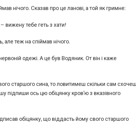
ймав нічого. Сказав про це ланові, а той як гримне:
– вижену тебе геть з хати!
, але теж на спіймав нічого.
ервоній одежі. А це був Водяник. От він і каже
вого старшого сина, то ловитимеш скільки сам схочеш
ершу підпиши ось цю обіцянку кров’ю з вказівного
підписав обіцянку, що віддасть йому свого старшого