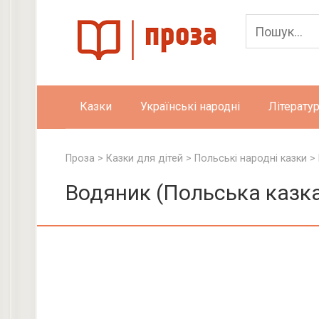
Skip
to
content
Казки
Українські народні
Літератур
Проза
>
Казки для дітей
>
Польські народні казки
>
Водяник (Польська казка