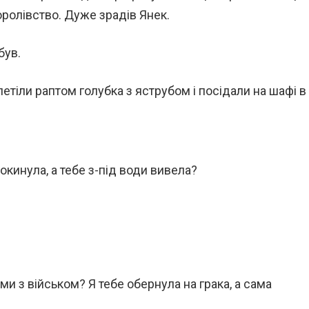
королівство. Дуже зрадів Янек.
був.
етіли раптом голубка з яструбом і посідали на шафі в
покинула, а тебе з-під води вивела?
ми з військом? Я тебе обернула на грака, а сама