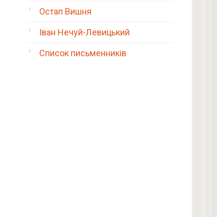
Остап Вишня
Іван Нечуй-Левицький
Список письменників