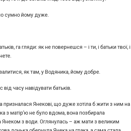
уло сумно йому дуже.
ків, га гляди: як не повернешся – і ти, і батьки твої, і
нете.
хвалитися, як там, у Водяника, йому добре.
 від часу навідувати батьків.
 призналася Янекові, що дуже хотіла б жити з ним на
ка з матір’ю не було вдома, вона позбирала
а Янеком з води. Оглянулась – аж мати з великим
ова донька обернула Янека на грака, а сама стала